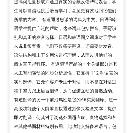
提高词汇量获取并通过真实的音频反馈帮助发音，学
有
生可以自信地接近语言学习，甚至更有效地回忆他们
道
所学的内容。 有道通过忠诚的词典为中文、日语和韩
翻
语学生提供广泛的帮助，这些词典包括拼音、手写识
译
别和真正的发音选择。日语和韩语同义词库对于学生
的
来说非常宝贵，他们不仅需要翻译，还需要对发音、
广
语法结构和上下文用法进行理解，从而改进他们的一
泛
般语言习得程序。 有道翻译产品的一个关键部分是其
适
人工智能驱动的同步分析属性，它支持 112 种语言的
用
实时翻译。它允许客户专注于对话，而不是在对话过
程中努力跟上语言翻译，从而促进互动的自然流动。
有道翻译的另一个前沿属性是它的AR实景翻译。这一
高级功能使个人能够直接通过摄像头检查文本，提供
即时翻译，使其对于浏览外国适应症、食物选择和各
种其他书面材料特别有用。此功能支持多种语言，包