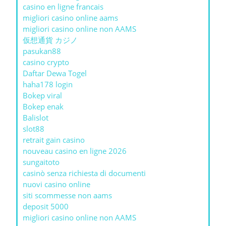
casino en ligne francais
migliori casino online aams
migliori casino online non AAMS
仮想通貨 カジノ
pasukan88
casino crypto
Daftar Dewa Togel
haha178 login
Bokep viral
Bokep enak
Balislot
slot88
retrait gain casino
nouveau casino en ligne 2026
sungaitoto
casinò senza richiesta di documenti
nuovi casino online
siti scommesse non aams
deposit 5000
migliori casino online non AAMS