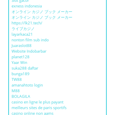
Slot gacor
exness indonesia
オンライン カジノ ブック メーカー
オンライン カジノ ブック メーカー
https://lk21.tech/
ライブカジノ
layarkaca21
nonton film sub indo
Juaraslot88
Website Indobarbar
planet128
Yaar Win
suka288 daftar
bunga189
TW88
amanahtoto login
M88
BOLAGILA
casino en ligne le plus payant
meilleurs sites de paris sportifs
casino online non aams