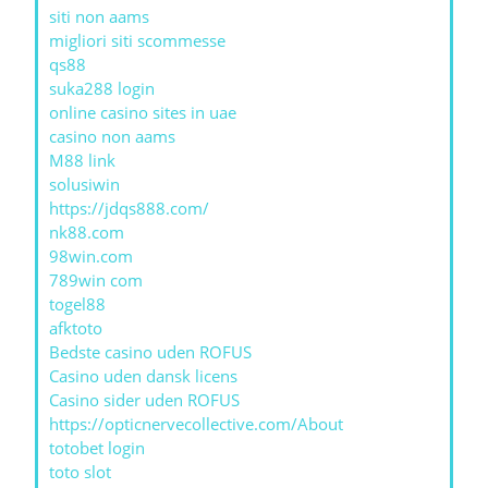
siti non aams
migliori siti scommesse
qs88
suka288 login
online casino sites in uae
casino non aams
M88 link
solusiwin
https://jdqs888.com/
nk88.com
98win.com
789win com
togel88
afktoto
Bedste casino uden ROFUS
Casino uden dansk licens
Casino sider uden ROFUS
https://opticnervecollective.com/About
totobet login
toto slot