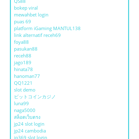
QS88
bokep viral
mewahbet login
puas 69
platform iGaming MANTUL138
link alternatif receh69
foya88
pasukan88
receh88
jago189
hinata78
hanoman77
QQ1221
slot demo
ビットコインカジノ
luna99
naga5000
สล็อตเว็บตรง
jp24 slot login
jp24 cambodia
jp369 slot login