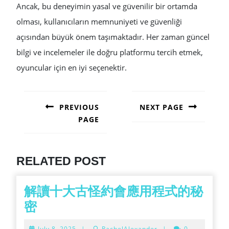
Ancak, bu deneyimin yasal ve güvenilir bir ortamda
olması, kullanıcıların memnuniyeti ve güvenliği
açısından büyük önem taşımaktadır. Her zaman güncel
bilgi ve incelemeler ile doğru platformu tercih etmek,
oyuncular için en iyi seçenektir.
POST
NAVIGATION
PREVIOUS
NEXT PAGE
PAGE
Next
post:
Previous
post:
RELATED POST
解讀十大古怪約會應用程式的秘
解
密
讀
July
July 8, 2025
|
RachelAlexander
|
0