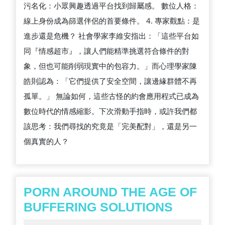
污名化：小眾興趣透過平台找到歸屬感。 數位人格：
線上身份成為篩選伴侶的首要條件。 4. 專家觀點：是
進步還是危機？ 社會學家李維安指出：「這些平台如
同『情感超市』，讓人們能精準挑選符合條件的對
象，但也可能削弱現實中的包容力。」而心理學家陳
皓則認為：「它們提供了安全空間，讓邊緣群體不再
孤單。」 無論如何，這些古怪的約會應用程式已成為
數位時代的情感縮影。下次滑動手指時，或許我們都
該思考：我們尋找的究竟是「完美配對」，還是另一
個真實的人？
PORN AROUND THE AGE OF
PORN
BUFFERING SOLUTIONS
AROUN