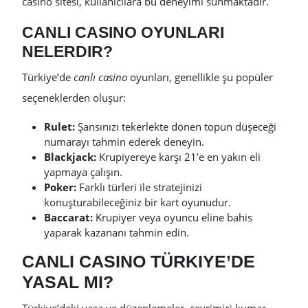
casino sitesi, kullanıcılara bu deneyimi sunmaktadır.
CANLI CASINO OYUNLARI
NELERDIR?
Türkiye’de
canlı casino
oyunları, genellikle şu popüler
seçeneklerden oluşur:
Rulet:
Şansınızı tekerlekte dönen topun düşeceği
numarayı tahmin ederek deneyin.
Blackjack:
Krupiyereye karşı 21’e en yakın eli
yapmaya çalışın.
Poker:
Farklı türleri ile stratejinizi
konuşturabileceğiniz bir kart oyunudur.
Baccarat:
Krupiyer veya oyuncu eline bahis
yaparak kazananı tahmin edin.
CANLI CASINO TÜRKIYE’DE
YASAL MI?