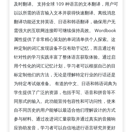
及时翻译。 支持全球 109 种语言的文本翻译，用户可
以以所需的语言输入文本并获得快速翻译。离线消息
翻译功能还支持英语、日语和韩语翻译，确保用户无
需强大的互联网连接即可继续保持高效。 Wordbook
属性提供了非常精心策划的单词清单供个人探索。这
种定制的词汇发现设备不仅有助于记忆，而且通过有
针对性的学习实践丰富了整体语言获取体验。通过启
用个性化的词汇记忆计划，学习者可以根据自己的目
标定制他们的方法，无论是理解特定行业的行话还是
为特定考试做准备。 有道的中文、日语和韩语词典为
学生提供了广泛的资源，包括手写、语音和拼音等不
同形式的输入。此功能宣传包容性和可访问性，使来
自不同历史的用户能够以最适合他们理解设计的方式
参与材料。通过改进词汇量获取并通过真实的音频响
应协助发音，学习者可以自信地进行语言研究并更好