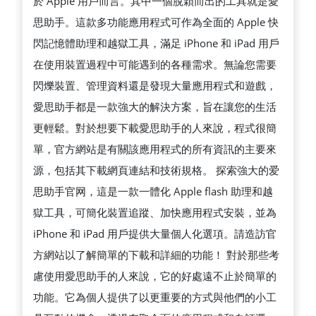
於 Apple 用戶而言。其中一個脫穎而出的工具就是愛
投
思助手。這款多功能應用程式可作為全面的 Apple 快
入
閃記憶體助理和越獄工具，滿足 iPhone 和 iPad 用戶
在使用裝置過程中可能遇到的各種需求。無論您需要
閃爍裝置、管理資料還是發現大量應用程式和遊戲，
愛思助手都是一款強大的解決方案，旨在讓您的生活
更輕鬆。對於想要下載愛思助手的人來說，程式很簡
單，官方網站是有關該應用程式的所有資訊的主要來
源，包括其下載網頁連結和技術規格。 探索強大的爱
思助手官网，這是一款一體化 Apple flash 助理和越
獄工具，可簡化裝置追蹤、加快應用程式安裝，並為
iPhone 和 iPad 用戶提供大量個人化選項。請造訪官
方網站以了解簡單的下載和詳細的功能！ 對於那些考
慮使用愛思助手的人來說，它的好處遠不止於簡單的
功能。它為個人提供了以更重要的方式與他們的小工