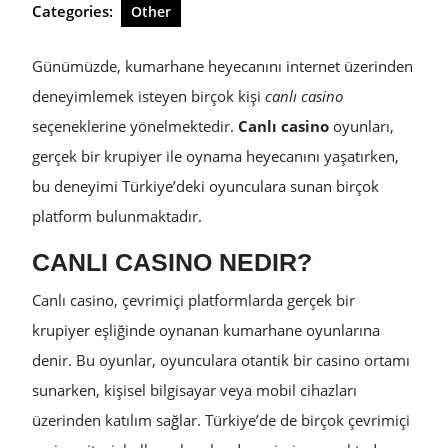
Categories:
Other
Günümüzde, kumarhane heyecanını internet üzerinden
deneyimlemek isteyen birçok kişi
canlı casino
seçeneklerine yönelmektedir.
Canlı casino
oyunları,
gerçek bir krupiyer ile oynama heyecanını yaşatırken,
bu deneyimi Türkiye’deki oyunculara sunan birçok
platform bulunmaktadır.
CANLI CASINO NEDIR?
Canlı casino, çevrimiçi platformlarda gerçek bir
krupiyer eşliğinde oynanan kumarhane oyunlarına
denir. Bu oyunlar, oyunculara otantik bir casino ortamı
sunarken, kişisel bilgisayar veya mobil cihazları
üzerinden katılım sağlar. Türkiye’de de birçok çevrimiçi