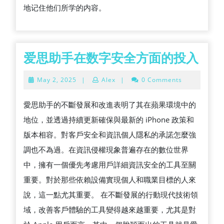
地记住他们所学的内容。
爱
爱思助手在数字安全方面的投入
思
May
May 2, 2025
|
Alex
|
0 Comments
助
2,
2025
手
愛思助手的不斷發展和改進表明了其在蘋果環境中的
在
地位，並透過持續更新確保與最新的 iPhone 政策和
数
版本相容。對客戶安全和資訊個人隱私的承諾怎麼強
字
調也不為過。在資訊侵權現象普遍存在的數位世界
安
中，擁有一個優先考慮用戶詳細資訊安全的工具至關
全
重要。對於那些依賴設備實現個人和職業目標的人來
方
說，這一點尤其重要。 在不斷發展的行動現代技術領
面
域，改善客戶體驗的工具變得越來越重要，尤其是對
的