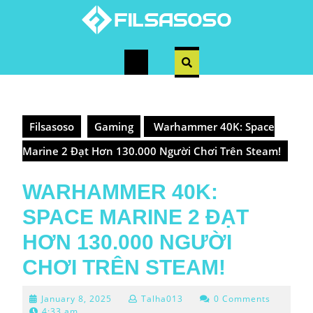
Skip
to
content
Open
Button
Filsasoso
Gaming
Warhammer 40K: Space
Marine 2 Đạt Hơn 130.000 Người Chơi Trên Steam!
WARHAMMER 40K:
SPACE MARINE 2 ĐẠT
HƠN 130.000 NGƯỜI
CHƠI TRÊN STEAM!
January
January 8, 2025
Talha013
0 Comments
8,
4:33 am