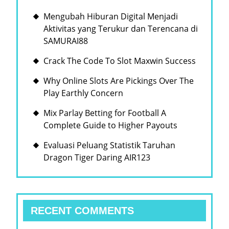
Mengubah Hiburan Digital Menjadi
Aktivitas yang Terukur dan Terencana di
SAMURAI88
Crack The Code To Slot Maxwin Success
Why Online Slots Are Pickings Over The
Play Earthly Concern
Mix Parlay Betting for Football A
Complete Guide to Higher Payouts
Evaluasi Peluang Statistik Taruhan
Dragon Tiger Daring AIR123
RECENT COMMENTS