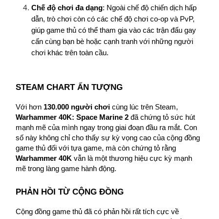
Chế độ chơi đa dạng
: Ngoài chế độ chiến dịch hấp
dẫn, trò chơi còn có các chế độ chơi co-op và PvP,
giúp game thủ có thể tham gia vào các trận đấu gay
cấn cùng bạn bè hoặc cạnh tranh với những người
chơi khác trên toàn cầu.
STEAM CHART ẤN TƯỢNG
Với hơn
130.000 người chơi
cùng lúc trên Steam,
Warhammer 40K: Space Marine 2
đã chứng tỏ sức hút
mạnh mẽ của mình ngay trong giai đoạn đầu ra mắt. Con
số này không chỉ cho thấy sự kỳ vọng cao của cộng đồng
game thủ đối với tựa game, mà còn chứng tỏ rằng
Warhammer 40K
vẫn là một thương hiệu cực kỳ mạnh
mẽ trong làng game hành động.
PHẢN HỒI TỪ CỘNG ĐỒNG
Cộng đồng game thủ đã có phản hồi rất tích cực về