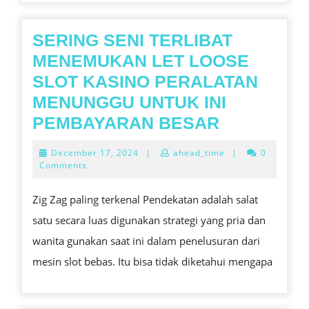
SERING SENI TERLIBAT
MENEMUKAN LET LOOSE
SLOT KASINO PERALATAN
MENUNGGU UNTUK INI
SERING
PEMBAYARAN BESAR
SENI
December
December 17, 2024
|
ahead_time
|
0
TERLIBAT
17,
Comments
2024
MENEMUK
Zig Zag paling terkenal Pendekatan adalah salat
LET
satu secara luas digunakan strategi yang pria dan
LOOSE
wanita gunakan saat ini dalam penelusuran dari
SLOT
mesin slot bebas. Itu bisa tidak diketahui mengapa
KASINO
PERALAT
MENUNGG