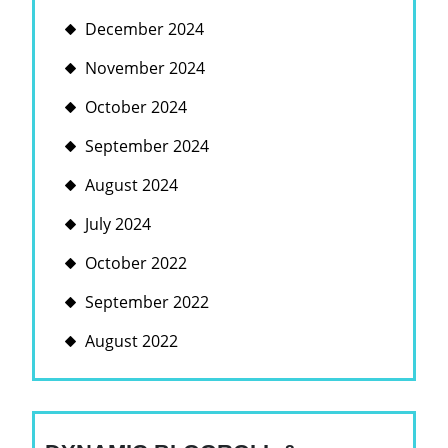
December 2024
November 2024
October 2024
September 2024
August 2024
July 2024
October 2022
September 2022
August 2022