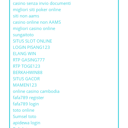
casino senza invio documenti
migliori siti poker online
siti non aams
casino online non AAMS
migliori casino online
sungaitoto
SITUS SLOT ONLINE
LOGIN PISANG123
ELANG WIN
RTP GASING777
RTP TOGE123
BERKAHWIN88
SITUS GACOR
MAMEN123
online casino cambodia
fafa789 register
fafa789 login
toto online
Sumsel toto
apidewa login