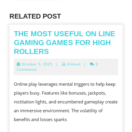
Previous
post:
RELATED POST
THE MOST USEFUL ON LINE
GAMING GAMES FOR HIGH
THE
ROLLERS
MOST
October
October 5, 2025
|
Ahmed
|
0
USEFUL
5,
Comments
2025
ON
Online play leverages mental triggers to help keep
LINE
players busy. Features like bonuses, jackpots,
GAMING
nictitation lights, and encumbered gameplay create
GAMES
an immersive environment. The volatility of
FOR
benefits and losses sparks
HIGH
ROLLERS