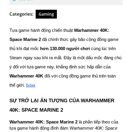
2025
Categories:
Gaming
Tựa game hành động chiến thuật
Warhammer 40K:
Space Marine 2
đã chính thức gây bão cộng đồng game
thủ khi đạt mốc
hơn 130.000 người chơi
cùng lúc trên
Steam ngay sau khi ra mắt. Đây là một dấu mốc đáng chú
ý đối với tựa game này, khẳng định sức hấp dẫn của
Warhammer 40K
đối với cộng đồng game thủ trên toàn
thế giới.
8xbet
SỰ TRỞ LẠI ẤN TƯỢNG CỦA WARHAMMER
40K: SPACE MARINE 2
Warhammer 40K: Space Marine 2
là phần tiếp theo của
tựa game hành động đình đám
Warhammer 40K: Space