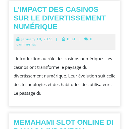
UNTUK
L’IMPACT DES CASINOS
INI
SUR LE DIVERTISSEMENT
PEMBAYA
L’IMPACT
NUMÉRIQUE
BESAR
DES
January
January 18, 2026
|
bilal
|
0
CASINOS
18,
Comments
2026
SUR
Introduction au rôle des casinos numériques Les
LE
casinos ont transformé le paysage du
DIVERTISSEMENT
divertissement numérique. Leur évolution suit celle
NUMÉRIQUE
des technologies et des habitudes des utilisateurs.
Le passage du
MEMAHAMI SLOT ONLINE DI