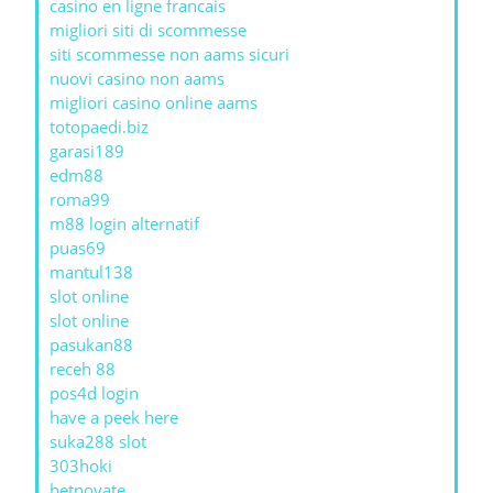
casino en ligne francais
migliori siti di scommesse
siti scommesse non aams sicuri
nuovi casino non aams
migliori casino online aams
totopaedi.biz
garasi189
edm88
roma99
m88 login alternatif
puas69
mantul138
slot online
slot online
pasukan88
receh 88
pos4d login
have a peek here
suka288 slot
303hoki
betnovate