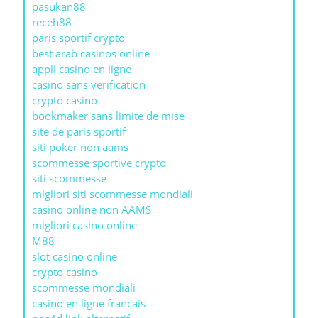
pasukan88
receh88
paris sportif crypto
best arab casinos online
appli casino en ligne
casino sans verification
crypto casino
bookmaker sans limite de mise
site de paris sportif
siti poker non aams
scommesse sportive crypto
siti scommesse
migliori siti scommesse mondiali
casino online non AAMS
migliori casino online
M88
slot casino online
crypto casino
scommesse mondiali
casino en ligne francais