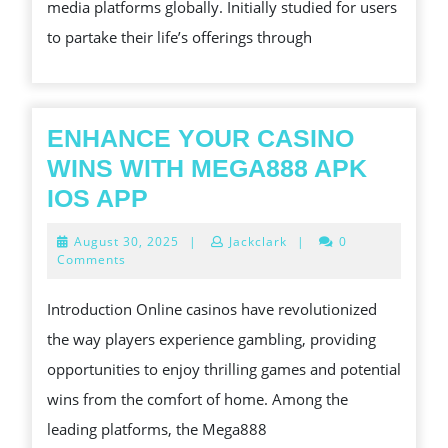
media platforms globally. Initially studied for users
OF
to partake their life’s offerings through
MIX
MED
ENHANCE YOUR CASINO
WINS WITH MEGA888 APK
ENHANCE
IOS APP
YOUR
August
August 30, 2025
|
Jackclark
|
0
CASINO
30,
Comments
2025
WINS
Introduction Online casinos have revolutionized
WITH
the way players experience gambling, providing
MEGA888
opportunities to enjoy thrilling games and potential
APK
wins from the comfort of home. Among the
IOS
leading platforms, the Mega888
APP