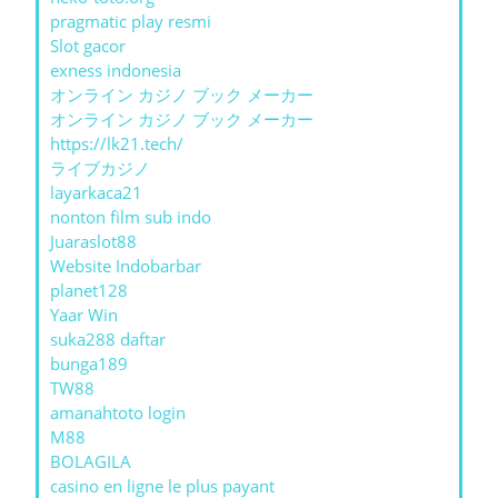
pragmatic play resmi
Slot gacor
exness indonesia
オンライン カジノ ブック メーカー
オンライン カジノ ブック メーカー
https://lk21.tech/
ライブカジノ
layarkaca21
nonton film sub indo
Juaraslot88
Website Indobarbar
planet128
Yaar Win
suka288 daftar
bunga189
TW88
amanahtoto login
M88
BOLAGILA
casino en ligne le plus payant