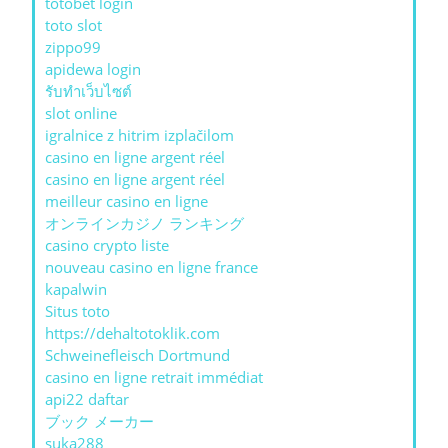
totobet login
toto slot
zippo99
apidewa login
รับทําเว็บไซต์
slot online
igralnice z hitrim izplačilom
casino en ligne argent réel
casino en ligne argent réel
meilleur casino en ligne
オンラインカジノ ランキング
casino crypto liste
nouveau casino en ligne france
kapalwin
Situs toto
https://dehaltotoklik.com
Schweinefleisch Dortmund
casino en ligne retrait immédiat
api22 daftar
ブック メーカー
suka288