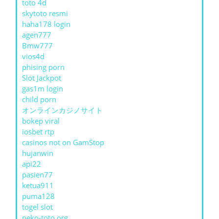
toto 4d
skytoto resmi
haha178 login
agen777
Bmw777
vios4d
phising porn
Slot Jackpot
gas1m login
child porn
オンラインカジノサイト
bokep viral
iosbet rtp
casinos not on GamStop
hujanwin
api22
pasien77
ketua911
puma128
togel slot
neko-toto.org