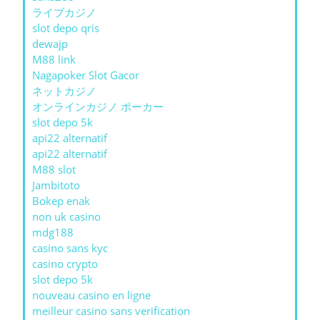
ライブカジノ
slot depo qris
dewajp
M88 link
Nagapoker Slot Gacor
ネットカジノ
オンラインカジノ ポーカー
slot depo 5k
api22 alternatif
api22 alternatif
M88 slot
Jambitoto
Bokep enak
non uk casino
mdg188
casino sans kyc
casino crypto
slot depo 5k
nouveau casino en ligne
meilleur casino sans verification