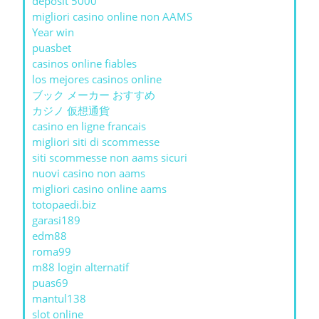
deposit 5000
migliori casino online non AAMS
Year win
puasbet
casinos online fiables
los mejores casinos online
ブック メーカー おすすめ
カジノ 仮想通貨
casino en ligne francais
migliori siti di scommesse
siti scommesse non aams sicuri
nuovi casino non aams
migliori casino online aams
totopaedi.biz
garasi189
edm88
roma99
m88 login alternatif
puas69
mantul138
slot online