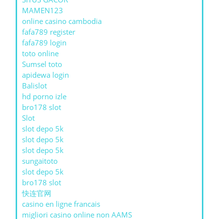
MAMEN123
online casino cambodia
fafa789 register
fafa789 login
toto online
Sumsel toto
apidewa login
Balislot
hd porno izle
bro178 slot
Slot
slot depo 5k
slot depo 5k
slot depo 5k
sungaitoto
slot depo 5k
bro178 slot
快连官网
casino en ligne francais
migliori casino online non AAMS