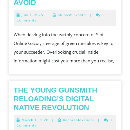
SLOT
AVOID
ONLINE
July
July 7, 2025
|
Mubashirkhatri
|
0
GACOR
7,
Comments
2025
COMMON
When delving into the earthly concern of Slot
MISTAKES
Online Gacor, steerage of green mistakes is key to
TO
your succeeder. Overlooking crucial inside
AVOID
information might cost you more than you realise,
THE YOUNG GUNSMITH
RELOADING’S DIGITAL
THE
NATIVE REVOLUTION
YOUNG
March
March 1, 2026
|
RachelAlexander
|
0
GUNSMITH
1,
Comments