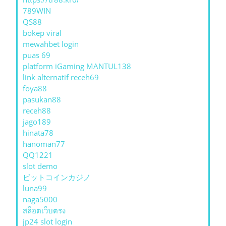
789WIN
QS88
bokep viral
mewahbet login
puas 69
platform iGaming MANTUL138
link alternatif receh69
foya88
pasukan88
receh88
jago189
hinata78
hanoman77
QQ1221
slot demo
ビットコインカジノ
luna99
naga5000
สล็อตเว็บตรง
jp24 slot login