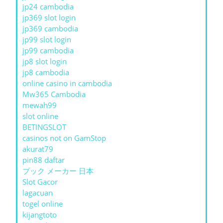
jp24 cambodia
jp369 slot login
jp369 cambodia
jp99 slot login
jp99 cambodia
jp8 slot login
jp8 cambodia
online casino in cambodia
Mw365 Cambodia
mewah99
slot online
BETINGSLOT
casinos not on GamStop
akurat79
pin88 daftar
ブック メーカー 日本
Slot Gacor
lagacuan
togel online
kijangtoto