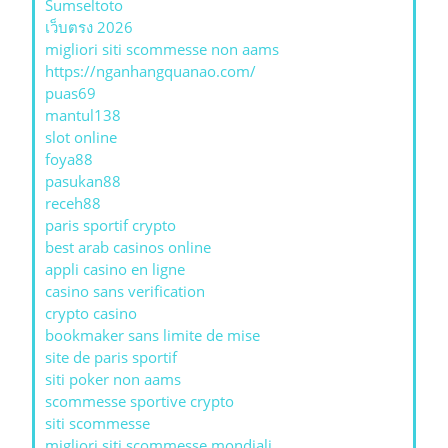
Sumseltoto
เว็บตรง 2026
migliori siti scommesse non aams
https://nganhangquanao.com/
puas69
mantul138
slot online
foya88
pasukan88
receh88
paris sportif crypto
best arab casinos online
appli casino en ligne
casino sans verification
crypto casino
bookmaker sans limite de mise
site de paris sportif
siti poker non aams
scommesse sportive crypto
siti scommesse
migliori siti scommesse mondiali