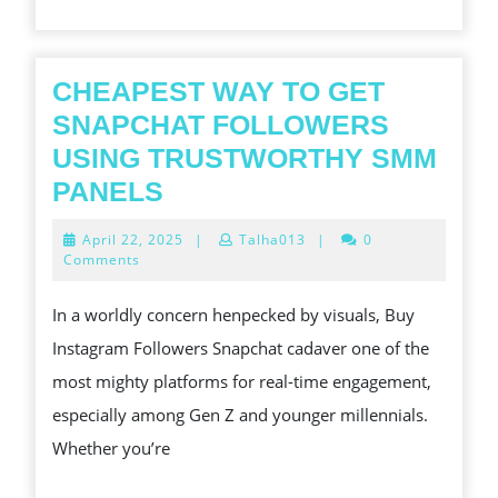
CHEAPEST WAY TO GET
SNAPCHAT FOLLOWERS
USING TRUSTWORTHY SMM
CHEAPEST
PANELS
WAY
April
April 22, 2025
|
Talha013
|
0
TO
22,
Comments
2025
GET
In a worldly concern henpecked by visuals, Buy
SNAPCHAT
Instagram Followers Snapchat cadaver one of the
FOLLOWERS
most mighty platforms for real-time engagement,
USING
especially among Gen Z and younger millennials.
TRUSTWORTHY
Whether you’re
SMM
PANELS