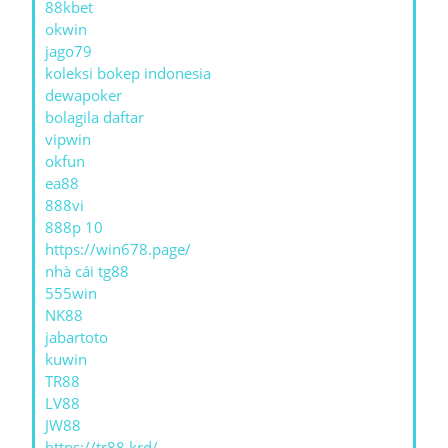
88kbet
okwin
jago79
koleksi bokep indonesia
dewapoker
bolagila daftar
vipwin
okfun
ea88
888vi
888p 10
https://win678.page/
nhà cái tg88
555win
NK88
jabartoto
kuwin
TR88
LV88
JW88
https://tr88.krd/