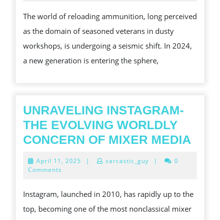
2026
RELOADING
The world of reloading ammunition, long perceived
DIGITAL
as the domain of seasoned veterans in dusty
NATIVE
workshops, is undergoing a seismic shift. In 2024,
REVOLUTI
a new generation is entering the sphere,
UNRAVELING INSTAGRAM-
THE EVOLVING WORLDLY
UNR
CONCERN OF MIXER MEDIA
INS
April
April 11, 2025
|
sarcastic_guy
|
0
THE
11,
Comments
2025
EVO
Instagram, launched in 2010, has rapidly up to the
WOR
top, becoming one of the most nonclassical mixer
CON