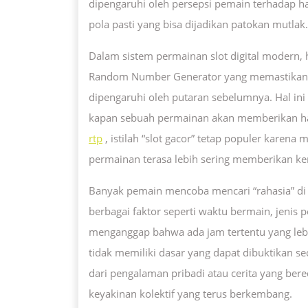
dipengaruhi oleh persepsi pemain terhadap ha
pola pasti yang bisa dijadikan patokan mutlak.
Dalam sistem permainan slot digital modern, 
Random Number Generator yang memastikan ba
dipengaruhi oleh putaran sebelumnya. Hal ini 
kapan sebuah permainan akan memberikan has
rtp
, istilah “slot gacor” tetap populer karen
permainan terasa lebih sering memberikan k
Banyak pemain mencoba mencari “rahasia” di 
berbagai faktor seperti waktu bermain, jenis
menganggap bahwa ada jam tertentu yang lebi
tidak memiliki dasar yang dapat dibuktikan sec
dari pengalaman pribadi atau cerita yang ber
keyakinan kolektif yang terus berkembang.