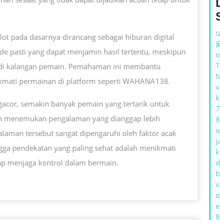
บ
 pada dasarnya dirancang sebagai hiburan digital
de pasti yang dapat menjamin hasil tertentu, meskipun
o
ng di kalangan pemain. Pemahaman ini membantu
nikmati permainan di platform seperti WAHANA138.
v
k
 gacor, semakin banyak pemain yang tertarik untuk
7
n menemukan pengalaman yang dianggap lebih
8
o
aman tersebut sangat dipengaruhi oleh faktor acak
j
ingga pendekatan yang paling sehat adalah menikmati
k
ap menjaga kontrol dalam bermain.
d
b
v
o
e
8