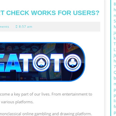
8
h
HOW
T CHECK WORKS FOR USERS?
n
HAR
5
REP
ments
8:57 am
j
CHE
k
WOR
T
FOR
L
J
USE
h
b
m
p
become a key part of our lives. From entertainment to
p
l
n various platforms.
f
p
a nonclassical online gambling and drawing platform.