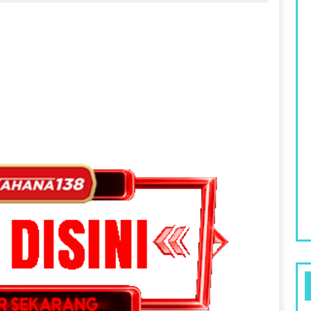
ANA138
G
YAK
ARI
A
AIN