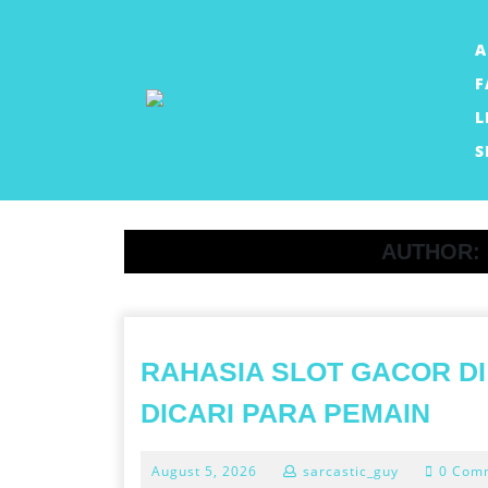
Skip
to
A
content
F
L
S
AUTHOR:
RAHASIA SLOT GACOR D
RAH
DICARI PARA PEMAIN
SLO
GA
August
August 5, 2026
sarcastic_guy
0 Com