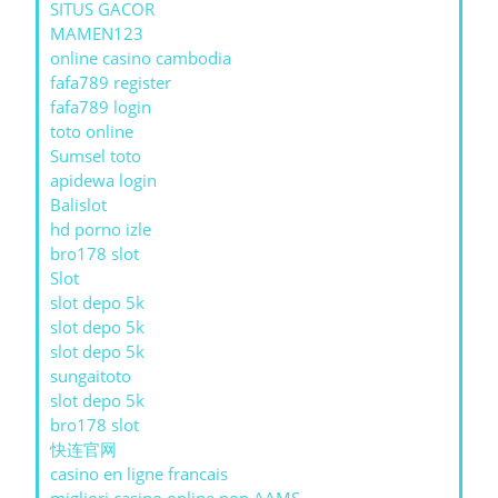
SITUS GACOR
MAMEN123
online casino cambodia
fafa789 register
fafa789 login
toto online
Sumsel toto
apidewa login
Balislot
hd porno izle
bro178 slot
Slot
slot depo 5k
slot depo 5k
slot depo 5k
sungaitoto
slot depo 5k
bro178 slot
快连官网
casino en ligne francais
migliori casino online non AAMS