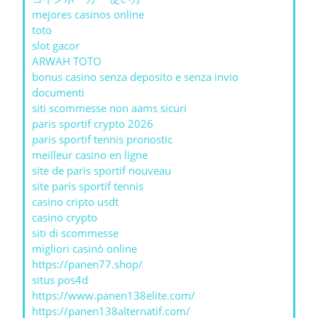
mejores casinos online
toto
slot gacor
ARWAH TOTO
bonus casino senza deposito e senza invio
documenti
siti scommesse non aams sicuri
paris sportif crypto 2026
paris sportif tennis pronostic
meilleur casino en ligne
site de paris sportif nouveau
site paris sportif tennis
casino cripto usdt
casino crypto
siti di scommesse
migliori casinò online
https://panen77.shop/
situs pos4d
https://www.panen138elite.com/
https://panen138alternatif.com/