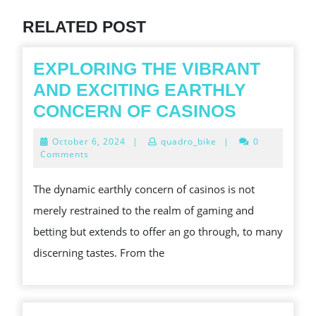
post:
RELATED POST
EXPLORING THE VIBRANT
AND EXCITING EARTHLY
EXPLOR
CONCERN OF CASINOS
THE
October
October 6, 2024
|
quadro_bike
|
0
VIBRANT
6,
Comments
2024
AND
The dynamic earthly concern of casinos is not
EXCITIN
merely restrained to the realm of gaming and
EARTHL
betting but extends to offer an go through, to many
CONCER
discerning tastes. From the
OF
CASINOS