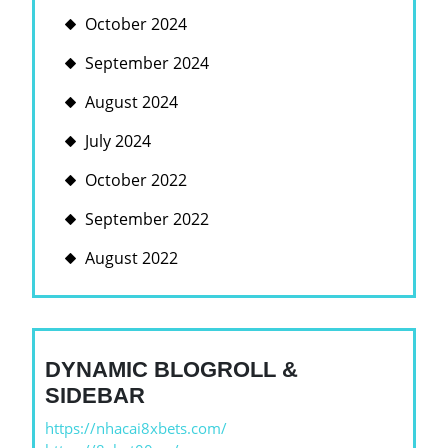
October 2024
September 2024
August 2024
July 2024
October 2022
September 2022
August 2022
DYNAMIC BLOGROLL &
SIDEBAR
https://nhacai8xbets.com/