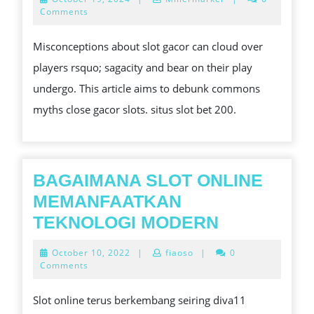
ABOUT
19,
Comments
2024
SLOT
Misconceptions about slot gacor can cloud over
GACOR:
players rsquo; sagacity and bear on their play
REPUDIATION
undergo. This article aims to debunk commons
MISCONCEPT
myths close gacor slots. situs slot bet 200.
BAGAIMANA SLOT ONLINE
MEMANFAATKAN
BAGAIMAN
TEKNOLOGI MODERN
SLOT
October
October 10, 2022
|
fiaoso
|
0
ONLINE
10,
Comments
2022
MEMANFA
Slot online terus berkembang seiring diva11
TEKNOLOG