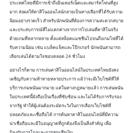
ประเทศไทยที่มีการเข้าถึงอินเทอร์เน็ตและสมาร์ทโฟนที่สูง
มาก ส่งผลให้คาสิโนออนไลน์กลายเป็นทางเลือกที่ได้รับความ
นิยมอย่างรวดเร็ว สำหรับนักพนันที่ต้องการความสะดวกสบาย
และประสบการณ์ที่ไม่แตกต่างจากการไปเล่นที่คาสิโนจริง
ด้วยเกมที่หลากหลาย ตั้งแต่สล็อตแมชชีนไปจนถึงเกมไพ่ที่ได้
รับความนิยม เช่น แบล็คแจ็คและโป๊กเกอร์ นักพนันสามารถ
เลือกเล่นได้ตามใจชอบตลอด 24 ชั่วโมง
อย่างไรก็ตาม การเล่นคาสิโนออนไลน์ในประเทศไทยยังคง
เผชิญกับความท้าทายหลายประการ แม้ว่าจะมีเว็บไซต์ที่ให้
บริการเกมพนันมากมาย แต่ในทางกฎหมายแล้ว การเล่นพนัน
ในประเทศนี้ยังถือเป็นเรื่องที่ซับซ้อน และไม่ได้รับการรับรอง
จากรัฐ ทำให้ผู้เล่นต้องระมัดระวังในการเลือกเว็บไซต์ที่
ปลอดภัยและเชื่อถือได้ การค้นหาคาสิโนออนไลน์ที่มีความ
น่าเชื่อถือและมีใบอนุญาตที่ถูกต้องจึงเป็นสิ่งสำคัญ เพื่อ
ป้องกันการโกงและการสูญเสียเงิน