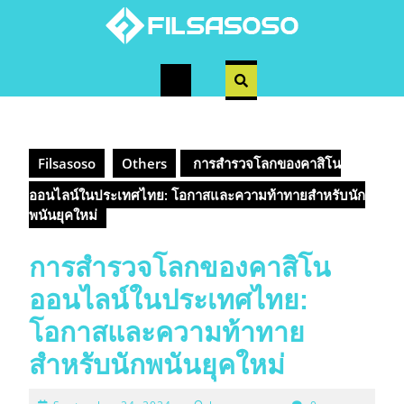
Skip
to
content
Open
Button
Filsasoso
Others
การสำรวจโลกของคาสิโน
ออนไลน์ในประเทศไทย: โอกาสและความท้าทายสำหรับนัก
พนันยุคใหม่
การสำรวจโลกของคาสิโน
ออนไลน์ในประเทศไทย:
โอกาสและความท้าทาย
สำหรับนักพนันยุคใหม่