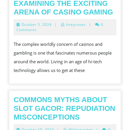
EXAMINING THE EXCITING
EXA
ARENA OF CASINO GAMING
THE
October
October 5, 2024
|
hneyrooes
|
0
EXCI
5,
Comments
2024
ARE
The complex worldly concern of casinos and
OF
gambling is one that fascinates numerous people
CAS
around the world. Living in an age of hi-tech
GAM
technology allows us to get at these
COMMONS MYTHS ABOUT
SLOT GACOR: REPUDIATION
COMMONS
MISCONCEPTIONS
MYTHS
October
October 19, 2024
|
Millermarker
|
0