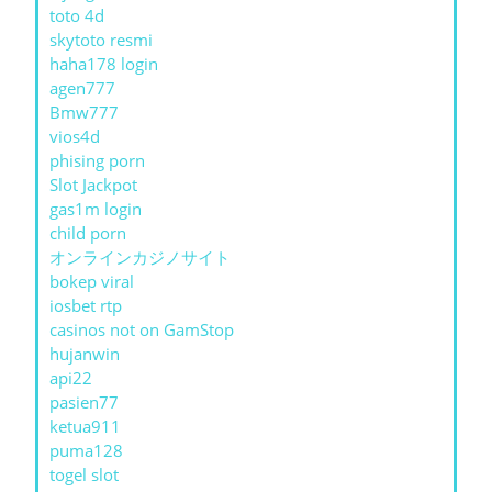
toto 4d
skytoto resmi
haha178 login
agen777
Bmw777
vios4d
phising porn
Slot Jackpot
gas1m login
child porn
オンラインカジノサイト
bokep viral
iosbet rtp
casinos not on GamStop
hujanwin
api22
pasien77
ketua911
puma128
togel slot