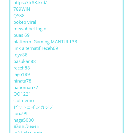
https://tr88.krd/
789WIN
QS88
bokep viral
mewahbet login
puas 69
platform iGaming MANTUL138
link alternatif receh69
foya88
pasukan88
receh88
jago189
hinata78
hanoman77
QQ1221
slot demo
ビットコインカジノ
luna99
naga5000
สล็อตเว็บตรง
jp24 slot login