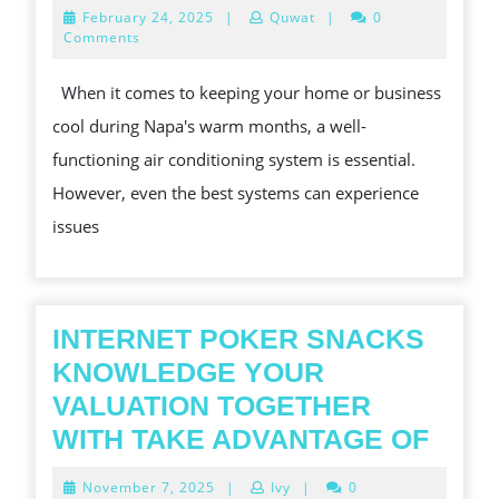
FUSE
February
February 24, 2025
|
Quwat
|
0
HVAC
24,
Comments
2025
ENSURES
When it comes to keeping your home or business
QUALITY
cool during Napa's warm months, a well-
IN
functioning air conditioning system is essential.
EVERY
However, even the best systems can experience
AC
issues
REPAIR
JOB
INTERNET POKER SNACKS
KNOWLEDGE YOUR
VALUATION TOGETHER
INTE
WITH TAKE ADVANTAGE OF
POK
November
November 7, 2025
|
Ivy
|
0