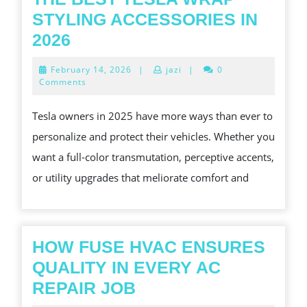
STYLING ACCESSORIES IN
THE
2026
BEST
February
February 14, 2026
|
jazi
|
0
TESLA
14,
Comments
2026
WRAP
Tesla owners in 2025 have more ways than ever to
STYLING
personalize and protect their vehicles. Whether you
ACCESSORIES
want a full-color transmutation, perceptive accents,
IN
or utility upgrades that meliorate comfort and
2026
HOW FUSE HVAC ENSURES
QUALITY IN EVERY AC
HOW
REPAIR JOB