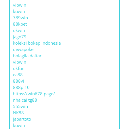
vipwin
kuwin
789win
88kbet
okwin
jago79
koleksi bokep indonesia
dewapoker
bolagila daftar
vipwin
okfun
ea88
888vi
888p 10
https://win678.page/
nhà cái tg88
555win
NK88
jabartoto
kuwin