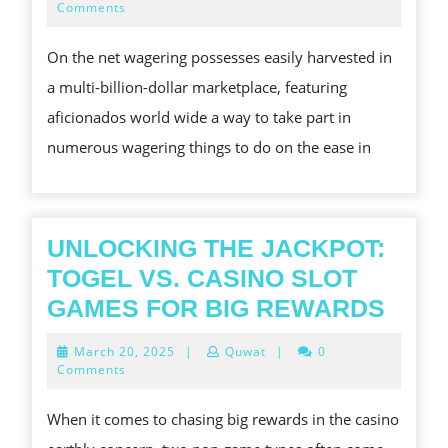
SNA
7,
Comments
2025
KNO
On the net wagering possesses easily harvested in
YOU
a multi-billion-dollar marketplace, featuring
VALU
aficionados world wide a way to take part in
TOG
numerous wagering things to do on the ease in
WITH
TAK
ADV
OF
UNLOCKING THE JACKPOT:
TOGEL VS. CASINO SLOT
UNL
GAMES FOR BIG REWARDS
THE
March
March 20, 2025
|
Quwat
|
0
JACK
20,
Comments
2025
TOG
When it comes to chasing big rewards in the casino
VS.