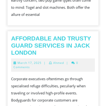
earthly concern, two pop game types often come
CAS
to mind: Togel and slot machines. Both offer the
SLO
allure of essential
GAM
FOR
BIG
REW
AFFORDABLE AND TRUSTY
GUARD SERVICES IN JACK
AFFORDABLE
LONDON
AND
March
March 17, 2025
|
Ahmed
|
0
TRUSTY
17,
Comments
2025
GUARD
Corporate executives oftentimes go through
SERVICES
specialised refuge difficulties, peculiarly when
IN
traveling or involved high-profile events.
JACK
Bodyguards for corporate customers are
LONDON