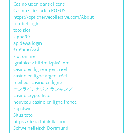
Casino uden dansk licens
Casino sider uden ROFUS
https://opticnervecollective.com/About
totobet login
toto slot
zippo99
apidewa login
รับทําเว็บไซต์
slot online
igralnice z hitrim izplačilom
casino en ligne argent réel
casino en ligne argent réel
meilleur casino en ligne
オンラインカジノ ランキング
casino crypto liste
nouveau casino en ligne france
kapalwin
Situs toto
https://dehaltotoklik.com
Schweinefleisch Dortmund