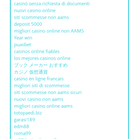
casinò senza richiesta di documenti
nuovi casino online
siti scommesse non aams
deposit 5000
migliori casino online non AAMS
Year win
puasbet
casinos online fiables
los mejores casinos online
ブック メーカー おすすめ
カジノ 仮想通貨
casino en ligne francais
migliori siti di scommesse
siti scommesse non aams sicuri
nuovi casino non aams
migliori casino online aams
totopaedi.biz
garasi189
edm88
roma99