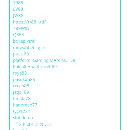
TR88
LV88
JW88
https://tr88.krd/
789WIN
QS88
bokep viral
mewahbet login
puas 69
platform iGaming MANTUL138
link alternatif receh69
foya88
pasukan88
receh88
jago189
hinata78
hanoman77
QQ1221
slot demo
ビットコインカジノ