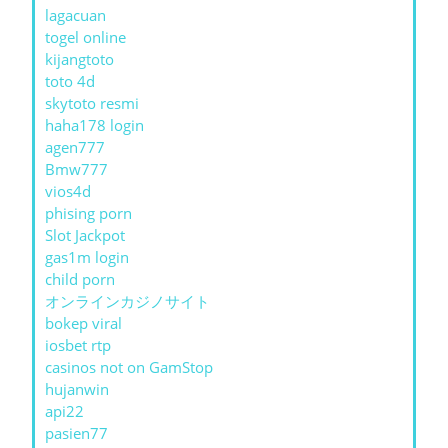
lagacuan
togel online
kijangtoto
toto 4d
skytoto resmi
haha178 login
agen777
Bmw777
vios4d
phising porn
Slot Jackpot
gas1m login
child porn
オンラインカジノサイト
bokep viral
iosbet rtp
casinos not on GamStop
hujanwin
api22
pasien77