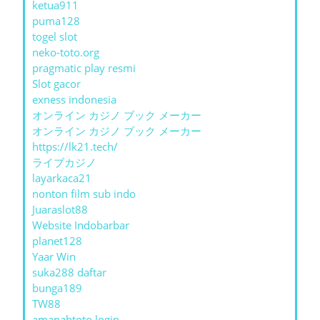
ketua911
puma128
togel slot
neko-toto.org
pragmatic play resmi
Slot gacor
exness indonesia
オンライン カジノ ブック メーカー
オンライン カジノ ブック メーカー
https://lk21.tech/
ライブカジノ
layarkaca21
nonton film sub indo
Juaraslot88
Website Indobarbar
planet128
Yaar Win
suka288 daftar
bunga189
TW88
amanahtoto login