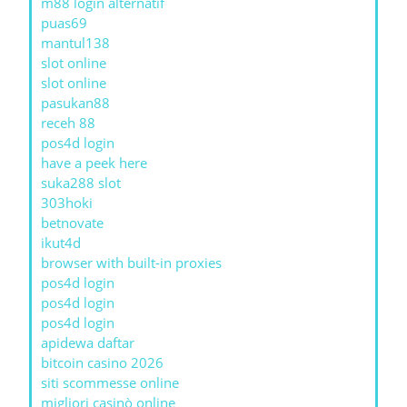
m88 login alternatif
puas69
mantul138
slot online
slot online
pasukan88
receh 88
pos4d login
have a peek here
suka288 slot
303hoki
betnovate
ikut4d
browser with built-in proxies
pos4d login
pos4d login
pos4d login
apidewa daftar
bitcoin casino 2026
siti scommesse online
migliori casinò online