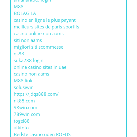
M88
BOLAGILA
casino en ligne le plus payant
meilleurs sites de paris sportifs
casino online non aams
siti non aams
migliori siti scommesse
qs88
suka288 login
online casino sites in uae
casino non aams
M88 link
solusiwin
https://jdqs888.com/
nk88.com
98win.com
789win com
togel88
afktoto
Bedste casino uden ROFUS