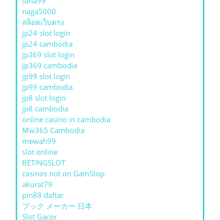
luna99
naga5000
สล็อตเว็บตรง
jp24 slot login
jp24 cambodia
jp369 slot login
jp369 cambodia
jp99 slot login
jp99 cambodia
jp8 slot login
jp8 cambodia
online casino in cambodia
Mw365 Cambodia
mewah99
slot online
BETINGSLOT
casinos not on GamStop
akurat79
pin88 daftar
ブック メーカー 日本
Slot Gacor