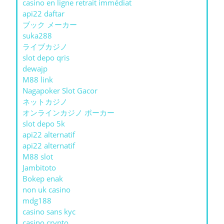
casino en ligne retrait immédiat
api22 daftar
ブック メーカー
suka288
ライブカジノ
slot depo qris
dewajp
M88 link
Nagapoker Slot Gacor
ネットカジノ
オンラインカジノ ポーカー
slot depo 5k
api22 alternatif
api22 alternatif
M88 slot
Jambitoto
Bokep enak
non uk casino
mdg188
casino sans kyc
casino crypto