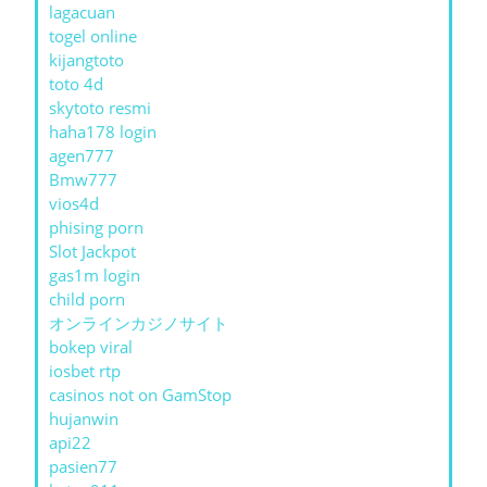
lagacuan
togel online
kijangtoto
toto 4d
skytoto resmi
haha178 login
agen777
Bmw777
vios4d
phising porn
Slot Jackpot
gas1m login
child porn
オンラインカジノサイト
bokep viral
iosbet rtp
casinos not on GamStop
hujanwin
api22
pasien77