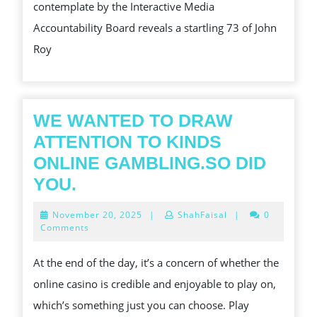
contemplate by the Interactive Media
UNITY
Accountability Board reveals a startling 73 of John
CRISIS
Roy
WE WANTED TO DRAW
ATTENTION TO KINDS
ONLINE GAMBLING.SO DID
WE
YOU.
WANTED
November
November 20, 2025
|
ShahFaisal
|
0
TO
20,
Comments
2025
DRAW
At the end of the day, it’s a concern of whether the
ATTENTION
online casino is credible and enjoyable to play on,
TO
which’s something just you can choose. Play
KINDS