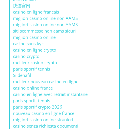
快连官网
casino en ligne francais
migliori casino online non AAMS
migliori casino online non AAMS
siti scommesse non aams sicuri
migliori casinò online
casino sans kyc
casino en ligne crypto
casino crypto
meilleur casino crypto
paris sportif tennis
Sildenafil
meilleur nouveau casino en ligne
casino online france
casino en ligne avec retrait instantané
paris sportif tennis
paris sportif crypto 2026
nouveau casino en ligne france
migliori casino online stranieri
casino senza richiesta documenti