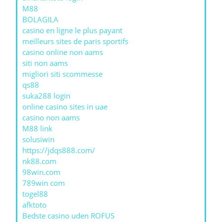
M88
BOLAGILA
casino en ligne le plus payant
meilleurs sites de paris sportifs
casino online non aams
siti non aams
migliori siti scommesse
qs88
suka288 login
online casino sites in uae
casino non aams
M88 link
solusiwin
https://jdqs888.com/
nk88.com
98win.com
789win com
togel88
afktoto
Bedste casino uden ROFUS