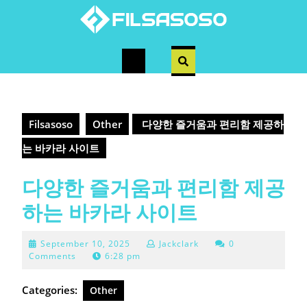
Skip
to
content
Open
Button
Filsasoso
Other
다양한 즐거움과 편리함 제공하
는 바카라 사이트
다양한 즐거움과 편리함 제공
하는 바카라 사이트
September
September 10, 2025
Jackclark
0
10,
Comments
6:28 pm
2025
Categories:
Other