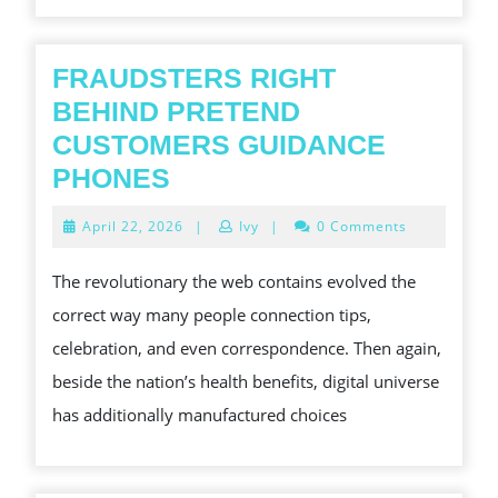
CARE
FRAUDSTERS RIGHT
BEHIND PRETEND
CUSTOMERS GUIDANCE
FRAUDSTERS
PHONES
RIGHT
April
April 22, 2026
|
Ivy
|
0 Comments
BEHIND
22,
2026
PRETEND
The revolutionary the web contains evolved the
CUSTOMERS
correct way many people connection tips,
GUIDANCE
celebration, and even correspondence. Then again,
PHONES
beside the nation’s health benefits, digital universe
has additionally manufactured choices