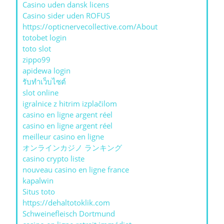
Casino uden dansk licens
Casino sider uden ROFUS
https://opticnervecollective.com/About
totobet login
toto slot
zippo99
apidewa login
รับทําเว็บไซต์
slot online
igralnice z hitrim izplačilom
casino en ligne argent réel
casino en ligne argent réel
meilleur casino en ligne
オンラインカジノ ランキング
casino crypto liste
nouveau casino en ligne france
kapalwin
Situs toto
https://dehaltotoklik.com
Schweinefleisch Dortmund