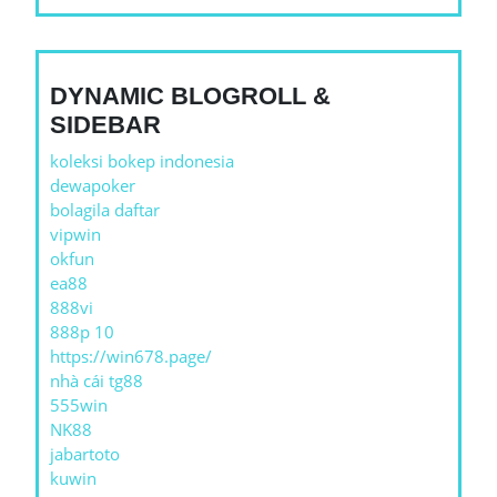
DYNAMIC BLOGROLL &
SIDEBAR
koleksi bokep indonesia
dewapoker
bolagila daftar
vipwin
okfun
ea88
888vi
888p 10
https://win678.page/
nhà cái tg88
555win
NK88
jabartoto
kuwin