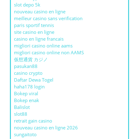
slot depo 5k
nouveau casino en ligne
meilleur casino sans verification
paris sportif tennis
site casino en ligne
casino en ligne francais
migliori casino online aams
migliori casino online non AAMS
仮想通貨 カジノ
pasukan88
casino crypto
Daftar Dewa Togel
haha178 login
Bokep viral
Bokep enak
Balislot
slot88
retrait gain casino
nouveau casino en ligne 2026
sungaitoto