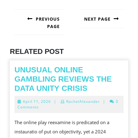
POST
NAVIGATION
PREVIOUS
NEXT PAGE
PAGE
Next
post:
Previous
post:
RELATED POST
UNUSUAL ONLINE
GAMBLING REVIEWS THE
UNUSUAL
DATA UNITY CRISIS
ONLINE
April
April 11, 2026
|
RachelAlexander
|
0
GAMBLING
11,
Comments
2026
REVIEWS
The online play reexamine is predicated on a
THE
instauratio of put on objectivity, yet a 2024
DATA