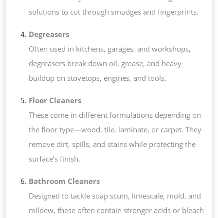
solutions to cut through smudges and fingerprints.
Degreasers
Often used in kitchens, garages, and workshops,
degreasers break down oil, grease, and heavy
buildup on stovetops, engines, and tools.
Floor Cleaners
These come in different formulations depending on
the floor type—wood, tile, laminate, or carpet. They
remove dirt, spills, and stains while protecting the
surface’s finish.
Bathroom Cleaners
Designed to tackle soap scum, limescale, mold, and
mildew, these often contain stronger acids or bleach