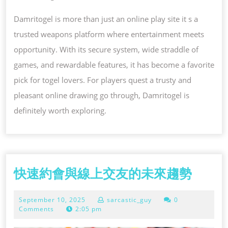
Damritogel is more than just an online play site it s a
trusted weapons platform where entertainment meets
opportunity. With its secure system, wide straddle of
games, and rewardable features, it has become a favorite
pick for togel lovers. For players quest a trusty and
pleasant online drawing go through, Damritogel is
definitely worth exploring.
快
快速約會與線上交友的未來趨勢
速
September
September 10, 2025
sarcastic_guy
0
約
10,
Comments
2:05 pm
會
2025