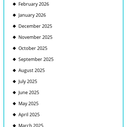
February 2026
January 2026
December 2025
November 2025
October 2025
September 2025
August 2025
July 2025
June 2025
May 2025
April 2025
March 2025