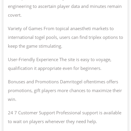
engineering to ascertain player data and minutes remain
covert.
Variety of Games From topical anaestheti markets to
international togel pools, users can find triplex options to
keep the game stimulating.
User-Friendly Experience The site is easy to voyage,
qualification it appropriate even for beginners.
Bonuses and Promotions Damritogel oftentimes offers
promotions, gift players more chances to maximize their
win.
24 7 Customer Support Professional support is available
to wait on players whenever they need help.