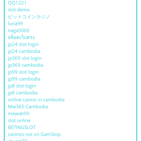
QQ1221
slot demo
ビットコインカジノ
luna99
naga5000
สล็อตเว็บตรง
jp24 slot login
jp24 cambodia
jp369 slot login
jp369 cambodia
jp99 slot login
jp99 cambodia
jp8 slot login
jp8 cambodia
online casino in cambodia
Mw365 Cambodia
mewah99
slot online
BETINGSLOT
casinos not on GamStop
akurat79