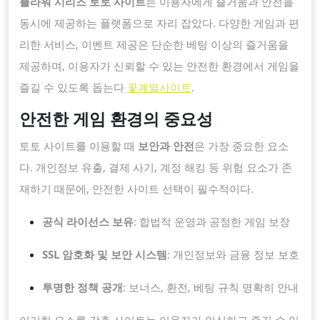
플라워 시리즈 토토 사이트
는 이용자에게 즐거움과 안전을
공
동시에 제공하는 플랫폼으로 자리 잡았다. 다양한 게임과 편
하
리한 서비스, 이벤트 제공은 단순한 베팅 이상의 즐거움을
는
제공하며, 이용자가 신뢰할 수 있는 안전한 환경에서 게임을
플
즐길 수 있도록 돕는다
꽃계열사이트
.
라
안전한 게임 환경의 중요성
워
시
토토 사이트를 이용할 때
보안과 안전
은 가장 중요한 요소
리
다. 개인정보 유출, 결제 사기, 계정 해킹 등 위험 요소가 존
즈
재하기 때문에, 안전한 사이트 선택이 필수적이다.
토
공식 라이선스 보유
: 합법적 운영과 공정한 게임 보장
토
사
SSL 암호화 및 보안 시스템
: 개인정보와 금융 정보 보호
이
투명한 정책 공개
: 보너스, 환전, 베팅 규칙 명확히 안내
트
이러한 요소를 갖춘 사이트는 이용자가 안심하고 즐길 수 있