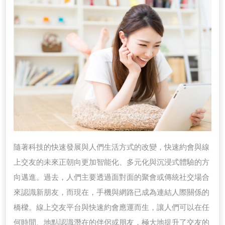
與
線
上
交
友
的
未
來
趨
勢
隨著科技的快速發展與人們生活方式的改變，快速約會與線
上交友的未來正朝向更加智能化、多元化與沉浸式體驗的方
向邁進。過去，人們主要透過面對面的聚會或傳統社交場合
來認識新朋友，而現在，手機與網路已成為連結人際關係的
橋樑。線上交友平台與快速約會應運而生，讓人們可以在任
何時間、地點認識潛在的伴侶或朋友，極大地提升了交友的