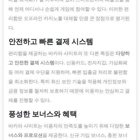
해 언제 어디서나 손쉽게 게임에 참여할 수 있다. 이러한 편
리함은 오프라인 카지노를 대체할 만큼 큰 장점으로 평가된
다.
안전하고 빠른 결제 시스템
편리함을 제공하는 바카라 사이트의 또 다른 특징은
다양하
고 안전한 결제 시스템
이다. 신용카드, 전자지갑, 가상화폐
등 여러 결제 수단을 지원하며, 빠른 입출금 처리로 불편함
을 최소화한다. 특히 최신 보안 기술을 적용해 개인정보와
금융 정보를 철저히 보호하기 때문에 이용자는 안심하고 결
제를 진행할 수 있다.
풍성한 보너스와 혜택
바카라 사이트는 이용자의 만족도를 높이기 위해 다양한
보
너스와 프로모션
을 제공한다. 신규 가입 보너스, 충전 보너