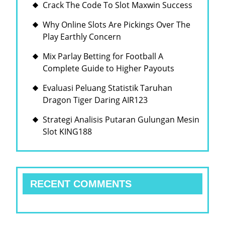
Crack The Code To Slot Maxwin Success
Why Online Slots Are Pickings Over The
Play Earthly Concern
Mix Parlay Betting for Football A
Complete Guide to Higher Payouts
Evaluasi Peluang Statistik Taruhan
Dragon Tiger Daring AIR123
Strategi Analisis Putaran Gulungan Mesin
Slot KING188
RECENT COMMENTS