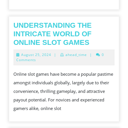
WISSEN
MUSST
UNDERSTANDING THE
INTRICATE WORLD OF
UNDERSTA
ONLINE SLOT GAMES
THE
August
August 25, 2024
|
ahead_time
|
0
INTRICATE
25,
Comments
2024
WORLD
Online slot games have become a popular pastime
OF
amongst individuals globally, largely due to their
ONLINE
convenience, thrilling gameplay, and attractive
SLOT
payout potential. For novices and experienced
GAMES
gamers alike, online slot