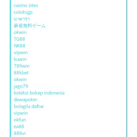
casino sites
coloksgp
บาคาร่า
麻雀無料ゲーム
okwin
TG88
NK88
vipwin
kuwin
789win
88kbet
okwin
jago79
koleksi bokep indonesia
dewapoker
bolagila daftar
vipwin
okfun
ea88
888vi