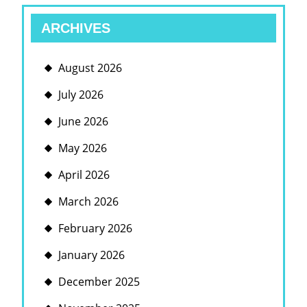
ARCHIVES
August 2026
July 2026
June 2026
May 2026
April 2026
March 2026
February 2026
January 2026
December 2025