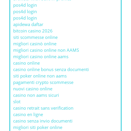
pos4d login
pos4d login
pos4d login
apidewa daftar
bitcoin casino 2026
siti scommesse online
migliori casinò online
migliori casino online non AAMS
migliori casino online aams
casino online
casino online bonus senza documenti
siti poker online non aams
pagamenti crypto scommesse
nuovi casino online
casino non aams sicuri
slot
casino retrait sans verification
casino en ligne
casino senza invio documenti
migliori siti poker online