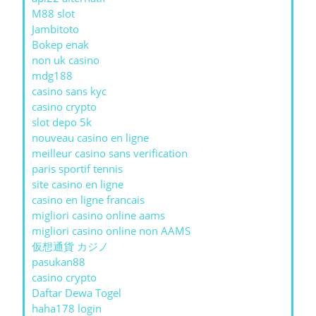
M88 slot
Jambitoto
Bokep enak
non uk casino
mdg188
casino sans kyc
casino crypto
slot depo 5k
nouveau casino en ligne
meilleur casino sans verification
paris sportif tennis
site casino en ligne
casino en ligne francais
migliori casino online aams
migliori casino online non AAMS
仮想通貨 カジノ
pasukan88
casino crypto
Daftar Dewa Togel
haha178 login