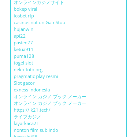
オンラインカジノサイト
bokep viral
iosbet rtp
casinos not on GamStop
hujanwin
api22
pasien77
ketua911
puma128
togel slot
neko-toto.org
pragmatic play resmi
Slot gacor
exness indonesia
オンライン カジノ ブック メーカー
オンライン カジノ ブック メーカー
https://lk21.tech/
ライブカジノ
layarkaca21
nonton film sub indo
Juaraslot88