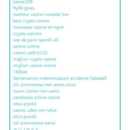
kaisar328
fly88.gives
meilleur casino roulette live
best crypto casino
nouveaux casino en ligne
crypto casinos
site de paris sportif ufc
casino online
casino usdt trc20
migliori crypto casino
migliori casino online
188bet
Reclamación indemnización accidente Sabadell
siti scommesse non aams sicuri
nuovi casino non aams
cambodia online casino
situs pos4d
casino uden om rofus
situs pos4d
siti scommesse aams
カジノサイト