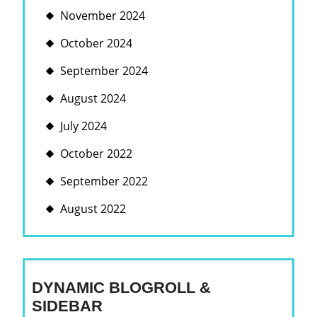
November 2024
October 2024
September 2024
August 2024
July 2024
October 2022
September 2022
August 2022
DYNAMIC BLOGROLL &
SIDEBAR