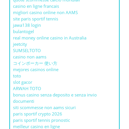
casino en ligne francais
migliori casino online non AAMS
site paris sportif tennis
jawa138 login
bulantogel
real money online casino in Australia
jeetcity
SUMSELTOTO
casino non aams
コインポーカー 使い方
mejores casinos online
toto
slot gacor
ARWAH TOTO
bonus casino senza deposito e senza invio
documenti
siti scommesse non aams sicuri
paris sportif crypto 2026
paris sportif tennis pronostic
meilleur casino en ligne