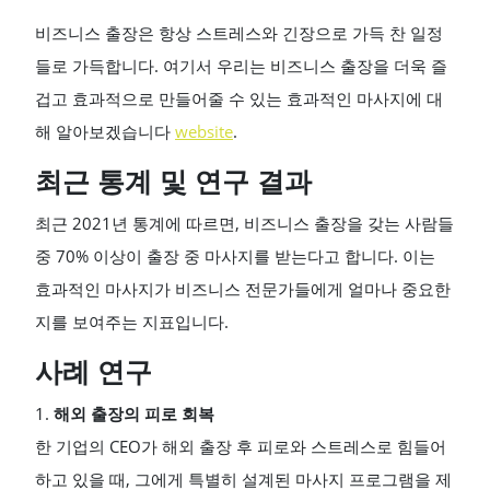
비즈니스 출장은 항상 스트레스와 긴장으로 가득 찬 일정
들로 가득합니다. 여기서 우리는 비즈니스 출장을 더욱 즐
겁고 효과적으로 만들어줄 수 있는 효과적인 마사지에 대
해 알아보겠습니다
website
.
최근 통계 및 연구 결과
최근 2021년 통계에 따르면, 비즈니스 출장을 갖는 사람들
중 70% 이상이 출장 중 마사지를 받는다고 합니다. 이는
효과적인 마사지가 비즈니스 전문가들에게 얼마나 중요한
지를 보여주는 지표입니다.
사례 연구
1.
해외 출장의 피로 회복
한 기업의 CEO가 해외 출장 후 피로와 스트레스로 힘들어
하고 있을 때, 그에게 특별히 설계된 마사지 프로그램을 제