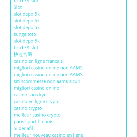
bro178 slot
Slot
slot depo 5k
slot depo 5k
slot depo 5k
sungaitoto
slot depo 5k
bro178 slot
快连官网
casino en ligne francais
migliori casino online non AAMS
migliori casino online non AAMS
siti scommesse non aams sicuri
migliori casinò online
casino sans kyc
casino en ligne crypto
casino crypto
meilleur casino crypto
paris sportif tennis
Sildenafil
meilleur nouveau casino en ligne