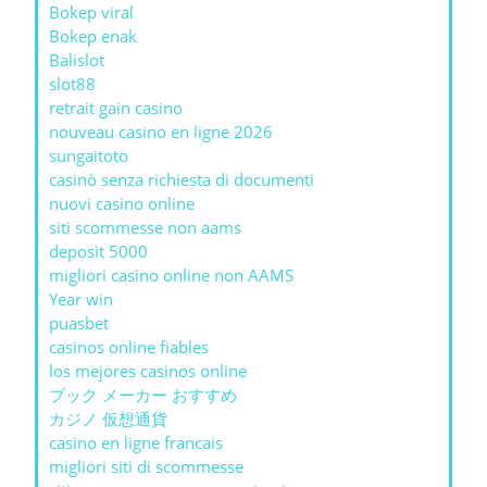
Bokep viral
Bokep enak
Balislot
slot88
retrait gain casino
nouveau casino en ligne 2026
sungaitoto
casinò senza richiesta di documenti
nuovi casino online
siti scommesse non aams
deposit 5000
migliori casino online non AAMS
Year win
puasbet
casinos online fiables
los mejores casinos online
ブック メーカー おすすめ
カジノ 仮想通貨
casino en ligne francais
migliori siti di scommesse