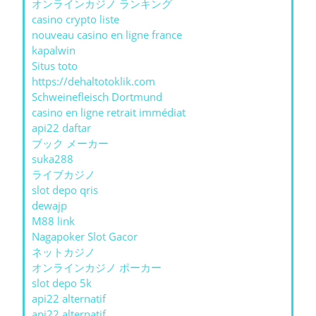
オンラインカジノ ランキング
casino crypto liste
nouveau casino en ligne france
kapalwin
Situs toto
https://dehaltotoklik.com
Schweinefleisch Dortmund
casino en ligne retrait immédiat
api22 daftar
ブック メーカー
suka288
ライブカジノ
slot depo qris
dewajp
M88 link
Nagapoker Slot Gacor
ネットカジノ
オンラインカジノ ポーカー
slot depo 5k
api22 alternatif
api22 alternatif