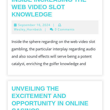
WEB VIDEO SLOT
THE
KNOWLEDGE
PARTICULAR
September
September 16, 2024
|
FUNCTION
16,
Wesley_Hornbeck
|
0 Comments
2024
REGARDING
Inside the sphere regarding on the web video slot
AUDIO
gambling, the particular interplay regarding audio
AND
and also sound effects will serve being a potent
ALSO
catalyst, enriching the golfer knowledge and
SOUND
EFFECTS
INSIDE
INCREASING
UNVEILING THE
THE
EXCITEMENT AND
WEB
OPPORTUNITY IN ONLINE
VIDEO