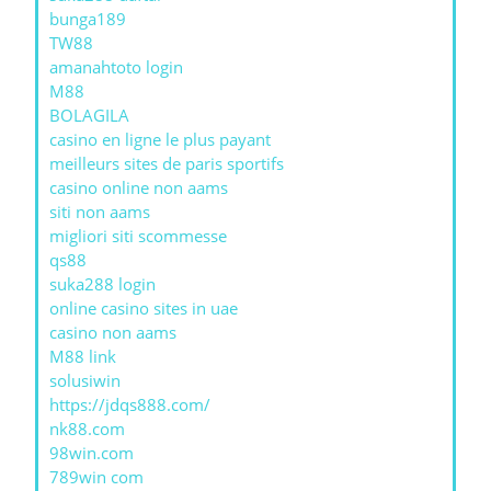
bunga189
TW88
amanahtoto login
M88
BOLAGILA
casino en ligne le plus payant
meilleurs sites de paris sportifs
casino online non aams
siti non aams
migliori siti scommesse
qs88
suka288 login
online casino sites in uae
casino non aams
M88 link
solusiwin
https://jdqs888.com/
nk88.com
98win.com
789win com