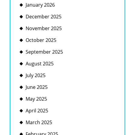
January 2026
December 2025
November 2025
October 2025
September 2025
August 2025
July 2025
June 2025
May 2025
April 2025
March 2025
February 2025