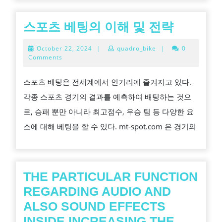
스
스포츠 베팅의 이해 및 전략
포
October
October 22, 2024
|
quadro_bike
|
0
츠
22,
Comments
2024
베
스포츠 베팅은 전세계에서 인기리에 즐겨지고 있다.
팅
각종 스포츠 경기의 결과를 예측하여 배팅하는 것으
의
로, 승패 뿐만 아니라 최고점수, 우승 팀 등 다양한 요
이
소에 대해 베팅을 할 수 있다. mt-spot.com 은 경기의
해
및
전
략
THE PARTICULAR FUNCTION
REGARDING AUDIO AND
ALSO SOUND EFFECTS
INSIDE INCREASING THE