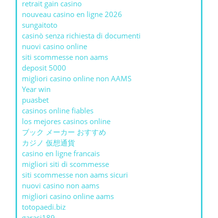
retrait gain casino
nouveau casino en ligne 2026
sungaitoto
casinò senza richiesta di documenti
nuovi casino online
siti scommesse non aams
deposit 5000
migliori casino online non AAMS
Year win
puasbet
casinos online fiables
los mejores casinos online
ブック メーカー おすすめ
カジノ 仮想通貨
casino en ligne francais
migliori siti di scommesse
siti scommesse non aams sicuri
nuovi casino non aams
migliori casino online aams
totopaedi.biz
garasi189