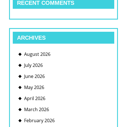
RECENT COMMENTS
ARCHIVES
August 2026
July 2026
June 2026
May 2026
April 2026
March 2026
February 2026