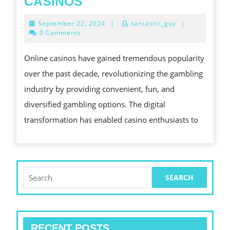
UNVEILING
CASINOS
SLOT
THE
September
September 22, 2024
|
sarcastic_guy
|
KNOWLEDGE
EXCITEMENT
22,
0 Comments
2024
AND
Online casinos have gained tremendous popularity
OPPORTUNITY
over the past decade, revolutionizing the gambling
IN
industry by providing convenient, fun, and
ONLINE
diversified gambling options. The digital
CASINOS
transformation has enabled casino enthusiasts to
Search
for:
RECENT POSTS