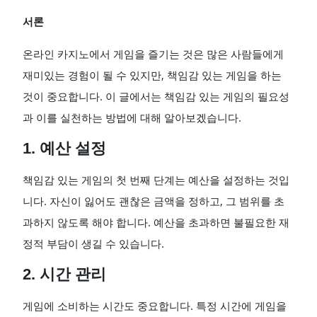
서론
온라인 카지노에서 게임을 즐기는 것은 많은 사람들에게
재미있는 경험이 될 수 있지만, 책임감 있는 게임을 하는
것이 중요합니다. 이 글에서는 책임감 있는 게임의 필요성
과 이를 실천하는 방법에 대해 알아보겠습니다.
1. 예산 설정
책임감 있는 게임의 첫 번째 단계는 예산을 설정하는 것입
니다. 자신이 잃어도 괜찮은 금액을 정하고, 그 범위를 초
과하지 않도록 해야 합니다. 예산을 초과하면 불필요한 재
정적 부담이 생길 수 있습니다.
2. 시간 관리
게임에 소비하는 시간도 중요합니다. 특정 시간에 게임을