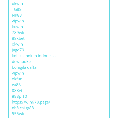
okwin
TG88
NK88
vipwin
kuwin
789win
88kbet
okwin
jago79
koleksi bokep indonesia
dewapoker
bolagila daftar
vipwin
okfun
ea88
888vi
888p 10
https://win678.page/
nhà cái tg88
555win