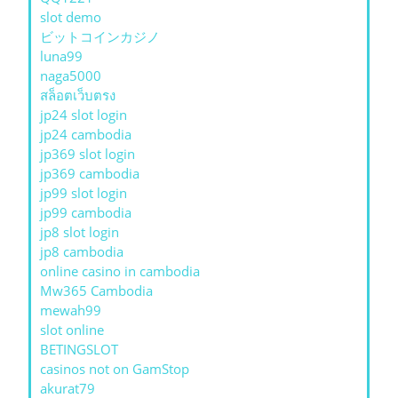
slot demo
ビットコインカジノ
luna99
naga5000
สล็อตเว็บตรง
jp24 slot login
jp24 cambodia
jp369 slot login
jp369 cambodia
jp99 slot login
jp99 cambodia
jp8 slot login
jp8 cambodia
online casino in cambodia
Mw365 Cambodia
mewah99
slot online
BETINGSLOT
casinos not on GamStop
akurat79