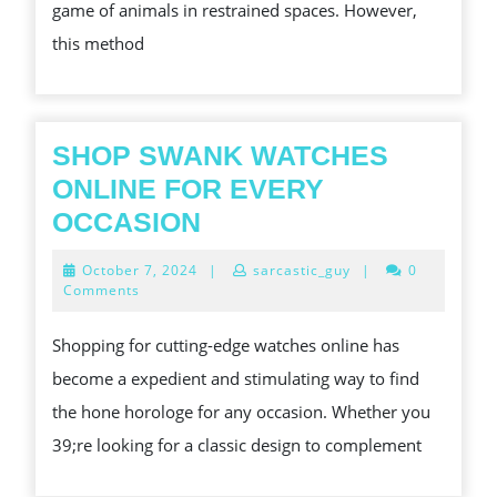
game of animals in restrained spaces. However,
OF
this method
BEAST
TREATMENT
IN
FACTORY
SHOP SWANK WATCHES
FARMS
ONLINE FOR EVERY
SHOP
OCCASION
SWANK
October
October 7, 2024
|
sarcastic_guy
|
0
WATCHES
7,
Comments
2024
ONLINE
Shopping for cutting-edge watches online has
FOR
become a expedient and stimulating way to find
EVERY
the hone horologe for any occasion. Whether you
OCCASION
39;re looking for a classic design to complement