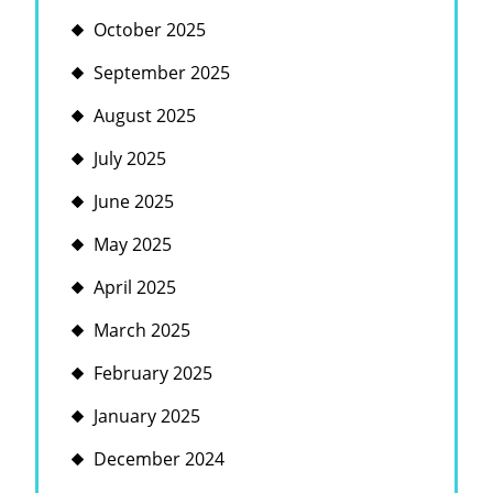
October 2025
September 2025
August 2025
July 2025
June 2025
May 2025
April 2025
March 2025
February 2025
January 2025
December 2024