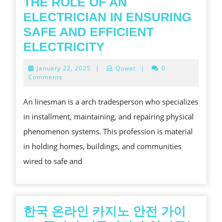
THE ROLE OF AN
ELECTRICIAN IN ENSURING
SAFE AND EFFICIENT
THE
ELECTRICITY
ROLE
January
January 22, 2025
|
Quwat
|
0
OF
22,
Comments
2025
AN
An linesman is a arch tradesperson who specializes
ELECTRICIAN
in installment, maintaining, and repairing physical
IN
phenomenon systems. This profession is material
ENSURING
in holding homes, buildings, and communities
SAFE
wired to safe and
AND
EFFICIENT
ELECTRICITY
한국 온라인 카지노 안전 가이