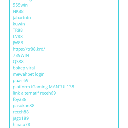
555win
NK88
jabartoto
kuwin
TR88
LV88
JW88
https://tr88.krd/
789WIN
QS88
bokep viral
mewahbet login
puas 69
platform iGaming MANTUL138
link alternatif receh69
foya88
pasukan88
receh88
jago189
hinata78