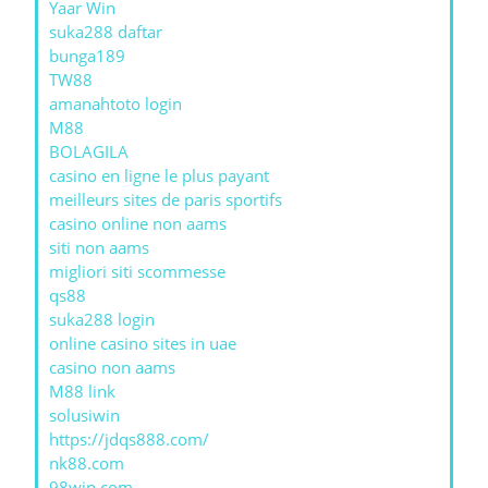
Yaar Win
suka288 daftar
bunga189
TW88
amanahtoto login
M88
BOLAGILA
casino en ligne le plus payant
meilleurs sites de paris sportifs
casino online non aams
siti non aams
migliori siti scommesse
qs88
suka288 login
online casino sites in uae
casino non aams
M88 link
solusiwin
https://jdqs888.com/
nk88.com
98win.com