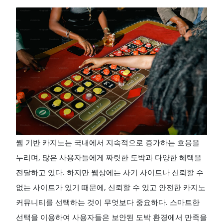
웹 기반 카지노는 국내에서 지속적으로 증가하는 호응을
누리며, 많은 사용자들에게 짜릿한 도박과 다양한 혜택을
전달하고 있다. 하지만 웹상에는 사기 사이트나 신뢰할 수
없는 사이트가 있기 때문에, 신뢰할 수 있고 안전한 카지노
커뮤니티를 선택하는 것이 무엇보다 중요하다. 스마트한
선택을 이용하여 사용자들은 보안된 도박 환경에서 만족을