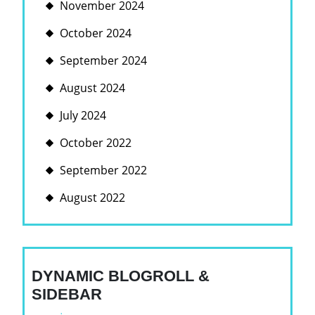
November 2024
October 2024
September 2024
August 2024
July 2024
October 2022
September 2022
August 2022
DYNAMIC BLOGROLL &
SIDEBAR