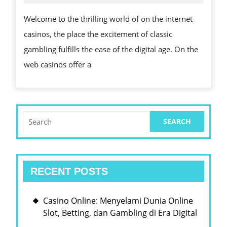
2025
는
NAVIG
Welcome to the thrilling world of on the internet
기
THE
casinos, the place the excitement of classic
준
PLAN
gambling fulfills the ease of the digital age. On the
OF
web casinos offer a
ON
THE
WEB
CASI
Search
for:
RECENT POSTS
Casino Online: Menyelami Dunia Online
Slot, Betting, dan Gambling di Era Digital