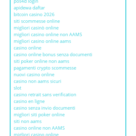
pos4d login
apidewa daftar
bitcoin casino 2026
siti scommesse online
migliori casinò online
migliori casino online non AAMS
migliori casino online aams
casino online
casino online bonus senza documenti
siti poker online non aams
pagamenti crypto scommesse
nuovi casino online
casino non aams sicuri
slot
casino retrait sans verification
casino en ligne
casino senza invio documenti
migliori siti poker online
siti non aams
casino online non AAMS
migliori casino online