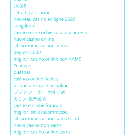
slot88
retrait gain casino
nouveau casino en ligne 2026
sungaitoto
casinò senza richiesta di documenti
nuovi casino online
siti scommesse non aams
deposit 5000
migliori casino online non AAMS
Year win
puasbet
casinos online fiables
los mejores casinos online
ブック メーカー おすすめ
カジノ 仮想通貨
casino en ligne francais
migliori siti di scommesse
siti scommesse non aams sicuri
nuovi casino non aams
migliori casino online aams