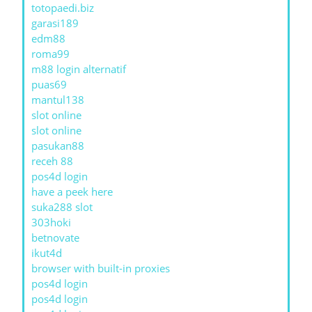
totopaedi.biz
garasi189
edm88
roma99
m88 login alternatif
puas69
mantul138
slot online
slot online
pasukan88
receh 88
pos4d login
have a peek here
suka288 slot
303hoki
betnovate
ikut4d
browser with built-in proxies
pos4d login
pos4d login