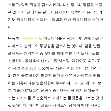
누리고, 먹튀 위험을 감소시키며, 최신 정보와 장점을 누릴
수 있다. 이 글에서는 한국 이용자들이 똑똑하게 온라인 카
지노 커뮤니티를 선택하는 방법과 추천 커뮤니티를 소개한
다.
똑똑한
온라인카지노
커뮤니티를 선택하는 첫 번째 과정은
사이트의 신뢰도와 투명성을 검토하는 것이다. 믿을 만한
플랫폼은 엄격한 검증 절차를 통해 추천 카지노사이트를
선별하며, 공식 라이선스, 보안 시스템, 페이아웃 속도, 고
객 지원 품질 등을 신중히 분석한다. 예를 들어, 몰타 MGA
와 같은 글로벌하게 인증된 허가를 소유한 사이트를 권장
하는 커뮤니티는 믿음직함이 우수하다. 그리고, 데이터 보
호 기술과 KYC(고객 신원 인증), 자금세탁 방지 정책을 지
키는 카지노를 우선순위로 소개하는 플랫폼을 고르는 것이
필수적이다. 이러한 정보는 사이트의 공식 페이지나 FAQ