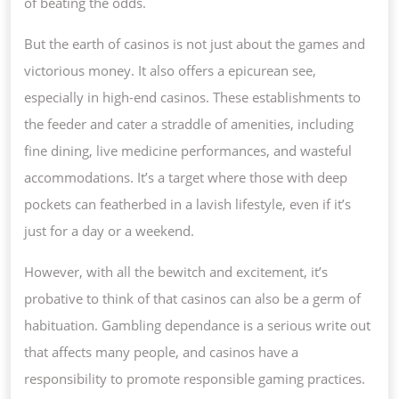
of beating the odds.
But the earth of casinos is not just about the games and
victorious money. It also offers a epicurean see,
especially in high-end casinos. These establishments to
the feeder and cater a straddle of amenities, including
fine dining, live medicine performances, and wasteful
accommodations. It’s a target where those with deep
pockets can featherbed in a lavish lifestyle, even if it’s
just for a day or a weekend.
However, with all the bewitch and excitement, it’s
probative to think of that casinos can also be a germ of
habituation. Gambling dependance is a serious write out
that affects many people, and casinos have a
responsibility to promote responsible gaming practices.