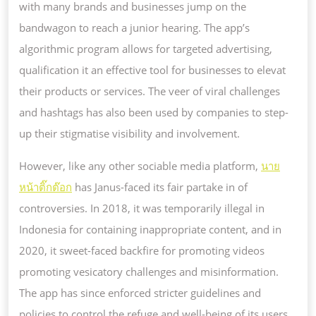
with many brands and businesses jump on the
bandwagon to reach a junior hearing. The app’s
algorithmic program allows for targeted advertising,
qualification it an effective tool for businesses to elevat
their products or services. The veer of viral challenges
and hashtags has also been used by companies to step-
up their stigmatise visibility and involvement.
However, like any other sociable media platform,
นาย
หน้าติ๊กต๊อก
has Janus-faced its fair partake in of
controversies. In 2018, it was temporarily illegal in
Indonesia for containing inappropriate content, and in
2020, it sweet-faced backfire for promoting videos
promoting vesicatory challenges and misinformation.
The app has since enforced stricter guidelines and
policies to control the refuge and well-being of its users.