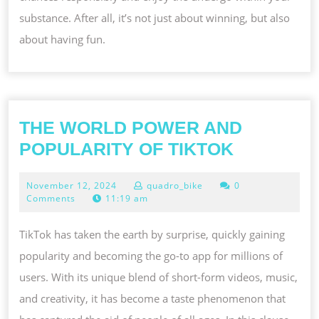
substance. After all, it’s not just about winning, but also
about having fun.
THE WORLD POWER AND
THE
POPULARITY OF TIKTOK
WORLD
November
November 12, 2024
quadro_bike
0
POWER
12,
Comments
11:19 am
AND
2024
POPULAR
TikTok has taken the earth by surprise, quickly gaining
OF
popularity and becoming the go-to app for millions of
TIKTOK
users. With its unique blend of short-form videos, music,
and creativity, it has become a taste phenomenon that