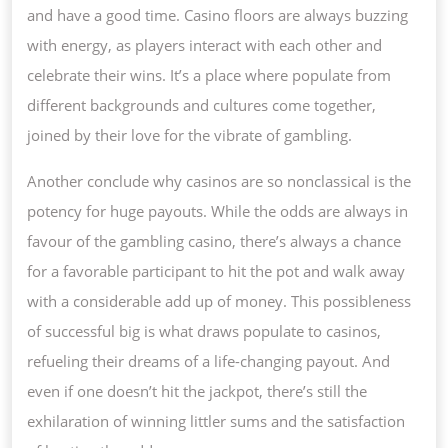
and have a good time. Casino floors are always buzzing
with energy, as players interact with each other and
celebrate their wins. It’s a place where populate from
different backgrounds and cultures come together,
joined by their love for the vibrate of gambling.
Another conclude why casinos are so nonclassical is the
potency for huge payouts. While the odds are always in
favour of the gambling casino, there’s always a chance
for a favorable participant to hit the pot and walk away
with a considerable add up of money. This possibleness
of successful big is what draws populate to casinos,
refueling their dreams of a life-changing payout. And
even if one doesn’t hit the jackpot, there’s still the
exhilaration of winning littler sums and the satisfaction