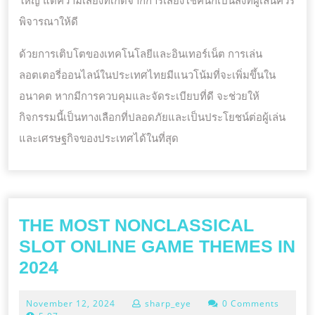
พิจารณาให้ดี
ด้วยการเติบโตของเทคโนโลยีและอินเทอร์เน็ต การเล่น
ลอตเตอรี่ออนไลน์ในประเทศไทยมีแนวโน้มที่จะเพิ่มขึ้นใน
อนาคต หากมีการควบคุมและจัดระเบียบที่ดี จะช่วยให้
กิจกรรมนี้เป็นทางเลือกที่ปลอดภัยและเป็นประโยชน์ต่อผู้เล่น
และเศรษฐกิจของประเทศได้ในที่สุด
THE MOST NONCLASSICAL
SLOT ONLINE GAME THEMES IN
THE
2024
MOST
November
November 12, 2024
sharp_eye
0 Comments
NONCLASSICAL