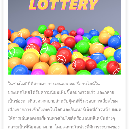
แน
โน้
ที่
กำล
เติ
แล
ผล
ระ
ทบ
ในช่วงไม่กี่ปีที่ผ่านมา การเล่นลอตเตอรี่ออนไลน์ใน
ต่อ
ประเทศไทยได้รับความนิยมเพิ่มขึ้นอย่างรวดเร็ว และกลาย
สัง
เป็นช่องทางที่สะดวกสบายสำหรับผู้คนที่ชื่นชอบการเสี่ยงโชค
แล
เนื่องจากการเข้าถึงเทคโนโลยีและอินเทอร์เน็ตที่ก้าวหน้า ส่งผล
เศร
ให้การเล่นลอตเตอรี่ผ่านทางเว็บไซต์หรือแอปพลิเคชันต่างๆ
กลายเป็นที่นิยมอย่างมาก โดยเฉพาะในช่วงที่มีการระบาดของ