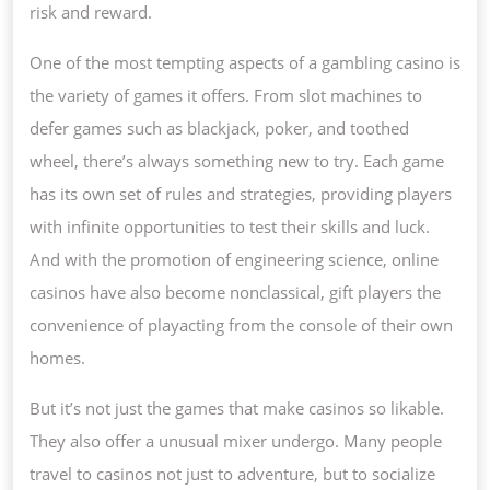
risk and reward.
One of the most tempting aspects of a gambling casino is
the variety of games it offers. From slot machines to
defer games such as blackjack, poker, and toothed
wheel, there’s always something new to try. Each game
has its own set of rules and strategies, providing players
with infinite opportunities to test their skills and luck.
And with the promotion of engineering science, online
casinos have also become nonclassical, gift players the
convenience of playacting from the console of their own
homes.
But it’s not just the games that make casinos so likable.
They also offer a unusual mixer undergo. Many people
travel to casinos not just to adventure, but to socialize