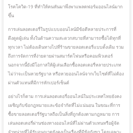
โรคโควิด-19 ที่ทำให้คนหันมาพึ่งพาแพลตฟอร์มออนไลน์มาก
ขึ้น
การเล่นลอตเตอรี่ในรูปแบบออนไลน์มีข้อดีหลายประการที่
ดึงดูดผู้เล่น ทั้งในด้านความสะดวกสบายที่สามารถซื้อได้ทุกที่
ทุกเวลา ไม่ต้องเดินทางไปที่ร้านขายลอตเตอรี่แบบดั้งเดิม รวม
ถึงการจัดการที่ง่ายดายผ่านสมาร์ตโฟนหรือคอมพิวเตอร์
นอกจากนี้ยังมีโอกาสให้ผู้เล่นเลือกซื้อลอตเตอรี่หลายประเภท
ไม่ว่าจะเป็นหวยรัฐบาล หรือหวยออนไลน์จากเว็บไซต์ที่ไม่ต้อง
ผ่านตัวแทนที่มีการหักเปอร์เซ็นต์
อย่างไรก็ตาม การเล่นลอตเตอรี่ออนไลน์ในประเทศไทยยังคง
เผชิญกับข้อกฎหมายและข้อจำกัดที่ไม่แน่นอน ในขณะที่การ
ซื้อขายลอตเตอรี่รัฐบาลถือเป็นสิ่งที่ถูกต้องตามกฎหมาย การ
เล่นลอตเตอรี่ผ่านช่องทางออนไลน์ที่ไม่ผ่านตัวแทนหรือผู้จัด
จำหน่ายที่ได้รับอนุญาตยังคงเป็นเรื่องที่มีข้อกังขา โดยเฉพาะ