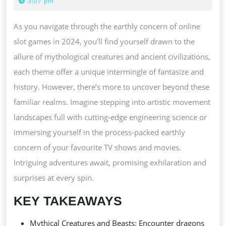
12,
5:07 pm
SLOT
2024
ONLINE
As you navigate through the earthly concern of online
GAME
slot games in 2024, you’ll find yourself drawn to the
THEMES
allure of mythological creatures and ancient civilizations,
IN
each theme offer a unique intermingle of fantasize and
2024
history. However, there’s more to uncover beyond these
familiar realms. Imagine stepping into artistic movement
landscapes full with cutting-edge engineering science or
immersing yourself in the process-packed earthly
concern of your favourite TV shows and movies.
Intriguing adventures await, promising exhilaration and
surprises at every spin.
KEY TAKEAWAYS
Mythical Creatures and Beasts: Encounter dragons