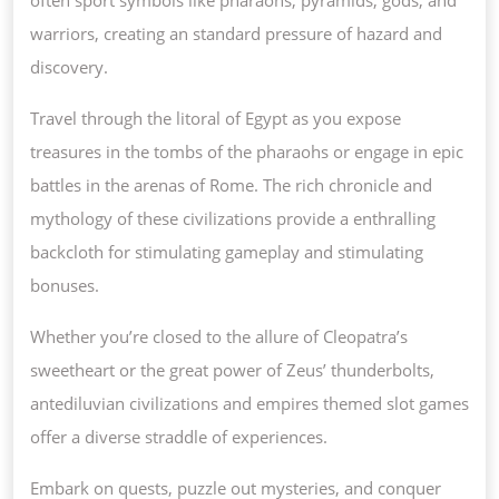
warriors, creating an standard pressure of hazard and
discovery.
Travel through the litoral of Egypt as you expose
treasures in the tombs of the pharaohs or engage in epic
battles in the arenas of Rome. The rich chronicle and
mythology of these civilizations provide a enthralling
backcloth for stimulating gameplay and stimulating
bonuses.
Whether you’re closed to the allure of Cleopatra’s
sweetheart or the great power of Zeus’ thunderbolts,
antediluvian civilizations and empires themed slot games
offer a diverse straddle of experiences.
Embark on quests, puzzle out mysteries, and conquer