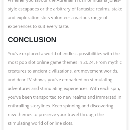
style escapades or the arbitrary of fantasize realms, stake
and exploration slots volunteer a various range of
experiences to suit every taste.
CONCLUSION
You’ve explored a world of endless possibilities with the
most pop slot online game themes in 2024. From mythic
creatures to ancient civilizations, art movement worlds,
and dear TV shows, you’ve embarked on stimulating
adventures and stimulating experiences. With each spin,
you’ve been transported to new realms and immersed in
enthralling storylines. Keep spinning and discovering
new themes to preserve your travel through the
stimulating world of online slots.