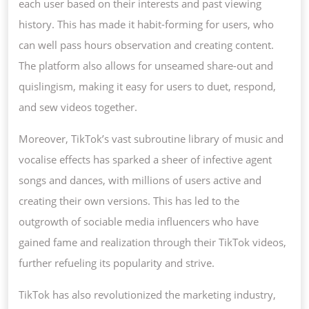
each user based on their interests and past viewing
history. This has made it habit-forming for users, who
can well pass hours observation and creating content.
The platform also allows for unseamed share-out and
quislingism, making it easy for users to duet, respond,
and sew videos together.
Moreover, TikTok’s vast subroutine library of music and
vocalise effects has sparked a sheer of infective agent
songs and dances, with millions of users active and
creating their own versions. This has led to the
outgrowth of sociable media influencers who have
gained fame and realization through their TikTok videos,
further refueling its popularity and strive.
TikTok has also revolutionized the marketing industry,