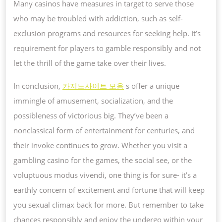
Many casinos have measures in target to serve those
who may be troubled with addiction, such as self-
exclusion programs and resources for seeking help. It’s
requirement for players to gamble responsibly and not
let the thrill of the game take over their lives.
In conclusion,
카지노사이트 모음
s offer a unique
immingle of amusement, socialization, and the
possibleness of victorious big. They’ve been a
nonclassical form of entertainment for centuries, and
their invoke continues to grow. Whether you visit a
gambling casino for the games, the social see, or the
voluptuous modus vivendi, one thing is for sure- it’s a
earthly concern of excitement and fortune that will keep
you sexual climax back for more. But remember to take
chances responsibly and enjoy the undergo within your