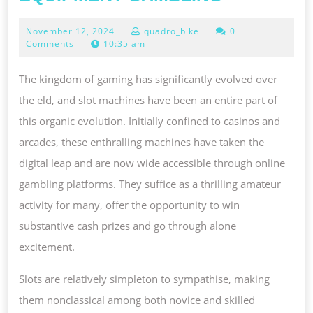
THE
November
November 12, 2024
quadro_bike
0
ENJOYAB
12,
Comments
10:35 am
WORLD
2024
OF
The kingdom of gaming has significantly evolved over
VIDEO
the eld, and slot machines have been an entire part of
SLOT
this organic evolution. Initially confined to casinos and
EQUIPME
arcades, these enthralling machines have taken the
GAMBLIN
digital leap and are now wide accessible through online
gambling platforms. They suffice as a thrilling amateur
activity for many, offer the opportunity to win
substantive cash prizes and go through alone
excitement.
Slots are relatively simpleton to sympathise, making
them nonclassical among both novice and skilled