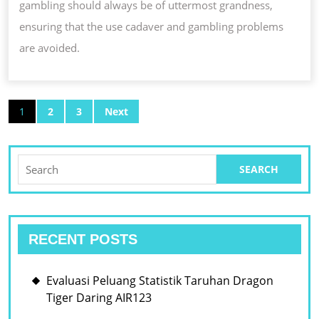
gambling should always be of uttermost grandness,
ensuring that the use cadaver and gambling problems
are avoided.
POSTS
1
2
3
Next
PAGINATION
Search
for:
RECENT POSTS
Evaluasi Peluang Statistik Taruhan Dragon
Tiger Daring AIR123