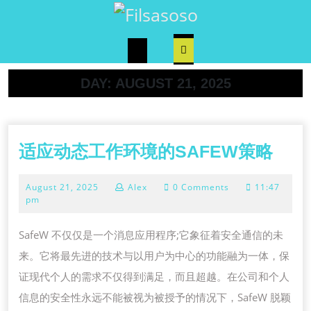
Skip
to
content
Open
DAY:
AUGUST 21, 2025
Button
适
适应动态工作环境的SAFEW策略
应
August
August 21, 2025
Alex
0 Comments
11:47
动
21,
pm
态
2025
工
SafeW 不仅仅是一个消息应用程序;它象征着安全通信的未
作
来。它将最先进的技术与以用户为中心的功能融为一体，保
环
证现代个人的需求不仅得到满足，而且超越。在公司和个人
境
信息的安全性永远不能被视为被授予的情况下，SafeW 脱颖