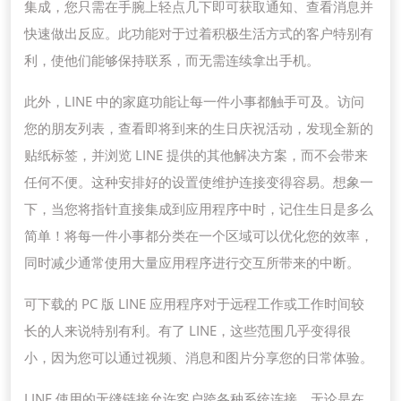
载
集成，您只需在手腕上轻点几下即可获取通知、查看消息并
后
快速做出反应。此功能对于过着积极生活方式的客户特别有
如
利，使他们能够保持联系，而无需连续拿出手机。
何
此外，LINE 中的家庭功能让每一件小事都触手可及。访问
提
您的朋友列表，查看即将到来的生日庆祝活动，发现全新的
高
贴纸标签，并浏览 LINE 提供的其他解决方案，而不会带来
沟
任何不便。这种安排好的设置使维护连接变得容易。想象一
通
下，当您将指针直接集成到应用程序中时，记住生日是多么
效
简单！将每一件小事都分类在一个区域可以优化您的效率，
率
同时减少通常使用大量应用程序进行交互所带来的中断。
可下载的 PC 版 LINE 应用程序对于远程工作或工作时间较
长的人来说特别有利。有了 LINE，这些范围几乎变得很
小，因为您可以通过视频、消息和图片分享您的日常体验。
LINE 使用的无缝链接允许客户跨各种系统连接，无论是在