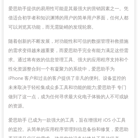
思
爱思助手提供的易用性可能是其最强大的营销因素之一。凭
助
借适合初学者和知识渊博的用户的简单用户界面，任何人都
手
可以浏览其功能，而无需陡峭的发现轮廓。
是
随着创新的不断发展，对功能性和可信的数据管理补救措施
安
的需求变得越来越重要，而爱思助手完全有能力满足这些需
卓
求。通过将有效的信息管理工具、强大的应用程序支持和个
用
性化资源整合到一个有凝聚力的系统中，爱思助手为
户
iPhone 客户和过去的客户提供了非凡的便利。设备监控的
的
未来取决于轻松集成众多工具和功能的能力;爱思助手 专门
好
做到了这一点，成为任何寻求最大化电子体验的人不可或缺
选
的资源。
择
爱思助手 已成为一款强大的工具，旨在增强对 iOS 小工具
的监控。从简单的应用程序管理到信息备份和修复，爱思助