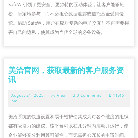
SafeW 引领了更安全、更独特的互动体验，让客户能够轻
松、坚定地参与，而不必担心数据泄露或信托基金受到侵
犯。借助 SafeW，用户在应对复杂的电子交互时不再需要损
害自己的隐私，使其成为当代全球的必备设备。
美洽官网，获取最新的客户服务资
美
讯
洽
August
August 21, 2025
Alex
0 Comments
11:46
官
21,
pm
网，
2025
获
美洽系统的快速设置和易于维护使其成为对各个维度的组织
取
都有吸引力的建议。该平台可以在几分钟内启动并运行，使
最
企业能够充分利用其可能性，而无需担心冗长的申请时间。