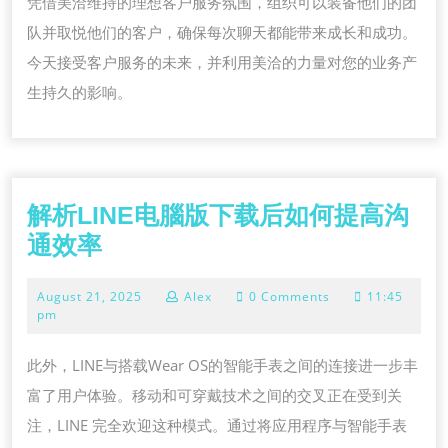
凭借美洽维持的理想客户服务氛围，组织可以装备他们的团
队并取悦他们的客户，确保每次聊天都能带来成长和成功。
今天接受客户服务的未来，并利用美洽的力量对您的业务产
生持久的影响。
解析LINE电腦版下载后如何提高沟
解
通效率
析
August
August 21, 2025
Alex
0 Comments
11:45
LINE
21,
pm
电
2025
腦
此外，LINE与搭载Wear OS的智能手表之间的连接进一步丰
版
富了用户体验。移动和可穿戴技术之间的交叉正在受到关
下
注，LINE 完全欢迎这种模式。通过将应用程序与智能手表