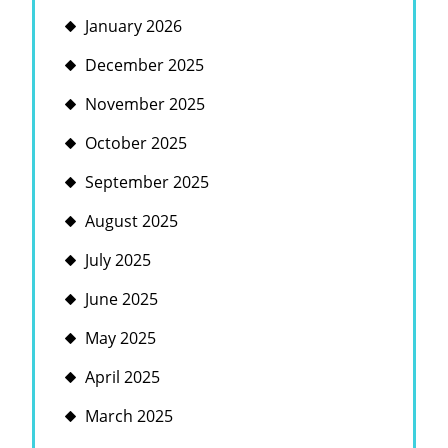
January 2026
December 2025
November 2025
October 2025
September 2025
August 2025
July 2025
June 2025
May 2025
April 2025
March 2025