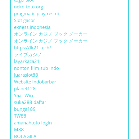
neko-toto.org
pragmatic play resmi
Slot gacor
exness indonesia
オンライン カジノ ブック メーカー
オンライン カジノ ブック メーカー
https://lk21.tech/
ライブカジノ
layarkaca21
nonton film sub indo
Juaraslot88
Website Indobarbar
planet128
Yaar Win
suka288 daftar
bunga189
TW88
amanahtoto login
M88
BOLAGILA