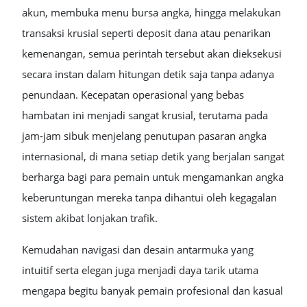
akun, membuka menu bursa angka, hingga melakukan
transaksi krusial seperti deposit dana atau penarikan
kemenangan, semua perintah tersebut akan dieksekusi
secara instan dalam hitungan detik saja tanpa adanya
penundaan. Kecepatan operasional yang bebas
hambatan ini menjadi sangat krusial, terutama pada
jam-jam sibuk menjelang penutupan pasaran angka
internasional, di mana setiap detik yang berjalan sangat
berharga bagi para pemain untuk mengamankan angka
keberuntungan mereka tanpa dihantui oleh kegagalan
sistem akibat lonjakan trafik.
Kemudahan navigasi dan desain antarmuka yang
intuitif serta elegan juga menjadi daya tarik utama
mengapa begitu banyak pemain profesional dan kasual