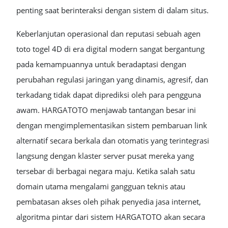
penting saat berinteraksi dengan sistem di dalam situs.
Keberlanjutan operasional dan reputasi sebuah agen
toto togel 4D di era digital modern sangat bergantung
pada kemampuannya untuk beradaptasi dengan
perubahan regulasi jaringan yang dinamis, agresif, dan
terkadang tidak dapat diprediksi oleh para pengguna
awam. HARGATOTO menjawab tantangan besar ini
dengan mengimplementasikan sistem pembaruan link
alternatif secara berkala dan otomatis yang terintegrasi
langsung dengan klaster server pusat mereka yang
tersebar di berbagai negara maju. Ketika salah satu
domain utama mengalami gangguan teknis atau
pembatasan akses oleh pihak penyedia jasa internet,
algoritma pintar dari sistem HARGATOTO akan secara