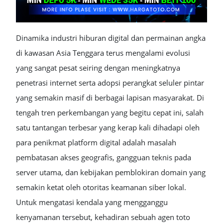
Dinamika industri hiburan digital dan permainan angka
di kawasan Asia Tenggara terus mengalami evolusi
yang sangat pesat seiring dengan meningkatnya
penetrasi internet serta adopsi perangkat seluler pintar
yang semakin masif di berbagai lapisan masyarakat. Di
tengah tren perkembangan yang begitu cepat ini, salah
satu tantangan terbesar yang kerap kali dihadapi oleh
para penikmat platform digital adalah masalah
pembatasan akses geografis, gangguan teknis pada
server utama, dan kebijakan pemblokiran domain yang
semakin ketat oleh otoritas keamanan siber lokal.
Untuk mengatasi kendala yang mengganggu
kenyamanan tersebut, kehadiran sebuah agen toto