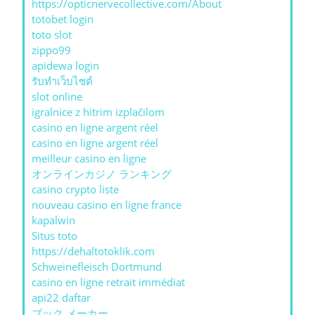
https://opticnervecollective.com/About
totobet login
toto slot
zippo99
apidewa login
รับทําเว็บไซต์
slot online
igralnice z hitrim izplačilom
casino en ligne argent réel
casino en ligne argent réel
meilleur casino en ligne
オンラインカジノ ランキング
casino crypto liste
nouveau casino en ligne france
kapalwin
Situs toto
https://dehaltotoklik.com
Schweinefleisch Dortmund
casino en ligne retrait immédiat
api22 daftar
ブック メーカー