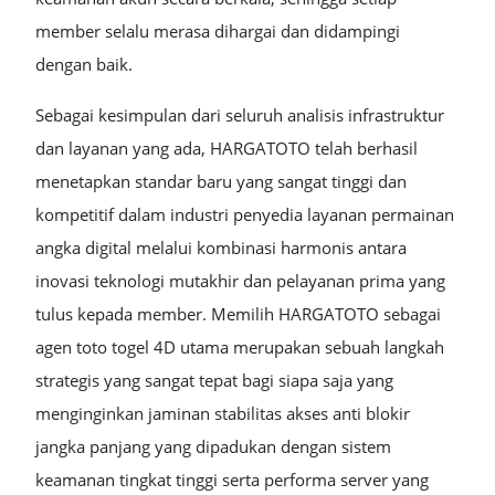
member selalu merasa dihargai dan didampingi
dengan baik.
Sebagai kesimpulan dari seluruh analisis infrastruktur
dan layanan yang ada, HARGATOTO telah berhasil
menetapkan standar baru yang sangat tinggi dan
kompetitif dalam industri penyedia layanan permainan
angka digital melalui kombinasi harmonis antara
inovasi teknologi mutakhir dan pelayanan prima yang
tulus kepada member. Memilih HARGATOTO sebagai
agen toto togel 4D utama merupakan sebuah langkah
strategis yang sangat tepat bagi siapa saja yang
menginginkan jaminan stabilitas akses anti blokir
jangka panjang yang dipadukan dengan sistem
keamanan tingkat tinggi serta performa server yang