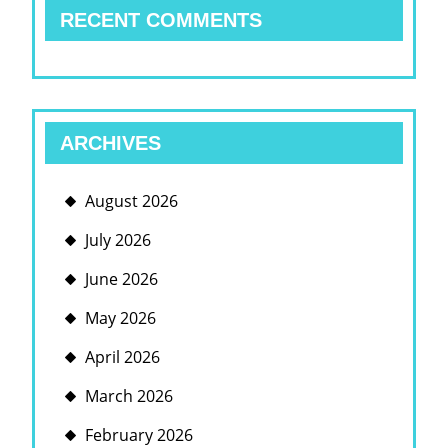
RECENT COMMENTS
ARCHIVES
August 2026
July 2026
June 2026
May 2026
April 2026
March 2026
February 2026