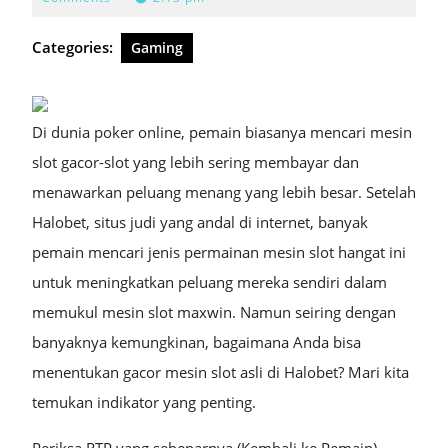
2025
Categories:
Gaming
Di dunia poker online, pemain biasanya mencari mesin
slot gacor-slot yang lebih sering membayar dan
menawarkan peluang menang yang lebih besar. Setelah
Halobet, situs judi yang andal di internet, banyak
pemain mencari jenis permainan mesin slot hangat ini
untuk meningkatkan peluang mereka sendiri dalam
memukul mesin slot maxwin. Namun seiring dengan
banyaknya kemungkinan, bagaimana Anda bisa
menentukan gacor mesin slot asli di Halobet? Mari kita
temukan indikator yang penting.