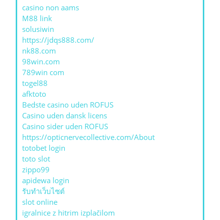
casino non aams
M88 link
solusiwin
https://jdqs888.com/
nk88.com
98win.com
789win com
togel88
afktoto
Bedste casino uden ROFUS
Casino uden dansk licens
Casino sider uden ROFUS
https://opticnervecollective.com/About
totobet login
toto slot
zippo99
apidewa login
รับทําเว็บไซต์
slot online
igralnice z hitrim izplačilom