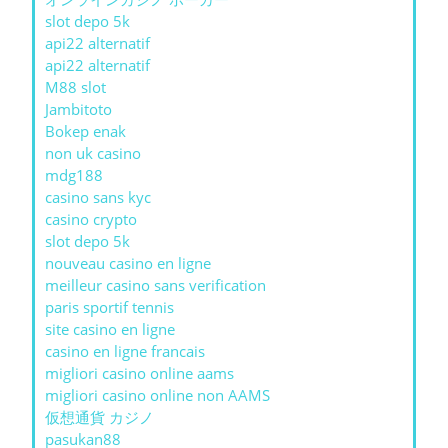
slot depo 5k
api22 alternatif
api22 alternatif
M88 slot
Jambitoto
Bokep enak
non uk casino
mdg188
casino sans kyc
casino crypto
slot depo 5k
nouveau casino en ligne
meilleur casino sans verification
paris sportif tennis
site casino en ligne
casino en ligne francais
migliori casino online aams
migliori casino online non AAMS
仮想通貨 カジノ
pasukan88