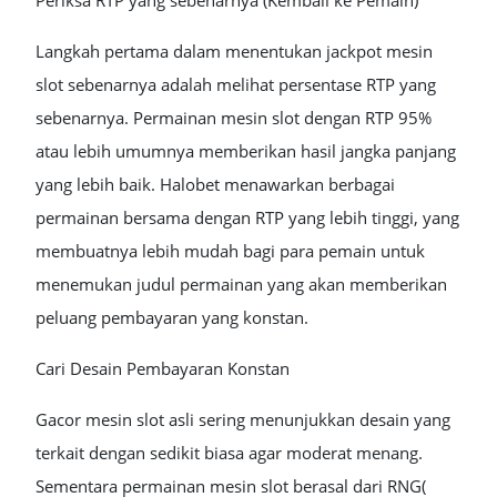
Periksa RTP yang sebenarnya (Kembali ke Pemain)
Langkah pertama dalam menentukan jackpot mesin
slot sebenarnya adalah melihat persentase RTP yang
sebenarnya. Permainan mesin slot dengan RTP 95%
atau lebih umumnya memberikan hasil jangka panjang
yang lebih baik. Halobet menawarkan berbagai
permainan bersama dengan RTP yang lebih tinggi, yang
membuatnya lebih mudah bagi para pemain untuk
menemukan judul permainan yang akan memberikan
peluang pembayaran yang konstan.
Cari Desain Pembayaran Konstan
Gacor mesin slot asli sering menunjukkan desain yang
terkait dengan sedikit biasa agar moderat menang.
Sementara permainan mesin slot berasal dari RNG(