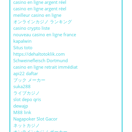
casino en ligne argent réel
casino en ligne argent réel
meilleur casino en ligne
オンラインカジノ ランキング
casino crypto liste
nouveau casino en ligne france
kapalwin
Situs toto
https://dehaltotoklik.com
Schweinefleisch Dortmund
casino en ligne retrait immédiat
api22 daftar
ブック メーカー
suka288
ライブカジノ
slot depo qris
dewajp
M88 link
Nagapoker Slot Gacor
ネットカジノ
オンラインカジノ ポーカー