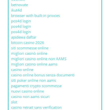
betnovate
ikut4d
browser with built-in proxies
pos4d login
pos4d login
pos4d login
apidewa daftar
bitcoin casino 2026
siti scommesse online
migliori casinò online
migliori casino online non AAMS
migliori casino online aams
casino online
casino online bonus senza documenti
siti poker online non aams
pagamenti crypto scommesse
nuovi casino online
casino non aams sicuri
slot
casino retrait sans verification