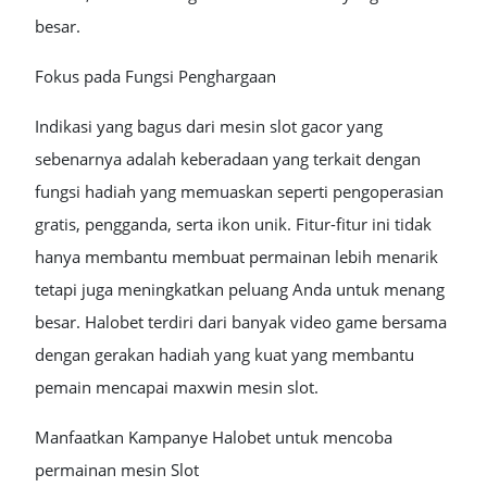
besar.
Fokus pada Fungsi Penghargaan
Indikasi yang bagus dari mesin slot gacor yang
sebenarnya adalah keberadaan yang terkait dengan
fungsi hadiah yang memuaskan seperti pengoperasian
gratis, pengganda, serta ikon unik. Fitur-fitur ini tidak
hanya membantu membuat permainan lebih menarik
tetapi juga meningkatkan peluang Anda untuk menang
besar. Halobet terdiri dari banyak video game bersama
dengan gerakan hadiah yang kuat yang membantu
pemain mencapai maxwin mesin slot.
Manfaatkan Kampanye Halobet untuk mencoba
permainan mesin Slot