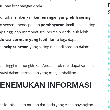
luruhan kesenangan Anda.
ng untuk memberikan
kemenangan yang lebih sering
,
s
an sensasi mendapatkan
pembayaran kecil
lebih sering.
h
h
ap tinggi dan membuat sesi bermain Anda jauh lebih
h
durasi bermain yang lebih lama
juga dapat
e
an
jackpot besar
, yang sering menjadi sorotan dalam
k
h
h
h
ran tinggi memungkinkan Anda untuk mendapatkan nilai
h
estasi dalam permainan yang mengembalikan
a
t
ENEMUKAN INFORMASI
t
c
c
บ
 slot bisa lebih mudah daripada yang Anda bayangkan.