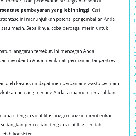
t memerlukan pendekatan strategis dan sedikit
j
rsentase pembayaran yang lebih tinggi
. Cari
k
rsentase ini menunjukkan potensi pengembalian Anda
T
L
 satu mesin. Sebaliknya, coba berbagai mesin untuk
J
h
atuhi anggaran tersebut. Ini mencegah Anda
 dan membantu Anda menikmati permainan tanpa stres
b
m
p
p
an oleh kasino; ini dapat memperpanjang waktu bermain
l
ngkatkan peluang menang Anda tanpa mempertaruhkan
f
p
r
j
mainan dengan volatilitas tinggi mungkin memberikan
h
, sedangkan permainan dengan volatilitas rendah
lebih konsisten.