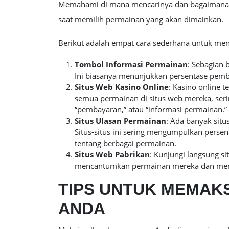
Memahami di mana mencarinya dan bagaimana 
saat memilih permainan yang akan dimainkan.
Berikut adalah empat cara sederhana untuk me
Tombol Informasi Permainan
: Sebagian 
Ini biasanya menunjukkan persentase pemb
Situs Web Kasino Online
: Kasino online
semua permainan di situs web mereka, sering
“pembayaran,” atau “informasi permainan.”
Situs Ulasan Permainan
: Ada banyak situ
Situs-situs ini sering mengumpulkan pers
tentang berbagai permainan.
Situs Web Pabrikan
: Kunjungi langsung s
mencantumkan permainan mereka dan menyer
TIPS UNTUK MEMA
ANDA