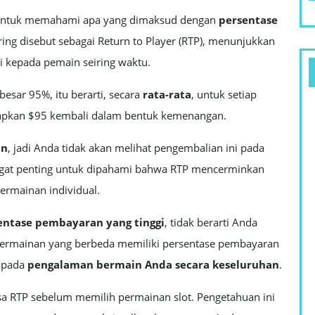
g untuk memahami apa yang dimaksud dengan
persentase
ing disebut sebagai Return to Player (RTP), menunjukkan
i kepada pemain seiring waktu.
besar 95%, itu berarti, secara
rata-rata
, untuk setiap
apkan $95 kembali dalam bentuk kemenangan.
an
, jadi Anda tidak akan melihat pengembalian ini pada
Sangat penting untuk dipahami bahwa RTP mencerminkan
ermainan individual.
entase pembayaran yang tinggi
, tidak berarti Anda
, permainan yang berbeda memiliki persentase pembayaran
n pada
pengalaman bermain Anda secara keseluruhan
.
a RTP sebelum memilih permainan slot. Pengetahuan ini