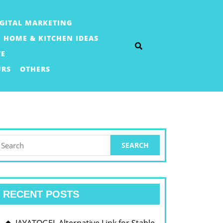
IGITAL MARKETING
HOME & KITCHEN IDEAS
TE
URS
OTHERS
earch
or:
RECENT POSTS