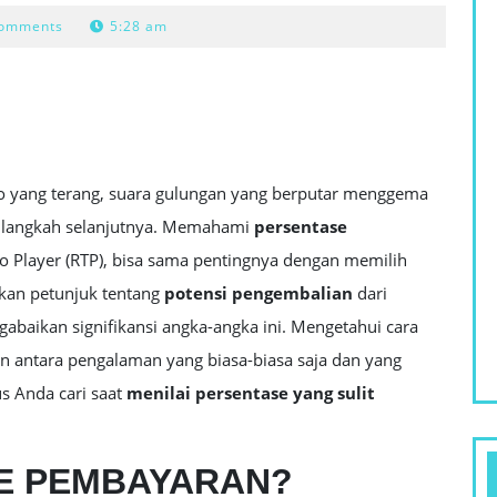
Comments
5:28 am
o yang terang, suara gulungan yang berputar menggema
n langkah selanjutnya. Memahami
persentase
 to Player (RTP), bisa sama pentingnya dengan memilih
ikan petunjuk tentang
potensi pengembalian
dari
aikan signifikansi angka-angka ini. Mengetahui cara
n antara pengalaman yang biasa-biasa saja dan yang
s Anda cari saat
menilai persentase yang sulit
SE PEMBAYARAN?