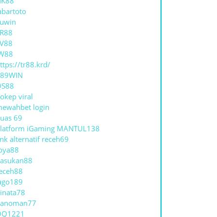
NK88
abartoto
uwin
R88
V88
W88
ttps://tr88.krd/
789WIN
QS88
okep viral
ewahbet login
uas 69
latform iGaming MANTUL138
ink alternatif receh69
oya88
asukan88
eceh88
ago189
inata78
hanoman77
QQ1221