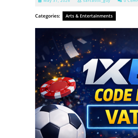
May
May 31, 2026
sarcastic_guy
0 Com
31,
2026
Categories:
Arts & Entertainments