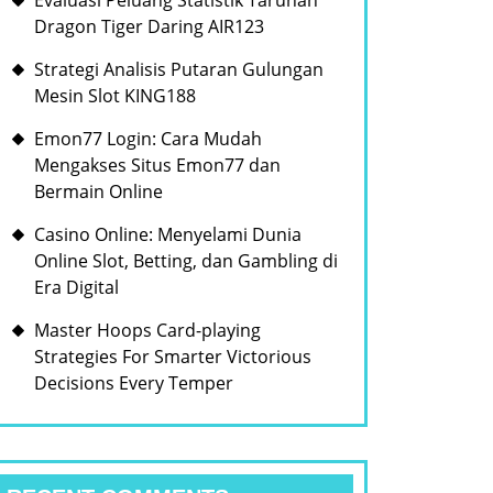
Evaluasi Peluang Statistik Taruhan
Dragon Tiger Daring AIR123
Strategi Analisis Putaran Gulungan
Mesin Slot KING188
Emon77 Login: Cara Mudah
Mengakses Situs Emon77 dan
Bermain Online
Casino Online: Menyelami Dunia
Online Slot, Betting, dan Gambling di
Era Digital
Master Hoops Card-playing
Strategies For Smarter Victorious
Decisions Every Temper