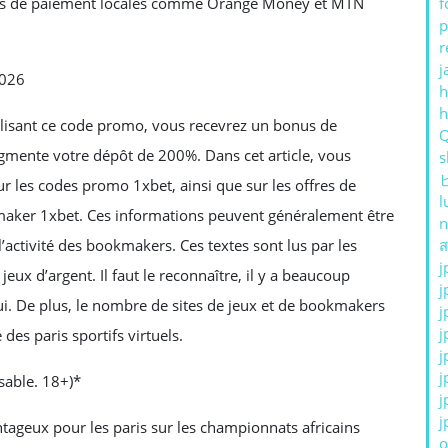
des de paiement locales comme Orange Money et MTN
f
p
r
j
2026
h
lisant ce code promo, vous recevrez un bonus de
ugmente votre dépôt de 200%. Dans cet article, vous
s
r les codes promo 1xbet, ainsi que sur les offres de
l
maker 1xbet. Ces informations peuvent généralement être
n
l’activité des bookmakers. Ces textes sont lus par les
ส
j
s jeux d’argent. Il faut le reconnaître, il y a beaucoup
j
ui. De plus, le nombre de sites de jeux et de bookmakers
j
j
es paris sportifs virtuels.
j
j
sable. 18+)*
j
j
tageux pour les paris sur les championnats africains
o