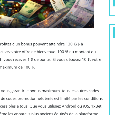
ofitez d’un bonus pouvant atteindre 130 €/$ à
 activez votre offre de bienvenue. 100 % du montant du
$, vous recevez 1 $ de bonus. Si vous déposez 10 $, votre
un maximum de 100 $.
vous garantir le bonus maximum, tous les autres codes
 de codes promotionnels émis est limité par les conditions
cessibles à tous. Que vous utilisiez Android ou iOS, 1xBet
me les appareils plus anciens équipés de la plateforme