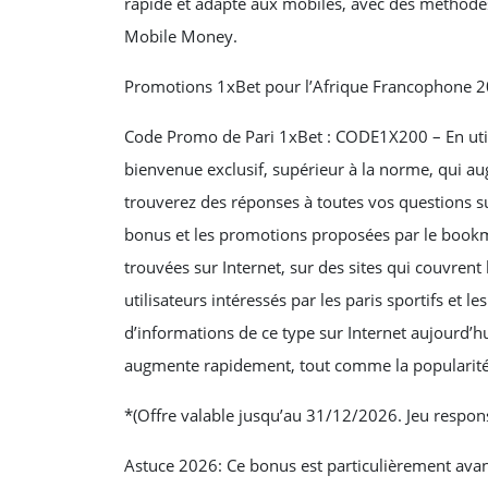
rapide et adapté aux mobiles, avec des métho
Mobile Money.
Promotions 1xBet pour l’Afrique Francophone 
Code Promo de Pari 1xBet : CODE1X200 – En uti
bienvenue exclusif, supérieur à la norme, qui a
trouverez des réponses à toutes vos questions su
bonus et les promotions proposées par le book
trouvées sur Internet, sur des sites qui couvrent 
utilisateurs intéressés par les paris sportifs et le
d’informations de ce type sur Internet aujourd’h
augmente rapidement, tout comme la popularité d
*(Offre valable jusqu’au 31/12/2026. Jeu respon
Astuce 2026: Ce bonus est particulièrement avan