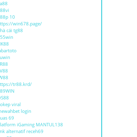
a88
88vi
88p 10
ttps://win678.page/
hà cái tg88
55win
NK88
abartoto
uwin
R88
V88
W88
ttps://tr88.krd/
789WIN
QS88
okep viral
ewahbet login
uas 69
latform iGaming MANTUL138
ink alternatif receh69