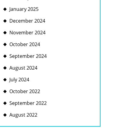
January 2025
December 2024
November 2024
October 2024
September 2024
August 2024
July 2024
October 2022
September 2022
August 2022