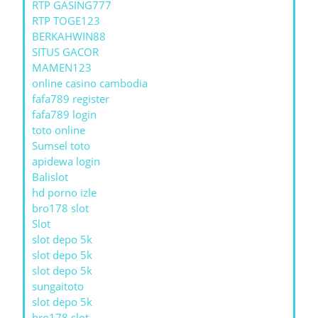
RTP GASING777
RTP TOGE123
BERKAHWIN88
SITUS GACOR
MAMEN123
online casino cambodia
fafa789 register
fafa789 login
toto online
Sumsel toto
apidewa login
Balislot
hd porno izle
bro178 slot
Slot
slot depo 5k
slot depo 5k
slot depo 5k
sungaitoto
slot depo 5k
bro178 slot