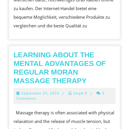
ONLINE
zu kaufen. Der Internet-Handel bietet eine
ZU
bequeme Möglichkeit, verschiedene Produkte zu
KAUFEN
vergleichen und die beste Qualität zu
LEARNING ABOUT THE
MENTAL ADVANTAGES OF
REGULAR MORAN
LEARNING
MASSAGE THERAPY
ABOUT
September
September 25, 2024
|
Saqib K
|
0
THE
25,
Comments
2024
MENTAL
Massage therapy is often associated with physical
ADVANTAG
relaxation and the release of muscle tension, but
OF