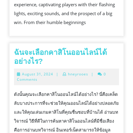
experience, captivating players with their flashing
GAMIN
lights, exciting sounds, and the prospect of a big
ON
win. From their humble beginnings
THE
GO
ฉันจะเลือกคาสิโนออนไลน์ได้
ฉัน
อย่างไร?
จะ
August
August 31, 2024
|
hneyrooes
|
0
เลือก
31,
Comments
2024
คา
ดังนั้นคุณจะเลือกคาสิโนออนไลน์ได้อย่างไร? นี่คือเคล็ด
สิ
ลับบางประการที่จะช่วยให้คุณออนไลน์ได้อย่างปลอดภัย
โน
และให้คุณเล่นเกมคาสิโนที่คุณชื่นชอบที่บ้านได้ อ่านบท
ออนไลน์
วิจารณ์ วิธีที่ดีในการค้นหาคาสิโนออนไลน์ที่มีชื่อเสียง
ได้
คือการอ่านบทวิจารณ์ อินเทอร์เน็ตสามารถให้ข้อมูล
อย่างไร?