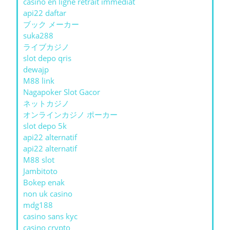
casino en ligne retrait immédiat
api22 daftar
ブック メーカー
suka288
ライブカジノ
slot depo qris
dewajp
M88 link
Nagapoker Slot Gacor
ネットカジノ
オンラインカジノ ポーカー
slot depo 5k
api22 alternatif
api22 alternatif
M88 slot
Jambitoto
Bokep enak
non uk casino
mdg188
casino sans kyc
casino crypto