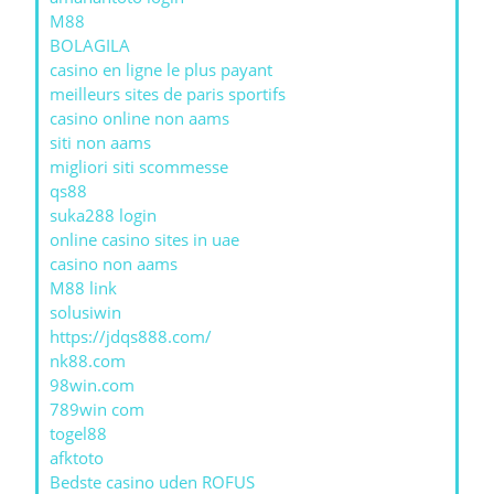
M88
BOLAGILA
casino en ligne le plus payant
meilleurs sites de paris sportifs
casino online non aams
siti non aams
migliori siti scommesse
qs88
suka288 login
online casino sites in uae
casino non aams
M88 link
solusiwin
https://jdqs888.com/
nk88.com
98win.com
789win com
togel88
afktoto
Bedste casino uden ROFUS