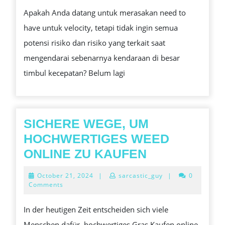
PRODUK
Apakah Anda datang untuk merasakan need to
SLOT
have untuk velocity, tetapi tidak ingin semua
ONLINE
potensi risiko dan risiko yang terkait saat
MOBIL
mengendarai sebenarnya kendaraan di besar
BALAP
timbul kecepatan? Belum lagi
PLUS
CUKUP
CARANYA
SELESAIK
SICHERE WEGE, UM
SAYA
HOCHWERTIGES WEED
TEMUKAN
SICHERE
ONLINE ZU KAUFEN
MEMULAI?
WEGE,
October
October 21, 2024
|
sarcastic_guy
|
0
UM
21,
Comments
2024
HOCHWERTI
In der heutigen Zeit entscheiden sich viele
WEED
Menschen dafür, hochwertiges Gras Kaufen online