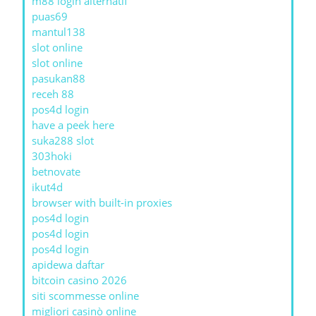
m88 login alternatif
puas69
mantul138
slot online
slot online
pasukan88
receh 88
pos4d login
have a peek here
suka288 slot
303hoki
betnovate
ikut4d
browser with built-in proxies
pos4d login
pos4d login
pos4d login
apidewa daftar
bitcoin casino 2026
siti scommesse online
migliori casinò online