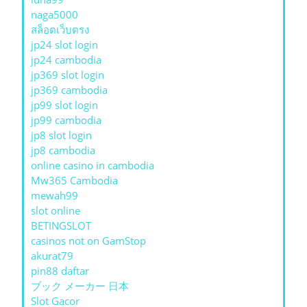
naga5000
สล็อตเว็บตรง
jp24 slot login
jp24 cambodia
jp369 slot login
jp369 cambodia
jp99 slot login
jp99 cambodia
jp8 slot login
jp8 cambodia
online casino in cambodia
Mw365 Cambodia
mewah99
slot online
BETINGSLOT
casinos not on GamStop
akurat79
pin88 daftar
ブック メーカー 日本
Slot Gacor