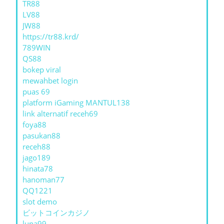
TR88
LV88
JW88
https://tr88.krd/
789WIN
QS88
bokep viral
mewahbet login
puas 69
platform iGaming MANTUL138
link alternatif receh69
foya88
pasukan88
receh88
jago189
hinata78
hanoman77
QQ1221
slot demo
ビットコインカジノ
luna99