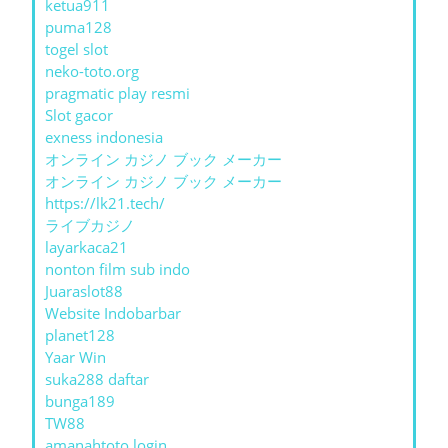
ketua911
puma128
togel slot
neko-toto.org
pragmatic play resmi
Slot gacor
exness indonesia
オンライン カジノ ブック メーカー
オンライン カジノ ブック メーカー
https://lk21.tech/
ライブカジノ
layarkaca21
nonton film sub indo
Juaraslot88
Website Indobarbar
planet128
Yaar Win
suka288 daftar
bunga189
TW88
amanahtoto login