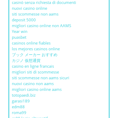
casinò senza richiesta di documenti
nuovi casino online
siti scommesse non aams
deposit 5000
migliori casino online non AAMS
Year win
puasbet
casinos online fiables
los mejores casinos online
ブック メーカー おすすめ
カジノ 仮想通貨
casino en ligne francais
migliori siti di scommesse
siti scommesse non aams sicuri
nuovi casino non aams
migliori casino online aams
totopaedi.biz
garasi189
edm88
roma99