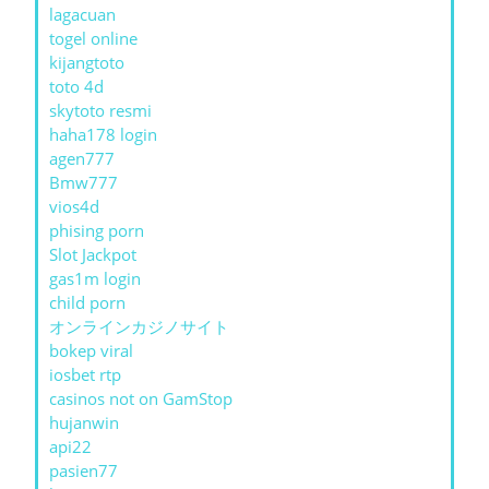
lagacuan
togel online
kijangtoto
toto 4d
skytoto resmi
haha178 login
agen777
Bmw777
vios4d
phising porn
Slot Jackpot
gas1m login
child porn
オンラインカジノサイト
bokep viral
iosbet rtp
casinos not on GamStop
hujanwin
api22
pasien77