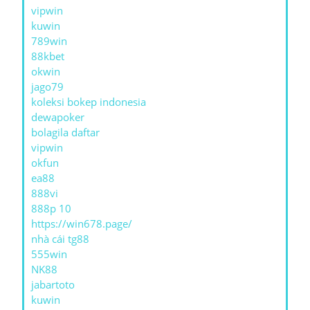
vipwin
kuwin
789win
88kbet
okwin
jago79
koleksi bokep indonesia
dewapoker
bolagila daftar
vipwin
okfun
ea88
888vi
888p 10
https://win678.page/
nhà cái tg88
555win
NK88
jabartoto
kuwin