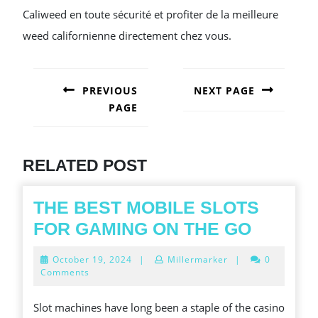
Caliweed en toute sécurité et profiter de la meilleure
weed californienne directement chez vous.
POST
NAVIGATION
PREVIOUS
NEXT PAGE
PAGE
Next
post:
Previous
post:
RELATED POST
THE BEST MOBILE SLOTS
THE
FOR GAMING ON THE GO
BEST
October
October 19, 2024
|
Millermarker
|
0
MOBIL
19,
Comments
2024
SLOTS
Slot machines have long been a staple of the casino
FOR