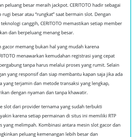
n peluang besar meraih jackpot. CERITOTO hadir sebagai
o rugi besar atau “rungkat” saat bermain slot. Dengan
an teknologi canggih, CERITOTO memastikan setiap member
kan dan berpeluang menang besar.
nan gacor memang bukan hal yang mudah karena
ERITOTO menawarkan kemudahan registrasi yang cepat
ergabung tanpa harus melalui proses yang rumit. Selain
nggan yang responsif dan siap membantu kapan saja jika ada
 yang terjamin dan metode transaksi yang lengkap,
ikan dengan nyaman dan tanpa khawatir.
 slot dari provider ternama yang sudah terbukti
yakin karena setiap permainan di situs ini memiliki RTP
nus yang melimpah. Kombinasi antara mesin slot gacor dan
ngkinkan peluang kemenangan lebih besar dan