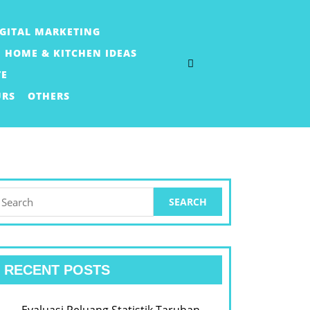
IGITAL MARKETING
HOME & KITCHEN IDEAS
TE
URS
OTHERS
earch
or:
RECENT POSTS