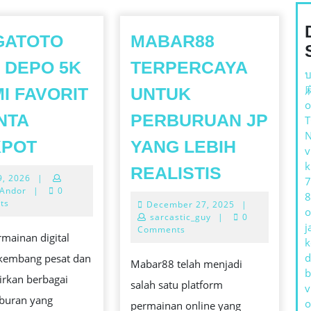
GATOTO
MABAR88
 DEPO 5K
TERPERCAYA
บ
I FAVORIT
UNTUK
o
NTA
PERBURUAN JP
HARGATOTO
KPOT
YANG LEBIH
v
SLOT
MABAR88
k
REALISTIS
May
9, 2026
|
DEPO
7
TERPERC
19,
 Andor
|
0
8
5K
2026
ts
December
December 27, 2025
|
UNTUK
o
27,
sarcastic_guy
|
0
RESMI
j
PERBURU
2025
Comments
mainan digital
k
FAVORIT
JP
d
rkembang pesat dan
PECINTA
Mabar88 telah menjadi
YANG
b
rkan berbagai
JACKPOT
salah satu platform
v
LEBIH
iburan yang
o
permainan online yang