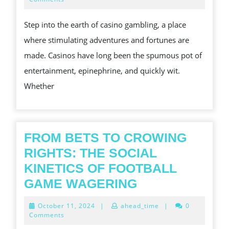
2025
EXCITIN
Step into the earth of casino gambling, a place
REALM
where stimulating adventures and fortunes are
OF
made. Casinos have long been the spumous pot of
CASINO
entertainment, epinephrine, and quickly wit.
GAME
Whether
PLAYIN
FROM BETS TO CROWING
RIGHTS: THE SOCIAL
KINETICS OF FOOTBALL
FROM
GAME WAGERING
BETS
October
October 11, 2024
|
ahead_time
|
0
TO
11,
Comments
2024
CROWING