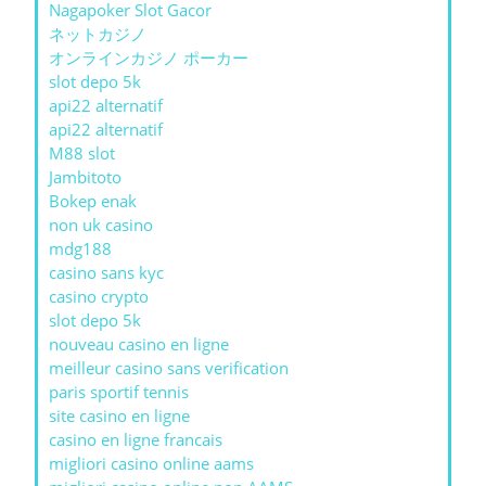
Nagapoker Slot Gacor
ネットカジノ
オンラインカジノ ポーカー
slot depo 5k
api22 alternatif
api22 alternatif
M88 slot
Jambitoto
Bokep enak
non uk casino
mdg188
casino sans kyc
casino crypto
slot depo 5k
nouveau casino en ligne
meilleur casino sans verification
paris sportif tennis
site casino en ligne
casino en ligne francais
migliori casino online aams