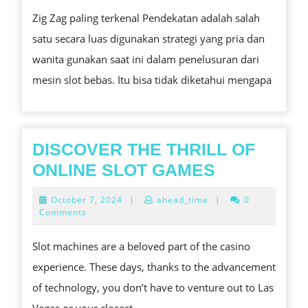
MENEMUK
Zig Zag paling terkenal Pendekatan adalah salah
LOOSE
satu secara luas digunakan strategi yang pria dan
SLOT
wanita gunakan saat ini dalam penelusuran dari
KASINO
mesin slot bebas. Itu bisa tidak diketahui mengapa
PERALAT
MENUNGG
UNTUK
INI
DISCOVER THE THRILL OF
PEMBAYA
DISCOVER
ONLINE SLOT GAMES
BESAR
THE
October
October 7, 2024
|
ahead_time
|
0
THRILL
7,
Comments
2024
OF
Slot machines are a beloved part of the casino
ONLINE
experience. These days, thanks to the advancement
SLOT
of technology, you don’t have to venture out to Las
GAMES
Vegas or your closest