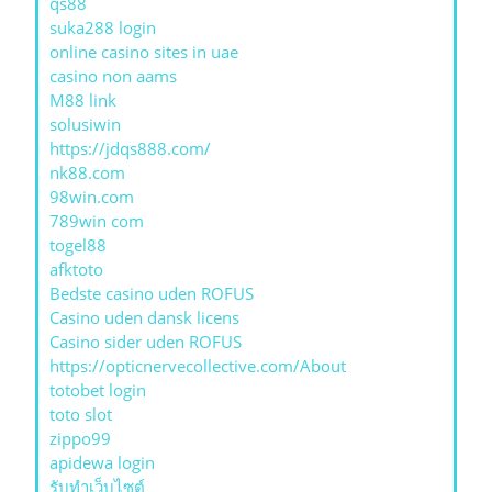
qs88
suka288 login
online casino sites in uae
casino non aams
M88 link
solusiwin
https://jdqs888.com/
nk88.com
98win.com
789win com
togel88
afktoto
Bedste casino uden ROFUS
Casino uden dansk licens
Casino sider uden ROFUS
https://opticnervecollective.com/About
totobet login
toto slot
zippo99
apidewa login
รับทําเว็บไซต์