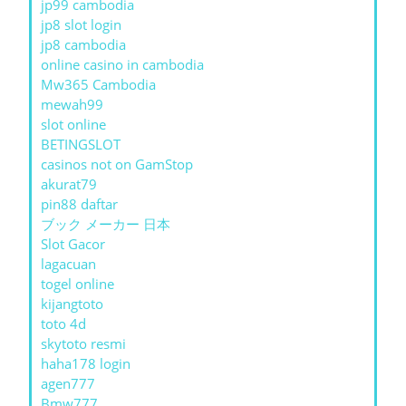
jp99 cambodia
jp8 slot login
jp8 cambodia
online casino in cambodia
Mw365 Cambodia
mewah99
slot online
BETINGSLOT
casinos not on GamStop
akurat79
pin88 daftar
ブック メーカー 日本
Slot Gacor
lagacuan
togel online
kijangtoto
toto 4d
skytoto resmi
haha178 login
agen777
Bmw777