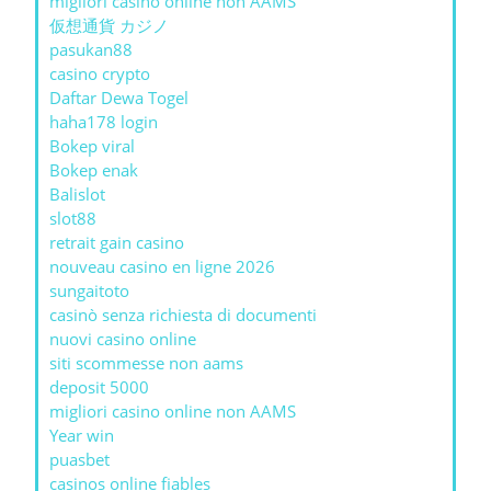
migliori casino online non AAMS
仮想通貨 カジノ
pasukan88
casino crypto
Daftar Dewa Togel
haha178 login
Bokep viral
Bokep enak
Balislot
slot88
retrait gain casino
nouveau casino en ligne 2026
sungaitoto
casinò senza richiesta di documenti
nuovi casino online
siti scommesse non aams
deposit 5000
migliori casino online non AAMS
Year win
puasbet
casinos online fiables