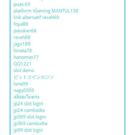
puas 69
platform iGaming MANTUL138
link alternatif receh69
foya88
pasukan88
receh88
jago189
hinata78
hanoman77
QQ1221
slot demo
ビットコインカジノ
luna99
naga5000
สล็อตเว็บตรง
jp24 slot login
jp24 cambodia
jp369 slot login
jp369 cambodia
jp99 slot login