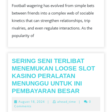
Football wagering has evolved from simple bets
RIGHTS:
between friends into a complex web of sociable
THE
kinetics that can strengthen relationships, trip
SOCIAL
rivalries, and even regulate interactions. As the
KINETICS
popularity of
OF
FOOTBALL
GAME
WAGERING
SERING SENI TERLIBAT
MENEMUKAN LOOSE SLOT
KASINO PERALATAN
MENUNGGU UNTUK INI
SERING
PEMBAYARAN BESAR
SENI
August
August 18, 2024
|
ahead_time
|
0
TERLIBAT
18,
Comments
2024