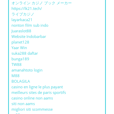
オンライン カジノ ブック メーカー
https://lk21.tech/
ライブカジノ
layarkaca21
nonton film sub indo
Juaraslot88
Website Indobarbar
planet128
Yaar Win
suka288 daftar
bunga189
TW88
amanahtoto login
M88
BOLAGILA
casino en ligne le plus payant
meilleurs sites de paris sportifs
casino online non aams
siti non aams
migliori siti scommesse