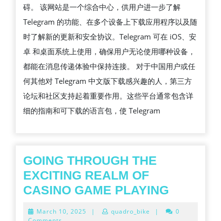
碍。 该网站是一个综合中心，供用户进一步了解
Telegram 的功能、在多个设备上下载应用程序以及随
时了解新的更新和安全协议。Telegram 可在 iOS、安
卓 和桌面系统上使用，确保用户无论使用哪种设备，
都能在消息传递体验中保持连接。 对于中国用户或任
何其他对 Telegram 中文版下载感兴趣的人，第三方
论坛和社区支持起着重要作用。这些平台通常包含详
细的指南和可下载的语言包，使 Telegram
GOING THROUGH THE
EXCITING REALM OF
GOING
CASINO GAME PLAYING
THROU
March
March 10, 2025
|
quadro_bike
|
0
THE
10,
Comments