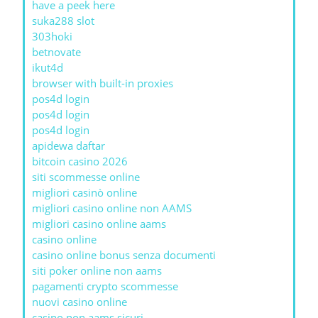
have a peek here
suka288 slot
303hoki
betnovate
ikut4d
browser with built-in proxies
pos4d login
pos4d login
pos4d login
apidewa daftar
bitcoin casino 2026
siti scommesse online
migliori casinò online
migliori casino online non AAMS
migliori casino online aams
casino online
casino online bonus senza documenti
siti poker online non aams
pagamenti crypto scommesse
nuovi casino online
casino non aams sicuri