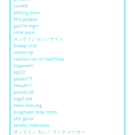
vios4d
phising porn
Slot Jackpot
gas1m login
child porn
オンラインカジノサイト
bokep viral
iosbet rtp
casinos not on GamStop
hujanwin
api22
pasien77
ketua911
puma128
togel slot
neko-toto.org
pragmatic play resmi
Slot gacor
exness indonesia
オンライン カジノ ブック メーカー