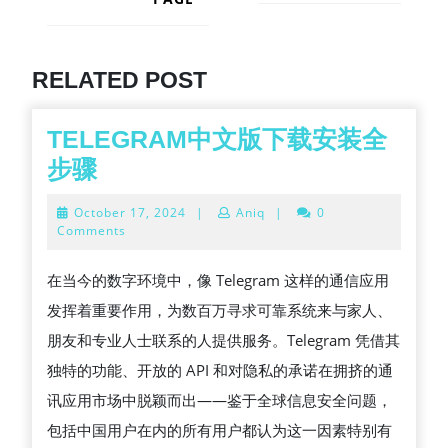
Next
post:
Previous
post:
RELATED POST
TELEGRAM中文版下载安装全
TELEGRAM
步骤
中
October
October 17, 2024
|
Aniq
|
0
文
17,
Comments
2024
版
在当今的数字环境中，像 Telegram 这样的通信应用
下
发挥着重要作用，为数百万寻求可靠系统来与家人、
载
朋友和专业人士联系的人提供服务。Telegram 凭借其
安
独特的功能、开放的 API 和对隐私的承诺在拥挤的通
装
讯应用市场中脱颖而出——鉴于全球信息安全问题，
全
包括中国用户在内的所有用户都认为这一因素特别有
步