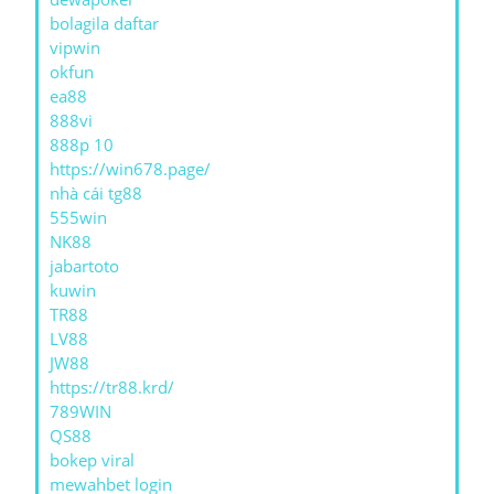
bolagila daftar
vipwin
okfun
ea88
888vi
888p 10
https://win678.page/
nhà cái tg88
555win
NK88
jabartoto
kuwin
TR88
LV88
JW88
https://tr88.krd/
789WIN
QS88
bokep viral
mewahbet login