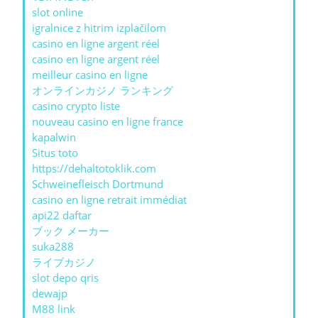
slot online
igralnice z hitrim izplačilom
casino en ligne argent réel
casino en ligne argent réel
meilleur casino en ligne
オンラインカジノ ランキング
casino crypto liste
nouveau casino en ligne france
kapalwin
Situs toto
https://dehaltotoklik.com
Schweinefleisch Dortmund
casino en ligne retrait immédiat
api22 daftar
ブック メーカー
suka288
ライブカジノ
slot depo qris
dewajp
M88 link