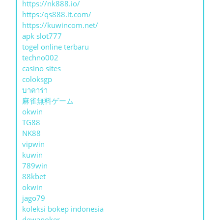
https://nk888.io/
https:/qs888.it.com/
https://kuwincom.net/
apk slot777
togel online terbaru
techno002
casino sites
coloksgp
บาคาร่า
麻雀無料ゲーム
okwin
TG88
NK88
vipwin
kuwin
789win
88kbet
okwin
jago79
koleksi bokep indonesia
dewapoker