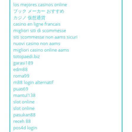
los mejores casinos online
ブック メーカー おすすめ
カジノ 仮想通貨
casino en ligne francais
migliori siti di scommesse
siti scommesse non aams sicuri
nuovi casino non aams
migliori casino online aams
totopaedi.biz
garasi189
edm88
roma99
m88 login alternatif
puas69
mantul138
slot online
slot online
pasukan88
receh 88
pos4d login