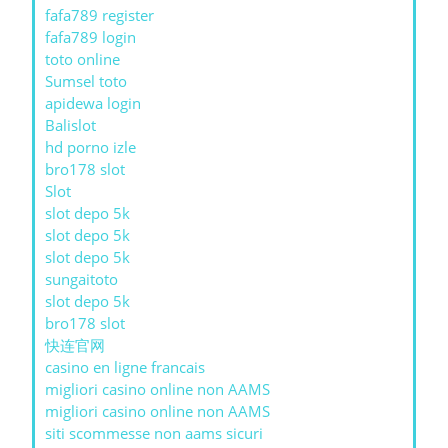
fafa789 register
fafa789 login
toto online
Sumsel toto
apidewa login
Balislot
hd porno izle
bro178 slot
Slot
slot depo 5k
slot depo 5k
slot depo 5k
sungaitoto
slot depo 5k
bro178 slot
快连官网
casino en ligne francais
migliori casino online non AAMS
migliori casino online non AAMS
siti scommesse non aams sicuri