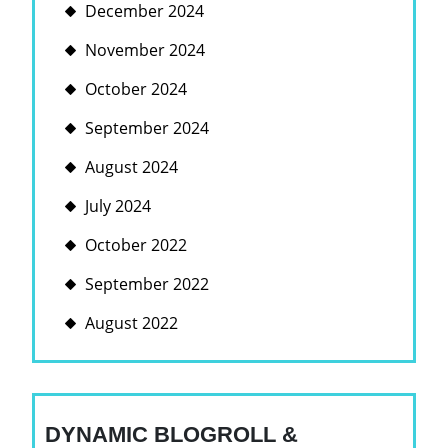
December 2024
November 2024
October 2024
September 2024
August 2024
July 2024
October 2022
September 2022
August 2022
DYNAMIC BLOGROLL &