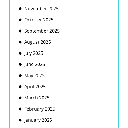
November 2025
October 2025
September 2025
August 2025
July 2025
June 2025
May 2025
April 2025
March 2025
February 2025
January 2025