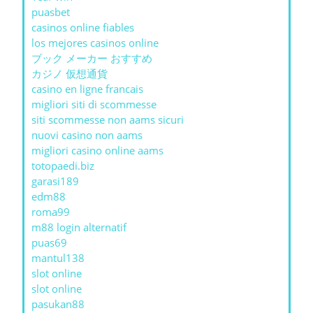
puasbet
casinos online fiables
los mejores casinos online
ブック メーカー おすすめ
カジノ 仮想通貨
casino en ligne francais
migliori siti di scommesse
siti scommesse non aams sicuri
nuovi casino non aams
migliori casino online aams
totopaedi.biz
garasi189
edm88
roma99
m88 login alternatif
puas69
mantul138
slot online
slot online
pasukan88