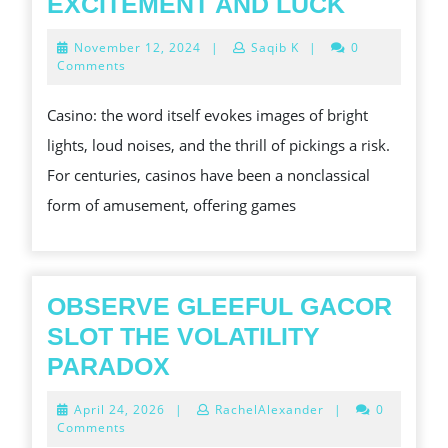
CASINO
EXCITEMENT AND LUCK
A
November
November 12, 2024
|
Saqib K
|
0
WORLD
12,
Comments
2024
OF
Casino: the word itself evokes images of bright
EXCITE
lights, loud noises, and the thrill of pickings a risk.
AND
For centuries, casinos have been a nonclassical
LUCK
form of amusement, offering games
OBSERVE GLEEFUL GACOR
SLOT THE VOLATILITY
OBSERVE
PARADOX
GLEEFUL
April
April 24, 2026
|
RachelAlexander
|
0
GACOR
24,
Comments
2026