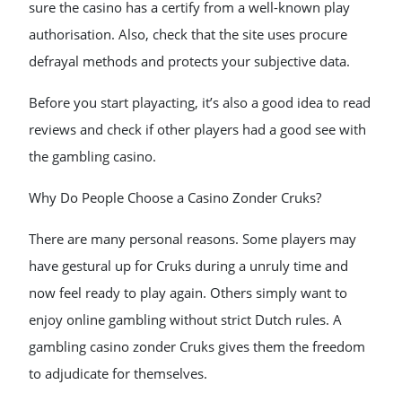
sure the casino has a certify from a well-known play
authorisation. Also, check that the site uses procure
defrayal methods and protects your subjective data.
Before you start playacting, it’s also a good idea to read
reviews and check if other players had a good see with
the gambling casino.
Why Do People Choose a Casino Zonder Cruks?
There are many personal reasons. Some players may
have gestural up for Cruks during a unruly time and
now feel ready to play again. Others simply want to
enjoy online gambling without strict Dutch rules. A
gambling casino zonder Cruks gives them the freedom
to adjudicate for themselves.