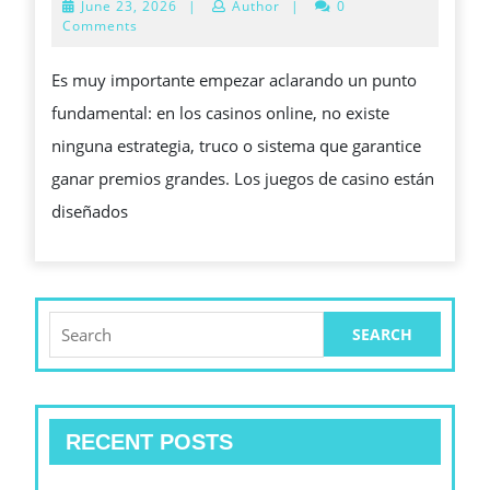
June
June 23, 2026
|
Author
|
0
ESPAÑA:
23,
Comments
2026
¿CÓMO
Es muy importante empezar aclarando un punto
GANAR
fundamental: en los casinos online, no existe
PREMIOS
ninguna estrategia, truco o sistema que garantice
GRANDES
ganar premios grandes. Los juegos de casino están
diseñados
Search
for:
RECENT POSTS