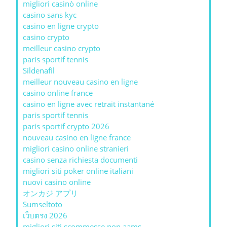
migliori casinò online
casino sans kyc
casino en ligne crypto
casino crypto
meilleur casino crypto
paris sportif tennis
Sildenafil
meilleur nouveau casino en ligne
casino online france
casino en ligne avec retrait instantané
paris sportif tennis
paris sportif crypto 2026
nouveau casino en ligne france
migliori casino online stranieri
casino senza richiesta documenti
migliori siti poker online italiani
nuovi casino online
オンカジ アプリ
Sumseltoto
เว็บตรง 2026
migliori siti scommesse non aams