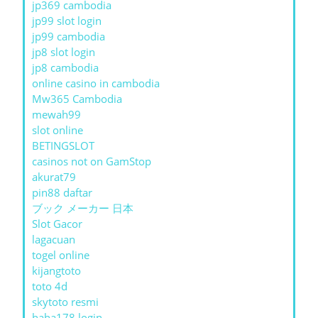
jp369 cambodia
jp99 slot login
jp99 cambodia
jp8 slot login
jp8 cambodia
online casino in cambodia
Mw365 Cambodia
mewah99
slot online
BETINGSLOT
casinos not on GamStop
akurat79
pin88 daftar
ブック メーカー 日本
Slot Gacor
lagacuan
togel online
kijangtoto
toto 4d
skytoto resmi
haha178 login