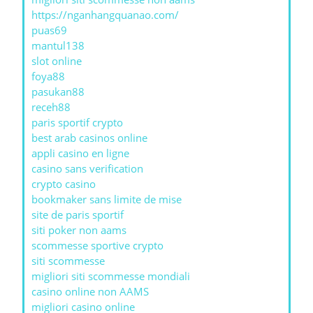
https://nganhangquanao.com/
puas69
mantul138
slot online
foya88
pasukan88
receh88
paris sportif crypto
best arab casinos online
appli casino en ligne
casino sans verification
crypto casino
bookmaker sans limite de mise
site de paris sportif
siti poker non aams
scommesse sportive crypto
siti scommesse
migliori siti scommesse mondiali
casino online non AAMS
migliori casino online