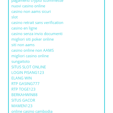
pagamenti crypto scommesse
nuovi casino online
casino non aams sicuri
slot
casino retrait sans verification
casino en ligne
casino senza invio documenti
migliori siti poker online
siti non aams
casino online non AAMS
migliori casino online
sungaitoto
SITUS SLOT ONLINE
LOGIN PISANG123
ELANG WIN
RTP GASING777
RTP TOGE123
BERKAHWIN88
SITUS GACOR
MAMEN123
online casino cambodia