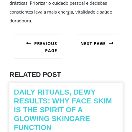
drásticas. Priorizar o cuidado pessoal e decisões
conscientes leva a mais energia, vitalidade e saúde
duradoura.
POST
NAVIGATION
PREVIOUS
NEXT PAGE
PAGE
Next
post:
Previous
post:
RELATED POST
DAILY RITUALS, DEWY
RESULTS: WHY FACE SKIM
IS THE SPIRIT OF A
GLOWING SKINCARE
DAILY
FUNCTION