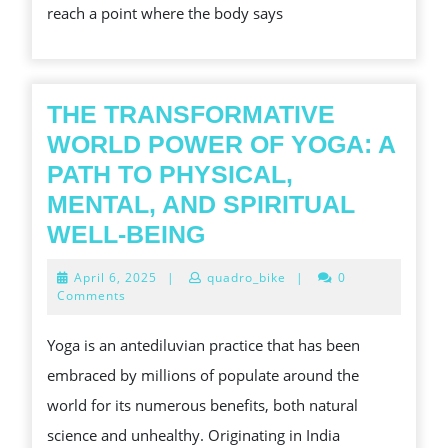
reach a point where the body says
LIMITS
THE TRANSFORMATIVE
WORLD POWER OF YOGA: A
PATH TO PHYSICAL,
MENTAL, AND SPIRITUAL
THE
WELL-BEING
TRANSFORMATIVE
April
April 6, 2025
|
quadro_bike
|
0
WORLD
6,
Comments
2025
POWER
Yoga is an antediluvian practice that has been
OF
embraced by millions of populate around the
YOGA:
world for its numerous benefits, both natural
A
science and unhealthy. Originating in India
PATH