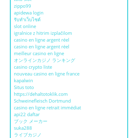
zippo99
apidewa login
รับทําเว็บไซต์
slot online
igralnice z hitrim izplačilom
casino en ligne argent réel
casino en ligne argent réel
meilleur casino en ligne
オンラインカジノ ランキング
casino crypto liste
nouveau casino en ligne france
kapalwin
Situs toto
https://dehaltotoklik.com
Schweinefleisch Dortmund
casino en ligne retrait immédiat
api22 daftar
ブック メーカー
suka288
ライブカジノ