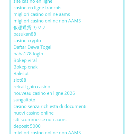
site casino en ligne
casino en ligne francais
migliori casino online aams
migliori casino online non AAMS
仮想通貨 カジノ
pasukan88
casino crypto
Daftar Dewa Togel
haha178 login
Bokep viral
Bokep enak
Balislot
slot88
retrait gain casino
nouveau casino en ligne 2026
sungaitoto
casinò senza richiesta di documenti
nuovi casino online
siti scommesse non aams
deposit 5000
migliori casino online non AAMS