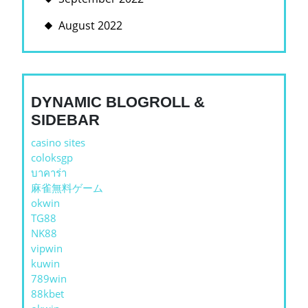
August 2022
DYNAMIC BLOGROLL &
SIDEBAR
casino sites
coloksgp
บาคาร่า
麻雀無料ゲーム
okwin
TG88
NK88
vipwin
kuwin
789win
88kbet