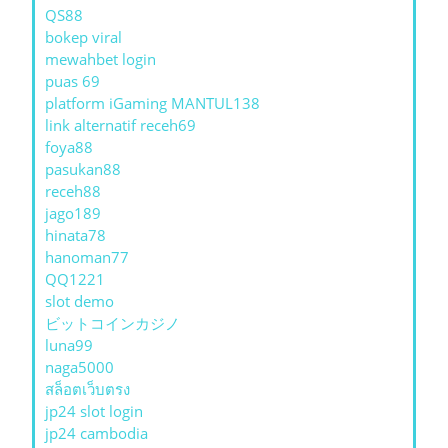
QS88
bokep viral
mewahbet login
puas 69
platform iGaming MANTUL138
link alternatif receh69
foya88
pasukan88
receh88
jago189
hinata78
hanoman77
QQ1221
slot demo
ビットコインカジノ
luna99
naga5000
สล็อตเว็บตรง
jp24 slot login
jp24 cambodia