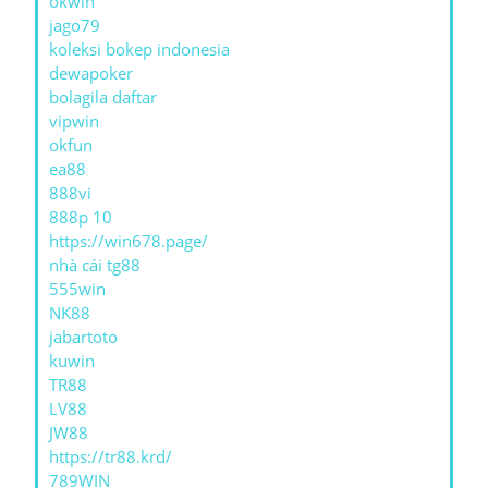
okwin
jago79
koleksi bokep indonesia
dewapoker
bolagila daftar
vipwin
okfun
ea88
888vi
888p 10
https://win678.page/
nhà cái tg88
555win
NK88
jabartoto
kuwin
TR88
LV88
JW88
https://tr88.krd/
789WIN