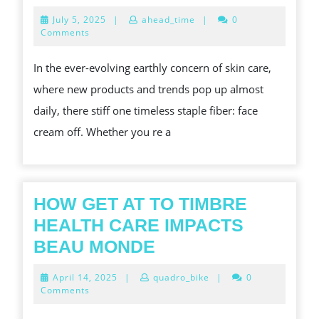
RITUALS,
July
July 5, 2025
|
ahead_time
|
0
DEWY
5,
Comments
2025
RESULTS:
In the ever-evolving earthly concern of skin care,
WHY
where new products and trends pop up almost
FACE
daily, there stiff one timeless staple fiber: face
SKIM
cream off. Whether you re a
IS
THE
SPIRIT
OF
HOW GET AT TO TIMBRE
A
HEALTH CARE IMPACTS
GLOWING
HOW
BEAU MONDE
SKINCARE
GET
April
April 14, 2025
|
quadro_bike
|
0
FUNCTION
AT
14,
Comments
2025
TO