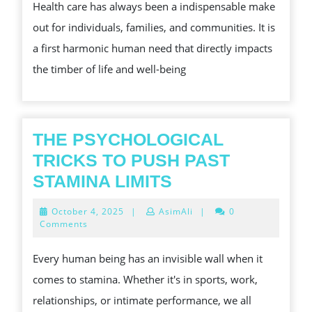
Health care has always been a indispensable make
TIMBRE
out for individuals, families, and communities. It is
HEALTH
a first harmonic human need that directly impacts
CARE
the timber of life and well-being
IMPACTS
BEAU
MONDE
THE PSYCHOLOGICAL
TRICKS TO PUSH PAST
THE
STAMINA LIMITS
PSYCHOLOGICA
October
October 4, 2025
|
AsimAli
|
0
TRICKS
4,
Comments
2025
TO
Every human being has an invisible wall when it
PUSH
comes to stamina. Whether it's in sports, work,
PAST
relationships, or intimate performance, we all
STAMINA