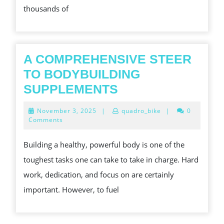
thousands of
TO
PHYSICAL,
MENTAL,
AND
A COMPREHENSIVE STEER
SPIRITUAL
TO BODYBUILDING
WELL-
A
SUPPLEMENTS
BEING
COMPREHENSIV
November
November 3, 2025
|
quadro_bike
|
0
STEER
3,
Comments
2025
TO
Building a healthy, powerful body is one of the
BODYBUILDING
toughest tasks one can take to take in charge. Hard
SUPPLEMENTS
work, dedication, and focus on are certainly
important. However, to fuel