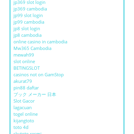
jp369 slot login
jp369 cambodia
jp99 slot login
jp99 cambodia
jp8 slot login
jp8 cambodia
online casino in cambodia
Mw365 Cambodia
mewah99
slot online
BETINGSLOT
casinos not on GamStop
akurat79
pin88 daftar
ブック メーカー 日本
Slot Gacor
lagacuan
togel online
kijangtoto
toto 4d
skytoto resmi