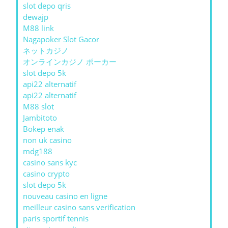
slot depo qris
dewajp
M88 link
Nagapoker Slot Gacor
ネットカジノ
オンラインカジノ ポーカー
slot depo 5k
api22 alternatif
api22 alternatif
M88 slot
Jambitoto
Bokep enak
non uk casino
mdg188
casino sans kyc
casino crypto
slot depo 5k
nouveau casino en ligne
meilleur casino sans verification
paris sportif tennis