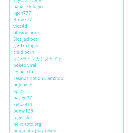
haha178 login
agen777
Bmw777
vios4d
phising porn
Slot Jackpot
gas1m login
child porn
オンラインカジノサイト
bokep viral
iosbet rtp
casinos not on GamStop
hujanwin
api22
pasien77
ketua911
puma128
togel slot
neko-toto.org
pragmatic play resmi