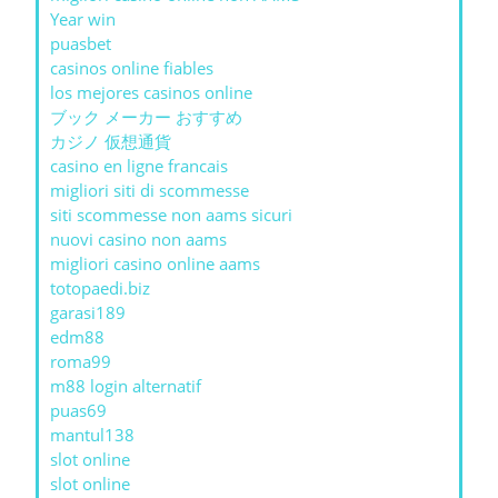
Year win
puasbet
casinos online fiables
los mejores casinos online
ブック メーカー おすすめ
カジノ 仮想通貨
casino en ligne francais
migliori siti di scommesse
siti scommesse non aams sicuri
nuovi casino non aams
migliori casino online aams
totopaedi.biz
garasi189
edm88
roma99
m88 login alternatif
puas69
mantul138
slot online
slot online