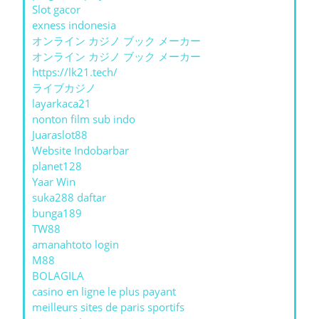
Slot gacor
exness indonesia
オンライン カジノ ブック メーカー
オンライン カジノ ブック メーカー
https://lk21.tech/
ライブカジノ
layarkaca21
nonton film sub indo
Juaraslot88
Website Indobarbar
planet128
Yaar Win
suka288 daftar
bunga189
TW88
amanahtoto login
M88
BOLAGILA
casino en ligne le plus payant
meilleurs sites de paris sportifs