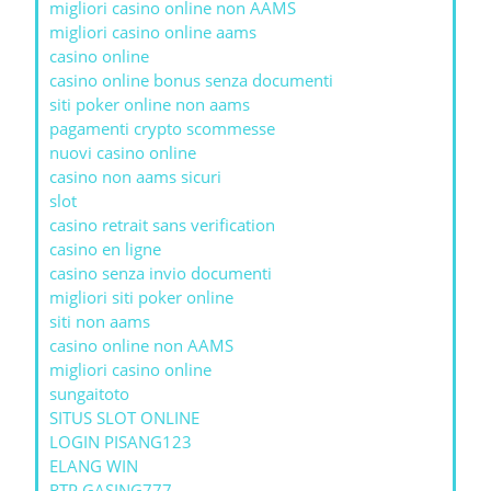
migliori casino online non AAMS
migliori casino online aams
casino online
casino online bonus senza documenti
siti poker online non aams
pagamenti crypto scommesse
nuovi casino online
casino non aams sicuri
slot
casino retrait sans verification
casino en ligne
casino senza invio documenti
migliori siti poker online
siti non aams
casino online non AAMS
migliori casino online
sungaitoto
SITUS SLOT ONLINE
LOGIN PISANG123
ELANG WIN
RTP GASING777