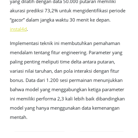
yang dilatih dengan data 50.000 putaran memiliki
akurasi prediksi 73,2% untuk mengidentifikasi periode
“gacor” dalam jangka waktu 30 menit ke depan.
instal4d
.
Implementasi teknik ini membutuhkan pemahaman
mendalam tentang fitur engineering. Parameter yang
paling penting meliputi time delta antara putaran,
variasi nilai taruhan, dan pola interaksi dengan fitur
bonus. Data dari 1.200 sesi permainan menunjukkan
bahwa model yang menggabungkan ketiga parameter
ini memiliki performa 2,3 kali lebih baik dibandingkan
model yang hanya menggunakan data kemenangan
mentah.
POST