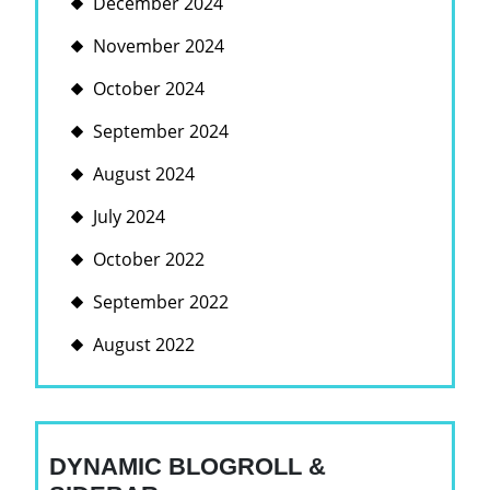
December 2024
November 2024
October 2024
September 2024
August 2024
July 2024
October 2022
September 2022
August 2022
DYNAMIC BLOGROLL &