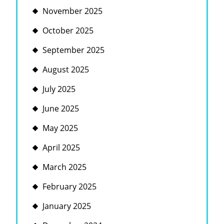
November 2025
October 2025
September 2025
August 2025
July 2025
June 2025
May 2025
April 2025
March 2025
February 2025
January 2025