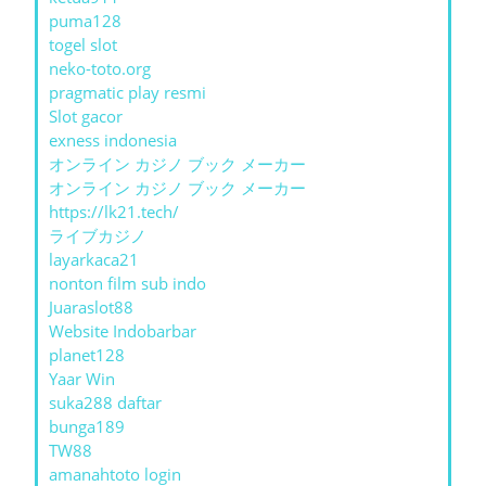
puma128
togel slot
neko-toto.org
pragmatic play resmi
Slot gacor
exness indonesia
オンライン カジノ ブック メーカー
オンライン カジノ ブック メーカー
https://lk21.tech/
ライブカジノ
layarkaca21
nonton film sub indo
Juaraslot88
Website Indobarbar
planet128
Yaar Win
suka288 daftar
bunga189
TW88
amanahtoto login