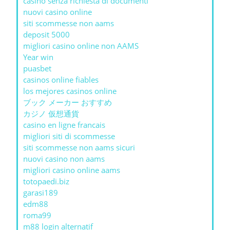
casinò senza richiesta di documenti
nuovi casino online
siti scommesse non aams
deposit 5000
migliori casino online non AAMS
Year win
puasbet
casinos online fiables
los mejores casinos online
ブック メーカー おすすめ
カジノ 仮想通貨
casino en ligne francais
migliori siti di scommesse
siti scommesse non aams sicuri
nuovi casino non aams
migliori casino online aams
totopaedi.biz
garasi189
edm88
roma99
m88 login alternatif