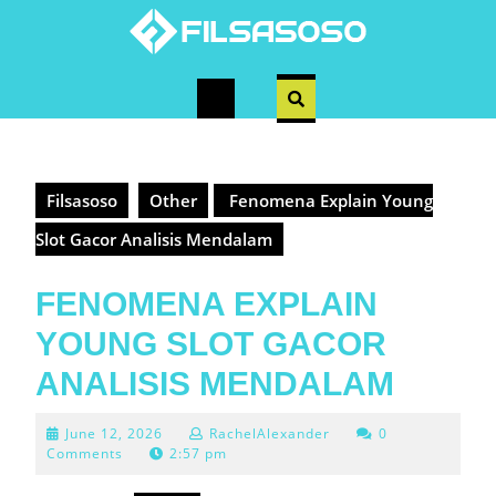
Skip
to
content
Open
Button
Filsasoso
Other
Fenomena Explain Young
Slot Gacor Analisis Mendalam
FENOMENA EXPLAIN
YOUNG SLOT GACOR
ANALISIS MENDALAM
June
June 12, 2026
RachelAlexander
0
12,
Comments
2:57 pm
2026