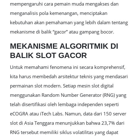
mempengaruhi cara pemain muda mengakses dan
menganalisis pola kemenangan, menciptakan
kebutuhan akan pemahaman yang lebih dalam tentang
mekanisme di balik “gacor” atau gampang bocor.
MEKANISME ALGORITMIK DI
BALIK SLOT GACOR
Untuk memahami fenomena ini secara komprehensif,
kita harus membedah arsitektur teknis yang mendasari
permainan slot modern. Setiap mesin slot digital
menggunakan Random Number Generator (RNG) yang
telah disertifikasi oleh lembaga independen seperti
eCOGRA atau iTech Labs. Namun, data dari 150 server
slot di Asia Tenggara menunjukkan bahwa 23,7% dari
RNG tersebut memiliki siklus volatilitas yang dapat