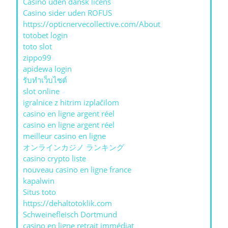
Casino uden dansk licens
Casino sider uden ROFUS
https://opticnervecollective.com/About
totobet login
toto slot
zippo99
apidewa login
รับทําเว็บไซต์
slot online
igralnice z hitrim izplačilom
casino en ligne argent réel
casino en ligne argent réel
meilleur casino en ligne
オンラインカジノ ランキング
casino crypto liste
nouveau casino en ligne france
kapalwin
Situs toto
https://dehaltotoklik.com
Schweinefleisch Dortmund
casino en ligne retrait immédiat