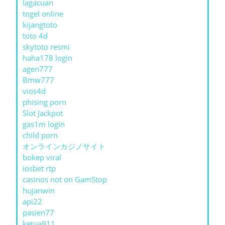
lagacuan
togel online
kijangtoto
toto 4d
skytoto resmi
haha178 login
agen777
Bmw777
vios4d
phising porn
Slot Jackpot
gas1m login
child porn
オンラインカジノサイト
bokep viral
iosbet rtp
casinos not on GamStop
hujanwin
api22
pasien77
ketua911