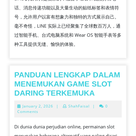
话、消息传递功能以及大量生动的贴纸标签和表情符
号，允许用户以富有想象力和独特的方式展示自己。
毫不奇怪，LINE 实际上已经聚集了全球数百万人，通
过智能手机、台式电脑系统和 Wear OS 智能手表等多
种工具提供无缝、愉快的体验。
PANDUAN LENGKAP DALAM
MENEMUKAN GAME SLOT
PANDUAN
DARING TERKEMUKA
LENGKAP
January
January 2, 2026
|
ShahFaisal
|
0
DALAM
2,
Comments
2026
MENEMUK
Di dunia dunia perjudian online, permainan slot
GAME
merupakan beberapa alternatif yang paling dicari