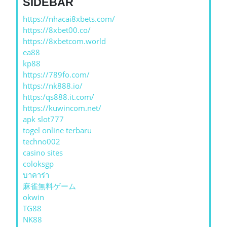
SIDEBAR
https://nhacai8xbets.com/
https://8xbet00.co/
https://8xbetcom.world
ea88
kp88
https://789fo.com/
https://nk888.io/
https:/qs888.it.com/
https://kuwincom.net/
apk slot777
togel online terbaru
techno002
casino sites
coloksgp
บาคาร่า
麻雀無料ゲーム
okwin
TG88
NK88