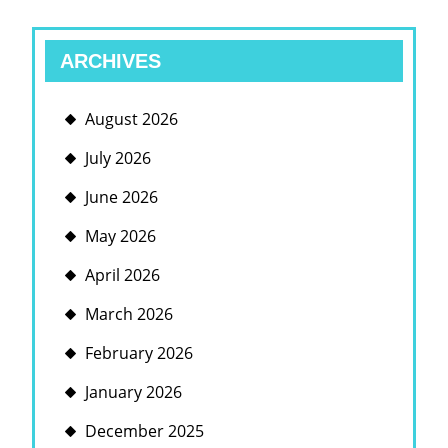
ARCHIVES
August 2026
July 2026
June 2026
May 2026
April 2026
March 2026
February 2026
January 2026
December 2025