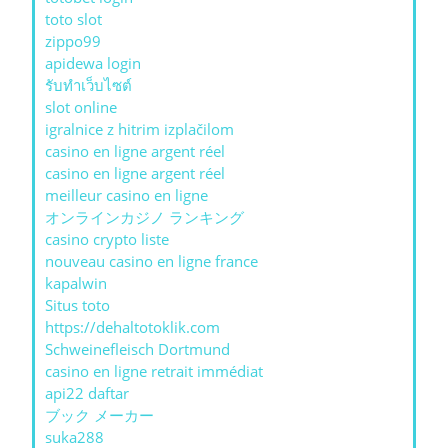
toto slot
zippo99
apidewa login
รับทําเว็บไซต์
slot online
igralnice z hitrim izplačilom
casino en ligne argent réel
casino en ligne argent réel
meilleur casino en ligne
オンラインカジノ ランキング
casino crypto liste
nouveau casino en ligne france
kapalwin
Situs toto
https://dehaltotoklik.com
Schweinefleisch Dortmund
casino en ligne retrait immédiat
api22 daftar
ブック メーカー
suka288