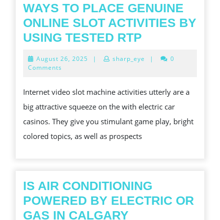
WAYS TO PLACE GENUINE
ONLINE SLOT ACTIVITIES BY
WAYS
USING TESTED RTP
TO
August
August 26, 2025
|
sharp_eye
|
0
PLACE
26,
Comments
2025
GENUINE
Internet video slot machine activities utterly are a
ONLINE
big attractive squeeze on the with electric car
SLOT
casinos. They give you stimulant game play, bright
ACTIVITIES
colored topics, as well as prospects
BY
USING
TESTED
RTP
IS AIR CONDITIONING
POWERED BY ELECTRIC OR
IS
GAS IN CALGARY