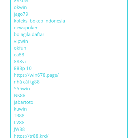
88kbet
okwin
jago79
koleksi bokep indonesia
dewapoker
bolagila daftar
vipwin
okfun
ea88
888vi
888p 10
https://win678.page/
nhà cái tg88
555win
NK88
jabartoto
kuwin
TR88
LV88
JW88
https://tr88.krd/