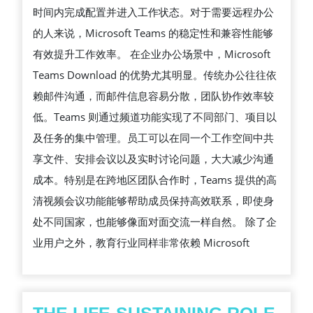
时间内完成配置并进入工作状态。对于需要远程办公
作
的人来说，Microsoft Teams 的稳定性和兼容性能够
中
有效提升工作效率。 在企业办公场景中，Microsoft
的
Teams Download 的优势尤其明显。传统办公往往依
重
赖邮件沟通，而邮件信息容易分散，团队协作效率较
要
低。Teams 则通过频道功能实现了不同部门、项目以
价
及任务的集中管理。员工可以在同一个工作空间中共
值
享文件、安排会议以及实时讨论问题，大大减少沟通
与
成本。特别是在跨地区团队合作时，Teams 提供的高
高
清视频会议功能能够帮助成员保持高效联系，即使身
效
处不同国家，也能够像面对面交流一样自然。 除了企
使
业用户之外，教育行业同样非常依赖 Microsoft
用
体
验