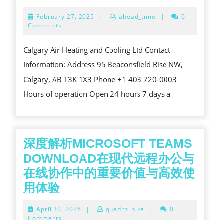
AIR
February
February 27, 2025
|
ahead_time
|
0
CONDITIONING
27,
Comments
2025
POWERED
Calgary Air Heating and Cooling Ltd Contact
BY
Information: Address 95 Beaconsfield Rise NW,
ELECTRIC
Calgary, AB T3K 1X3 Phone +1 403 720-0003
OR
Hours of operation Open 24 hours 7 days a
GAS
IN
CALGARY
深度解析MICROSOFT TEAMS
DOWNLOAD在现代远程办公与
在线协作中的重要价值与高效使
深
用体验
度
April
April 30, 2026
|
quadro_bike
|
0
解
30,
Comments