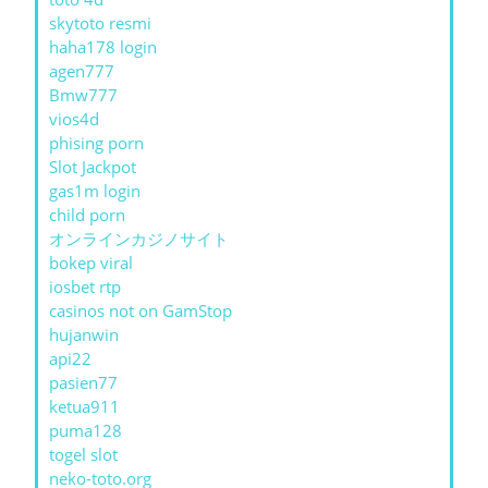
skytoto resmi
haha178 login
agen777
Bmw777
vios4d
phising porn
Slot Jackpot
gas1m login
child porn
オンラインカジノサイト
bokep viral
iosbet rtp
casinos not on GamStop
hujanwin
api22
pasien77
ketua911
puma128
togel slot
neko-toto.org