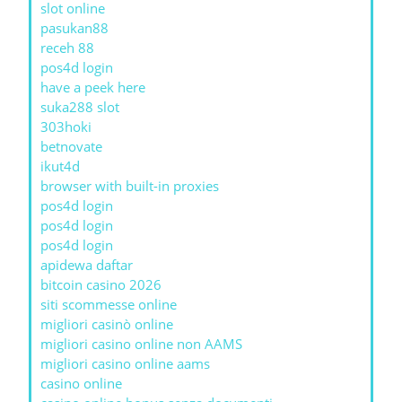
slot online
pasukan88
receh 88
pos4d login
have a peek here
suka288 slot
303hoki
betnovate
ikut4d
browser with built-in proxies
pos4d login
pos4d login
pos4d login
apidewa daftar
bitcoin casino 2026
siti scommesse online
migliori casinò online
migliori casino online non AAMS
migliori casino online aams
casino online