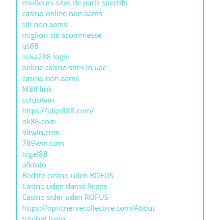
meilleurs sites de paris sportifs
casino online non aams
siti non aams
migliori siti scommesse
qs88
suka288 login
online casino sites in uae
casino non aams
M88 link
solusiwin
https://jdqs888.com/
nk88.com
98win.com
789win com
togel88
afktoto
Bedste casino uden ROFUS
Casino uden dansk licens
Casino sider uden ROFUS
https://opticnervecollective.com/About
totobet login