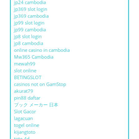
jp24 cambodia
jp369 slot login
jp369 cambodia
jp99 slot login
jp99 cambodia
jp8 slot login
jp8 cambodia
online casino in cambodia
Mw365 Cambodia
mewah99
slot online
BETINGSLOT
casinos not on GamStop
akurat79
pin88 daftar
ブック メーカー 日本
Slot Gacor
lagacuan
togel online
kijangtoto
toto 4d