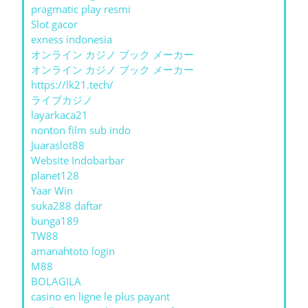
pragmatic play resmi
Slot gacor
exness indonesia
オンライン カジノ ブック メーカー
オンライン カジノ ブック メーカー
https://lk21.tech/
ライブカジノ
layarkaca21
nonton film sub indo
Juaraslot88
Website Indobarbar
planet128
Yaar Win
suka288 daftar
bunga189
TW88
amanahtoto login
M88
BOLAGILA
casino en ligne le plus payant