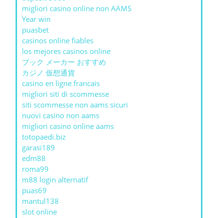
migliori casino online non AAMS
Year win
puasbet
casinos online fiables
los mejores casinos online
ブック メーカー おすすめ
カジノ 仮想通貨
casino en ligne francais
migliori siti di scommesse
siti scommesse non aams sicuri
nuovi casino non aams
migliori casino online aams
totopaedi.biz
garasi189
edm88
roma99
m88 login alternatif
puas69
mantul138
slot online