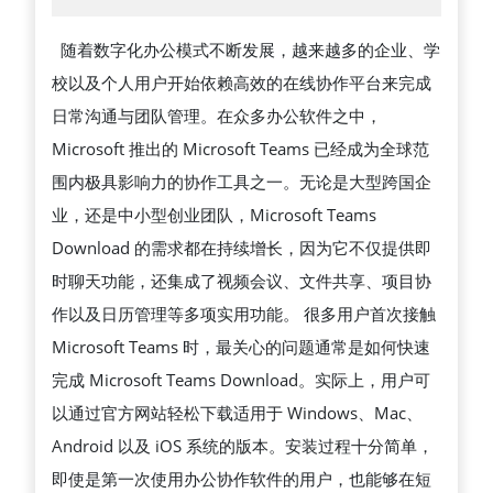
2026
析
随着数字化办公模式不断发展，越来越多的企业、学
MICROSOFT
校以及个人用户开始依赖高效的在线协作平台来完成
TEAMS
日常沟通与团队管理。在众多办公软件之中，
DOWNLOAD
Microsoft 推出的 Microsoft Teams 已经成为全球范
在
围内极具影响力的协作工具之一。无论是大型跨国企
现
业，还是中小型创业团队，Microsoft Teams
代
Download 的需求都在持续增长，因为它不仅提供即
远
时聊天功能，还集成了视频会议、文件共享、项目协
程
作以及日历管理等多项实用功能。 很多用户首次接触
办
Microsoft Teams 时，最关心的问题通常是如何快速
公
完成 Microsoft Teams Download。实际上，用户可
与
以通过官方网站轻松下载适用于 Windows、Mac、
在
Android 以及 iOS 系统的版本。安装过程十分简单，
线
即使是第一次使用办公协作软件的用户，也能够在短
协