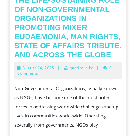
THE LIFE-SUSTAINING ROLE
OF NON-GOVERNMENTAL
ORGANIZATIONS IN
PROMOTING MIXER
EUDAEMONIA, MAN RIGHTS,
STATE OF AFFAIRS TRIBUTE,
THE
AND ACROSS THE GLOBE
LIFE-
August
August 24, 2025
|
quadro_bike
|
0
SUSTA
24,
Comments
2025
ROLE
Non-Governmental Organizations, usually known
OF
as NGOs, have become one of the most potent
NON-
forces in addressing worldwide challenges and up
GOVE
lives in communities world-wide. Operating
ORGAN
severally from governments, NGOs play
IN