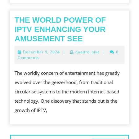
PROM
MIXER
EUDAE
THE WORLD POWER OF
MAN
IPTV ENHANCING YOUR
RIGHT
THE
AMUSEMENT SEE
STATE
WORLD
December
December 9, 2024
|
quadro_bike
|
0
OF
POWER
9,
Comments
2024
AFFAI
OF
The worldly concern of entertainment has greatly
TRIBU
IPTV
evolved over the geezerhood, from traditional
AND
ENHANCING
circularise systems to the modern internet-based
ACRO
YOUR
technology. One discovery that stands out is the
THE
AMUSEMENT
growth of IPTV,
GLOB
SEE