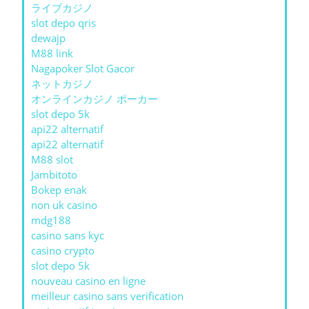
ライブカジノ
slot depo qris
dewajp
M88 link
Nagapoker Slot Gacor
ネットカジノ
オンラインカジノ ポーカー
slot depo 5k
api22 alternatif
api22 alternatif
M88 slot
Jambitoto
Bokep enak
non uk casino
mdg188
casino sans kyc
casino crypto
slot depo 5k
nouveau casino en ligne
meilleur casino sans verification