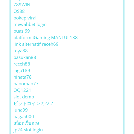
789WIN
QS88
bokep viral
mewahbet login
puas 69
platform iGaming MANTUL138
link alternatif receh69
foya88
pasukan88
receh88
jago189
hinata78
hanoman77
QQ1221
slot demo
ビットコインカジノ
luna99
naga5000
สล็อตเว็บตรง
jp24 slot login