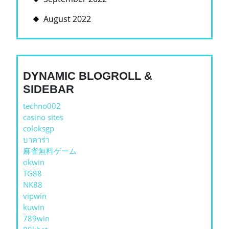
August 2022
DYNAMIC BLOGROLL &
SIDEBAR
techno002
casino sites
coloksgp
บาคาร่า
麻雀無料ゲーム
okwin
TG88
NK88
vipwin
kuwin
789win