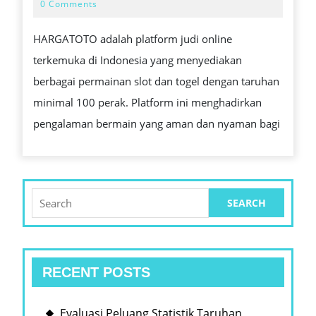
JADI
7,
0 Comments
2025
PILIHAN
HARGATOTO adalah platform judi online
UTAMA
terkemuka di Indonesia yang menyediakan
PECINTA
berbagai permainan slot dan togel dengan taruhan
TOGEL
minimal 100 perak. Platform ini menghadirkan
ONLINE
pengalaman bermain yang aman dan nyaman bagi
DI
INDONESIA
Search
for:
RECENT POSTS
Evaluasi Peluang Statistik Taruhan