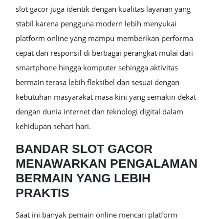
slot gacor juga identik dengan kualitas layanan yang
stabil karena pengguna modern lebih menyukai
platform online yang mampu memberikan performa
cepat dan responsif di berbagai perangkat mulai dari
smartphone hingga komputer sehingga aktivitas
bermain terasa lebih fleksibel dan sesuai dengan
kebutuhan masyarakat masa kini yang semakin dekat
dengan dunia internet dan teknologi digital dalam
kehidupan sehari hari.
BANDAR SLOT GACOR
MENAWARKAN PENGALAMAN
BERMAIN YANG LEBIH
PRAKTIS
Saat ini banyak pemain online mencari platform