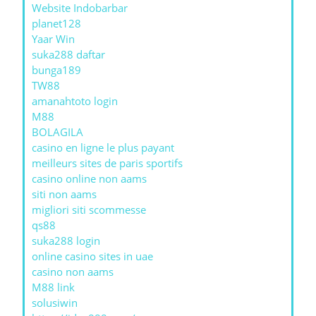
Website Indobarbar
planet128
Yaar Win
suka288 daftar
bunga189
TW88
amanahtoto login
M88
BOLAGILA
casino en ligne le plus payant
meilleurs sites de paris sportifs
casino online non aams
siti non aams
migliori siti scommesse
qs88
suka288 login
online casino sites in uae
casino non aams
M88 link
solusiwin