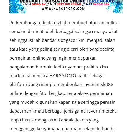
Perkembangan dunia digital membuat hiburan online
semakin diminati oleh berbagai kalangan masyarakat
sehingga istilah bandar slot gacor kini menjadi salah
satu kata yang paling sering dicari oleh para pecinta
permainan online yang ingin mendapatkan
pengalaman bermain lebih nyaman, praktis, dan
modern sementara HARGATOTO hadir sebagai
platform yang mampu memberikan layanan Slot88
online dengan fitur lengkap serta akses permainan
yang mudah digunakan kapan saja sehingga pemain
dapat menikmati berbagai jenis game favorit mereka
tanpa harus mengalami kendala teknis yang
mengganggu kenyamanan bermain selain itu bandar