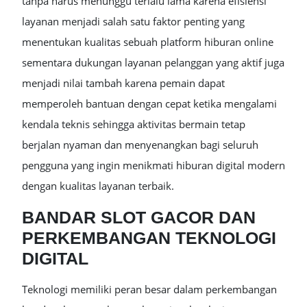
tanpa harus menunggu terlalu lama karena efisiensi
layanan menjadi salah satu faktor penting yang
menentukan kualitas sebuah platform hiburan online
sementara dukungan layanan pelanggan yang aktif juga
menjadi nilai tambah karena pemain dapat
memperoleh bantuan dengan cepat ketika mengalami
kendala teknis sehingga aktivitas bermain tetap
berjalan nyaman dan menyenangkan bagi seluruh
pengguna yang ingin menikmati hiburan digital modern
dengan kualitas layanan terbaik.
BANDAR SLOT GACOR DAN
PERKEMBANGAN TEKNOLOGI
DIGITAL
Teknologi memiliki peran besar dalam perkembangan