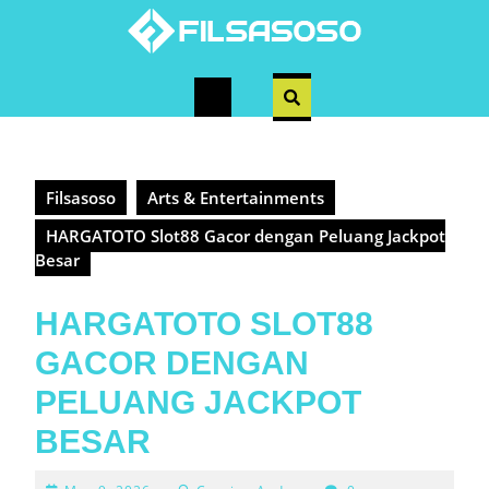
Skip
to
content
Open
Button
Filsasoso
Arts & Entertainments
HARGATOTO Slot88 Gacor dengan Peluang Jackpot
Besar
HARGATOTO SLOT88
GACOR DENGAN
PELUANG JACKPOT
BESAR