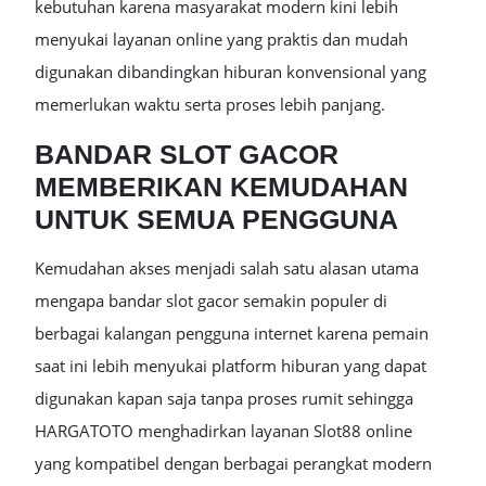
kebutuhan karena masyarakat modern kini lebih
menyukai layanan online yang praktis dan mudah
digunakan dibandingkan hiburan konvensional yang
memerlukan waktu serta proses lebih panjang.
BANDAR SLOT GACOR
MEMBERIKAN KEMUDAHAN
UNTUK SEMUA PENGGUNA
Kemudahan akses menjadi salah satu alasan utama
mengapa bandar slot gacor semakin populer di
berbagai kalangan pengguna internet karena pemain
saat ini lebih menyukai platform hiburan yang dapat
digunakan kapan saja tanpa proses rumit sehingga
HARGATOTO menghadirkan layanan Slot88 online
yang kompatibel dengan berbagai perangkat modern