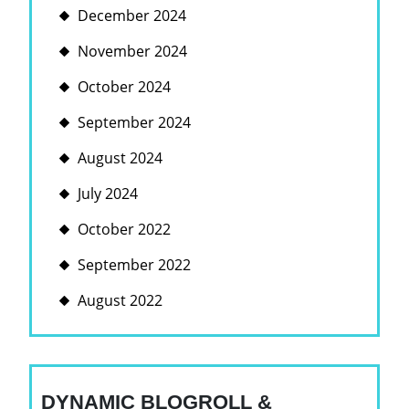
December 2024
November 2024
October 2024
September 2024
August 2024
July 2024
October 2022
September 2022
August 2022
DYNAMIC BLOGROLL &