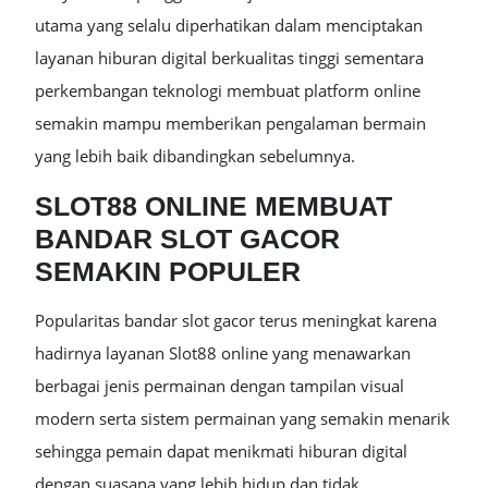
utama yang selalu diperhatikan dalam menciptakan
layanan hiburan digital berkualitas tinggi sementara
perkembangan teknologi membuat platform online
semakin mampu memberikan pengalaman bermain
yang lebih baik dibandingkan sebelumnya.
SLOT88 ONLINE MEMBUAT
BANDAR SLOT GACOR
SEMAKIN POPULER
Popularitas bandar slot gacor terus meningkat karena
hadirnya layanan Slot88 online yang menawarkan
berbagai jenis permainan dengan tampilan visual
modern serta sistem permainan yang semakin menarik
sehingga pemain dapat menikmati hiburan digital
dengan suasana yang lebih hidup dan tidak