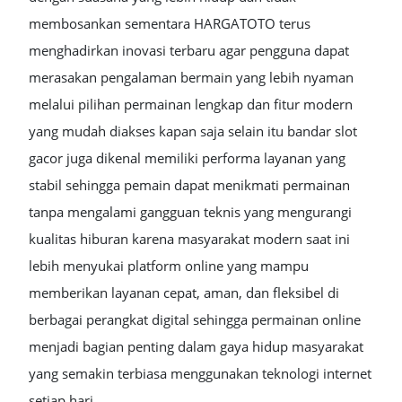
membosankan sementara HARGATOTO terus
menghadirkan inovasi terbaru agar pengguna dapat
merasakan pengalaman bermain yang lebih nyaman
melalui pilihan permainan lengkap dan fitur modern
yang mudah diakses kapan saja selain itu bandar slot
gacor juga dikenal memiliki performa layanan yang
stabil sehingga pemain dapat menikmati permainan
tanpa mengalami gangguan teknis yang mengurangi
kualitas hiburan karena masyarakat modern saat ini
lebih menyukai platform online yang mampu
memberikan layanan cepat, aman, dan fleksibel di
berbagai perangkat digital sehingga permainan online
menjadi bagian penting dalam gaya hidup masyarakat
yang semakin terbiasa menggunakan teknologi internet
setiap hari.