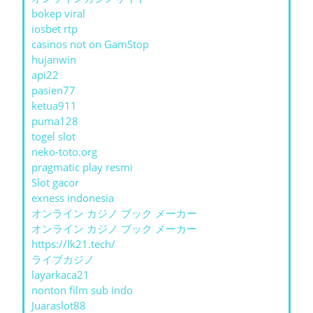
bokep viral
iosbet rtp
casinos not on GamStop
hujanwin
api22
pasien77
ketua911
puma128
togel slot
neko-toto.org
pragmatic play resmi
Slot gacor
exness indonesia
オンライン カジノ ブック メーカー
オンライン カジノ ブック メーカー
https://lk21.tech/
ライブカジノ
layarkaca21
nonton film sub indo
Juaraslot88