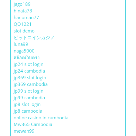
jago189
hinata78
hanoman77
QQ1221
slot demo
ビットコインカジノ
luna99
naga5000
สล็อตเว็บตรง
jp24 slot login
jp24 cambodia
jp369 slot login
jp369 cambodia
jp99 slot login
jp99 cambodia
jp8 slot login
jp8 cambodia
online casino in cambodia
Mw365 Cambodia
mewah99