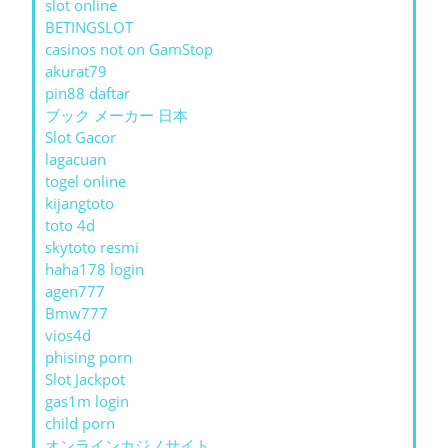
slot online
BETINGSLOT
casinos not on GamStop
akurat79
pin88 daftar
ブック メーカー 日本
Slot Gacor
lagacuan
togel online
kijangtoto
toto 4d
skytoto resmi
haha178 login
agen777
Bmw777
vios4d
phising porn
Slot Jackpot
gas1m login
child porn
オンラインカジノサイト