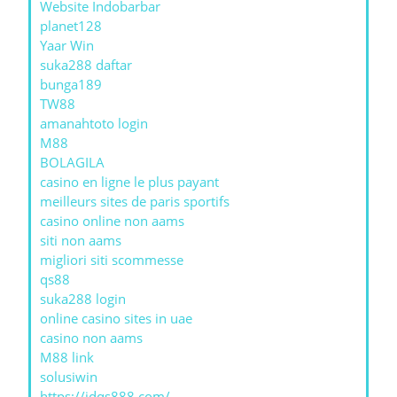
Website Indobarbar
planet128
Yaar Win
suka288 daftar
bunga189
TW88
amanahtoto login
M88
BOLAGILA
casino en ligne le plus payant
meilleurs sites de paris sportifs
casino online non aams
siti non aams
migliori siti scommesse
qs88
suka288 login
online casino sites in uae
casino non aams
M88 link
solusiwin
https://jdqs888.com/