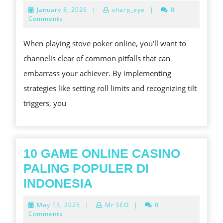
TO
January
January 8, 2026
|
sharp_eye
|
0
AVO
8,
Comments
2026
CO
When playing stove poker online, you’ll want to
PIT
channelis clear of common pitfalls that can
IN
embarrass your achiever. By implementing
POK
strategies like setting roll limits and recognizing tilt
ONL
triggers, you
10 GAME ONLINE CASINO
PALING POPULER DI
10
INDONESIA
GAME
May
May 15, 2025
|
Mr SEO
|
0
ONLINE
15,
Comments
2025