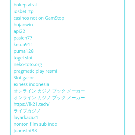
bokep viral
iosbet rtp
casinos not on GamStop
hujanwin
api22
pasien77
ketua911
puma128
togel slot
neko-toto.org
pragmatic play resmi
Slot gacor
exness indonesia
オンライン カジノ ブック メーカー
オンライン カジノ ブック メーカー
https://lk21.tech/
ライブカジノ
layarkaca21
nonton film sub indo
Juaraslot88