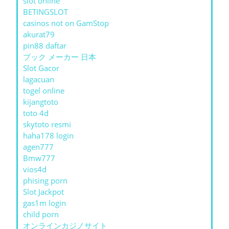
slot online
BETINGSLOT
casinos not on GamStop
akurat79
pin88 daftar
ブック メーカー 日本
Slot Gacor
lagacuan
togel online
kijangtoto
toto 4d
skytoto resmi
haha178 login
agen777
Bmw777
vios4d
phising porn
Slot Jackpot
gas1m login
child porn
オンラインカジノサイト