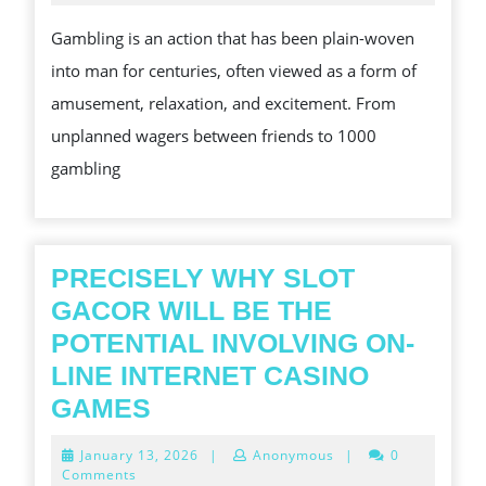
2025
GAMIN
Gambling is an action that has been plain-woven
TRAC
into man for centuries, often viewed as a form of
THE
amusement, relaxation, and excitement. From
PATH
unplanned wagers between friends to 1000
FROM
gambling
INEXP
PERS
FUN
TO
PRECISELY WHY SLOT
SOUL-
GACOR WILL BE THE
DEST
POTENTIAL INVOLVING ON-
OBSE
LINE INTERNET CASINO
PRECISELY
GAMES
WHY
January
January 13, 2026
|
Anonymous
|
0
SLOT
13,
Comments