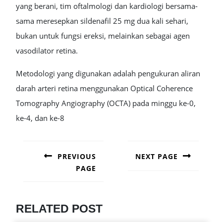
yang berani, tim oftalmologi dan kardiologi bersama-
sama meresepkan sildenafil 25 mg dua kali sehari,
bukan untuk fungsi ereksi, melainkan sebagai agen
vasodilator retina.
Metodologi yang digunakan adalah pengukuran aliran
darah arteri retina menggunakan Optical Coherence
Tomography Angiography (OCTA) pada minggu ke-0,
ke-4, dan ke-8
POST
NAVIGATION
PREVIOUS
NEXT PAGE
PAGE
Next
post:
Previous
post:
RELATED POST