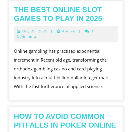
THE BEST ONLINE SLOT
THE
GAMES TO PLAY IN 2025
BEST
May
May 20, 2025
|
Ahmed
|
0
ONLINE
20,
Comments
2025
SLOT
Online gambling has practised exponential
GAMES
increment in Recent old age, transforming the
TO
orthodox gambling casino and card-playing
PLAY
industry into a multi-billion-dollar integer mart.
IN
With the fast furtherance of applied science,
2025
HOW TO AVOID COMMON
HO
PITFALLS IN POKER ONLINE