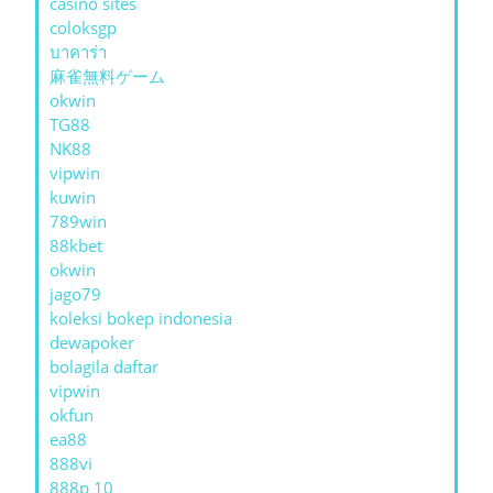
casino sites
coloksgp
บาคาร่า
麻雀無料ゲーム
okwin
TG88
NK88
vipwin
kuwin
789win
88kbet
okwin
jago79
koleksi bokep indonesia
dewapoker
bolagila daftar
vipwin
okfun
ea88
888vi
888p 10