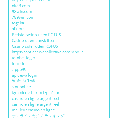
nk88.com
98win.com
789win com
togel88
afktoto
Bedste casino uden ROFUS
Casino uden dansk licens
Casino sider uden ROFUS
https://opticnervecollective.com/About
totobet login
toto slot
zippo99
apidewa login
รับทําเว็บไซต์
slot online
igralnice z hitrim izplačilom
casino en ligne argent réel
casino en ligne argent réel
meilleur casino en ligne
オンラインカジノ ランキング