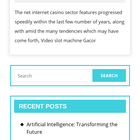
2026
GACOR
The net internet casino sector features progressed
WILL
speedily within the last few number of years, along
BE
with amid the many tendencies which may have
THE
come forth, Video slot machine Gacor
POTENTIAL
INVOLVING
ON-
LINE
Search
for:
INTERNET
CASINO
GAMES
RECENT POSTS
Artificial Intelligence: Transforming the
Future