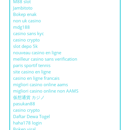
M88 slot
Jambitoto
Bokep enak
non uk casino
mdg188
casino sans kyc
casino crypto
slot depo 5k
nouveau casino en ligne
meilleur casino sans verification
paris sportif tennis
site casino en ligne
casino en ligne francais
migliori casino online aams
migliori casino online non AAMS
仮想通貨 カジノ
pasukan88
casino crypto
Daftar Dewa Togel
haha178 login
Bokep viral