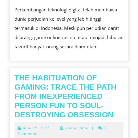
CASINO
Perkembangan teknologi digital telah membawa
PALING
dunia perjudian ke level yang lebih tinggi,
POPULER
termasuk di Indonesia. Meskipun perjudian darat
DI
dilarang, game online casino tetap menjadi hiburan
INDONESIA
favorit banyak orang secara diam-diam.
THE HABITUATION OF
GAMING: TRACE THE PATH
FROM INEXPERIENCED
PERSON FUN TO SOUL-
THE
DESTROYING OBSESSION
HABIT
June
June 15, 2025
|
ahead_time
|
0
OF
15,
Comments