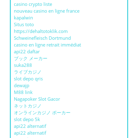
casino crypto liste
nouveau casino en ligne france
kapalwin
Situs toto
https://dehaltotoklik.com
Schweinefleisch Dortmund
casino en ligne retrait immédiat
api22 daftar
ブック メーカー
suka288
ライブカジノ
slot depo qris
dewajp
M88 link
Nagapoker Slot Gacor
ネットカジノ
オンラインカジノ ポーカー
slot depo 5k
api22 alternatif
api22 alternatif