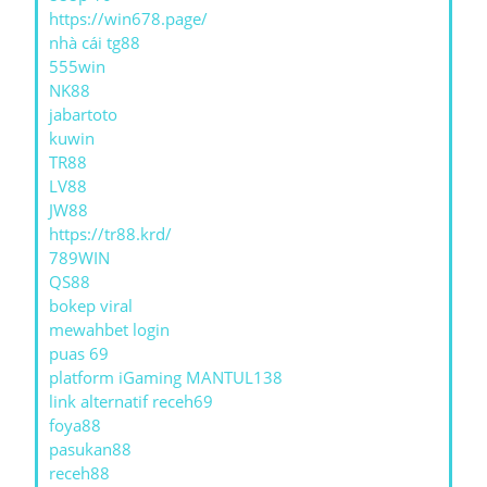
https://win678.page/
nhà cái tg88
555win
NK88
jabartoto
kuwin
TR88
LV88
JW88
https://tr88.krd/
789WIN
QS88
bokep viral
mewahbet login
puas 69
platform iGaming MANTUL138
link alternatif receh69
foya88
pasukan88
receh88