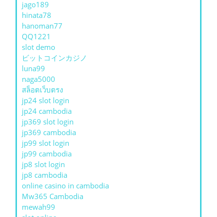
jago189
hinata78
hanoman77
QQ1221
slot demo
ビットコインカジノ
luna99
naga5000
สล็อตเว็บตรง
jp24 slot login
jp24 cambodia
jp369 slot login
jp369 cambodia
jp99 slot login
jp99 cambodia
jp8 slot login
jp8 cambodia
online casino in cambodia
Mw365 Cambodia
mewah99