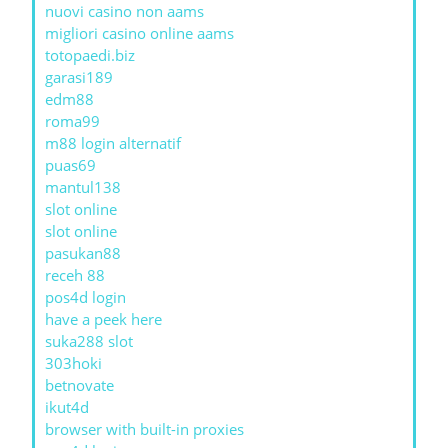
nuovi casino non aams
migliori casino online aams
totopaedi.biz
garasi189
edm88
roma99
m88 login alternatif
puas69
mantul138
slot online
slot online
pasukan88
receh 88
pos4d login
have a peek here
suka288 slot
303hoki
betnovate
ikut4d
browser with built-in proxies