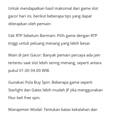
Untuk mendapatkan hasil maksimal dari game slot
gacor hari ini, berikut beberapa tips yang dapat
diterapkan oleh pemain:
Cek RTP Sebelum Bermain: Pilih game dengan RTP
tinggi untuk peluang menang yang lebih besar.
Main di Jam Gacor: Banyak pemain percaya ada jam
tertentu saat slot lebih sering menang, seperti antara
pukul 01.00 04.00 WIB.
Gunakan Pola Buy Spin: Beberapa game seperti
Starlight dan Gates lebih mudah JP jika menggunakan
fitur beli free spin.
Manajemen Modal: Tentukan batas kekalahan dan