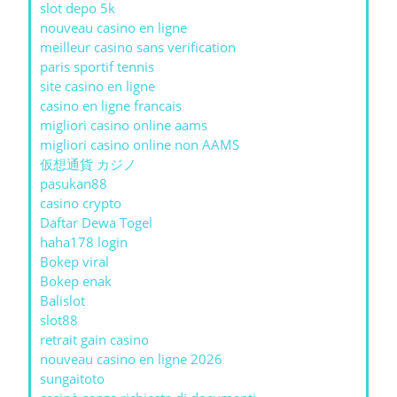
slot depo 5k
nouveau casino en ligne
meilleur casino sans verification
paris sportif tennis
site casino en ligne
casino en ligne francais
migliori casino online aams
migliori casino online non AAMS
仮想通貨 カジノ
pasukan88
casino crypto
Daftar Dewa Togel
haha178 login
Bokep viral
Bokep enak
Balislot
slot88
retrait gain casino
nouveau casino en ligne 2026
sungaitoto