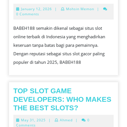
TEMPAT
January
January 12, 2026
|
Mohsin Memon
|
TERBAIK
12,
0 Comments
2026
PARA
BABEH188 semakin dikenal sebagai situs slot
PECINTA
online terbaik di Indonesia yang menghadirkan
SLOT
keseruan tanpa batas bagi para pemainnya.
ONLINE
Dengan reputasi sebagai situs slot gacor paling
INDONESIA
populer di tahun 2025, BABEH188
BERMAIN
DAN
MENANG
BESAR
TOP SLOT GAME
DEVELOPERS: WHO MAKES
TOP
THE BEST SLOTS?
SLOT
May
May 31, 2025
|
Ahmed
|
0
GAME
31,
Comments