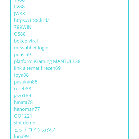
LV88
JW88
https://tr88.krd/
789WIN
QS88
bokep viral
mewahbet login
puas 69
platform iGaming MANTUL138
link alternatif receh69
foya88
pasukan88
receh88
jago189
hinata78
hanoman77
QQ1221
slot demo
ビットコインカジノ
luna99