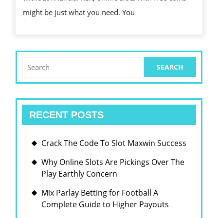
might be just what you need. You
Search
for:
RECENT POSTS
Crack The Code To Slot Maxwin Success
Why Online Slots Are Pickings Over The
Play Earthly Concern
Mix Parlay Betting for Football A
Complete Guide to Higher Payouts