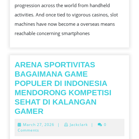
progression across the world from handheld
ONLINE
activities. And once tied to vigorous casinos, slot
THROUG
machines have now become a overseas means
ADVANC
reachable concerning smartphones
ACTIVITI
ARENA SPORTIVITAS
BAGAIMANA GAME
POPULER DI INDONESIA
MENDORONG KOMPETISI
SEHAT DI KALANGAN
ARENA
GAMER
SPORTIVITAS
March
March 27, 2026
|
Jackclark
|
0
BAGAIMANA
27,
Comments
2026
GAME