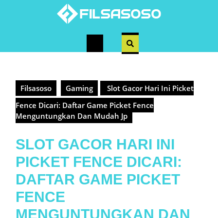
Skip
to
content
Open
Button
Filsasoso
Gaming
Slot Gacor Hari Ini Picket
Fence Dicari: Daftar Game Picket Fence
Menguntungkan Dan Mudah Jp
SLOT GACOR HARI INI
PICKET FENCE DICARI:
DAFTAR GAME PICKET
FENCE
MENGUNTUNGKAN DAN