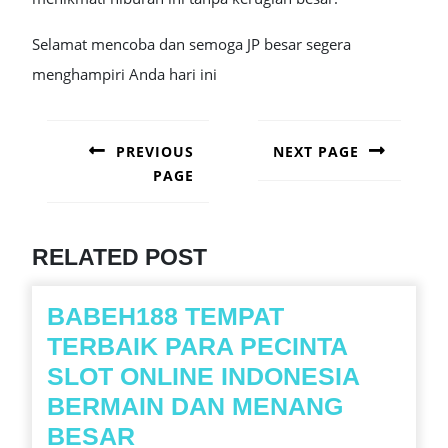
Selamat mencoba dan semoga JP besar segera
menghampiri Anda hari ini
POST
NAVIGATION
PREVIOUS
NEXT PAGE
PAGE
Next
post:
Previous
post:
RELATED POST
BABEH188 TEMPAT
TERBAIK PARA PECINTA
SLOT ONLINE INDONESIA
BERMAIN DAN MENANG
BABEH188
BESAR