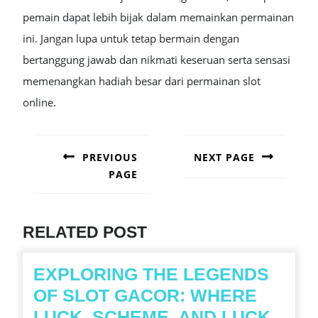
pemain dapat lebih bijak dalam memainkan permainan
ini. Jangan lupa untuk tetap bermain dengan
bertanggung jawab dan nikmati keseruan serta sensasi
memenangkan hadiah besar dari permainan slot
online.
POST
NAVIGATION
PREVIOUS
NEXT PAGE
PAGE
Next
post:
Previous
post:
RELATED POST
EXPLORING THE LEGENDS
OF SLOT GACOR: WHERE
LUCK, SCHEME, AND LUCK