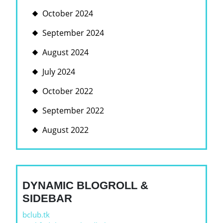
October 2024
September 2024
August 2024
July 2024
October 2022
September 2022
August 2022
DYNAMIC BLOGROLL &
SIDEBAR
bclub.tk