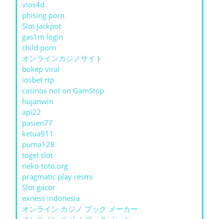
vios4d
phising porn
Slot Jackpot
gas1m login
child porn
オンラインカジノサイト
bokep viral
iosbet rtp
casinos not on GamStop
hujanwin
api22
pasien77
ketua911
puma128
togel slot
neko-toto.org
pragmatic play resmi
Slot gacor
exness indonesia
オンライン カジノ ブック メーカー