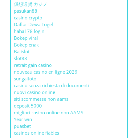
仮想通貨 カジノ
pasukan88
casino crypto
Daftar Dewa Togel
haha178 login
Bokep viral
Bokep enak
Balislot
slot88
retrait gain casino
nouveau casino en ligne 2026
sungaitoto
casinò senza richiesta di documenti
nuovi casino online
siti scommesse non aams
deposit 5000
migliori casino online non AAMS
Year win
puasbet
casinos online fiables