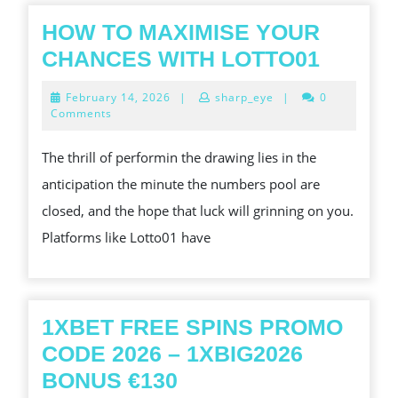
STEER
TO
HOW TO MAXIMISE YOUR
EVENING
HOW
CHANCES WITH LOTTO01
AMUSEMENT,
TO
February
February 14, 2026
|
sharp_eye
|
0
,
MAXIM
14,
Comments
2026
AND
YOUR
The thrill of performin the drawing lies in the
STAGE
CHANC
anticipation the minute the numbers pool are
SET
WITH
closed, and the hope that luck will grinning on you.
EXPERIENCE
LOTTO
Platforms like Lotto01 have
ON
SOUTHLAND
KOREA
S
1XBET FREE SPINS PROMO
ISLAND
CODE 2026 – 1XBIG2026
PARADISE
1XBET
BONUS €130