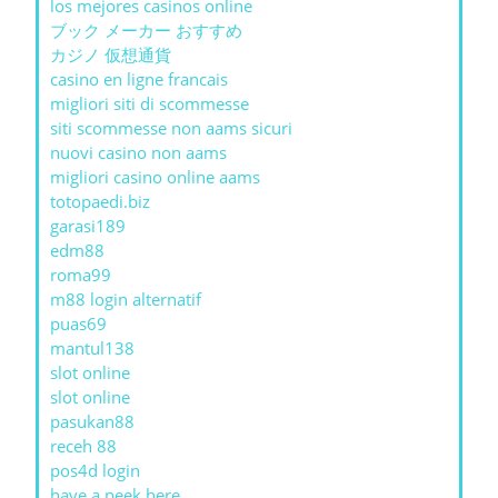
los mejores casinos online
ブック メーカー おすすめ
カジノ 仮想通貨
casino en ligne francais
migliori siti di scommesse
siti scommesse non aams sicuri
nuovi casino non aams
migliori casino online aams
totopaedi.biz
garasi189
edm88
roma99
m88 login alternatif
puas69
mantul138
slot online
slot online
pasukan88
receh 88
pos4d login
have a peek here