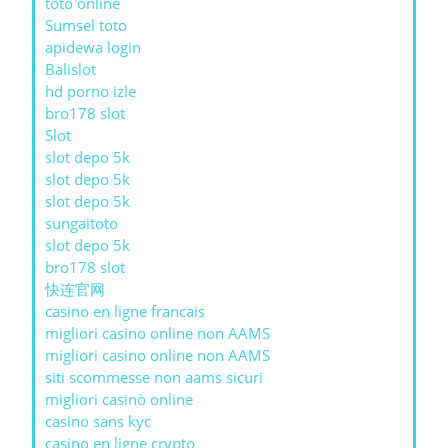
toto online
Sumsel toto
apidewa login
Balislot
hd porno izle
bro178 slot
Slot
slot depo 5k
slot depo 5k
slot depo 5k
sungaitoto
slot depo 5k
bro178 slot
快连官网
casino en ligne francais
migliori casino online non AAMS
migliori casino online non AAMS
siti scommesse non aams sicuri
migliori casinò online
casino sans kyc
casino en ligne crypto