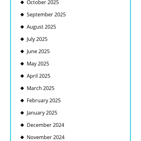
October 2025
September 2025
August 2025
July 2025
June 2025
May 2025
April 2025
March 2025
February 2025
January 2025
December 2024
November 2024