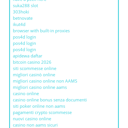
suka288 slot
303hoki
betnovate
ikut4d
browser with built-in proxies
pos4d login
pos4d login
pos4d login
apidewa daftar
bitcoin casino 2026
siti scommesse online
migliori casinò online
migliori casino online non AAMS
migliori casino online aams
casino online
casino online bonus senza documenti
siti poker online non aams
pagamenti crypto scommesse
nuovi casino online
casino non aams sicuri