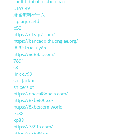
car lift dubai to abu dhabi
DEWI99
麻雀無料ゲーム
rtp arjuna4d
b52
https://rikvip7.com/
https://bancadoithuong.ae.org/
lô đề trực tuyến
https://ad88.it.com/
789f
s8
link ev99
slot jackpot
sniperslot
https://nhacai8xbets.com/
https://8xbet00.co/
https://8xbetcom.world
ea88
kp88
https://789fo.com/
https://nk888.io/