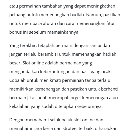
atau permainan tambahan yang dapat meningkatkan
peluang untuk memenangkan hadiah. Namun, pastikan
untuk membaca aturan dan cara memenangkan fitur
bonus ini sebelum memainkannya.
Yang terakhir, tetaplah bermain dengan santai dan
jangan terlalu berambisi untuk memenangkan hadiah
besar. Slot online adalah permainan yang
mengandalkan keberuntungan dan hasil yang acak.
Cobalah untuk menikmati permainan tanpa terlalu
memikirkan kemenangan dan pastikan untuk berhenti
bermain jika sudah mencapai target kemenangan atau
kekalahan yang sudah ditetapkan sebelumnya.
Dengan memahami seluk beluk slot online dan
memahami cara kerja dan strategi terbaik, diharapkan