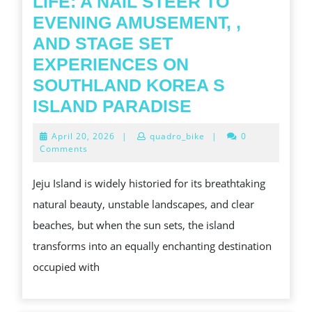
LIFE: A NAIL STEER TO
DIGITAL
EVENING AMUSEMENT, ,
CASINO
AND STAGE SET
KINGDOM
EXPERIENCES ON
SOUTHLAND KOREA S
EXPLORING
ISLAND PARADISE
THE
April
April 20, 2026
|
quadro_bike
|
0
VIBRANT
20,
Comments
2026
CHARM
Jeju Island is widely historied for its breathtaking
OF
natural beauty, unstable landscapes, and clear
JEJU
beaches, but when the sun sets, the island
NIGHT
transforms into an equally enchanting destination
LIFE:
occupied with
A
NAIL