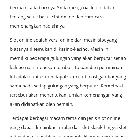
bermain, ada baiknya Anda mengenal lebih dalam
tentang seluk beluk slot online dan cara-cara
memenangkan hadiahnya.
Slot online adalah versi online dari mesin slot yang
biasanya ditemukan di kasino-kasino. Mesin ini
memiliki beberapa gulungan yang akan berputar setiap
kali pemain menekan tombol. Tujuan dari permainan
ini adalah untuk mendapatkan kombinasi gambar yang
sama pada setiap gulungan yang berputar. Kombinasi
tersebut akan menentukan jumlah kemenangan yang
akan didapatkan oleh pemain.
Terdapat berbagai macam tema dan jenis slot online
yang dapat dimainkan, mulai dari slot klasik hingga slot
video dengan grafik yang menarik. Namun, permainan