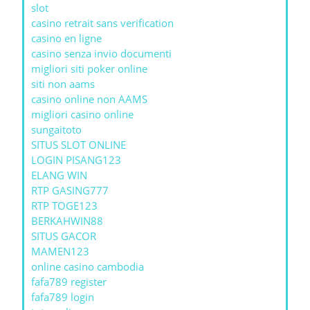
slot
casino retrait sans verification
casino en ligne
casino senza invio documenti
migliori siti poker online
siti non aams
casino online non AAMS
migliori casino online
sungaitoto
SITUS SLOT ONLINE
LOGIN PISANG123
ELANG WIN
RTP GASING777
RTP TOGE123
BERKAHWIN88
SITUS GACOR
MAMEN123
online casino cambodia
fafa789 register
fafa789 login