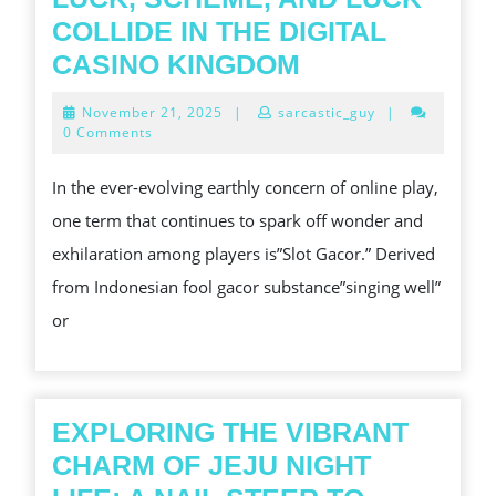
COLLIDE IN THE DIGITAL
EXPLORING
CASINO KINGDOM
THE
November
November 21, 2025
|
sarcastic_guy
|
LEGENDS
21,
0 Comments
2025
OF
In the ever-evolving earthly concern of online play,
SLOT
one term that continues to spark off wonder and
GACOR:
exhilaration among players is”Slot Gacor.” Derived
WHERE
from Indonesian fool gacor substance”singing well”
LUCK,
or
SCHEME,
AND
LUCK
COLLIDE
EXPLORING THE VIBRANT
IN
CHARM OF JEJU NIGHT
THE