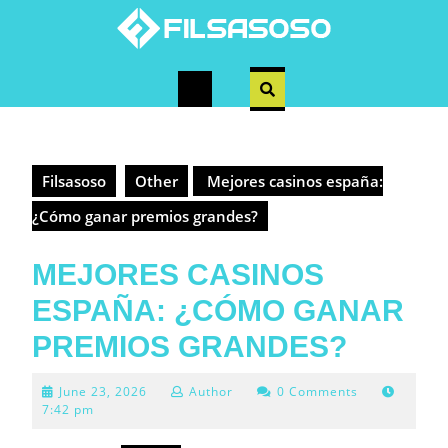
Skip
to
content
Open
Button
Filsasoso
Other
Mejores casinos españa:
¿Cómo ganar premios grandes?
MEJORES CASINOS
ESPAÑA: ¿CÓMO GANAR
PREMIOS GRANDES?
June
June 23, 2026
Author
0 Comments
23,
7:42 pm
2026