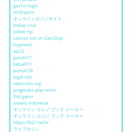
gas1m login
child porn
オンラインカジノサイト
bokep viral
iosbet rtp
casinos not on GamStop
hujanwin
api22
pasien77
ketua911
puma128
togel slot
neko-toto.org
pragmatic play resmi
Slot gacor
exness indonesia
オンライン カジノ ブック メーカー
オンライン カジノ ブック メーカー
https://lk21.tech/
ライブカジノ