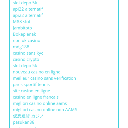
slot depo 5k
api22 alternatif
api22 alternatif
M88 slot
Jambitoto
Bokep enak
non uk casino
mdg188
casino sans kyc
casino crypto
slot depo 5k
nouveau casino en ligne
meilleur casino sans verification
paris sportif tennis
site casino en ligne
casino en ligne francais
migliori casino online aams
migliori casino online non AAMS
仮想通貨 カジノ
pasukan88