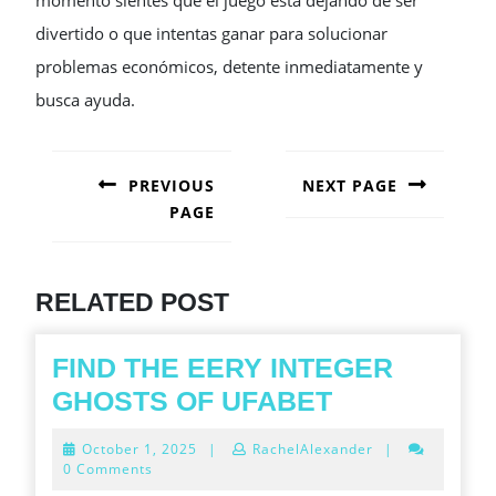
momento sientes que el juego está dejando de ser
divertido o que intentas ganar para solucionar
problemas económicos, detente inmediatamente y
busca ayuda.
POST
NAVIGATION
PREVIOUS
NEXT PAGE
PAGE
Next
post:
Previous
post:
RELATED POST
FIND THE EERY INTEGER
FIND
GHOSTS OF UFABET
THE
October
October 1, 2025
|
RachelAlexander
|
EERY
1,
0 Comments
2025