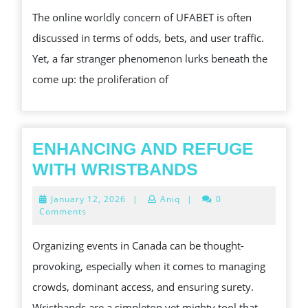
INTEGER
The online worldly concern of UFABET is often
GHOSTS
discussed in terms of odds, bets, and user traffic.
OF
Yet, a far stranger phenomenon lurks beneath the
UFABET
come up: the proliferation of
ENHANCING AND REFUGE
ENHANCING
WITH WRISTBANDS
AND
January
January 12, 2026
|
Aniq
|
0
REFUGE
12,
Comments
2026
WITH
Organizing events in Canada can be thought-
WRISTBAND
provoking, especially when it comes to managing
crowds, dominant access, and ensuring surety.
Wristbands are a simpleton yet mighty tool that