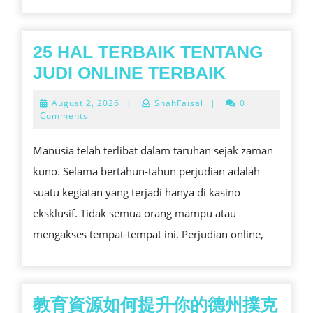
THROUGH
25 HAL TERBAIK TENTANG
25
JUDI ONLINE TERBAIK
HAL
August
August 2, 2026
|
ShahFaisal
|
0
TERBAIK
2,
Comments
2026
TENTANG
Manusia telah terlibat dalam taruhan sejak zaman
JUDI
kuno. Selama bertahun-tahun perjudian adalah
ONLINE
suatu kegiatan yang terjadi hanya di kasino
TERBAIK
eksklusif. Tidak semua orang mampu atau
mengakses tempat-tempat ini. Perjudian online,
教育資源如何提升你的德州撲克