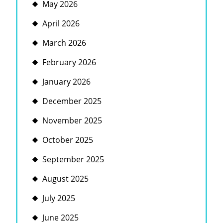
May 2026
April 2026
March 2026
February 2026
January 2026
December 2025
November 2025
October 2025
September 2025
August 2025
July 2025
June 2025