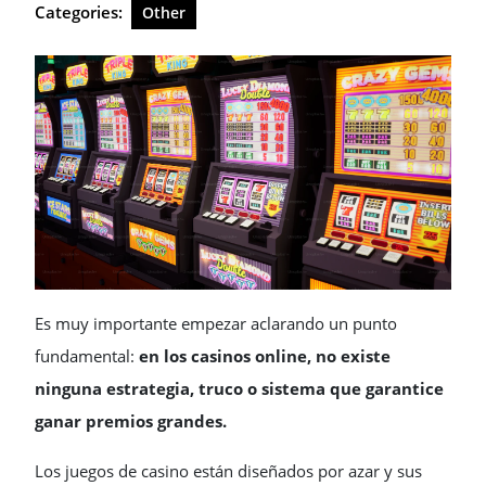
Categories:
Other
Es muy importante empezar aclarando un punto
fundamental:
en los casinos online, no existe
ninguna estrategia, truco o sistema que garantice
ganar premios grandes.
Los juegos de casino están diseñados por azar y sus