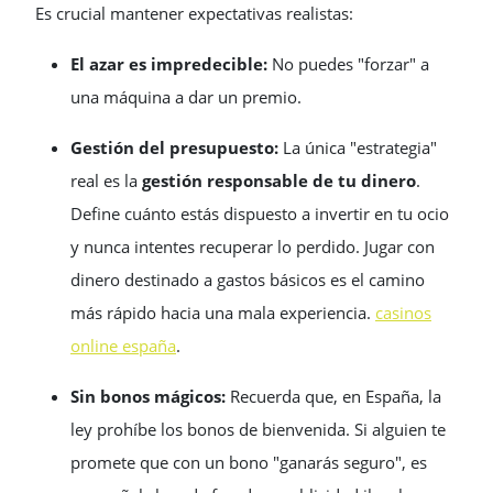
Es crucial mantener expectativas realistas:
El azar es impredecible:
No puedes "forzar" a
una máquina a dar un premio.
Gestión del presupuesto:
La única "estrategia"
real es la
gestión responsable de tu dinero
.
Define cuánto estás dispuesto a invertir en tu ocio
y nunca intentes recuperar lo perdido. Jugar con
dinero destinado a gastos básicos es el camino
más rápido hacia una mala experiencia.
casinos
online españa
.
Sin bonos mágicos:
Recuerda que, en España, la
ley prohíbe los bonos de bienvenida. Si alguien te
promete que con un bono "ganarás seguro", es