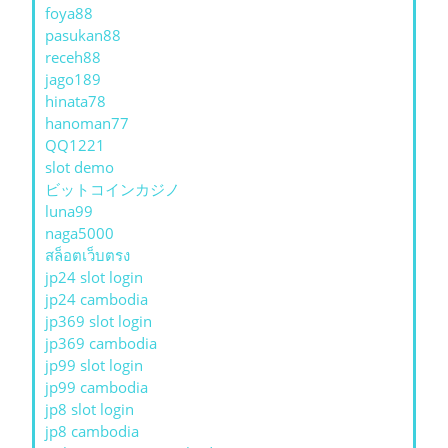
foya88
pasukan88
receh88
jago189
hinata78
hanoman77
QQ1221
slot demo
ビットコインカジノ
luna99
naga5000
สล็อตเว็บตรง
jp24 slot login
jp24 cambodia
jp369 slot login
jp369 cambodia
jp99 slot login
jp99 cambodia
jp8 slot login
jp8 cambodia