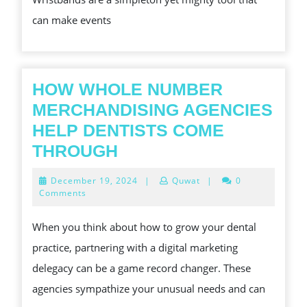
can make events
HOW WHOLE NUMBER
MERCHANDISING AGENCIES
HELP DENTISTS COME
HOW
THROUGH
WHOLE
December
December 19, 2024
|
Quwat
|
0
NUMBER
19,
Comments
2024
MERCHANDISING
When you think about how to grow your dental
AGENCIES
practice, partnering with a digital marketing
HELP
delegacy can be a game record changer. These
DENTISTS
agencies sympathize your unusual needs and can
COME