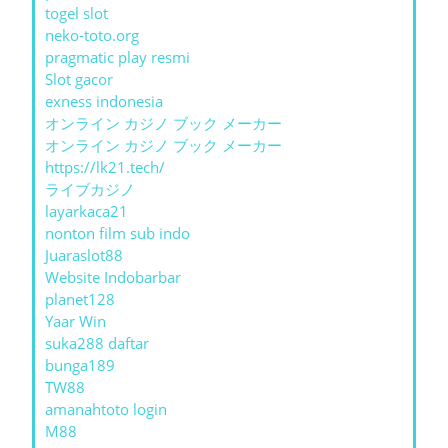
togel slot
neko-toto.org
pragmatic play resmi
Slot gacor
exness indonesia
オンライン カジノ ブック メーカー
オンライン カジノ ブック メーカー
https://lk21.tech/
ライブカジノ
layarkaca21
nonton film sub indo
Juaraslot88
Website Indobarbar
planet128
Yaar Win
suka288 daftar
bunga189
TW88
amanahtoto login
M88