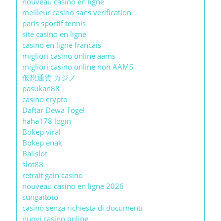
nouveau casino en ligne
meilleur casino sans verification
paris sportif tennis
site casino en ligne
casino en ligne francais
migliori casino online aams
migliori casino online non AAMS
仮想通貨 カジノ
pasukan88
casino crypto
Daftar Dewa Togel
haha178 login
Bokep viral
Bokep enak
Balislot
slot88
retrait gain casino
nouveau casino en ligne 2026
sungaitoto
casinò senza richiesta di documenti
nuovi casino online