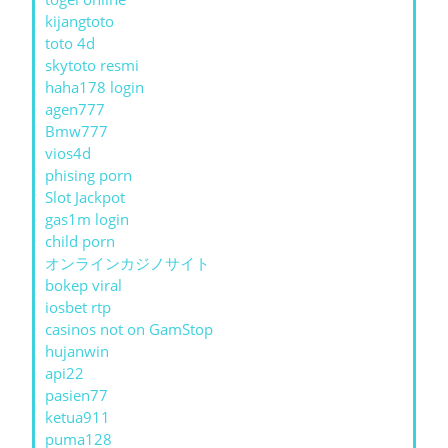
kijangtoto
toto 4d
skytoto resmi
haha178 login
agen777
Bmw777
vios4d
phising porn
Slot Jackpot
gas1m login
child porn
オンラインカジノサイト
bokep viral
iosbet rtp
casinos not on GamStop
hujanwin
api22
pasien77
ketua911
puma128