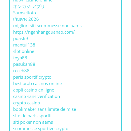
オンカジ アプリ
Sumseltoto
เว็บตรง 2026
migliori siti scommesse non aams
https://nganhangquanao.com/
puas69
mantul138
slot online
foya88
pasukan88
receh88
paris sportif crypto
best arab casinos online
appli casino en ligne
casino sans verification
crypto casino
bookmaker sans limite de mise
site de paris sportif
siti poker non aams
scommesse sportive crypto