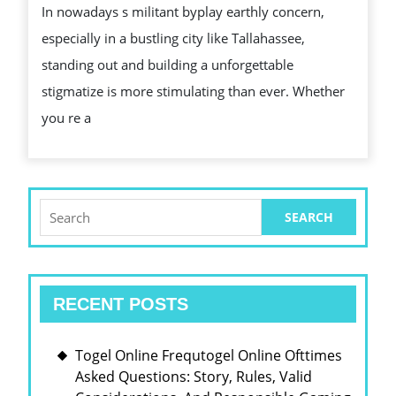
In nowadays s militant byplay earthly concern,
INTEGER
especially in a bustling city like Tallahassee,
SELLING
standing out and building a unforgettable
AGENCIES
stigmatize is more stimulating than ever. Whether
TO
you re a
BOOST
YOUR
BRAND
Search
for:
RECENT POSTS
Togel Online Frequtogel Online Ofttimes
Asked Questions: Story, Rules, Valid