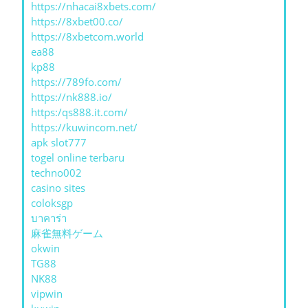
https://nhacai8xbets.com/
https://8xbet00.co/
https://8xbetcom.world
ea88
kp88
https://789fo.com/
https://nk888.io/
https:/qs888.it.com/
https://kuwincom.net/
apk slot777
togel online terbaru
techno002
casino sites
coloksgp
บาคาร่า
麻雀無料ゲーム
okwin
TG88
NK88
vipwin