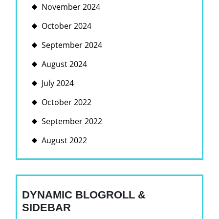
November 2024
October 2024
September 2024
August 2024
July 2024
October 2022
September 2022
August 2022
DYNAMIC BLOGROLL &
SIDEBAR