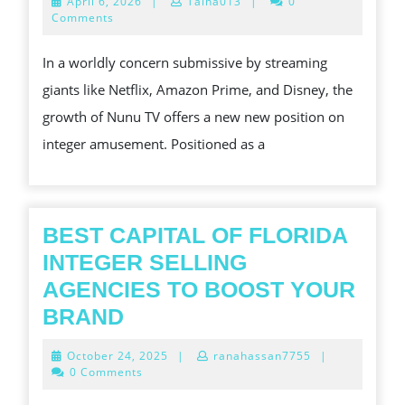
April
April 6, 2026
|
Talha013
|
0
TV:
6,
Comments
2026
A
In a worldly concern submissive by streaming
RECENTL
giants like Netflix, Amazon Prime, and Disney, the
TAKE
growth of Nunu TV offers a new new position on
ON
integer amusement. Positioned as a
STREAMI
SERVICE
BEST CAPITAL OF FLORIDA
INTEGER SELLING
AGENCIES TO BOOST YOUR
BEST
BRAND
CAPITAL
October
October 24, 2025
|
ranahassan7755
|
OF
24,
0 Comments
2025
FLORIDA