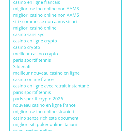
casino en ligne francais
migliori casino online non AAMS
migliori casino online non AAMS
siti scommesse non aams sicuri
migliori casinò online
casino sans kyc
casino en ligne crypto
casino crypto
meilleur casino crypto
paris sportif tennis
Sildenafil
meilleur nouveau casino en ligne
casino online france
casino en ligne avec retrait instantané
paris sportif tennis
paris sportif crypto 2026
nouveau casino en ligne france
migliori casino online stranieri
casino senza richiesta documenti
migliori siti poker online italiani
nuovi casino online