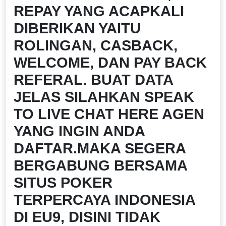
REPAY YANG ACAPKALI
DIBERIKAN YAITU
ROLINGAN, CASBACK,
WELCOME, DAN PAY BACK
REFERAL. BUAT DATA
JELAS SILAHKAN SPEAK
TO LIVE CHAT HERE AGEN
YANG INGIN ANDA
DAFTAR.MAKA SEGERA
BERGABUNG BERSAMA
SITUS POKER
TERPERCAYA INDONESIA
DI EU9, DISINI TIDAK