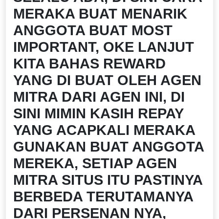
MERAKA BUAT MENARIK
ANGGOTA BUAT MOST
IMPORTANT, OKE LANJUT
KITA BAHAS REWARD
YANG DI BUAT OLEH AGEN
MITRA DARI AGEN INI, DI
SINI MIMIN KASIH REPAY
YANG ACAPKALI MERAKA
GUNAKAN BUAT ANGGOTA
MEREKA, SETIAP AGEN
MITRA SITUS ITU PASTINYA
BERBEDA TERUTAMANYA
DARI PERSENAN NYA,