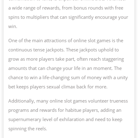
a wide range of rewards, from bonus rounds with free
spins to multipliers that can significantly encourage your
win.
One of the main attractions of online slot games is the
continuous tense jackpots. These jackpots uphold to
grow as more players take part, often reach staggering
amounts that can change your life in an moment. The
chance to win a life-changing sum of money with a unity
bet keeps players sexual climax back for more.
Additionally, many online slot games volunteer trueness
programs and rewards for habitue players, adding an
supernumerary level of exhilaration and need to keep
spinning the reels.