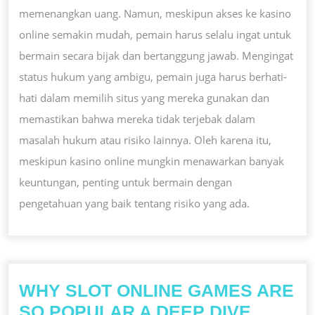
memenangkan uang. Namun, meskipun akses ke kasino
online semakin mudah, pemain harus selalu ingat untuk
bermain secara bijak dan bertanggung jawab. Mengingat
status hukum yang ambigu, pemain juga harus berhati-
hati dalam memilih situs yang mereka gunakan dan
memastikan bahwa mereka tidak terjebak dalam
masalah hukum atau risiko lainnya. Oleh karena itu,
meskipun kasino online mungkin menawarkan banyak
keuntungan, penting untuk bermain dengan
pengetahuan yang baik tentang risiko yang ada.
WHY SLOT ONLINE GAMES ARE
WHY
SO POPULAR A DEEP DIVE