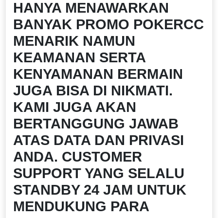
HANYA MENAWARKAN
BANYAK PROMO POKERCC
MENARIK NAMUN
KEAMANAN SERTA
KENYAMANAN BERMAIN
JUGA BISA DI NIKMATI.
KAMI JUGA AKAN
BERTANGGUNG JAWAB
ATAS DATA DAN PRIVASI
ANDA. CUSTOMER
SUPPORT YANG SELALU
STANDBY 24 JAM UNTUK
MENDUKUNG PARA