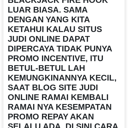
BLACKJACK FIRE HOOK
LUAR BIASA. SAMA
DENGAN YANG KITA
KETAHUI KALAU SITUS
JUDI ONLINE DAPAT
DIPERCAYA TIDAK PUNYA
PROMO INCENTIVE, ITU
BETUL-BETUL LAH
KEMUNGKINANNYA KECIL,
SAAT BLOG SITE JUDI
ONLINE RAMAI KEMBALI
RAMAI NYA KESEMPATAN
PROMO REPAY AKAN
SELALU ADA, DI SINI CARA