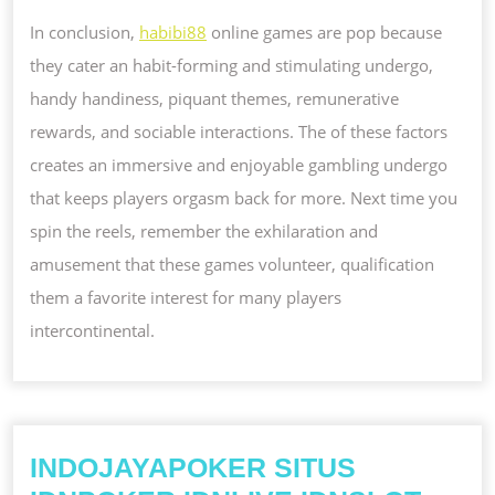
In conclusion,
habibi88
online games are pop because
they cater an habit-forming and stimulating undergo,
handy handiness, piquant themes, remunerative
rewards, and sociable interactions. The of these factors
creates an immersive and enjoyable gambling undergo
that keeps players orgasm back for more. Next time you
spin the reels, remember the exhilaration and
amusement that these games volunteer, qualification
them a favorite interest for many players
intercontinental.
INDOJAYAPOKER SITUS