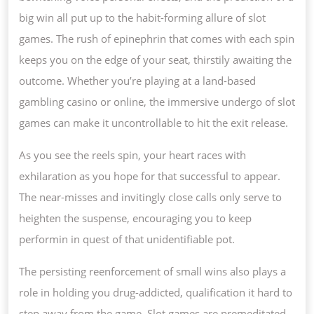
big win all put up to the habit-forming allure of slot
games. The rush of epinephrin that comes with each spin
keeps you on the edge of your seat, thirstily awaiting the
outcome. Whether you’re playing at a land-based
gambling casino or online, the immersive undergo of slot
games can make it uncontrollable to hit the exit release.
As you see the reels spin, your heart races with
exhilaration as you hope for that successful to appear.
The near-misses and invitingly close calls only serve to
heighten the suspense, encouraging you to keep
performin in quest of that unidentifiable pot.
The persisting reenforcement of small wins also plays a
role in holding you drug-addicted, qualification it hard to
step away from the game. Slot games are premeditated