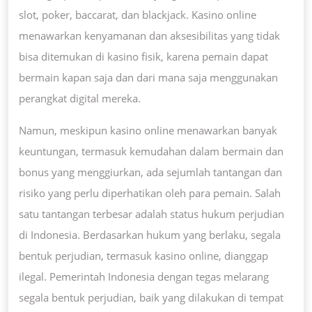
slot, poker, baccarat, dan blackjack. Kasino online
menawarkan kenyamanan dan aksesibilitas yang tidak
bisa ditemukan di kasino fisik, karena pemain dapat
bermain kapan saja dan dari mana saja menggunakan
perangkat digital mereka.
Namun, meskipun kasino online menawarkan banyak
keuntungan, termasuk kemudahan dalam bermain dan
bonus yang menggiurkan, ada sejumlah tantangan dan
risiko yang perlu diperhatikan oleh para pemain. Salah
satu tantangan terbesar adalah status hukum perjudian
di Indonesia. Berdasarkan hukum yang berlaku, segala
bentuk perjudian, termasuk kasino online, dianggap
ilegal. Pemerintah Indonesia dengan tegas melarang
segala bentuk perjudian, baik yang dilakukan di tempat