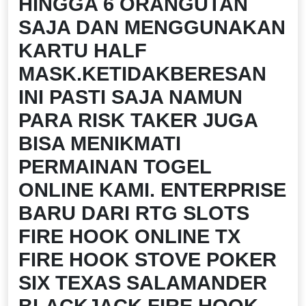
HINGGA 6 ORANGUTAN
SAJA DAN MENGGUNAKAN
KARTU HALF
MASK.KETIDAKBERESAN
INI PASTI SAJA NAMUN
PARA RISK TAKER JUGA
BISA MENIKMATI
PERMAINAN TOGEL
ONLINE KAMI. ENTERPRISE
BARU DARI RTG SLOTS
FIRE HOOK ONLINE TX
FIRE HOOK STOVE POKER
SIX TEXAS SALAMANDER