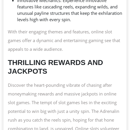
Innovative Mechanics: Experience innovative
features like cascading reels, expanding wilds, and
unusual payline structures that keep the exhilaration
levels high with every spin.
With their engaging themes and features, online slot
games offer a dynamic and entertaining gaming see that
appeals to a wide audience.
THRILLING REWARDS AND
JACKPOTS
Discover the heart-pounding vibrate of chasing after
moneymaking rewards and massive jackpots in online
slot games. The tempt of slot games lies in the exciting
potential to win big with just a unity spin. The Adrenalin
rush as you catch the reels spin, hoping for that hone
combination to land, is unpaired. Online slots volunteer