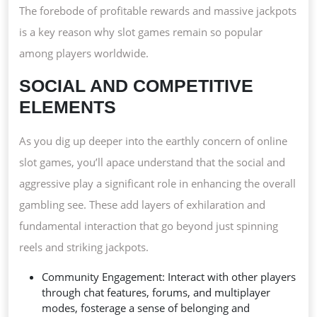
The forebode of profitable rewards and massive jackpots
is a key reason why slot games remain so popular
among players worldwide.
SOCIAL AND COMPETITIVE
ELEMENTS
As you dig up deeper into the earthly concern of online
slot games, you’ll apace understand that the social and
aggressive play a significant role in enhancing the overall
gambling see. These add layers of exhilaration and
fundamental interaction that go beyond just spinning
reels and striking jackpots.
Community Engagement: Interact with other players
through chat features, forums, and multiplayer
modes, fosterage a sense of belonging and