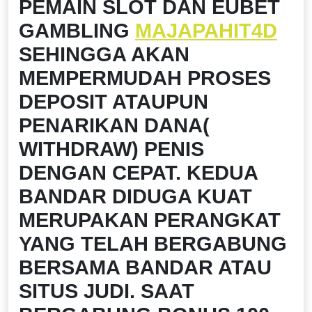
PEMAIN SLOT DAN EUBET
GAMBLING
MAJAPAHIT4D
SEHINGGA AKAN
MEMPERMUDAH PROSES
DEPOSIT ATAUPUN
PENARIKAN DANA(
WITHDRAW) PENIS
DENGAN CEPAT. KEDUA
BANDAR DIDUGA KUAT
MERUPAKAN PERANGKAT
YANG TELAH BERGABUNG
BERSAMA BANDAR ATAU
SITUS JUDI. SAAT