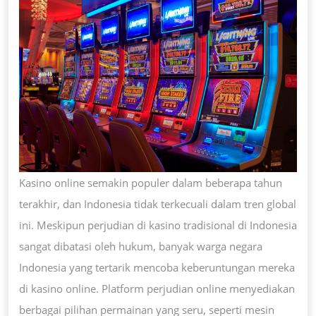
PENGGUNA
PENGETAHUAN
DI
KASINO
ONLINE
Kasino online semakin populer dalam beberapa tahun
terakhir, dan Indonesia tidak terkecuali dalam tren global
ini. Meskipun perjudian di kasino tradisional di Indonesia
sangat dibatasi oleh hukum, banyak warga negara
Indonesia yang tertarik mencoba keberuntungan mereka
di kasino online. Platform perjudian online menyediakan
berbagai pilihan permainan yang seru, seperti mesin