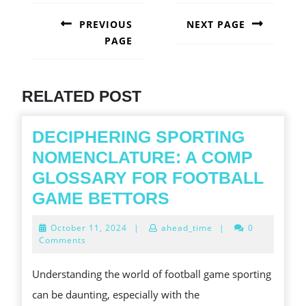
POST
NAVIGATION
PREVIOUS
NEXT PAGE
PAGE
Next
post:
Previous
post:
RELATED POST
DECIPHERING SPORTING
NOMENCLATURE: A COMP
GLOSSARY FOR FOOTBALL
DECIPHERING
GAME BETTORS
SPORTING
October
October 11, 2024
|
ahead_time
|
0
NOMENCLATUR
11,
Comments
2024
A
Understanding the world of football game sporting
COMP
can be daunting, especially with the
GLOSSARY