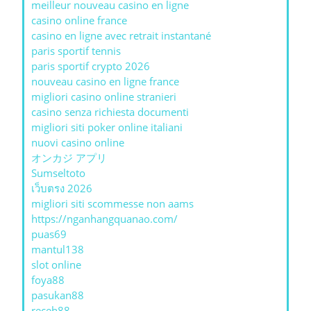
meilleur nouveau casino en ligne
casino online france
casino en ligne avec retrait instantané
paris sportif tennis
paris sportif crypto 2026
nouveau casino en ligne france
migliori casino online stranieri
casino senza richiesta documenti
migliori siti poker online italiani
nuovi casino online
オンカジ アプリ
Sumseltoto
เว็บตรง 2026
migliori siti scommesse non aams
https://nganhangquanao.com/
puas69
mantul138
slot online
foya88
pasukan88
receh88