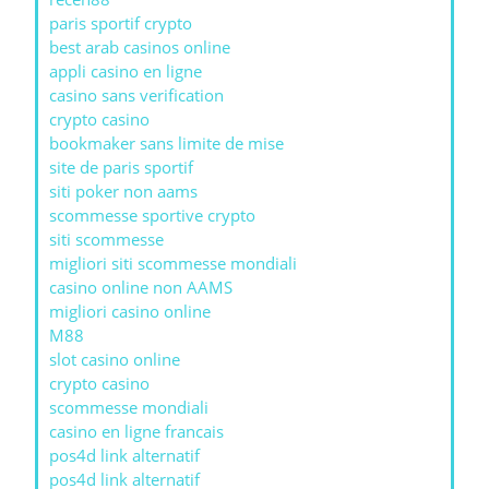
paris sportif crypto
best arab casinos online
appli casino en ligne
casino sans verification
crypto casino
bookmaker sans limite de mise
site de paris sportif
siti poker non aams
scommesse sportive crypto
siti scommesse
migliori siti scommesse mondiali
casino online non AAMS
migliori casino online
M88
slot casino online
crypto casino
scommesse mondiali
casino en ligne francais
pos4d link alternatif
pos4d link alternatif