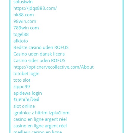
solusiwin
https://jdqs888.com/
nk88.com
98win.com
789win com
togel88
afktoto
Bedste casino uden ROFUS
Casino uden dansk licens
Casino sider uden ROFUS
https://opticnervecollective.com/About
totobet login
toto slot
zippo99
apidewa login
รับทําเว็บไซต์
slot online
igralnice z hitrim izplačilom
casino en ligne argent réel
casino en ligne argent réel
meilleur casino en ligne