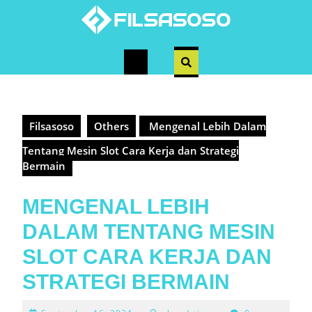
Skip
to
content
Open
Button
Filsasoso
Others
Mengenal Lebih Dalam
Tentang Mesin Slot Cara Kerja dan Strategi
Bermain
MENGENAL LEBIH
DALAM TENTANG MESIN
SLOT CARA KERJA DAN
STRATEGI BERMAIN