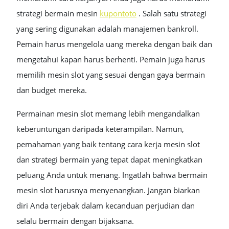
strategi bermain mesin
kupontoto
. Salah satu strategi
yang sering digunakan adalah manajemen bankroll.
Pemain harus mengelola uang mereka dengan baik dan
mengetahui kapan harus berhenti. Pemain juga harus
memilih mesin slot yang sesuai dengan gaya bermain
dan budget mereka.
Permainan mesin slot memang lebih mengandalkan
keberuntungan daripada keterampilan. Namun,
pemahaman yang baik tentang cara kerja mesin slot
dan strategi bermain yang tepat dapat meningkatkan
peluang Anda untuk menang. Ingatlah bahwa bermain
mesin slot harusnya menyenangkan. Jangan biarkan
diri Anda terjebak dalam kecanduan perjudian dan
selalu bermain dengan bijaksana.