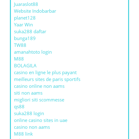
Juaraslot88
Website Indobarbar
planet128
Yaar Win
suka288 daftar
bunga189
TW88
amanahtoto login
M88
BOLAGILA
casino en ligne le plus payant
meilleurs sites de paris sportifs
casino online non aams
siti non aams
migliori siti scommesse
qs88
suka288 login
online casino sites in uae
casino non aams
M88 link