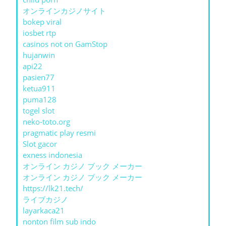
オンラインカジノサイト
bokep viral
iosbet rtp
casinos not on GamStop
hujanwin
api22
pasien77
ketua911
puma128
togel slot
neko-toto.org
pragmatic play resmi
Slot gacor
exness indonesia
オンライン カジノ ブック メーカー
オンライン カジノ ブック メーカー
https://lk21.tech/
ライブカジノ
layarkaca21
nonton film sub indo