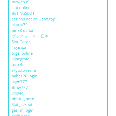
mewah99
slot online
BETINGSLOT
casinos not on GamStop
akurat79
pin88 daftar
ブック メーカー 日本
Slot Gacor
lagacuan
togel online
kijangtoto
toto 4d
skytoto resmi
haha178 login
agen777
Bmw777
vios4d
phising porn
Slot Jackpot
gas1m login
child porn