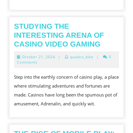
STUDYING THE
INTERESTING ARENA OF
STUDYI
CASINO VIDEO GAMING
THE
October
October 21, 2024
|
quadro_bike
|
0
INTERES
21,
Comments
2024
ARENA
Step into the earthly concern of casino play, a place
OF
where stimulating adventures and fortunes are
CASINO
made. Casinos have long been the spumous pot of
VIDEO
amusement, Adrenalin, and quickly wit.
GAMING