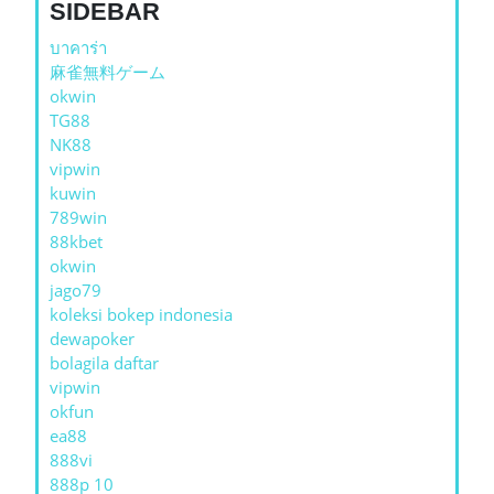
SIDEBAR
บาคาร่า
麻雀無料ゲーム
okwin
TG88
NK88
vipwin
kuwin
789win
88kbet
okwin
jago79
koleksi bokep indonesia
dewapoker
bolagila daftar
vipwin
okfun
ea88
888vi
888p 10