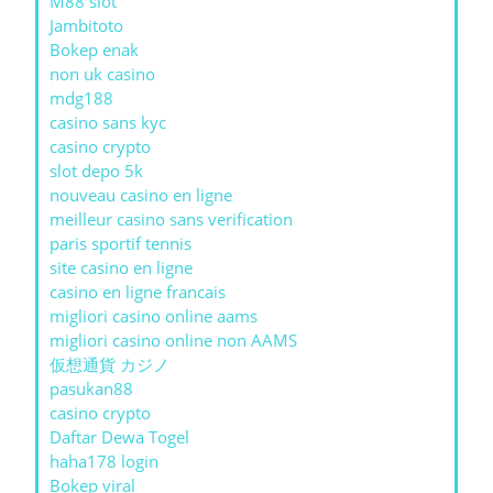
M88 slot
Jambitoto
Bokep enak
non uk casino
mdg188
casino sans kyc
casino crypto
slot depo 5k
nouveau casino en ligne
meilleur casino sans verification
paris sportif tennis
site casino en ligne
casino en ligne francais
migliori casino online aams
migliori casino online non AAMS
仮想通貨 カジノ
pasukan88
casino crypto
Daftar Dewa Togel
haha178 login
Bokep viral