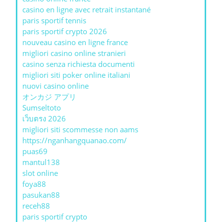
casino en ligne avec retrait instantané
paris sportif tennis
paris sportif crypto 2026
nouveau casino en ligne france
migliori casino online stranieri
casino senza richiesta documenti
migliori siti poker online italiani
nuovi casino online
オンカジ アプリ
Sumseltoto
เว็บตรง 2026
migliori siti scommesse non aams
https://nganhangquanao.com/
puas69
mantul138
slot online
foya88
pasukan88
receh88
paris sportif crypto