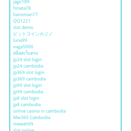
jago189
hinata78
hanoman77
QQ1221
slot demo
ビットコインカジノ
luna99
naga5000
สล็อตเว็บตรง
jp24 slot login
jp24 cambodia
jp369 slot login
jp369 cambodia
jp99 slot login
jp99 cambodia
jp8 slot login
jp8 cambodia
online casino in cambodia
Mw365 Cambodia
mewah99
slot online