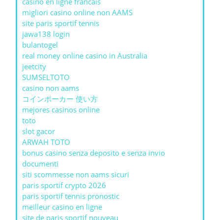
casino en ligne francais
migliori casino online non AAMS
site paris sportif tennis
jawa138 login
bulantogel
real money online casino in Australia
jeetcity
SUMSELTOTO
casino non aams
コインポーカー 使い方
mejores casinos online
toto
slot gacor
ARWAH TOTO
bonus casino senza deposito e senza invio
documenti
siti scommesse non aams sicuri
paris sportif crypto 2026
paris sportif tennis pronostic
meilleur casino en ligne
site de paris sportif nouveau