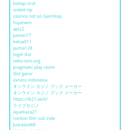
bokep viral
iosbet rtp
casinos not on GamStop
hujanwin
api22
pasien77
ketua911
puma128
togel slot
neko-toto.org
pragmatic play resmi
Slot gacor
exness indonesia
オンライン カジノ ブック メーカー
オンライン カジノ ブック メーカー
https://lk21.tech/
ライブカジノ
layarkaca21
nonton film sub indo
Juaraslot88