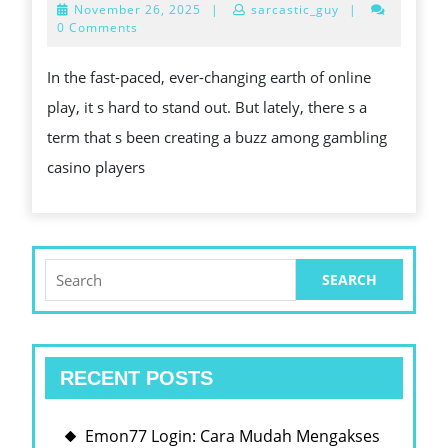
November
November 26, 2025
|
sarcastic_guy
|
THE
26,
0 Comments
2025
ASCENSION
In the fast-paced, ever-changing earth of online
STAR
play, it s hard to stand out. But lately, there s a
IN
term that s been creating a buzz among gambling
ONLINE
casino players
SLOT
PLAY
Search
for:
RECENT POSTS
Emon77 Login: Cara Mudah Mengakses