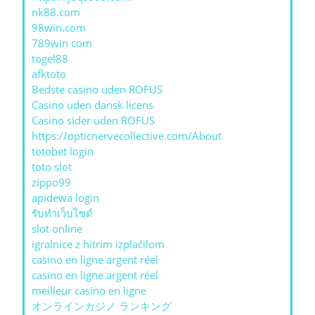
nk88.com
98win.com
789win com
togel88
afktoto
Bedste casino uden ROFUS
Casino uden dansk licens
Casino sider uden ROFUS
https://opticnervecollective.com/About
totobet login
toto slot
zippo99
apidewa login
รับทําเว็บไซต์
slot online
igralnice z hitrim izplačilom
casino en ligne argent réel
casino en ligne argent réel
meilleur casino en ligne
オンラインカジノ ランキング