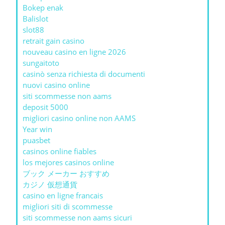
Bokep enak
Balislot
slot88
retrait gain casino
nouveau casino en ligne 2026
sungaitoto
casinò senza richiesta di documenti
nuovi casino online
siti scommesse non aams
deposit 5000
migliori casino online non AAMS
Year win
puasbet
casinos online fiables
los mejores casinos online
ブック メーカー おすすめ
カジノ 仮想通貨
casino en ligne francais
migliori siti di scommesse
siti scommesse non aams sicuri