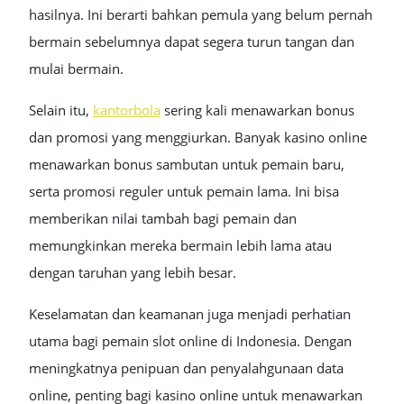
hasilnya. Ini berarti bahkan pemula yang belum pernah
bermain sebelumnya dapat segera turun tangan dan
mulai bermain.
Selain itu,
kantorbola
sering kali menawarkan bonus
dan promosi yang menggiurkan. Banyak kasino online
menawarkan bonus sambutan untuk pemain baru,
serta promosi reguler untuk pemain lama. Ini bisa
memberikan nilai tambah bagi pemain dan
memungkinkan mereka bermain lebih lama atau
dengan taruhan yang lebih besar.
Keselamatan dan keamanan juga menjadi perhatian
utama bagi pemain slot online di Indonesia. Dengan
meningkatnya penipuan dan penyalahgunaan data
online, penting bagi kasino online untuk menawarkan