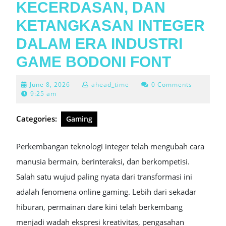
KECERDASAN, DAN
KETANGKASAN INTEGER
DALAM ERA INDUSTRI
GAME BODONI FONT
June
June 8, 2026
ahead_time
0 Comments
8,
9:25 am
2026
Categories:
Gaming
Perkembangan teknologi integer telah mengubah cara
manusia bermain, berinteraksi, dan berkompetisi.
Salah satu wujud paling nyata dari transformasi ini
adalah fenomena online gaming. Lebih dari sekadar
hiburan, permainan dare kini telah berkembang
menjadi wadah ekspresi kreativitas, pengasahan