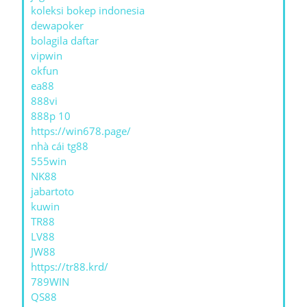
koleksi bokep indonesia
dewapoker
bolagila daftar
vipwin
okfun
ea88
888vi
888p 10
https://win678.page/
nhà cái tg88
555win
NK88
jabartoto
kuwin
TR88
LV88
JW88
https://tr88.krd/
789WIN
QS88