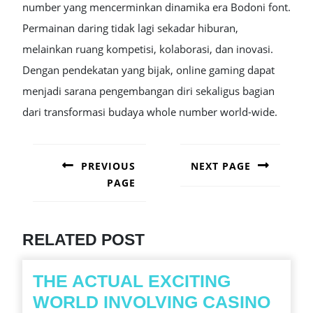
number yang mencerminkan dinamika era Bodoni font.
Permainan daring tidak lagi sekadar hiburan,
melainkan ruang kompetisi, kolaborasi, dan inovasi.
Dengan pendekatan yang bijak, online gaming dapat
menjadi sarana pengembangan diri sekaligus bagian
dari transformasi budaya whole number world-wide.
POST
NAVIGATION
PREVIOUS
NEXT PAGE
PAGE
Next
post:
Previous
post:
RELATED POST
THE ACTUAL EXCITING
WORLD INVOLVING CASINO