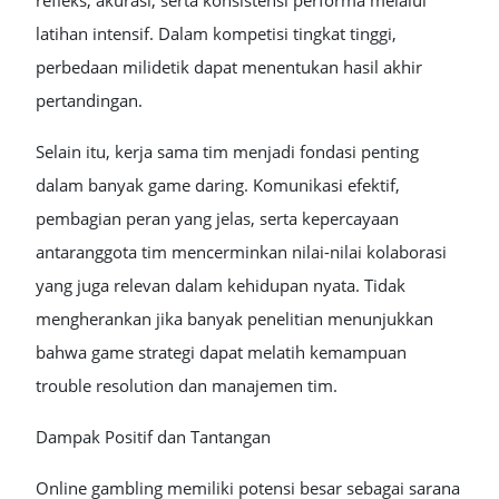
refleks, akurasi, serta konsistensi performa melalui
latihan intensif. Dalam kompetisi tingkat tinggi,
perbedaan milidetik dapat menentukan hasil akhir
pertandingan.
Selain itu, kerja sama tim menjadi fondasi penting
dalam banyak game daring. Komunikasi efektif,
pembagian peran yang jelas, serta kepercayaan
antaranggota tim mencerminkan nilai-nilai kolaborasi
yang juga relevan dalam kehidupan nyata. Tidak
mengherankan jika banyak penelitian menunjukkan
bahwa game strategi dapat melatih kemampuan
trouble resolution dan manajemen tim.
Dampak Positif dan Tantangan
Online gambling memiliki potensi besar sebagai sarana