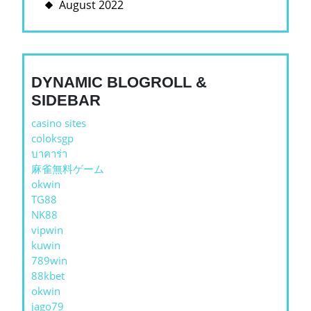
August 2022
DYNAMIC BLOGROLL &
SIDEBAR
casino sites
coloksgp
บาคาร่า
麻雀無料ゲーム
okwin
TG88
NK88
vipwin
kuwin
789win
88kbet
okwin
jago79