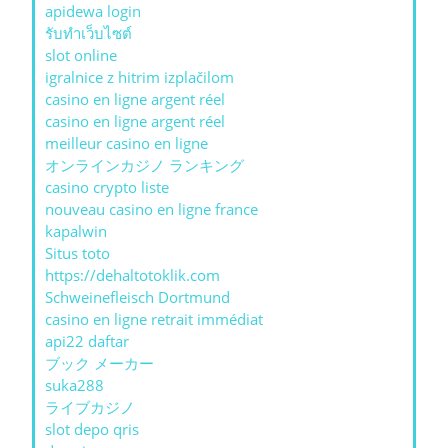
apidewa login
รับทําเว็บไซต์
slot online
igralnice z hitrim izplačilom
casino en ligne argent réel
casino en ligne argent réel
meilleur casino en ligne
オンラインカジノ ランキング
casino crypto liste
nouveau casino en ligne france
kapalwin
Situs toto
https://dehaltotoklik.com
Schweinefleisch Dortmund
casino en ligne retrait immédiat
api22 daftar
ブック メーカー
suka288
ライブカジノ
slot depo qris