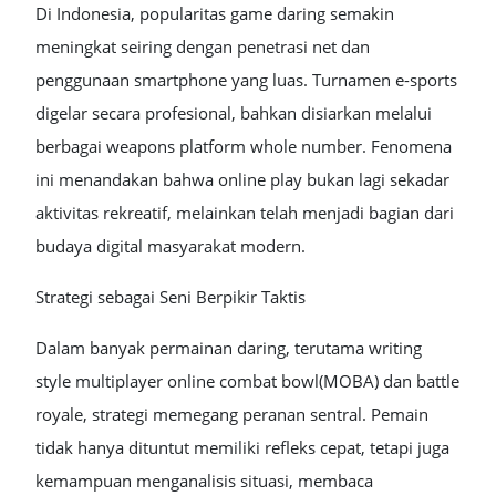
Di Indonesia, popularitas game daring semakin
meningkat seiring dengan penetrasi net dan
penggunaan smartphone yang luas. Turnamen e-sports
digelar secara profesional, bahkan disiarkan melalui
berbagai weapons platform whole number. Fenomena
ini menandakan bahwa online play bukan lagi sekadar
aktivitas rekreatif, melainkan telah menjadi bagian dari
budaya digital masyarakat modern.
Strategi sebagai Seni Berpikir Taktis
Dalam banyak permainan daring, terutama writing
style multiplayer online combat bowl(MOBA) dan battle
royale, strategi memegang peranan sentral. Pemain
tidak hanya dituntut memiliki refleks cepat, tetapi juga
kemampuan menganalisis situasi, membaca