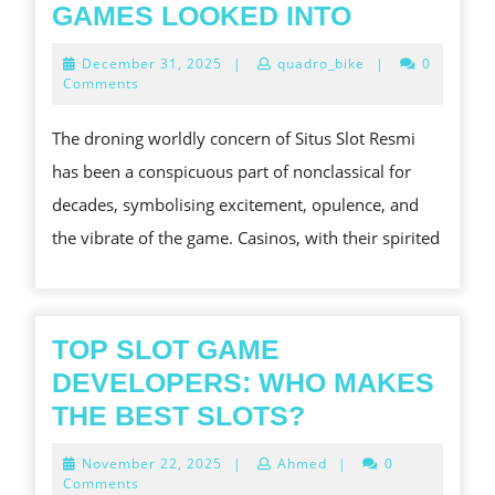
THE
GAMES LOOKED INTO
ACTUAL
December
December 31, 2025
|
quadro_bike
|
0
EXCITING
31,
Comments
2025
WORLD
The droning worldly concern of Situs Slot Resmi
INVOLVIN
has been a conspicuous part of nonclassical for
CASINO
decades, symbolising excitement, opulence, and
GAMES
the vibrate of the game. Casinos, with their spirited
LOOKED
INTO
TOP SLOT GAME
DEVELOPERS: WHO MAKES
TOP
THE BEST SLOTS?
SLOT
November
November 22, 2025
|
Ahmed
|
0
GAME
22,
Comments