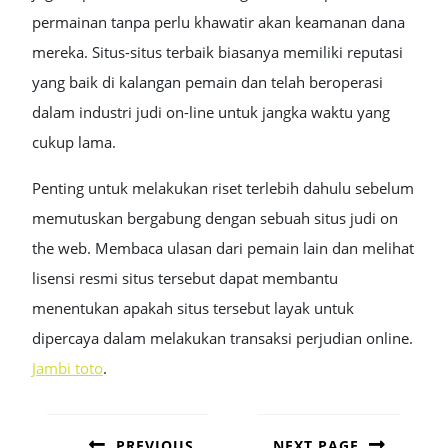
permainan tanpa perlu khawatir akan keamanan dana
mereka. Situs-situs terbaik biasanya memiliki reputasi
yang baik di kalangan pemain dan telah beroperasi
dalam industri judi on-line untuk jangka waktu yang
cukup lama.
Penting untuk melakukan riset terlebih dahulu sebelum
memutuskan bergabung dengan sebuah situs judi on
the web. Membaca ulasan dari pemain lain dan melihat
lisensi resmi situs tersebut dapat membantu
menentukan apakah situs tersebut layak untuk
dipercaya dalam melakukan transaksi perjudian online.
Jambi toto
.
POST
NAVIGATION
PREVIOUS
NEXT PAGE