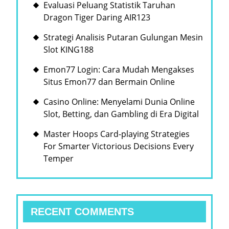
Evaluasi Peluang Statistik Taruhan
택
Dragon Tiger Daring AIR123
법
Strategi Analisis Putaran Gulungan Mesin
Slot KING188
Emon77 Login: Cara Mudah Mengakses
Situs Emon77 dan Bermain Online
Casino Online: Menyelami Dunia Online
Slot, Betting, dan Gambling di Era Digital
Master Hoops Card-playing Strategies
For Smarter Victorious Decisions Every
Temper
RECENT COMMENTS