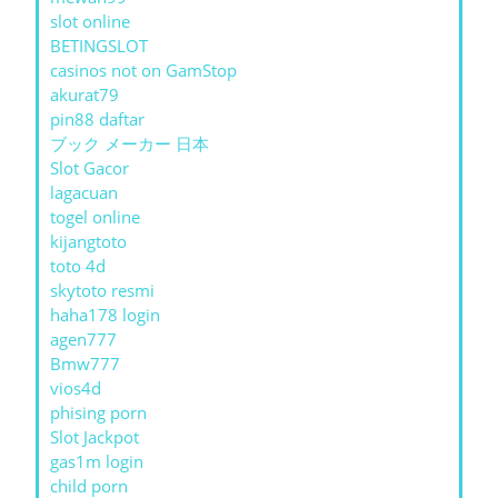
slot online
BETINGSLOT
casinos not on GamStop
akurat79
pin88 daftar
ブック メーカー 日本
Slot Gacor
lagacuan
togel online
kijangtoto
toto 4d
skytoto resmi
haha178 login
agen777
Bmw777
vios4d
phising porn
Slot Jackpot
gas1m login
child porn