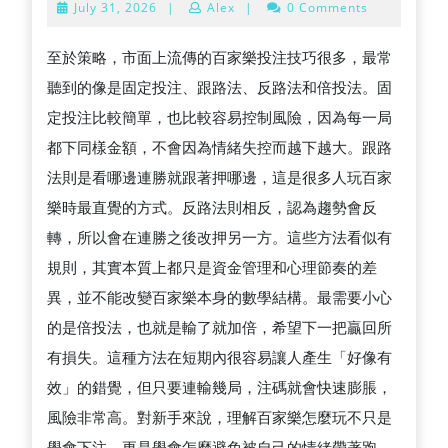
July
July 31, 2026
|
Alex
|
0 Comments
선
樂
31,
2026
택
輸
至於策略，市面上流傳的百家樂投注技巧很多，最常
법
了
聽到的像是固定投注、跟路法、反路法和倍投法。固
就
定投注比較簡單，也比較容易控制風險，因為每一局
翻
都下同樣金額，不會因為情緒失控而越下越大。跟路
倍
法則是看哪邊連勝就跟著押哪邊，這是很多人玩百家
真
樂時最直覺的方式。反路法則相反，認為趨勢會反
的
轉，所以會在連勝之後改押另一方。這些方法看似有
可
規則，其實本質上都只是資金管理和心理節奏的差
行
異，並不能改變百家樂本身的數學結構。最需要小心
嗎
的是倍投法，也就是輸了就加倍，希望下一把贏回所
風
有損失。這種方法在短期內很容易讓人產生「好像有
險
效」的錯覺，但只要連輸幾局，注碼就會快速膨脹，
與
風險非常高。對新手來說，理解百家樂怎麼玩不只是
桌
學會下注，更是學會怎麼避免被自己的情緒帶著跑。