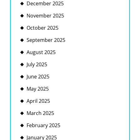
December 2025
November 2025
October 2025
September 2025
August 2025
July 2025
June 2025
May 2025
April 2025
March 2025
February 2025
January 2025