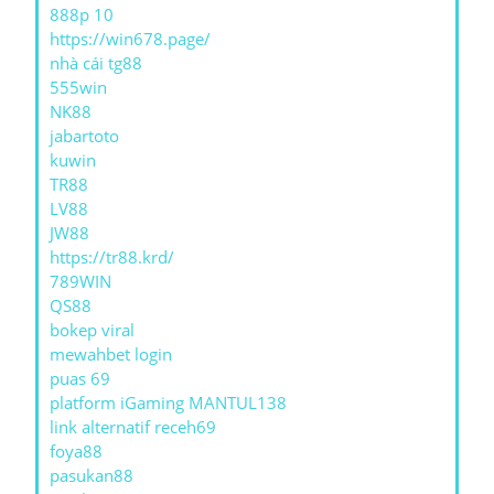
888p 10
https://win678.page/
nhà cái tg88
555win
NK88
jabartoto
kuwin
TR88
LV88
JW88
https://tr88.krd/
789WIN
QS88
bokep viral
mewahbet login
puas 69
platform iGaming MANTUL138
link alternatif receh69
foya88
pasukan88