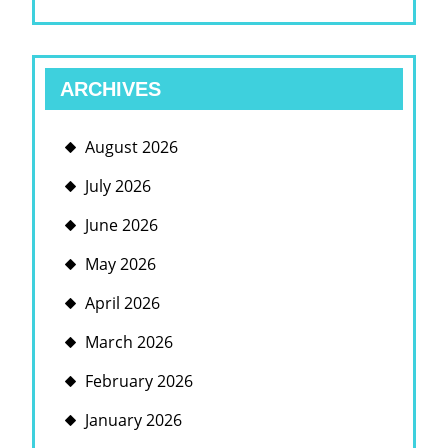
ARCHIVES
August 2026
July 2026
June 2026
May 2026
April 2026
March 2026
February 2026
January 2026