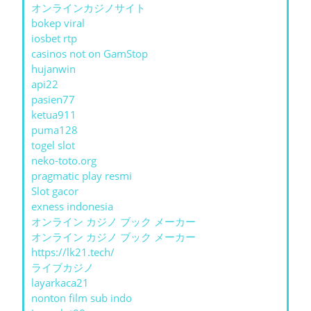
オンラインカジノサイト
bokep viral
iosbet rtp
casinos not on GamStop
hujanwin
api22
pasien77
ketua911
puma128
togel slot
neko-toto.org
pragmatic play resmi
Slot gacor
exness indonesia
オンライン カジノ ブック メーカー
オンライン カジノ ブック メーカー
https://lk21.tech/
ライブカジノ
layarkaca21
nonton film sub indo