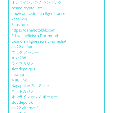
オンラインカジノ ランキング
casino crypto liste
nouveau casino en ligne france
kapalwin
Situs toto
https://dehaltotoklik.com
Schweinefleisch Dortmund
casino en ligne retrait immédiat
api22 daftar
ブック メーカー
suka288
ライブカジノ
slot depo qris
dewajp
M88 link
Nagapoker Slot Gacor
ネットカジノ
オンラインカジノ ポーカー
slot depo 5k
api22 alternatif