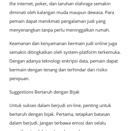
the internet, poker, dan taruhan olahraga semakin
diminati oleh kalangan muda maupun dewasa. Para
pemain dapat menikmati pengalaman judi yang
menyenangkan tanpa perlu meninggalkan rumah.
Keamanan dan kenyamanan bermain judi online juga
semakin ditingkatkan oleh system-platform terkemuka.
Dengan adanya teknologi enkripsi data, pemain dapat
bermain dengan tenang dan terhindar dari risiko
penipuan.
Suggestions Bertaruh dengan Bijak
Untuk sukses dalam berjudi on-line, penting untuk
bertaruh dengan bijak. Pertama, tetapkan batasan
dalam berjudi. Jangan terbawa emosi dan selalu