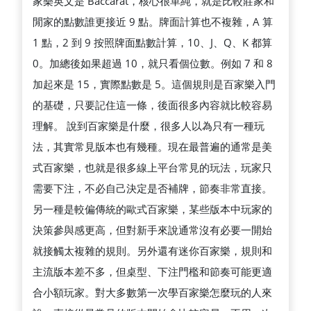
家樂英文是 Baccarat，核心很單純，就是比較莊家和
閒家的點數誰更接近 9 點。牌面計算也不複雜，A 算
1 點，2 到 9 按照牌面點數計算，10、J、Q、K 都算
0。加總後如果超過 10，就只看個位數。例如 7 和 8
加起來是 15，實際點數是 5。這個規則是百家樂入門
的基礎，只要記住這一條，後面很多內容就比較容易
理解。 說到百家樂是什麼，很多人以為只有一種玩
法，其實常見版本也有幾種。現在最普遍的通常是美
式百家樂，也就是很多線上平台常見的玩法，玩家只
需要下注，不必自己決定是否補牌，節奏非常直接。
另一種是較偏傳統的歐式百家樂，某些版本中玩家的
決策參與感更高，但對新手來說通常沒有必要一開始
就接觸太複雜的規則。另外還有迷你百家樂，規則和
主流版本差不多，但桌型、下注門檻和節奏可能更適
合小額玩家。對大多數第一次學百家樂怎麼玩的人來