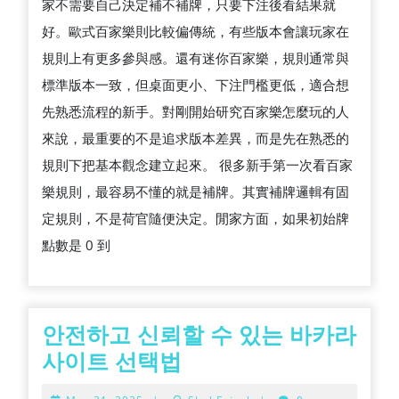
家不需要自己決定補不補牌，只要下注後看結果就
好。歐式百家樂則比較偏傳統，有些版本會讓玩家在
規則上有更多參與感。還有迷你百家樂，規則通常與
標準版本一致，但桌面更小、下注門檻更低，適合想
先熟悉流程的新手。對剛開始研究百家樂怎麼玩的人
來說，最重要的不是追求版本差異，而是先在熟悉的
規則下把基本觀念建立起來。 很多新手第一次看百家
樂規則，最容易不懂的就是補牌。其實補牌邏輯有固
定規則，不是荷官隨便決定。閒家方面，如果初始牌
點數是 0 到
안전하고 신뢰할 수 있는 바카라
안
사이트 선택법
전