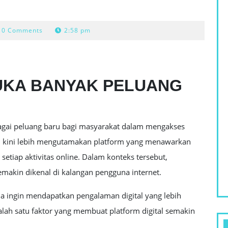
0 Comments
2:58 pm
BUKA BANYAK PELUANG
agai peluang baru bagi masyarakat dalam mengakses
rn kini lebih mengutamakan platform yang menawarkan
tiap aktivitas online. Dalam konteks tersebut,
makin dikenal di kalangan pengguna internet.
a ingin mendapatkan pengalaman digital yang lebih
alah satu faktor yang membuat platform digital semakin