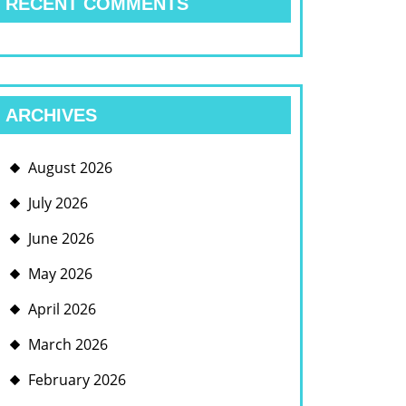
RECENT COMMENTS
ARCHIVES
August 2026
July 2026
June 2026
May 2026
April 2026
March 2026
February 2026