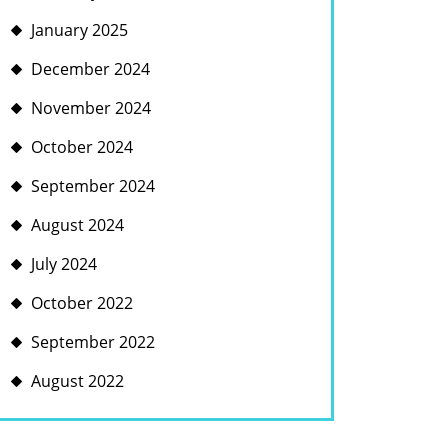
January 2025
December 2024
November 2024
October 2024
September 2024
August 2024
July 2024
October 2022
September 2022
August 2022