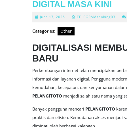
DIGITAL MASA KINI
June
June 17, 2026
TELEGRAMseoking03
17,
2026
Categories:
Other
DIGITALISASI MEM
BARU
Perkembangan internet telah menciptakan berb
informasi dan layanan digital. Pengguna mode
kemudahan, kecepatan, dan kenyamanan dalam se
PELANGITOTO
menjadi salah satu nama yang se
Banyak pengguna mencari
PELANGITOTO
karen
praktis dan efisien. Kemudahan akses menjadi s
diminati oleh berbagai kalangan.