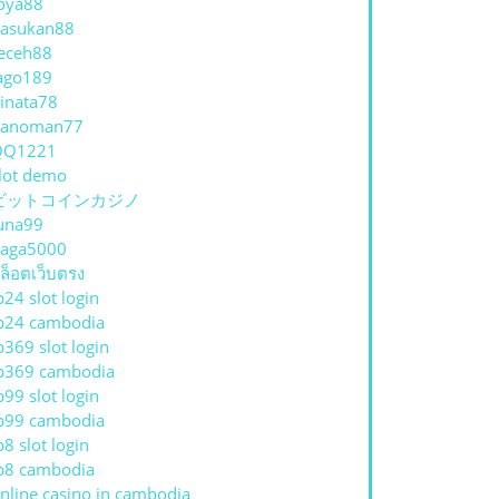
oya88
asukan88
eceh88
ago189
inata78
hanoman77
QQ1221
lot demo
ビットコインカジノ
una99
aga5000
ล็อตเว็บตรง
p24 slot login
p24 cambodia
p369 slot login
p369 cambodia
p99 slot login
p99 cambodia
p8 slot login
p8 cambodia
nline casino in cambodia