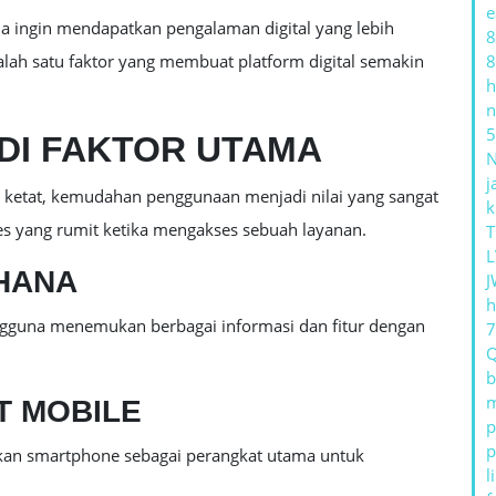
e
a ingin mendapatkan pengalaman digital yang lebih
8
alah satu faktor yang membuat platform digital semakin
8
h
n
5
I FAKTOR UTAMA
j
n ketat, kemudahan penggunaan menjadi nilai yang sangat
k
es yang rumit ketika mengakses sebuah layanan.
T
L
HANA
J
h
guna menemukan berbagai informasi dan fitur dengan
b
m
 MOBILE
p
p
akan smartphone sebagai perangkat utama untuk
l