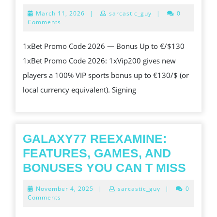
PROM
March
March 11, 2026
|
sarcastic_guy
|
0
CODE
11,
Comments
2026
FREE
1xBet Promo Code 2026 — Bonus Up to €/$130
BET:
1xBet Promo Code 2026: 1xVip200 gives new
1XVIP2
players a 100% VIP sports bonus up to €130/$ (or
€130
local currency equivalent). Signing
DEAL
GALAXY77 REEXAMINE:
FEATURES, GAMES, AND
GAL
BONUSES YOU CAN T MISS
REEX
November
November 4, 2025
|
sarcastic_guy
|
0
FEAT
4,
Comments
2025
GAM