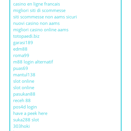
casino en ligne francais
migliori siti di scommesse
siti scommesse non aams sicuri
nuovi casino non aams
migliori casino online aams
totopaedi.biz
garasi189
edm88
roma99
m88 login alternatif
puas69
mantul138
slot online
slot online
pasukan88
receh 88
pos4d login
have a peek here
suka288 slot
303hoki