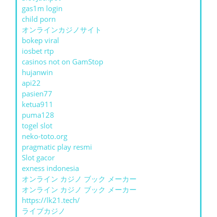
gas1m login
child porn
オンラインカジノサイト
bokep viral
iosbet rtp
casinos not on GamStop
hujanwin
api22
pasien77
ketua911
puma128
togel slot
neko-toto.org
pragmatic play resmi
Slot gacor
exness indonesia
オンライン カジノ ブック メーカー
オンライン カジノ ブック メーカー
https://lk21.tech/
ライブカジノ