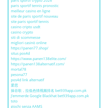
paris sportif crypto 2026
paris sportif tennis pronostic
meilleur casino en ligne
site de paris sportif nouveau
site paris sportif tennis
casino cripto usdt
casino crypto
siti di scommesse
migliori casinò online
https://panen77.shop/
situs pos4d
https://www.panen138elite.com/
https://panen138alternatif.com/
mortal78
pesona77
pos4d link alternatif
爱思
操谷歌，拉低色情视频排名 bet939app.com.pk
J'emmerde Google Blackhat bet939app.com.pk
toto
giochi senza AAMS