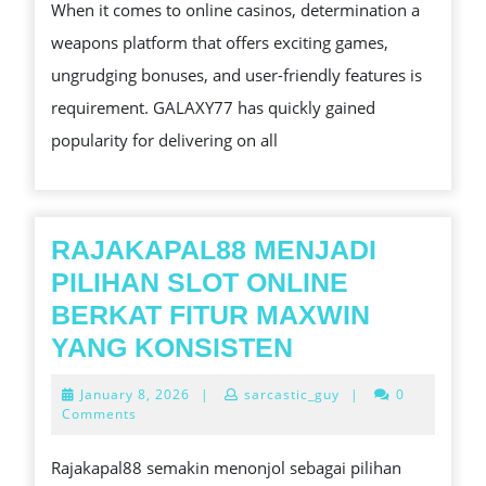
When it comes to online casinos, determination a
AND
weapons platform that offers exciting games,
BON
ungrudging bonuses, and user-friendly features is
YOU
requirement. GALAXY77 has quickly gained
CAN
popularity for delivering on all
T
MISS
RAJAKAPAL88 MENJADI
PILIHAN SLOT ONLINE
BERKAT FITUR MAXWIN
RAJAKAPAL8
YANG KONSISTEN
MENJADI
January
January 8, 2026
|
sarcastic_guy
|
0
PILIHAN
8,
Comments
2026
SLOT
Rajakapal88 semakin menonjol sebagai pilihan
ONLINE