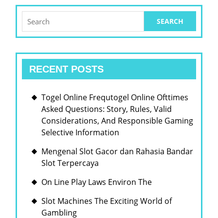
Search
for:
RECENT POSTS
Togel Online Frequtogel Online Ofttimes
Asked Questions: Story, Rules, Valid
Considerations, And Responsible Gaming
Selective Information
Mengenal Slot Gacor dan Rahasia Bandar
Slot Terpercaya
On Line Play Laws Environ The
Slot Machines The Exciting World of
Gambling