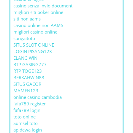
casino senza invio documenti
migliori siti poker online
siti non aams
casino online non AAMS
migliori casino online
sungaitoto
SITUS SLOT ONLINE
LOGIN PISANG123
ELANG WIN
RTP GASING777
RTP TOGE123
BERKAHWIN88
SITUS GACOR
MAMEN123
online casino cambodia
fafa789 register
fafa789 login
toto online
Sumsel toto
apidewa login