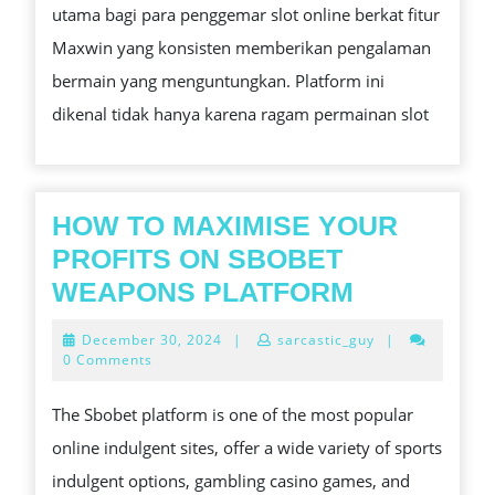
utama bagi para penggemar slot online berkat fitur
BERKAT
Maxwin yang konsisten memberikan pengalaman
FITUR
bermain yang menguntungkan. Platform ini
MAXWIN
dikenal tidak hanya karena ragam permainan slot
YANG
KONSISTEN
HOW TO MAXIMISE YOUR
PROFITS ON SBOBET
HOW
WEAPONS PLATFORM
TO
December
December 30, 2024
|
sarcastic_guy
|
MAXIMISE
30,
0 Comments
2024
YOUR
The Sbobet platform is one of the most popular
PROFITS
online indulgent sites, offer a wide variety of sports
ON
indulgent options, gambling casino games, and
SBOBET