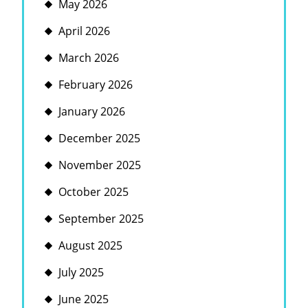
May 2026
April 2026
March 2026
February 2026
January 2026
December 2025
November 2025
October 2025
September 2025
August 2025
July 2025
June 2025