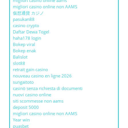
migliori casino online aams
migliori casino online non AAMS
仮想通貨 カジノ
pasukan88
casino crypto
Daftar Dewa Togel
haha178 login
Bokep viral
Bokep enak
Balislot
slot88
retrait gain casino
nouveau casino en ligne 2026
sungaitoto
casinò senza richiesta di documenti
nuovi casino online
siti scommesse non aams
deposit 5000
migliori casino online non AAMS
Year win
puasbet