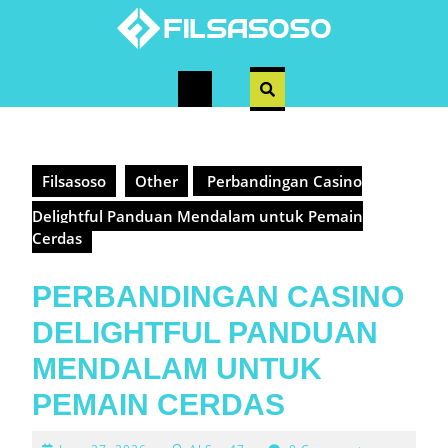
Skip
to
content
Open
Button
Filsasoso
Other
Perbandingan Casino
Delightful Panduan Mendalam untuk Pemain
Cerdas
PERBANDINGAN CASINO
DELIGHTFUL PANDUAN
MENDALAM UNTUK
PEMAIN CERDAS