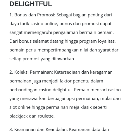
DELIGHTFUL
1. Bonus dan Promosi: Sebagai bagian penting dari
daya tarik casino online, bonus dan promosi dapat
sangat memengaruhi pengalaman bermain pemain.
Dari bonus selamat datang hingga program loyalitas,
pemain perlu mempertimbangkan nilai dan syarat dari
setiap promosi yang ditawarkan.
2. Koleksi Permainan: Ketersediaan dan keragaman
permainan juga menjadi faktor penentu dalam
perbandingan casino delightful. Pemain mencari casino
yang menawarkan berbagai opsi permainan, mulai dari
slot online hingga permainan meja klasik seperti
blackjack dan roulette.
3. Keamanan dan Keandalan: Keamanan data dan