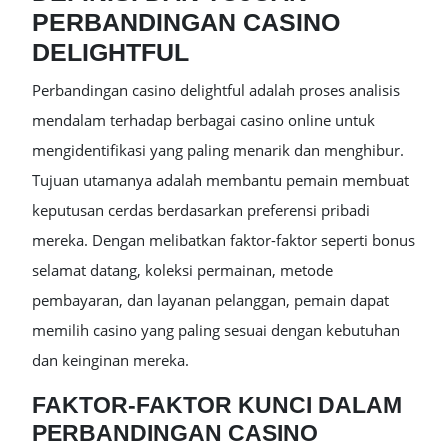
PERBANDINGAN CASINO
DELIGHTFUL
Perbandingan casino delightful adalah proses analisis
mendalam terhadap berbagai casino online untuk
mengidentifikasi yang paling menarik dan menghibur.
Tujuan utamanya adalah membantu pemain membuat
keputusan cerdas berdasarkan preferensi pribadi
mereka. Dengan melibatkan faktor-faktor seperti bonus
selamat datang, koleksi permainan, metode
pembayaran, dan layanan pelanggan, pemain dapat
memilih casino yang paling sesuai dengan kebutuhan
dan keinginan mereka.
FAKTOR-FAKTOR KUNCI DALAM
PERBANDINGAN CASINO