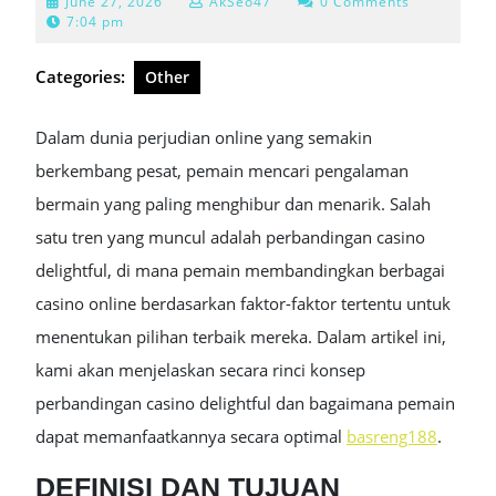
June
June 27, 2026
AkSeo47
0 Comments
27,
7:04 pm
2026
Categories:
Other
Dalam dunia perjudian online yang semakin
berkembang pesat, pemain mencari pengalaman
bermain yang paling menghibur dan menarik. Salah
satu tren yang muncul adalah perbandingan casino
delightful, di mana pemain membandingkan berbagai
casino online berdasarkan faktor-faktor tertentu untuk
menentukan pilihan terbaik mereka. Dalam artikel ini,
kami akan menjelaskan secara rinci konsep
perbandingan casino delightful dan bagaimana pemain
dapat memanfaatkannya secara optimal
basreng188
.
DEFINISI DAN TUJUAN