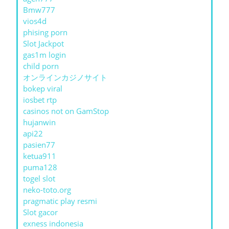
Bmw777
vios4d
phising porn
Slot Jackpot
gas1m login
child porn
オンラインカジノサイト
bokep viral
iosbet rtp
casinos not on GamStop
hujanwin
api22
pasien77
ketua911
puma128
togel slot
neko-toto.org
pragmatic play resmi
Slot gacor
exness indonesia