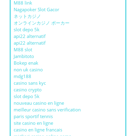
M88 link
Nagapoker Slot Gacor
ネットカジノ
オンラインカジノ ポーカー
slot depo 5k
api22 alternatif
api22 alternatif
M88 slot
Jambitoto
Bokep enak
non uk casino
mdg188
casino sans kyc
casino crypto
slot depo 5k
nouveau casino en ligne
meilleur casino sans verification
paris sportif tennis
site casino en ligne
casino en ligne francais