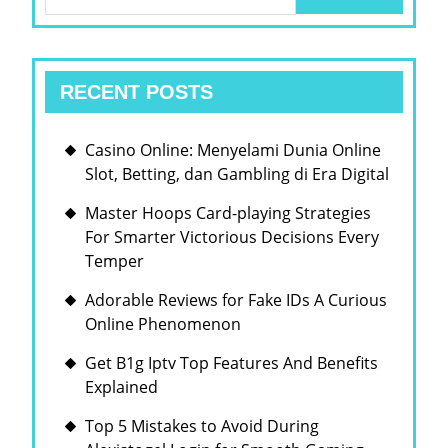
for:
TO
WATCH
RECENT POSTS
Casino Online: Menyelami Dunia Online
Slot, Betting, dan Gambling di Era Digital
Master Hoops Card-playing Strategies
For Smarter Victorious Decisions Every
Temper
Adorable Reviews for Fake IDs A Curious
Online Phenomenon
Get B1g Iptv Top Features And Benefits
Explained
Top 5 Mistakes to Avoid During