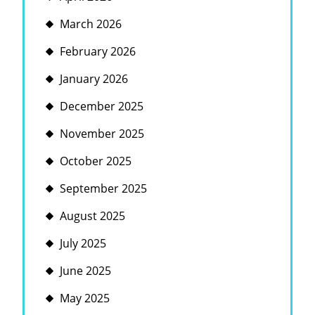
March 2026
February 2026
January 2026
December 2025
November 2025
October 2025
September 2025
August 2025
July 2025
June 2025
May 2025