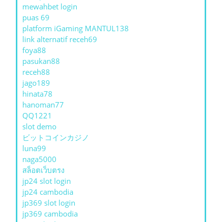
mewahbet login
puas 69
platform iGaming MANTUL138
link alternatif receh69
foya88
pasukan88
receh88
jago189
hinata78
hanoman77
QQ1221
slot demo
ビットコインカジノ
luna99
naga5000
สล็อตเว็บตรง
jp24 slot login
jp24 cambodia
jp369 slot login
jp369 cambodia