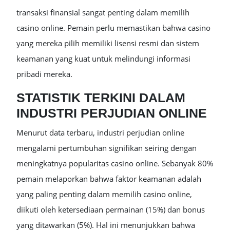
transaksi finansial sangat penting dalam memilih
casino online. Pemain perlu memastikan bahwa casino
yang mereka pilih memiliki lisensi resmi dan sistem
keamanan yang kuat untuk melindungi informasi
pribadi mereka.
STATISTIK TERKINI DALAM
INDUSTRI PERJUDIAN ONLINE
Menurut data terbaru, industri perjudian online
mengalami pertumbuhan signifikan seiring dengan
meningkatnya popularitas casino online. Sebanyak 80%
pemain melaporkan bahwa faktor keamanan adalah
yang paling penting dalam memilih casino online,
diikuti oleh ketersediaan permainan (15%) dan bonus
yang ditawarkan (5%). Hal ini menunjukkan bahwa