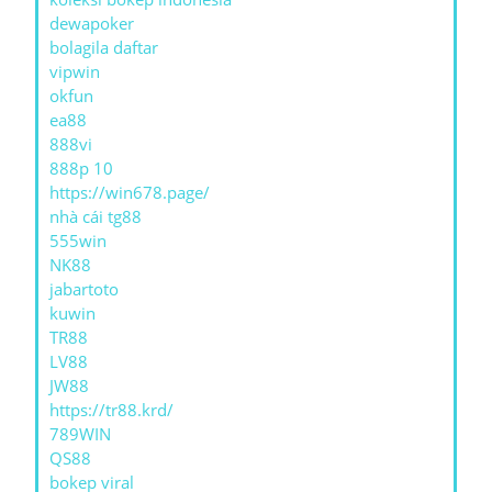
dewapoker
bolagila daftar
vipwin
okfun
ea88
888vi
888p 10
https://win678.page/
nhà cái tg88
555win
NK88
jabartoto
kuwin
TR88
LV88
JW88
https://tr88.krd/
789WIN
QS88
bokep viral