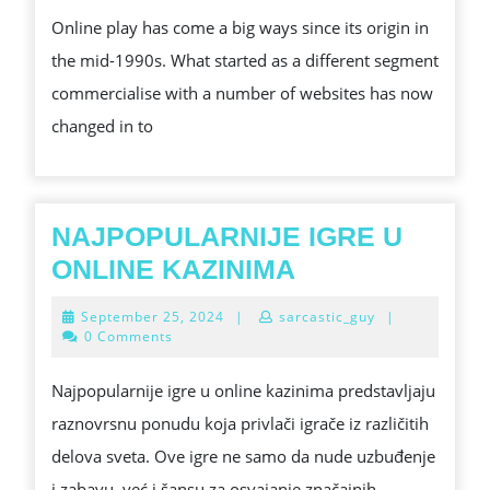
ARE
ON
Online play has come a big ways since its origin in
SHAPING
THE
the mid-1990s. What started as a different segment
THE
WEB
commercialise with a number of websites has now
FUTURE
GAMBLING
changed in to
OF
AREAS
TRACT
DELIVERY
NAJPOPULARNIJE IGRE U
NAJPOPULAR
ONLINE KAZINIMA
IGRE
September
September 25, 2024
|
sarcastic_guy
|
U
25,
0 Comments
2024
ONLINE
Najpopularnije igre u online kazinima predstavljaju
KAZINIMA
raznovrsnu ponudu koja privlači igrače iz različitih
delova sveta. Ove igre ne samo da nude uzbuđenje
i zabavu, već i šansu za osvajanje značajnih