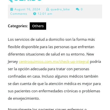
August
August 16, 2024
quadro_bike
0
16,
Comments
12:01 am
2024
Categories:
Others
Los servicios de salud a domicilio son la forma más
flexible disponible para las personas que enfrentan
diferentes situaciones de salud en su entorno. New
Jersey
centroquimico.com.mx/check-up-integral
podría
ser la opción adecuada para tratar con personas
confinadas en casa. Incluso algunos médicos también
se dan cuenta de que la atención médica es mejor para
sus pacientes con enfermedades crónicas o problemas
de envejecimiento.
Normalmente los pacientes siguen enfermos o