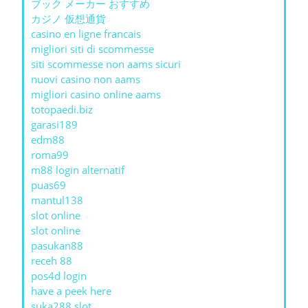
ブック メーカー おすすめ
カジノ 仮想通貨
casino en ligne francais
migliori siti di scommesse
siti scommesse non aams sicuri
nuovi casino non aams
migliori casino online aams
totopaedi.biz
garasi189
edm88
roma99
m88 login alternatif
puas69
mantul138
slot online
slot online
pasukan88
receh 88
pos4d login
have a peek here
suka288 slot