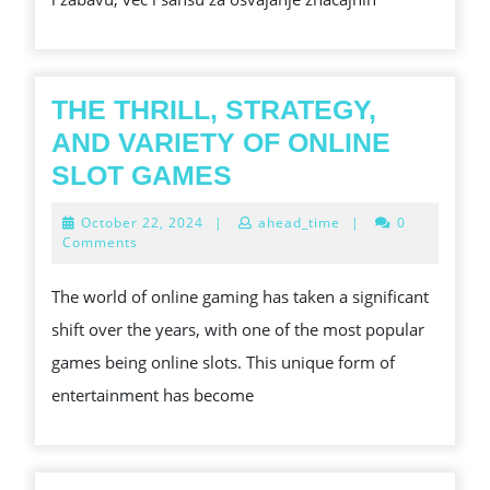
THE THRILL, STRATEGY,
AND VARIETY OF ONLINE
THE
SLOT GAMES
THRILL,
October
October 22, 2024
|
ahead_time
|
0
STRATEGY,
22,
Comments
2024
AND
The world of online gaming has taken a significant
VARIETY
shift over the years, with one of the most popular
OF
games being online slots. This unique form of
ONLINE
entertainment has become
SLOT
GAMES