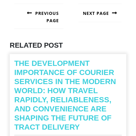
POST
NAVIGATION
PREVIOUS
NEXT PAGE
PAGE
Next
post:
Previous
post:
RELATED POST
THE DEVELOPMENT
IMPORTANCE OF COURIER
SERVICES IN THE MODERN
WORLD: HOW TRAVEL
RAPIDLY, RELIABLENESS,
AND CONVENIENCE ARE
SHAPING THE FUTURE OF
THE
TRACT DELIVERY
DEVELOPMEN