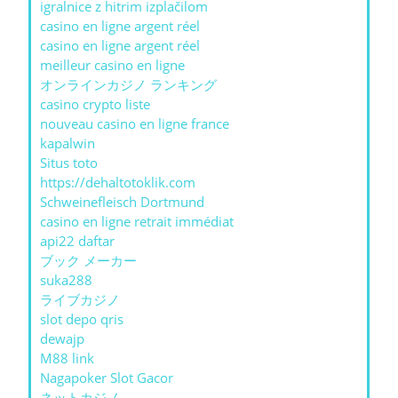
igralnice z hitrim izplačilom
casino en ligne argent réel
casino en ligne argent réel
meilleur casino en ligne
オンラインカジノ ランキング
casino crypto liste
nouveau casino en ligne france
kapalwin
Situs toto
https://dehaltotoklik.com
Schweinefleisch Dortmund
casino en ligne retrait immédiat
api22 daftar
ブック メーカー
suka288
ライブカジノ
slot depo qris
dewajp
M88 link
Nagapoker Slot Gacor
ネットカジノ