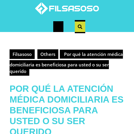
Skip
to
content
Open
Button
Filsasoso
Others
Por qué la atención médica
domiciliaria es beneficiosa para usted o su ser
querido
POR QUÉ LA ATENCIÓN
MÉDICA DOMICILIARIA ES
BENEFICIOSA PARA
USTED O SU SER
QUERIDO