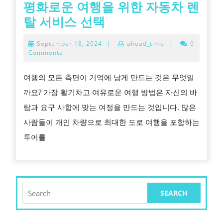
평화로운 여행을 위한 자동차 렌
평
탈 서비스 선택
화
September
September 18, 2024
|
ahead_time
|
0
로
18,
Comments
2024
운
여행의 모든 ​​측면이 기억에 남게 만드는 것은 무엇일
여
까요? 가장 활기차고 여유로운 여행 방법은 자신의 바
행
람과 요구 사항에 맞는 여정을 만드는 것입니다. 많은
을
사람들이 개인 차량으로 최대한 도로 여행을 포함하는
위
투어를
한
자
동
차
Search
for:
렌
탈