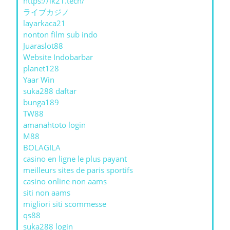
https://lk21.tech/
ライブカジノ
layarkaca21
nonton film sub indo
Juaraslot88
Website Indobarbar
planet128
Yaar Win
suka288 daftar
bunga189
TW88
amanahtoto login
M88
BOLAGILA
casino en ligne le plus payant
meilleurs sites de paris sportifs
casino online non aams
siti non aams
migliori siti scommesse
qs88
suka288 login