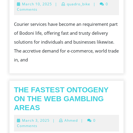
March
March 10, 2025
|
quadro_bike
|
0
IMPORTANCE
10,
Comments
2025
OF
Courier services have become an requirement part
COURIER
of Bodoni life, offering fast and trusty delivery
SERVICES
solutions for individuals and businesses likewise.
IN
The accretive demand for e-commerce, world trade
THE
in, and
MODERN
WORLD:
HOW
TRAVEL
THE FASTEST ONTOGENY
RAPIDLY,
ON THE WEB GAMBLING
RELIABLENESS
THE
AREAS
AND
FASTEST
March
March 3, 2025
|
Ahmed
|
0
CONVENIENCE
ONTOGENY
3,
Comments
2025