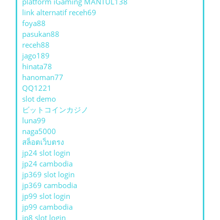
platform iGaming MANTUL138
link alternatif receh69
foya88
pasukan88
receh88
jago189
hinata78
hanoman77
QQ1221
slot demo
ビットコインカジノ
luna99
naga5000
สล็อตเว็บตรง
jp24 slot login
jp24 cambodia
jp369 slot login
jp369 cambodia
jp99 slot login
jp99 cambodia
jp8 slot login