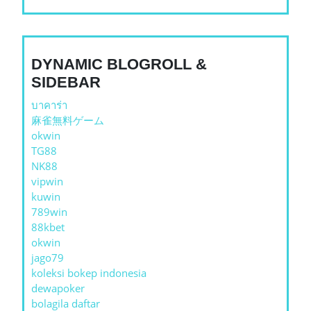
DYNAMIC BLOGROLL &
SIDEBAR
บาคาร่า
麻雀無料ゲーム
okwin
TG88
NK88
vipwin
kuwin
789win
88kbet
okwin
jago79
koleksi bokep indonesia
dewapoker
bolagila daftar