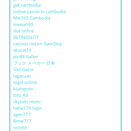
jp8 cambodia
online casino in cambodia
Mw365 Cambodia
mewah99
slot online
BETINGSLOT
casinos not on GamStop
akurat79
pin88 daftar
ブック メーカー 日本
Slot Gacor
lagacuan
togel online
kijangtoto
toto 4d
skytoto resmi
haha178 login
agen777
Bmw777
vios4d