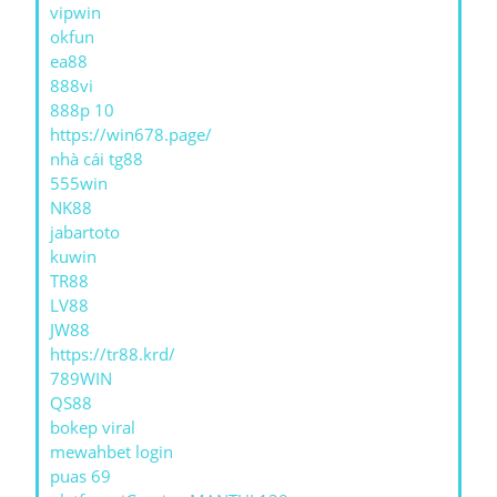
vipwin
okfun
ea88
888vi
888p 10
https://win678.page/
nhà cái tg88
555win
NK88
jabartoto
kuwin
TR88
LV88
JW88
https://tr88.krd/
789WIN
QS88
bokep viral
mewahbet login
puas 69