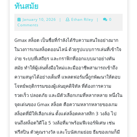
GMAX
ทันสมัย
สล็อต:
January
January 10, 2026
|
Ethan Riley
|
0
ประสบการณ์
10,
Comments
2026
เกม
Gmax สล็อต เป็นชื่อที่กำลังได้รับความสนใจอย่างมาก
สล็อต
ในวงการเกมสล็อตออนไลน์ ด้วยรูปแบบการเล่นที่เข้าใจ
ออนไลน์
ง่าย ระบบที่เสถียร และกราฟิกที่ออกแบบมาอย่างทัน
ที่
สมัย ทำให้ผู้เล่นทั้งมือใหม่และมืออาชีพสามารถเข้าถึง
ครบ
ความสนุกได้อย่างเต็มที่ แพลตฟอร์มนี้ถูกพัฒนาให้ตอบ
เครื่อง
โจทย์พฤติกรรมของผู้เล่นยุคดิจิทัล ที่ต้องการความ
และ
รวดเร็ว ปลอดภัย และมีตัวเลือกเกมที่หลากหลาย หนึ่งใน
ทัน
จุดเด่นของ Gmax สล็อต คือความหลากหลายของเกม
สมัย
สล็อตที่มีให้เลือกเล่น ตั้งแต่สล็อตคลาสสิก 3 วงล้อ ไป
จนถึงสล็อตวิดีโอ 5 วงล้อที่มาพร้อมฟีเจอร์พิเศษ เช่น
ฟรีสปิน ตัวคูณรางวัล และโบนัสเกมย่อย ธีมของเกมก็มี