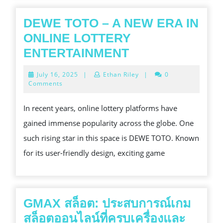
TESTED
RTP
DEWE TOTO – A NEW ERA IN
ONLINE LOTTERY
DEWE
ENTERTAINMENT
TOTO
July
July 16, 2025
|
Ethan Riley
|
0
–
16,
Comments
2025
A
In recent years, online lottery platforms have
NEW
gained immense popularity across the globe. One
ERA
such rising star in this space is DEWE TOTO. Known
IN
for its user-friendly design, exciting game
ONLINE
LOTTERY
ENTERTAINME
GMAX สล็อต: ประสบการณ์เกม
สล็อตออนไลน์ที่ครบเครื่องและ