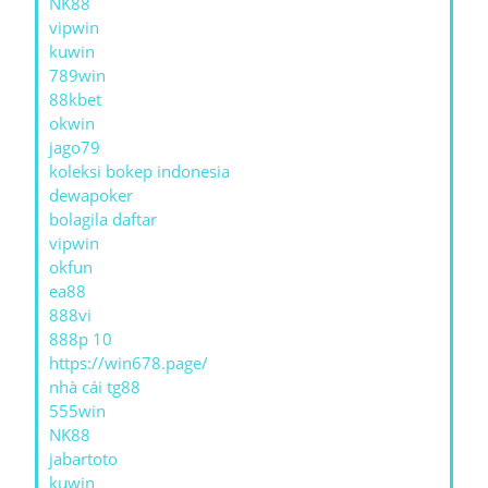
NK88
vipwin
kuwin
789win
88kbet
okwin
jago79
koleksi bokep indonesia
dewapoker
bolagila daftar
vipwin
okfun
ea88
888vi
888p 10
https://win678.page/
nhà cái tg88
555win
NK88
jabartoto
kuwin