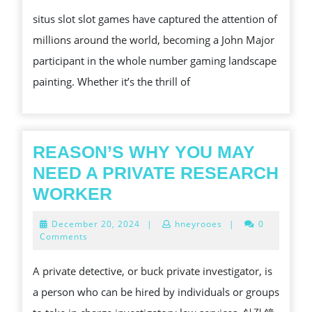
ONLINE
situs slot slot games have captured the attention of
SLOT
millions around the world, becoming a John Major
GAMES:
participant in the whole number gaming landscape
WHAT
painting. Whether it’s the thrill of
MAKES
THEM
SO
PIQUANT?
REASON’S WHY YOU MAY
NEED A PRIVATE RESEARCH
REASON’S
WORKER
WHY
December
December 20, 2024
|
hneyrooes
|
0
YOU
20,
Comments
2024
MAY
A private detective, or buck private investigator, is
NEED
a person who can be hired by individuals or groups
A