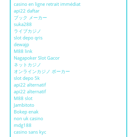
casino en ligne retrait immédiat
api22 daftar
ブック メーカー
suka288
ライブカジノ
slot depo qris
dewajp
M88 link
Nagapoker Slot Gacor
ネットカジノ
オンラインカジノ ポーカー
slot depo 5k
api22 alternatif
api22 alternatif
M88 slot
Jambitoto
Bokep enak
non uk casino
mdg188
casino sans kyc