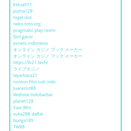
ketua911
puma128
togel slot
neko-toto.org
pragmatic play resmi
Slot gacor
exness indonesia
オンライン カジノ ブック メーカー
オンライン カジノ ブック メーカー
https://lk21.tech/
ライブカジノ
layarkaca21
nonton film sub indo
Juaraslot88
Website Indobarbar
planet128
Yaar Win
suka288 daftar
bunga189
TW88