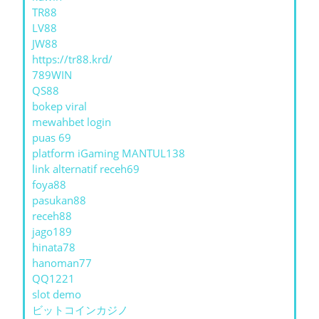
TR88
LV88
JW88
https://tr88.krd/
789WIN
QS88
bokep viral
mewahbet login
puas 69
platform iGaming MANTUL138
link alternatif receh69
foya88
pasukan88
receh88
jago189
hinata78
hanoman77
QQ1221
slot demo
ビットコインカジノ