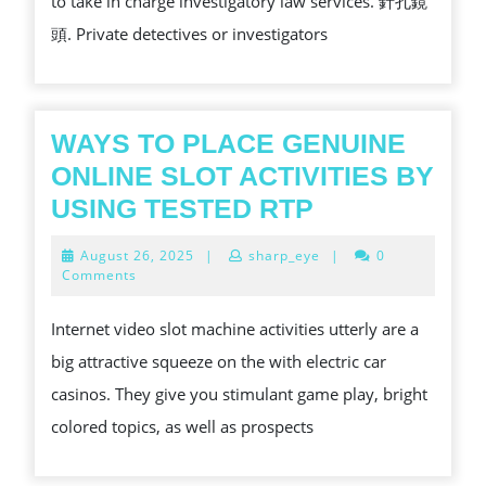
to take in charge investigatory law services. 針孔鏡
PRIVATE
頭. Private detectives or investigators
RESEARCH
WORKER
WAYS TO PLACE GENUINE
ONLINE SLOT ACTIVITIES BY
WAYS
USING TESTED RTP
TO
August
August 26, 2025
|
sharp_eye
|
0
PLACE
26,
Comments
2025
GENUINE
Internet video slot machine activities utterly are a
ONLINE
big attractive squeeze on the with electric car
SLOT
casinos. They give you stimulant game play, bright
ACTIVITIES
colored topics, as well as prospects
BY
USING