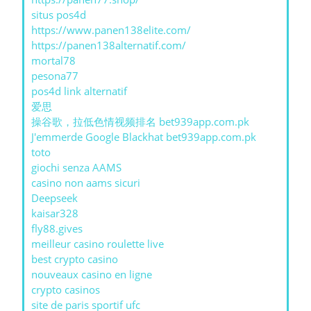
situs pos4d
https://www.panen138elite.com/
https://panen138alternatif.com/
mortal78
pesona77
pos4d link alternatif
爱思
操谷歌，拉低色情视频排名 bet939app.com.pk
J'emmerde Google Blackhat bet939app.com.pk
toto
giochi senza AAMS
casino non aams sicuri
Deepseek
kaisar328
fly88.gives
meilleur casino roulette live
best crypto casino
nouveaux casino en ligne
crypto casinos
site de paris sportif ufc