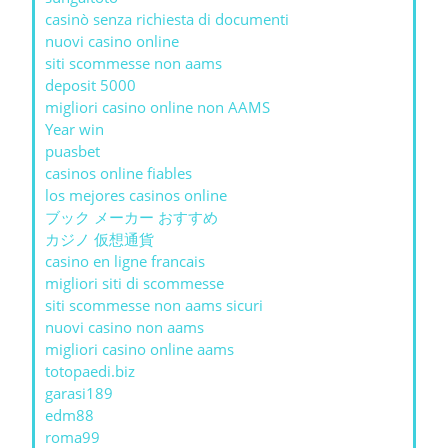
casinò senza richiesta di documenti
nuovi casino online
siti scommesse non aams
deposit 5000
migliori casino online non AAMS
Year win
puasbet
casinos online fiables
los mejores casinos online
ブック メーカー おすすめ
カジノ 仮想通貨
casino en ligne francais
migliori siti di scommesse
siti scommesse non aams sicuri
nuovi casino non aams
migliori casino online aams
totopaedi.biz
garasi189
edm88
roma99