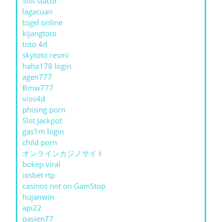
Slot Gacor
lagacuan
togel online
kijangtoto
toto 4d
skytoto resmi
haha178 login
agen777
Bmw777
vios4d
phising porn
Slot Jackpot
gas1m login
child porn
オンラインカジノサイト
bokep viral
iosbet rtp
casinos not on GamStop
hujanwin
api22
pasien77