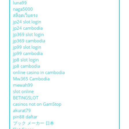
luna99
naga5000
สล็อตเว็บตรง
jp24 slot login
jp24 cambodia
jp369 slot login
jp369 cambodia
jp99 slot login
jp99 cambodia
jp8 slot login
jp8 cambodia
online casino in cambodia
Mw365 Cambodia
mewah99
slot online
BETINGSLOT
casinos not on GamStop
akurat79
pin88 daftar
ブック メーカー 日本