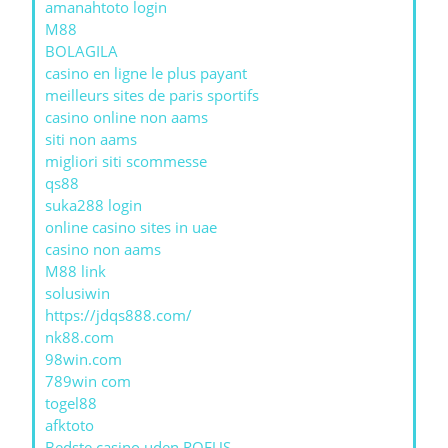
amanahtoto login
M88
BOLAGILA
casino en ligne le plus payant
meilleurs sites de paris sportifs
casino online non aams
siti non aams
migliori siti scommesse
qs88
suka288 login
online casino sites in uae
casino non aams
M88 link
solusiwin
https://jdqs888.com/
nk88.com
98win.com
789win com
togel88
afktoto
Bedste casino uden ROFUS