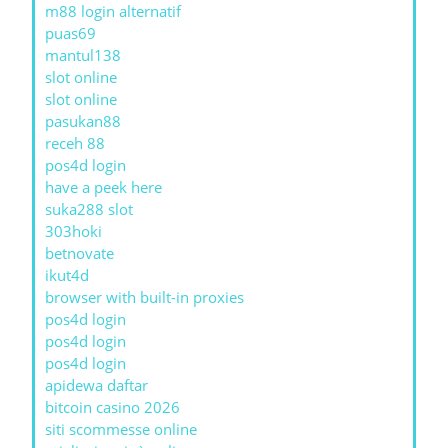
m88 login alternatif
puas69
mantul138
slot online
slot online
pasukan88
receh 88
pos4d login
have a peek here
suka288 slot
303hoki
betnovate
ikut4d
browser with built-in proxies
pos4d login
pos4d login
pos4d login
apidewa daftar
bitcoin casino 2026
siti scommesse online