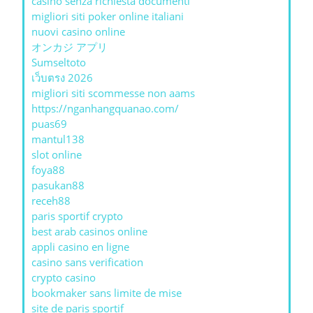
casino senza richiesta documenti
migliori siti poker online italiani
nuovi casino online
オンカジ アプリ
Sumseltoto
เว็บตรง 2026
migliori siti scommesse non aams
https://nganhangquanao.com/
puas69
mantul138
slot online
foya88
pasukan88
receh88
paris sportif crypto
best arab casinos online
appli casino en ligne
casino sans verification
crypto casino
bookmaker sans limite de mise
site de paris sportif