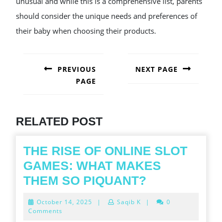
unusual and while this is a comprehensive list, parents
should consider the unique needs and preferences of
their baby when choosing their products.
POST
NAVIGATION
PREVIOUS
NEXT PAGE
PAGE
Next
post:
Previous
post:
RELATED POST
THE RISE OF ONLINE SLOT
GAMES: WHAT MAKES
THE
THEM SO PIQUANT?
RISE
October
October 14, 2025
|
Saqib K
|
0
OF
14,
Comments
2025