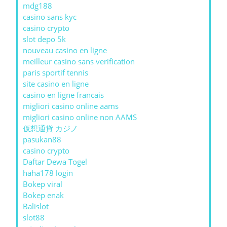
mdg188
casino sans kyc
casino crypto
slot depo 5k
nouveau casino en ligne
meilleur casino sans verification
paris sportif tennis
site casino en ligne
casino en ligne francais
migliori casino online aams
migliori casino online non AAMS
仮想通貨 カジノ
pasukan88
casino crypto
Daftar Dewa Togel
haha178 login
Bokep viral
Bokep enak
Balislot
slot88