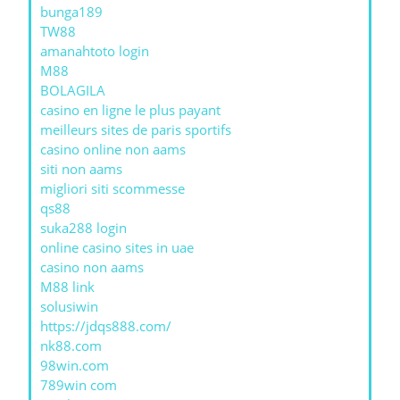
bunga189
TW88
amanahtoto login
M88
BOLAGILA
casino en ligne le plus payant
meilleurs sites de paris sportifs
casino online non aams
siti non aams
migliori siti scommesse
qs88
suka288 login
online casino sites in uae
casino non aams
M88 link
solusiwin
https://jdqs888.com/
nk88.com
98win.com
789win com