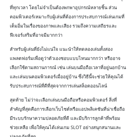
ที่ทุกเวลา โดยไม่จำเป็นต้องพกพาอุปกรณ์หลายชิ้น ส่วน
คอมพิวเตอร์เหมาะกับผู้เล่นที่ต้องการประสบการณ์เล่นเกมที่
เต็มอิ่มในเรื่องของภาพและเสียง รวมถึงความเสถียรและ
ฟีเจอร์เสริมที่อาจมีมากกว่า
สำหรับผู้เล่นที่ยังไม่แน่ใจ แนะนำให้ทดลองเล่นทั้งสอง
แพลตฟอร์มเพื่อดูว่าตัวเองชอบแบบไหนมากกว่า หรืออาจ
เลือกใช้ตามสถานการณ์ เช่น เล่นบนมือถือเวลาที่อยู่นอกบ้าน
และเล่นบนคอมพิวเตอร์เมื่ออยู่บ้าน ซึ่งวิธีนี้จะช่วยให้คุณได้
รับประสบการณ์ที่ดีที่สุดจากการเล่นสล็อตออนไลน์
สุดท้าย ไม่ว่าจะเลือกเล่นบนมือถือหรือคอมพิวเตอร์ สิ่งที่
สำคัญที่สุดคือการเลือกเว็บไซต์หรือแอปพลิเคชันที่น่าเชื่อถือ
มีระบบรักษาความปลอดภัยที่ดี และมีบริการลูกค้าที่พร้อม
ช่วยเหลือ เพื่อให้คุณได้เล่นเกม SLOT อย่างสนุกสนานและ
ปลอดภัยที่สุด