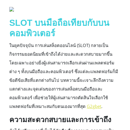
SLOT บนมือถือเทียบกับบน
คอมพิวเตอร์
ในยุคปัจจุบัน การเล่นสล็อตออนไลน์ (SLOT) กลายเป็น
กิจกรรมยอดนิยมที่เข้าถึงได้ง่ายและสะดวกสบายมากขึ้น
โดยเฉพาะอย่างยิ่งผู้เล่นสามารถเลือกเล่นผ่านแพลตฟอร์ม
ต่าง ๆ ทั้งบนมือถือและคอมพิวเตอร์ ซึ่งแต่ละแพลตฟอร์มก็มี
ข้อดีข้อเสียที่แตกต่างกันไป บทความนี้จะเจาะลึกถึงความ
แตกต่างและจุดเด่นของการเล่นสล็อตบนมือถือและ
คอมพิวเตอร์ เพื่อช่วยให้ผู้เล่นสามารถตัดสินใจเลือกใช้
แพลตฟอร์มที่เหมาะสมกับตนเองมากที่สุด
G2gbet
.
ความสะดวกสบายและการเข้าถึง