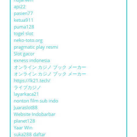
api22
pasien77
ketua911
puma128
togel slot
neko-toto.org
pragmatic play resmi
Slot gacor
exness indonesia
オンライン カジノ ブック メーカー
オンライン カジノ ブック メーカー
https://lk21.tech/
ライブカジノ
layarkaca21
nonton film sub indo
Juaraslot88
Website Indobarbar
planet128
Yaar Win
suka288 daftar