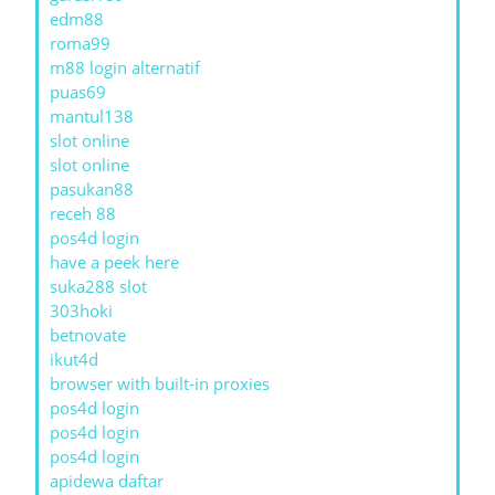
edm88
roma99
m88 login alternatif
puas69
mantul138
slot online
slot online
pasukan88
receh 88
pos4d login
have a peek here
suka288 slot
303hoki
betnovate
ikut4d
browser with built-in proxies
pos4d login
pos4d login
pos4d login
apidewa daftar