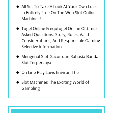
All Set To Take A Look At Your Own Luck
In Entirely Free On The Web Slot Online
Machines?
Togel Online Frequtogel Online Ofttimes
Asked Questions: Story, Rules, Valid
Considerations, And Responsible Gaming
Selective Information
Mengenal Slot Gacor dan Rahasia Bandar
Slot Terpercaya
On Line Play Laws Environ The
Slot Machines The Exciting World of
Gambling