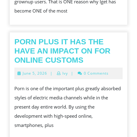
MADE
grownup users. That is ONE reason why Iget has
EASY
become ONE of the most
IN
AUSTRALIA
PORN PLUS IT HAS THE
HAVE AN IMPACT ON FOR
PORN
ONLINE CUSTOMS
PLUS
June
June 5, 2026
|
Ivy
|
0 Comments
IT
5,
2026
HAS
Porn is one of the important plus greatly absorbed
THE
styles of electric media channels while in the
HAVE
present day entire world. By using the
AN
development with high-speed online,
IMPACT
smartphones, plus
ON