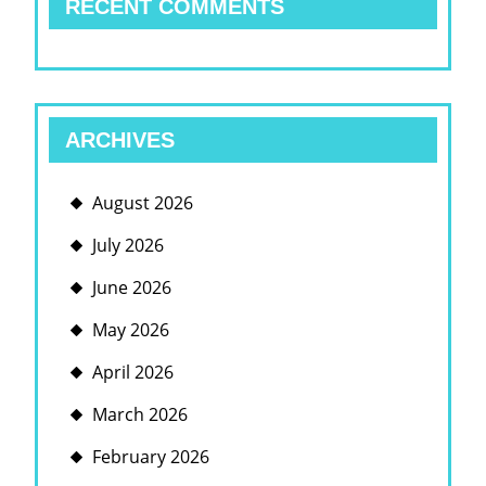
RECENT COMMENTS
ARCHIVES
August 2026
July 2026
June 2026
May 2026
April 2026
March 2026
February 2026