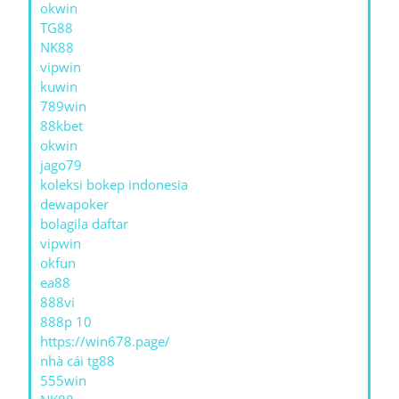
okwin
TG88
NK88
vipwin
kuwin
789win
88kbet
okwin
jago79
koleksi bokep indonesia
dewapoker
bolagila daftar
vipwin
okfun
ea88
888vi
888p 10
https://win678.page/
nhà cái tg88
555win