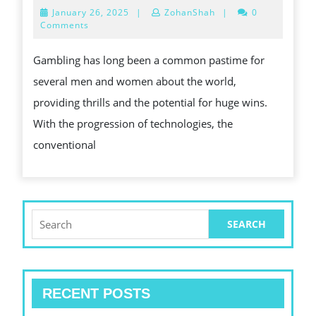
EVOLUTION
January
January 26, 2025
|
ZohanShah
|
0
OF
26,
Comments
2025
ONLINE
Gambling has long been a common pastime for
GAMBLING:
several men and women about the world,
FROM
providing thrills and the potential for huge wins.
CASINO
With the progression of technologies, the
GAMES
conventional
TO
SPORTS
BETTING
Search
for:
RECENT POSTS