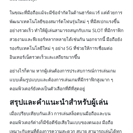
ในขณะที่มือถือแม้จะมีข้อจำกัดในด้านฮาร์ดแวร์ แต่ด้วยการ
พัฒนาเทคโนโลยีของสมาร์ตโฟนรุ่นใหม่ ๆ ที่มีสเปกแรงขึ้น
อย่างรวดเร็ว ทำให้ผู้เล่นสามารถสนุกกับเกม SLOT ที่มีกราฟิก
สวยงามและฟีเจอร์หลากหลายได้เช่นกัน นอกจากนี้ มือถือยัง
รองรับเทคโนโลยีใหม่ ๆ อย่าง 5G ที่ช่วยให้การเชื่อมต่อ
อินเทอร์เน็ตรวดเร็วและเสถียรมากขึ้น
อย่างไรก็ตาม หากผู้เล่นต้องการประสบการณ์การเล่นเกม
แบบเต็มรูปแบบและต้องการเล่นเกมที่มีกราฟิกสูงมาก ๆ
คอมพิวเตอร์ยังคงเป็นตัวเลือกที่ดีที่สุดอยู่
สรุปและคำแนะนำสำหรับผู้เล่น
เมื่อเปรียบเทียบกันแล้ว การเล่นสล็อตบนมือถือและบน
คอมพิวเตอร์ต่างก็มีข้อดีข้อเสียในแบบของตนเอง มือถือ
เหมาะกับคนที่ต้องการความสะดวก สบาย สามารถเล่นได้ทุก