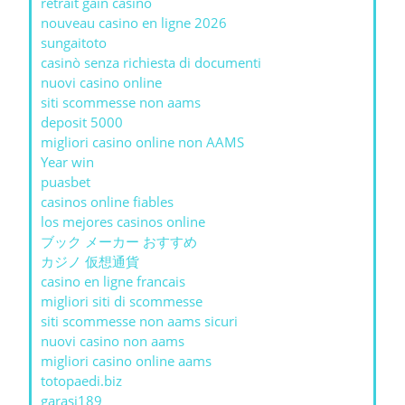
retrait gain casino
nouveau casino en ligne 2026
sungaitoto
casinò senza richiesta di documenti
nuovi casino online
siti scommesse non aams
deposit 5000
migliori casino online non AAMS
Year win
puasbet
casinos online fiables
los mejores casinos online
ブック メーカー おすすめ
カジノ 仮想通貨
casino en ligne francais
migliori siti di scommesse
siti scommesse non aams sicuri
nuovi casino non aams
migliori casino online aams
totopaedi.biz
garasi189