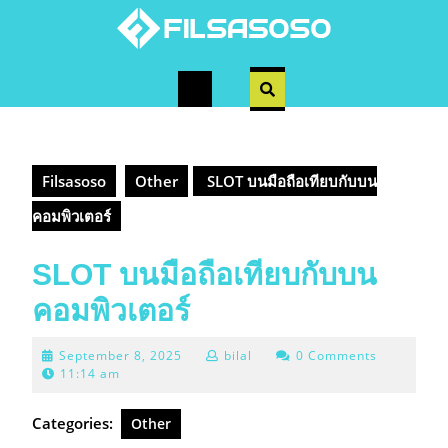
Skip
to
content
Open
Button
Filsasoso
Other
SLOT บนมือถือเทียบกับบน
คอมพิวเตอร์
SLOT บนมือถือเทียบกับบน
คอมพิวเตอร์
September
September 8, 2025
bilal
0 Comments
8,
11:14 am
2025
Categories:
Other