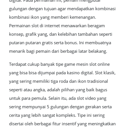
digital. Pada permainan ini, pemain mengputar
gulungan dengan tujuan agar mendapatkan kombinasi
kombinasi ikon yang memberi kemenangan.
Permainan slot di internet menawarkan beragam
konsep, grafik yang, dan kelebihan tambahan seperti
putaran putaran gratis serta bonus. Ini membuatnya
menarik bagi pemain dari berbagai latar belakang.
Terdapat cukup banyak tipe game mesin slot online
yang bisa bisa dijumpai pada kasino digital. Slot klasik,
yang sering memiliki tiga roda dan ikon tradisional
seperti atau angka, adalah pilihan yang baik bagus
untuk para pemula. Selain itu, ada slot video yang
sering mempunyai 5 gulungan dengan gerakan serta
cerita yang lebih sangat kompleks. Tipe ini sering
disertai oleh berbagai fitur insentif yang meningkatkan