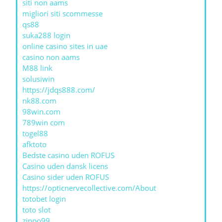
siti non aams
migliori siti scommesse
qs88
suka288 login
online casino sites in uae
casino non aams
M88 link
solusiwin
https://jdqs888.com/
nk88.com
98win.com
789win com
togel88
afktoto
Bedste casino uden ROFUS
Casino uden dansk licens
Casino sider uden ROFUS
https://opticnervecollective.com/About
totobet login
toto slot
zippo99