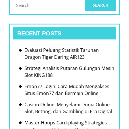
Search
for:
RECENT POSTS
Evaluasi Peluang Statistik Taruhan
Dragon Tiger Daring AIR123
Strategi Analisis Putaran Gulungan Mesin
Slot KING188
Emon77 Login: Cara Mudah Mengakses
Situs Emon77 dan Bermain Online
Casino Online: Menyelami Dunia Online
Slot, Betting, dan Gambling di Era Digital
Master Hoops Card-playing Strategies