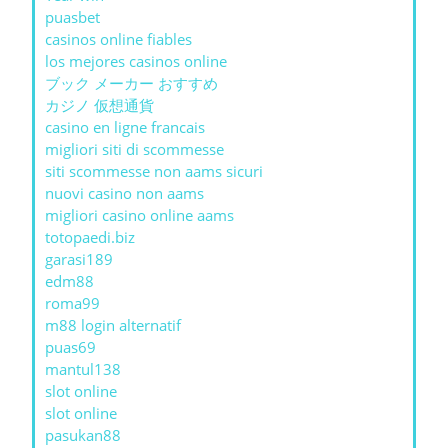
puasbet
casinos online fiables
los mejores casinos online
ブック メーカー おすすめ
カジノ 仮想通貨
casino en ligne francais
migliori siti di scommesse
siti scommesse non aams sicuri
nuovi casino non aams
migliori casino online aams
totopaedi.biz
garasi189
edm88
roma99
m88 login alternatif
puas69
mantul138
slot online
slot online
pasukan88