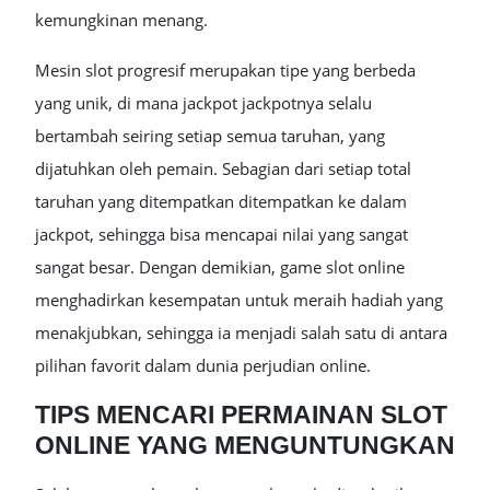
kemungkinan menang.
Mesin slot progresif merupakan tipe yang berbeda
yang unik, di mana jackpot jackpotnya selalu
bertambah seiring setiap semua taruhan, yang
dijatuhkan oleh pemain. Sebagian dari setiap total
taruhan yang ditempatkan ditempatkan ke dalam
jackpot, sehingga bisa mencapai nilai yang sangat
sangat besar. Dengan demikian, game slot online
menghadirkan kesempatan untuk meraih hadiah yang
menakjubkan, sehingga ia menjadi salah satu di antara
pilihan favorit dalam dunia perjudian online.
TIPS MENCARI PERMAINAN SLOT
ONLINE YANG MENGUNTUNGKAN