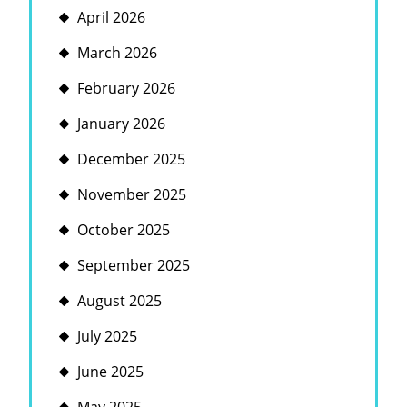
April 2026
March 2026
February 2026
January 2026
December 2025
November 2025
October 2025
September 2025
August 2025
July 2025
June 2025