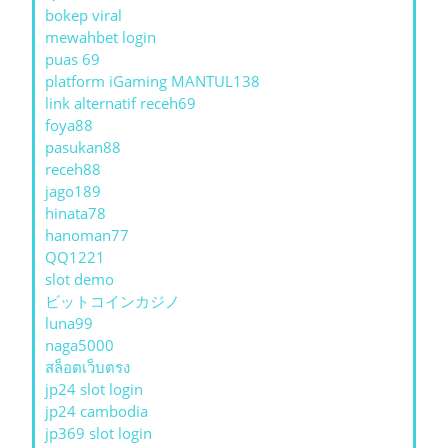
bokep viral
mewahbet login
puas 69
platform iGaming MANTUL138
link alternatif receh69
foya88
pasukan88
receh88
jago189
hinata78
hanoman77
QQ1221
slot demo
ビットコインカジノ
luna99
naga5000
สล็อตเว็บตรง
jp24 slot login
jp24 cambodia
jp369 slot login