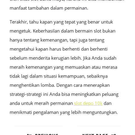
manfaat tambahan dalam permainan.
Terakhir, tahu kapan yang tepat yang benar untuk
mengetuk. Keberhasilan dalam bermain slot bukan
hanya tentang kemenangan, tapi juga tentang
mengetahui kapan harus berhenti dan berhenti
sebelum menderita kerugian lebih. Jika Anda sudah
meraih kemenangan yang memuaskan atau merasa
tidak lagi dalam situasi kemampuan, sebaiknya
menghentikan lomba. Dengan cara menerapkan
strategi-strategi ini Anda bisa meningkatkan peluang
anda untuk meraih permainan
slot depo 10k
dan
menikmati pengalaman yang lebih menguntungkan.
POST
NAVIGATION