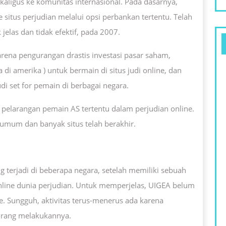
aligus ke komunitas internasional. Pada dasarnya,
situs perjudian melalui opsi perbankan tertentu. Telah
jelas dan tidak efektif, pada 2007.
arena pengurangan drastis investasi pasar saham,
i amerika ) untuk bermain di situs judi online, dan
di set for pemain di berbagai negara.
 pelarangan pemain AS tertentu dalam perjudian online.
 umum dan banyak situs telah berakhir.
terjadi di beberapa negara, setelah memiliki sebuah
online dunia perjudian. Untuk memperjelas, UIGEA belum
. Sungguh, aktivitas terus-menerus ada karena
orang melakukannya.