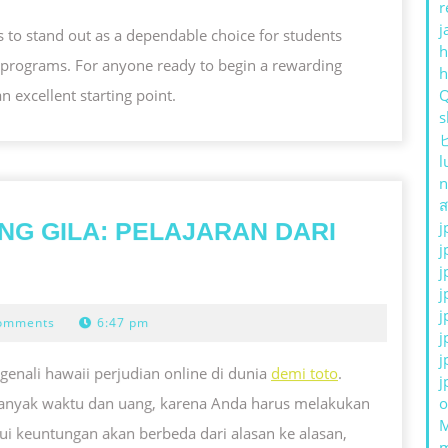
r
j
 to stand out as a dependable choice for students
h
NA programs. For anyone ready to begin a rewarding
 excellent starting point.
s
l
n
ส
j
ANG GILA: PELAJARAN DARI
j
j
NE
j
j
AIK
omments
6:47 pm
j
G
j
enali hawaii perjudian online di dunia
demi toto
.
:
j
o
banyak waktu dan uang, karena Anda harus melakukan
AJARAN
ui keuntungan akan berbeda dari alasan ke alasan,