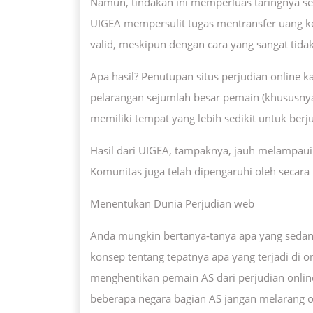
Namun, tindakan ini memperluas taringnya sek
UIGEA mempersulit tugas mentransfer uang ke 
valid, meskipun dengan cara yang sangat tidak 
Apa hasil? Penutupan situs perjudian online k
pelarangan sejumlah besar pemain (khususnya d
memiliki tempat yang lebih sedikit untuk berju
Hasil dari UIGEA, tampaknya, jauh melampaui
Komunitas juga telah dipengaruhi oleh secara
Menentukan Dunia Perjudian web
Anda mungkin bertanya-tanya apa yang sedang 
konsep tentang tepatnya apa yang terjadi di 
menghentikan pemain AS dari perjudian online
beberapa negara bagian AS jangan melarang 