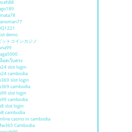
eceh88
ago189
inata78
hanoman77
QQ1221
lot demo
ビットコインカジノ
una99
aga5000
ล็อตเว็บตรง
p24 slot login
p24 cambodia
p369 slot login
p369 cambodia
p99 slot login
p99 cambodia
p8 slot login
p8 cambodia
nline casino in cambodia
Mw365 Cambodia
mewah99