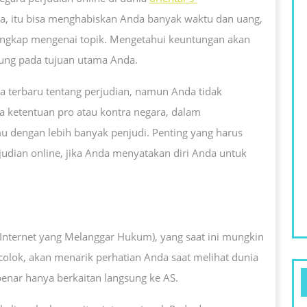
TERBAIK
la, itu bisa menghabiskan Anda banyak waktu dan uang,
engkap mengenai topik. Mengetahui keuntungan akan
tung pada tujuan utama Anda.
 terbaru tentang perjudian, namun Anda tidak
a ketentuan pro atau kontra negara, dalam
 dengan lebih banyak penjudi. Penting yang harus
judian online, jika Anda menyatakan diri Anda untuk
nternet yang Melanggar Hukum), yang saat ini mungkin
lok, akan menarik perhatian Anda saat melihat dunia
enar hanya berkaitan langsung ke AS.