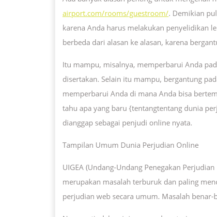
airport.com/rooms/guestroom/
. Demikian pu
karena Anda harus melakukan penyelidikan l
berbeda dari alasan ke alasan, karena bergan
Itu mampu, misalnya, memperbarui Anda pada
disertakan. Selain itu mampu, bergantung pad
memperbarui Anda di mana Anda bisa bertemu
tahu apa yang baru {tentangtentang dunia per
dianggap sebagai penjudi online nyata.
Tampilan Umum Dunia Perjudian Online
UIGEA (Undang-Undang Penegakan Perjudian I
merupakan masalah terburuk dan paling menco
perjudian web secara umum. Masalah benar-b