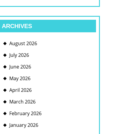
ARCHIVES
August 2026
July 2026
June 2026
May 2026
April 2026
March 2026
February 2026
January 2026