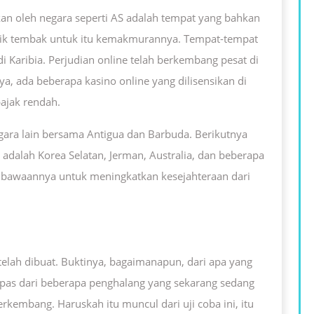
kan oleh negara seperti AS adalah tempat yang bahkan
ik tembak untuk itu kemakmurannya. Tempat-tempat
i Karibia. Perjudian online telah berkembang pesat di
a, ada beberapa kasino online yang dilisensikan di
pajak rendah.
egara lain bersama Antigua dan Barbuda. Berikutnya
 adalah Korea Selatan, Jerman, Australia, dan beberapa
i bawaannya untuk meningkatkan kesejahteraan dari
 telah dibuat. Buktinya, bagaimanapun, dari apa yang
pas dari beberapa penghalang yang sekarang sedang
rkembang. Haruskah itu muncul dari uji coba ini, itu