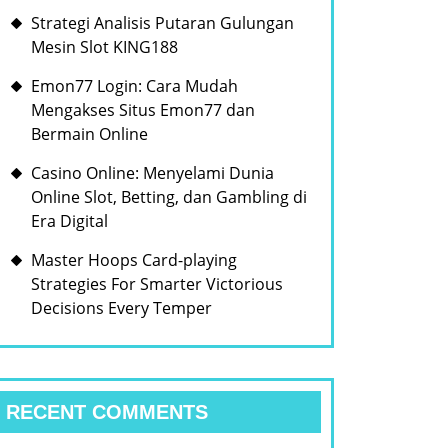
Strategi Analisis Putaran Gulungan
Mesin Slot KING188
Emon77 Login: Cara Mudah
Mengakses Situs Emon77 dan
Bermain Online
Casino Online: Menyelami Dunia
Online Slot, Betting, dan Gambling di
Era Digital
Master Hoops Card-playing
Strategies For Smarter Victorious
Decisions Every Temper
RECENT COMMENTS