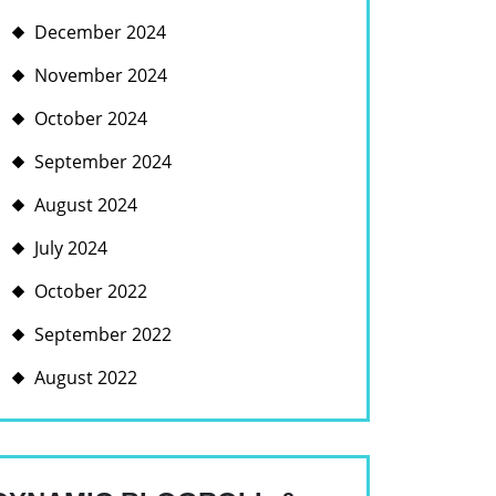
December 2024
November 2024
October 2024
September 2024
August 2024
July 2024
October 2022
September 2022
August 2022