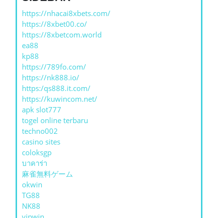
https://nhacai8xbets.com/
https://8xbet00.co/
https://8xbetcom.world
ea88
kp88
https://789fo.com/
https://nk888.io/
https:/qs888.it.com/
https://kuwincom.net/
apk slot777
togel online terbaru
techno002
casino sites
coloksgp
บาคาร่า
麻雀無料ゲーム
okwin
TG88
NK88
vipwin