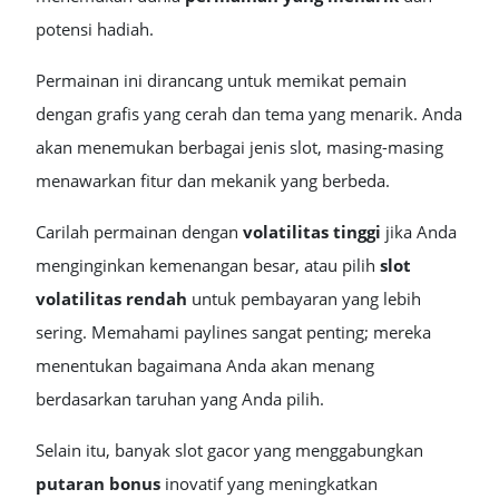
potensi hadiah.
Permainan ini dirancang untuk memikat pemain
dengan grafis yang cerah dan tema yang menarik. Anda
akan menemukan berbagai jenis slot, masing-masing
menawarkan fitur dan mekanik yang berbeda.
Carilah permainan dengan
volatilitas tinggi
jika Anda
menginginkan kemenangan besar, atau pilih
slot
volatilitas rendah
untuk pembayaran yang lebih
sering. Memahami paylines sangat penting; mereka
menentukan bagaimana Anda akan menang
berdasarkan taruhan yang Anda pilih.
Selain itu, banyak slot gacor yang menggabungkan
putaran bonus
inovatif yang meningkatkan