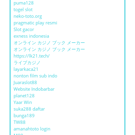
puma128
togel slot
neko-toto.org
pragmatic play resmi
Slot gacor
exness indonesia
オンライン カジノ ブック メーカー
オンライン カジノ ブック メーカー
https://lk21.tech/
ライブカジノ
layarkaca21
nonton film sub indo
Juaraslot88
Website Indobarbar
planet128
Yaar Win
suka288 daftar
bunga189
TW88
amanahtoto login