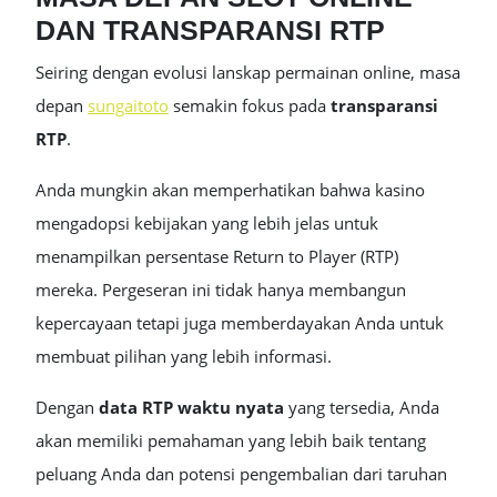
DAN TRANSPARANSI RTP
Seiring dengan evolusi lanskap permainan online, masa
depan
sungaitoto
semakin fokus pada
transparansi
RTP
.
Anda mungkin akan memperhatikan bahwa kasino
mengadopsi kebijakan yang lebih jelas untuk
menampilkan persentase Return to Player (RTP)
mereka. Pergeseran ini tidak hanya membangun
kepercayaan tetapi juga memberdayakan Anda untuk
membuat pilihan yang lebih informasi.
Dengan
data RTP waktu nyata
yang tersedia, Anda
akan memiliki pemahaman yang lebih baik tentang
peluang Anda dan potensi pengembalian dari taruhan