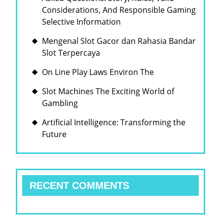
Considerations, And Responsible Gaming
Selective Information
Mengenal Slot Gacor dan Rahasia Bandar
Slot Terpercaya
On Line Play Laws Environ The
Slot Machines The Exciting World of
Gambling
Artificial Intelligence: Transforming the
Future
RECENT COMMENTS