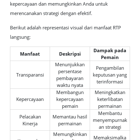
kepercayaan dan memungkinkan Anda untuk
merencanakan strategi dengan efektif.
Berikut adalah representasi visual dari manfaat RTP
langsung:
Dampak pada
Manfaat
Deskripsi
Pemain
Menunjukkan
Pengambilan
persentase
Transparansi
keputusan yang
pembayaran
terinformasi
waktu nyata
Membangun
Meningkatkan
Kepercayaan
kepercayaan
keterlibatan
pemain
permainan
Membantu
Pelacakan
Memantau hasil
menyempurnak
Kinerja
permainan
an strategi
Memungkinkan
Memaksimalka