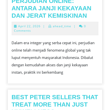
PERJUDIAN ONLINE:
ANTARA JANJI KEKAYAAN
MENGU
DAN JERAT KEMISKINAN
DUNIA
April
April 22, 2026
|
ahead_time
|
0
GELAP
22,
Comments
2026
PERJU
Dalam era integer yang serba cepat ini, perjudian
ONLINE
online telah menjadi fenomena global yang tak
ANTAR
luput menyentuh masyarakat Indonesia. Dibalut
JANJI
dengan kemudahan akses dan janji kekayaan
KEKAY
instan, praktik ini berkembang
DAN
JERAT
KEMIS
BEST PETER SELLERS THAT
TREAT MORE THAN JUST