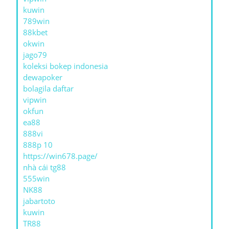
kuwin
789win
88kbet
okwin
jago79
koleksi bokep indonesia
dewapoker
bolagila daftar
vipwin
okfun
ea88
888vi
888p 10
https://win678.page/
nhà cái tg88
555win
NK88
jabartoto
kuwin
TR88