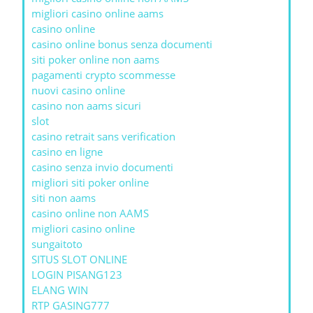
migliori casino online aams
casino online
casino online bonus senza documenti
siti poker online non aams
pagamenti crypto scommesse
nuovi casino online
casino non aams sicuri
slot
casino retrait sans verification
casino en ligne
casino senza invio documenti
migliori siti poker online
siti non aams
casino online non AAMS
migliori casino online
sungaitoto
SITUS SLOT ONLINE
LOGIN PISANG123
ELANG WIN
RTP GASING777