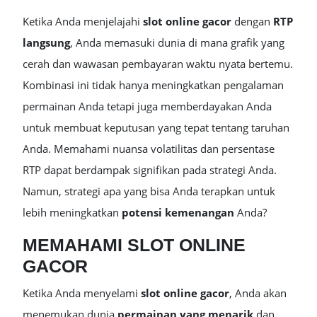
Ketika Anda menjelajahi
slot online gacor
dengan
RTP
langsung
, Anda memasuki dunia di mana grafik yang
cerah dan wawasan pembayaran waktu nyata bertemu.
Kombinasi ini tidak hanya meningkatkan pengalaman
permainan Anda tetapi juga memberdayakan Anda
untuk membuat keputusan yang tepat tentang taruhan
Anda. Memahami nuansa volatilitas dan persentase
RTP dapat berdampak signifikan pada strategi Anda.
Namun, strategi apa yang bisa Anda terapkan untuk
lebih meningkatkan
potensi kemenangan
Anda?
MEMAHAMI SLOT ONLINE
GACOR
Ketika Anda menyelami
slot online gacor
, Anda akan
menemukan dunia
permainan yang menarik
dan