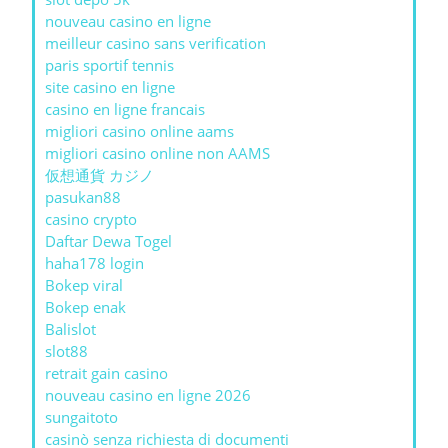
nouveau casino en ligne
meilleur casino sans verification
paris sportif tennis
site casino en ligne
casino en ligne francais
migliori casino online aams
migliori casino online non AAMS
仮想通貨 カジノ
pasukan88
casino crypto
Daftar Dewa Togel
haha178 login
Bokep viral
Bokep enak
Balislot
slot88
retrait gain casino
nouveau casino en ligne 2026
sungaitoto
casinò senza richiesta di documenti