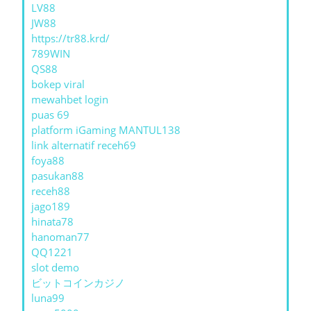
LV88
JW88
https://tr88.krd/
789WIN
QS88
bokep viral
mewahbet login
puas 69
platform iGaming MANTUL138
link alternatif receh69
foya88
pasukan88
receh88
jago189
hinata78
hanoman77
QQ1221
slot demo
ビットコインカジノ
luna99