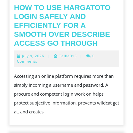
HOW TO USE HARGATOTO
LOGIN SAFELY AND
EFFICIENTLY FOR A
SMOOTH OVER DESCRIBE
HOW
ACCESS GO THROUGH
TO
July
July 9, 2026
|
Talha013
|
0
USE
9,
Comments
2026
HARGAT
Accessing an online platform requires more than
LOGIN
simply incoming a username and password. A
SAFELY
procure and competent login work on helps
AND
protect subjective information, prevents wildcat get
EFFICIEN
at, and creates
FOR
A
SMOOTH