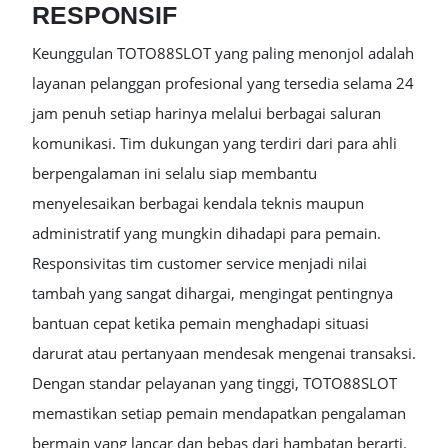
RESPONSIF
Keunggulan TOTO88SLOT yang paling menonjol adalah
layanan pelanggan profesional yang tersedia selama 24
jam penuh setiap harinya melalui berbagai saluran
komunikasi. Tim dukungan yang terdiri dari para ahli
berpengalaman ini selalu siap membantu
menyelesaikan berbagai kendala teknis maupun
administratif yang mungkin dihadapi para pemain.
Responsivitas tim customer service menjadi nilai
tambah yang sangat dihargai, mengingat pentingnya
bantuan cepat ketika pemain menghadapi situasi
darurat atau pertanyaan mendesak mengenai transaksi.
Dengan standar pelayanan yang tinggi, TOTO88SLOT
memastikan setiap pemain mendapatkan pengalaman
bermain yang lancar dan bebas dari hambatan berarti.