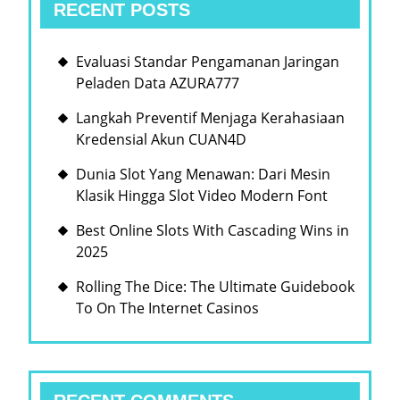
RECENT POSTS
Evaluasi Standar Pengamanan Jaringan
Peladen Data AZURA777
Langkah Preventif Menjaga Kerahasiaan
Kredensial Akun CUAN4D
Dunia Slot Yang Menawan: Dari Mesin
Klasik Hingga Slot Video Modern Font
Best Online Slots With Cascading Wins in
2025
Rolling The Dice: The Ultimate Guidebook
To On The Internet Casinos