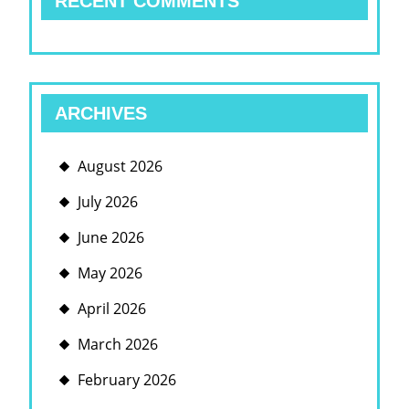
RECENT COMMENTS
ARCHIVES
August 2026
July 2026
June 2026
May 2026
April 2026
March 2026
February 2026