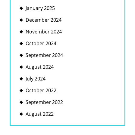
January 2025
December 2024
November 2024
October 2024
September 2024
August 2024
July 2024
October 2022
September 2022
August 2022