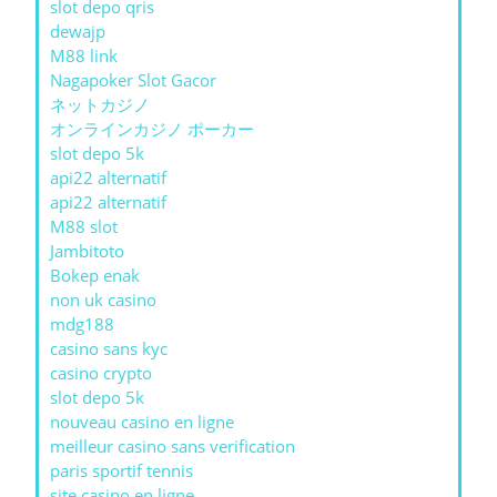
slot depo qris
dewajp
M88 link
Nagapoker Slot Gacor
ネットカジノ
オンラインカジノ ポーカー
slot depo 5k
api22 alternatif
api22 alternatif
M88 slot
Jambitoto
Bokep enak
non uk casino
mdg188
casino sans kyc
casino crypto
slot depo 5k
nouveau casino en ligne
meilleur casino sans verification
paris sportif tennis
site casino en ligne