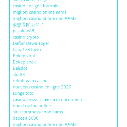
casino en ligne francais
migliori casino online aams
migliori casino online non AAMS
仮想通貨 カジノ
pasukan88
casino crypto
Daftar Dewa Togel
haha178 login
Bokep viral
Bokep enak
Balislot
slot88
retrait gain casino
nouveau casino en ligne 2026
sungaitoto
casinò senza richiesta di documenti
nuovi casino online
siti scommesse non aams
deposit 5000
migliori casino online non AAMS