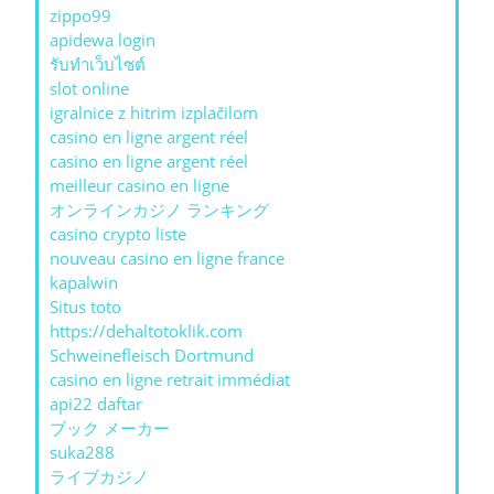
zippo99
apidewa login
รับทําเว็บไซต์
slot online
igralnice z hitrim izplačilom
casino en ligne argent réel
casino en ligne argent réel
meilleur casino en ligne
オンラインカジノ ランキング
casino crypto liste
nouveau casino en ligne france
kapalwin
Situs toto
https://dehaltotoklik.com
Schweinefleisch Dortmund
casino en ligne retrait immédiat
api22 daftar
ブック メーカー
suka288
ライブカジノ