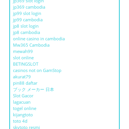
jp369 slot login
jp369 cambodia
jp99 slot login
jp99 cambodia
jp8 slot login
jp8 cambodia
online casino in cambodia
Mw365 Cambodia
mewah99
slot online
BETINGSLOT
casinos not on GamStop
akurat79
pin88 daftar
ブック メーカー 日本
Slot Gacor
lagacuan
togel online
kijangtoto
toto 4d
skytoto resmi