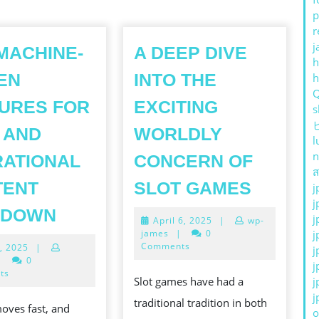
p
r
j
MACHINE-
A DEEP DIVE
h
EN
INTO THE
URES FOR
EXCITING
s
 AND
WORLDLY
l
G
n
ATIONAL
CONCERN OF
ส
A
TENT
SLOT GAMES
j
DEEP
j
TOP
EDOWN
j
April
April 6, 2025
|
wp-
DIVE
MACHINE-
6,
james
|
0
j
INTO
2025
Comments
May
, 2025
|
DRIVEN
j
5,
|
0
THE
j
FEATURES
2025
ts
NG
Slot games have had a
j
EXCITI
FOR
j
LACE
traditional tradition in both
oves fast, and
WORLD
o
FAST