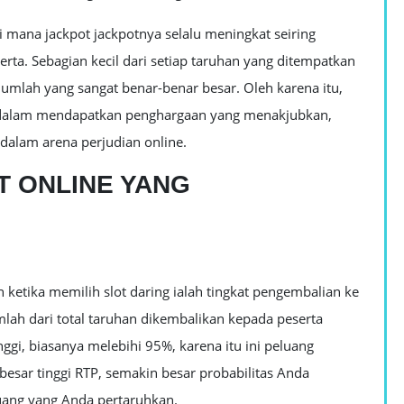
di mana jackpot jackpotnya selalu meningkat seiring
erta. Sebagian kecil dari setiap taruhan yang ditempatkan
mlah yang sangat benar-benar besar. Oleh karena itu,
 dalam mendapatkan penghargaan yang menakjubkan,
 dalam arena perjudian online.
T ONLINE YANG
n ketika memilih slot daring ialah tingkat pengembalian ke
lah dari total taruhan dikembalikan kepada peserta
ggi, biasanya melebihi 95%, karena itu ini peluang
esar tinggi RTP, semakin besar probabilitas Anda
uang yang Anda pertaruhkan.