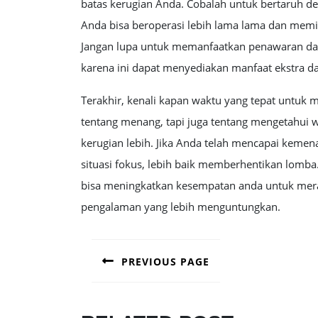
batas kerugian Anda. Cobalah untuk bertaruh d
Anda bisa beroperasi lebih lama lama dan memi
Jangan lupa untuk memanfaatkan penawaran dan 
karena ini dapat menyediakan manfaat ekstra d
Terakhir, kenali kapan waktu yang tepat untuk 
tentang menang, tapi juga tentang mengetahui 
kerugian lebih. Jika Anda telah mencapai keme
situasi fokus, lebih baik memberhentikan lomba
bisa meningkatkan kesempatan anda untuk mer
pengalaman yang lebih menguntungkan.
POST
PREVIOUS PAGE
NAVIGATION
Previous
post: