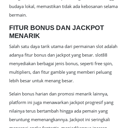
budaya lokal, memastikan tidak ada kebosanan selama
bermain.
FITUR BONUS DAN JACKPOT
MENARIK
Salah satu daya tarik utama dari permainan slot adalah
adanya fitur bonus dan jackpot yang besar.
slot88
menyediakan berbagai jenis bonus, seperti free spin,
multipliers, dan fitur gamble yang memberi peluang
lebih besar untuk menang besar.
Selain bonus harian dan promosi menarik lainnya,
platform ini juga menawarkan jackpot progresif yang
nilainya terus bertambah hingga ada pemain yang
beruntung memenangkannya. Jackpot ini seringkali