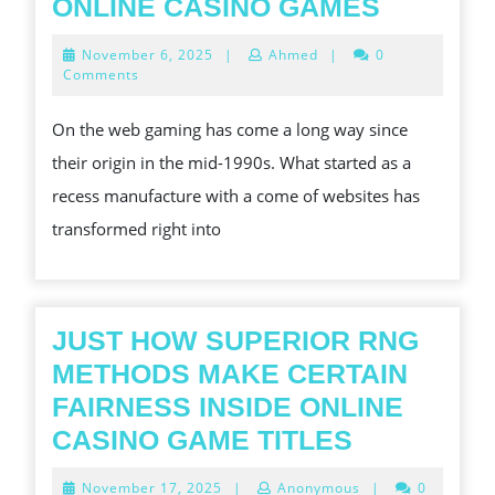
HOW
ONLINE CASINO GAMES
ENHAN
November
November 6, 2025
|
Ahmed
|
0
THE
6,
Comments
2025
REALIT
On the web gaming has come a long way since
IS
their origin in the mid-1990s. What started as a
ENCOMP
recess manufacture with a come of websites has
ONLINE
transformed right into
CASINO
GAMES
JUST HOW SUPERIOR RNG
METHODS MAKE CERTAIN
FAIRNESS INSIDE ONLINE
JUST
CASINO GAME TITLES
HOW
November
November 17, 2025
|
Anonymous
|
0