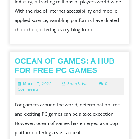
industry, attracting millions of players world-wide.
,
With the rise of internet accessibility and mobile
RISKS,
applied science, gambling platforms have dilated
AND
chop-chop, offering everything from
REGULATIONS
OCEAN OF GAMES: A HUB
OCEAN
FOR FREE PC GAMES
OF
March
March 7, 2025
|
ShahFaisal
|
0
GAMES:
7,
Comments
2025
A
For gamers around the world, determination free
HUB
and exciting PC games can be a take exception.
FOR
However, ocean of games has emerged as a pop
FREE
platform offering a vast appeal
PC