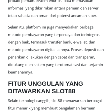
pribadi pemain. Sistem enkripsi data memastikan
informasi yang dikirimkan antara pemain dan server
tetap rahasia dan aman dari potensi ancaman siber.
Selain itu, platform ini juga menyediakan berbagai
metode pembayaran yang terpercaya dan terintegrasi
dengan baik, termasuk transfer bank, e-wallet, dan
metode pembayaran digital lainnya. Proses deposit dan
penarikan dilakukan dengan cepat dan transparan,
didukung oleh sistem yang terotomatisasi dan terjamin
keamanannya.
FITUR UNGGULAN YANG
DITAWARKAN SLOT88
Selain teknologi canggih,
slot88
menawarkan berbagai
fitur menarik yang membuat pengalaman bermain