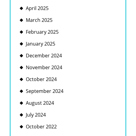
April 2025
March 2025
February 2025
January 2025
December 2024
November 2024
October 2024
September 2024
August 2024
July 2024
October 2022