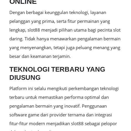
ONLINE
Dengan berbagai keunggulan teknologi, layanan
pelanggan yang prima, serta fitur permainan yang
lengkap,
slot88
menjadi pilihan utama bagi pecinta slot
daring. Tidak hanya menawarkan pengalaman bermain
yang menyenangkan, tetapi juga peluang menang yang
besar dan keamanan terjamin.
TEKNOLOGI TERBARU YANG
DIUSUNG
Platform ini selalu mengikuti perkembangan teknologi
terbaru untuk memastikan performa optimal dan
pengalaman bermain yang inovatif. Penggunaan
software game dari provider ternama dan integrasi
fitur-fitur modern menjadikan
slot88
sebagai pelopor