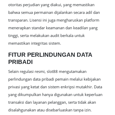
otoritas perjudian yang diakui, yang memastikan
bahwa semua permainan dijalankan secara adil dan
transparan. Lisensi ini juga mengharuskan platform
menerapkan standar keamanan dan keadilan yang
tinggi, serta melakukan audit berkala untuk
memastikan integritas sistem.
FITUR PERLINDUNGAN DATA
PRIBADI
Selain regulasi resmi,
slot88
mengutamakan
perlindungan data pribadi pemain melalui kebijakan
privasi yang ketat dan sistem enkripsi mutakhir. Data
yang dikumpulkan hanya digunakan untuk keperluan
transaksi dan layanan pelanggan, serta tidak akan
disalahgunakan atau disebarluaskan tanpa izin.