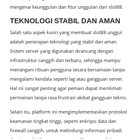
mengenai keunggulan dan fitur unggulan dari
slot88
.
TEKNOLOGI STABIL DAN AMAN
Salah satu aspek kunci yang membuat
slot88
unggul
adalah penerapan teknologi yang stabil dan aman.
Sistem server yang digunakan dirancang dengan
infrastruktur canggih dan terbaru, sehingga mampu
menangani ribuan pengguna secara bersamaan tanpa
mengalami kendala seperti lag atau gangguan server.
Hal ini sangat penting agar pemain dapat menikmati
permainan tanpa rasa frustrasi akibat gangguan teknis.
Selain itu, platform ini mengimplementasikan protokol
keamanan tingkat tinggi, seperti enkripsi data dan
firewall canggih, untuk melindungi informasi pribadi