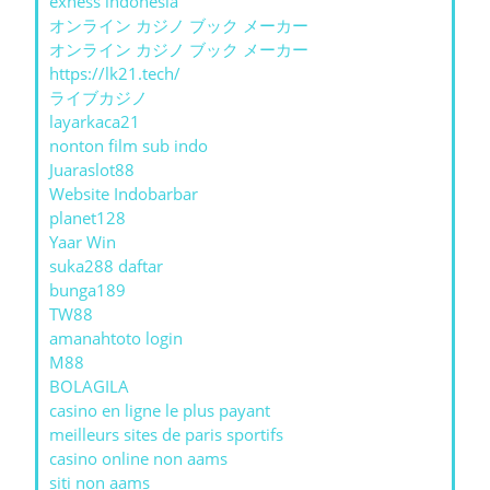
exness indonesia
オンライン カジノ ブック メーカー
オンライン カジノ ブック メーカー
https://lk21.tech/
ライブカジノ
layarkaca21
nonton film sub indo
Juaraslot88
Website Indobarbar
planet128
Yaar Win
suka288 daftar
bunga189
TW88
amanahtoto login
M88
BOLAGILA
casino en ligne le plus payant
meilleurs sites de paris sportifs
casino online non aams
siti non aams