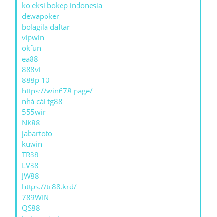
koleksi bokep indonesia
dewapoker
bolagila daftar
vipwin
okfun
ea88
888vi
888p 10
https://win678.page/
nhà cái tg88
555win
NK88
jabartoto
kuwin
TR88
LV88
JW88
https://tr88.krd/
789WIN
QS88