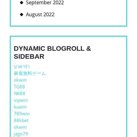
September 2022
August 2022
DYNAMIC BLOGROLL &
SIDEBAR
บาคาร่า
麻雀無料ゲーム
okwin
TG88
NK88
vipwin
kuwin
789win
88kbet
okwin
jago79