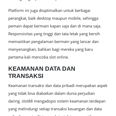
Platform ini juga dioptimalkan untuk berbagai
perangkat, baik desktop maupun mobile, sehingga
pemain dapat bermain kapan saja dan di mana saja.
Responsivitas yang tinggi dan tata letak yang bersih
memastikan pengalaman bermain yang lancar dan
menyenangkan, bahkan bagi mereka yang baru
pertama kali mencoba slot online.
KEAMANAN DATA DAN
TRANSAKSI
Keamanan transaksi dan data pribadi merupakan aspek
yang tidak bisa diabaikan dalam dunia perjudian
daring.
slot88
mengadopsi sistem keamanan terdepan
yang melindungi setiap transaksi keuangan dan data