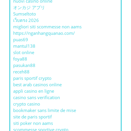
nuovi casino online
オンカジ アプリ
Sumseltoto
เว็บตรง 2026
migliori siti scommesse non aams
https://nganhangquanao.com/
puas69
mantul138
slot online
foya88
pasukan88
receh88
paris sportif crypto
best arab casinos online
appli casino en ligne
casino sans verification
crypto casino
bookmaker sans limite de mise
site de paris sportif
siti poker non aams
scommesse sportive crypto