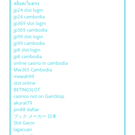
สล็อตเว็บตรง
jp24 slot login
jp24 cambodia
jp369 slot login
jp369 cambodia
jp99 slot login
jp99 cambodia
jp8 slot login
jp8 cambodia
online casino in cambodia
Mw365 Cambodia
mewah99
slot online
BETINGSLOT
casinos not on GamStop
akurat79
pin88 daftar
ブック メーカー 日本
Slot Gacor
lagacuan