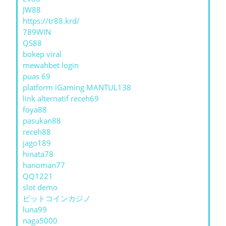
JW88
https://tr88.krd/
789WIN
QS88
bokep viral
mewahbet login
puas 69
platform iGaming MANTUL138
link alternatif receh69
foya88
pasukan88
receh88
jago189
hinata78
hanoman77
QQ1221
slot demo
ビットコインカジノ
luna99
naga5000