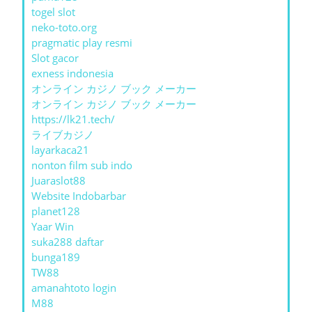
togel slot
neko-toto.org
pragmatic play resmi
Slot gacor
exness indonesia
オンライン カジノ ブック メーカー
オンライン カジノ ブック メーカー
https://lk21.tech/
ライブカジノ
layarkaca21
nonton film sub indo
Juaraslot88
Website Indobarbar
planet128
Yaar Win
suka288 daftar
bunga189
TW88
amanahtoto login
M88