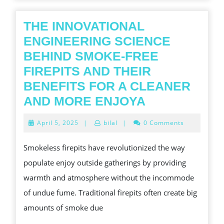
THE INNOVATIONAL
ENGINEERING SCIENCE
BEHIND SMOKE-FREE
FIREPITS AND THEIR
BENEFITS FOR A CLEANER
THE
AND MORE ENJOYA
INNOVATION
April
April 5, 2025
|
bilal
|
0 Comments
ENGINEERI
5,
2025
SCIENCE
Smokeless firepits have revolutionized the way
BEHIND
populate enjoy outside gatherings by providing
SMOKE-
warmth and atmosphere without the incommode
FREE
of undue fume. Traditional firepits often create big
FIREPITS
amounts of smoke due
AND