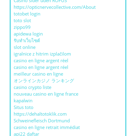
Casino sider uden ROFUS
https://opticnervecollective.com/About
totobet login
toto slot
zippo99
apidewa login
รับทําเว็บไซต์
slot online
igralnice z hitrim izplačilom
casino en ligne argent réel
casino en ligne argent réel
meilleur casino en ligne
オンラインカジノ ランキング
casino crypto liste
nouveau casino en ligne france
kapalwin
Situs toto
https://dehaltotoklik.com
Schweinefleisch Dortmund
casino en ligne retrait immédiat
api22 daftar