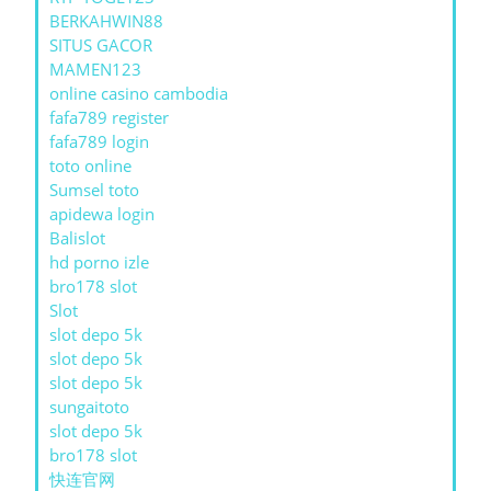
BERKAHWIN88
SITUS GACOR
MAMEN123
online casino cambodia
fafa789 register
fafa789 login
toto online
Sumsel toto
apidewa login
Balislot
hd porno izle
bro178 slot
Slot
slot depo 5k
slot depo 5k
slot depo 5k
sungaitoto
slot depo 5k
bro178 slot
快连官网