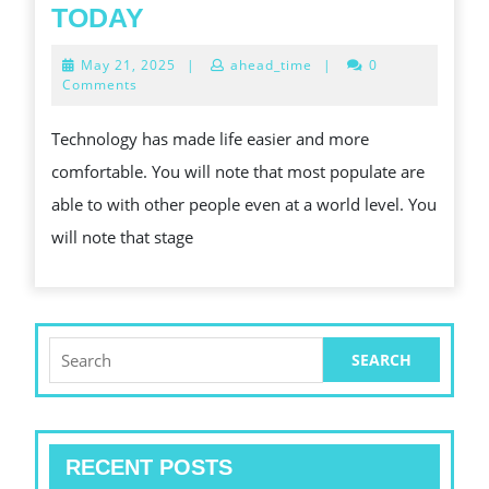
LET
TODAY
YOUR
May
May 21, 2025
|
ahead_time
|
0
BUSINESS
21,
Comments
2025
GROW
Technology has made life easier and more
BY
comfortable. You will note that most populate are
CHOOSING
able to with other people even at a world level. You
A
will note that stage
TRANSFORMATION
SERVICE
TODAY
Search
for:
RECENT POSTS