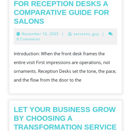
FOR RECEPTION DESKS A
COMPARATIVE GUIDE FOR
ESSENTIAL
SALONS
TRADE-
November
November 10, 2025
|
sarcastic_guy
|
OFFS
10,
0 Comments
2025
FOR
Introduction: When the front desk frames the
RECEPTION
entire visit First impressions are operations, not
DESKS
ornaments. Reception Desks set the tone, the pace,
A
and the flow from the door to the
COMPARATIVE
GUIDE
FOR
SALONS
LET YOUR BUSINESS GROW
BY CHOOSING A
TRANSFORMATION SERVICE