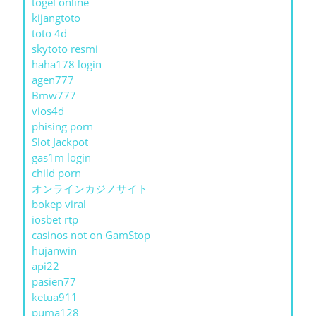
togel online
kijangtoto
toto 4d
skytoto resmi
haha178 login
agen777
Bmw777
vios4d
phising porn
Slot Jackpot
gas1m login
child porn
オンラインカジノサイト
bokep viral
iosbet rtp
casinos not on GamStop
hujanwin
api22
pasien77
ketua911
puma128