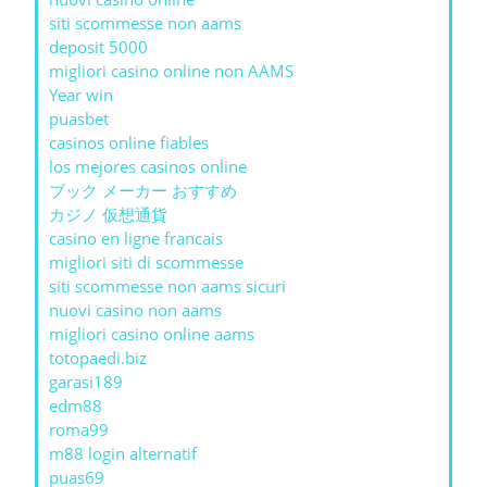
siti scommesse non aams
deposit 5000
migliori casino online non AAMS
Year win
puasbet
casinos online fiables
los mejores casinos online
ブック メーカー おすすめ
カジノ 仮想通貨
casino en ligne francais
migliori siti di scommesse
siti scommesse non aams sicuri
nuovi casino non aams
migliori casino online aams
totopaedi.biz
garasi189
edm88
roma99
m88 login alternatif
puas69