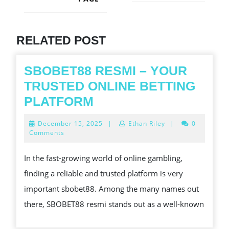
Next
post:
Previous
post:
RELATED POST
SBOBET88 RESMI – YOUR
TRUSTED ONLINE BETTING
SBOBET88
PLATFORM
RESMI
December
December 15, 2025
|
Ethan Riley
|
0
–
15,
Comments
2025
YOUR
In the fast-growing world of online gambling,
TRUSTED
finding a reliable and trusted platform is very
ONLINE
important sbobet88. Among the many names out
BETTING
there, SBOBET88 resmi stands out as a well-known
PLATFORM