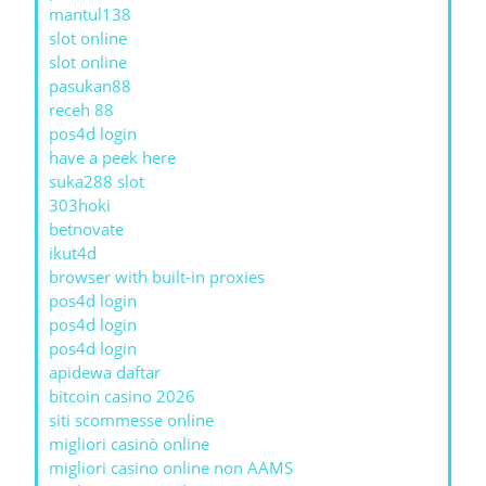
mantul138
slot online
slot online
pasukan88
receh 88
pos4d login
have a peek here
suka288 slot
303hoki
betnovate
ikut4d
browser with built-in proxies
pos4d login
pos4d login
pos4d login
apidewa daftar
bitcoin casino 2026
siti scommesse online
migliori casinò online
migliori casino online non AAMS