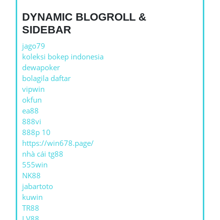
DYNAMIC BLOGROLL &
SIDEBAR
jago79
koleksi bokep indonesia
dewapoker
bolagila daftar
vipwin
okfun
ea88
888vi
888p 10
https://win678.page/
nhà cái tg88
555win
NK88
jabartoto
kuwin
TR88
LV88