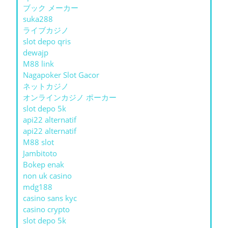
ブック メーカー
suka288
ライブカジノ
slot depo qris
dewajp
M88 link
Nagapoker Slot Gacor
ネットカジノ
オンラインカジノ ポーカー
slot depo 5k
api22 alternatif
api22 alternatif
M88 slot
Jambitoto
Bokep enak
non uk casino
mdg188
casino sans kyc
casino crypto
slot depo 5k