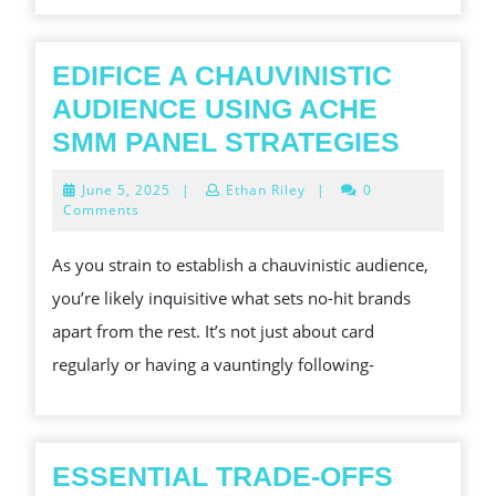
THEIR
BENEFITS
EDIFICE A CHAUVINISTIC
FOR
AUDIENCE USING ACHE
A
EDIFIC
SMM PANEL STRATEGIES
CLEANER
A
AND
June
June 5, 2025
|
Ethan Riley
|
0
CHAUV
5,
Comments
MORE
2025
AUDIE
ENJOYA
As you strain to establish a chauvinistic audience,
USING
you’re likely inquisitive what sets no-hit brands
ACHE
apart from the rest. It’s not just about card
SMM
regularly or having a vauntingly following-
PANEL
STRAT
ESSENTIAL TRADE-OFFS