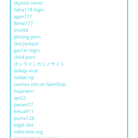
skytoto resmi
haha178 login
agen777
Bmw777
vios4d
phising porn
Slot Jackpot
gas1m login
child porn
オンラインカジノサイト
bokep viral
iosbet rtp
casinos not on GamStop
hujanwin
api22
pasien77
ketua911
puma128
togel slot
neko-toto.org