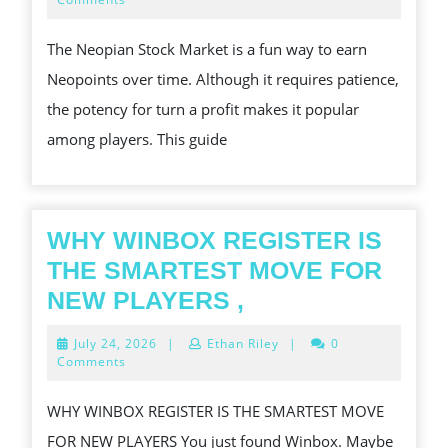
2024
GUIDE:
The Neopian Stock Market is a fun way to earn
ENTHRONE
Neopoints over time. Although it requires patience,
FOR
the potency for turn a profit makes it popular
SUCCESS
among players. This guide
WHY WINBOX REGISTER IS
THE SMARTEST MOVE FOR
WHY
NEW PLAYERS ,
WINBOX
July
July 24, 2026
|
Ethan Riley
|
0
REGISTER
24,
Comments
2026
IS
WHY WINBOX REGISTER IS THE SMARTEST MOVE
THE
FOR NEW PLAYERS You just found Winbox. Maybe