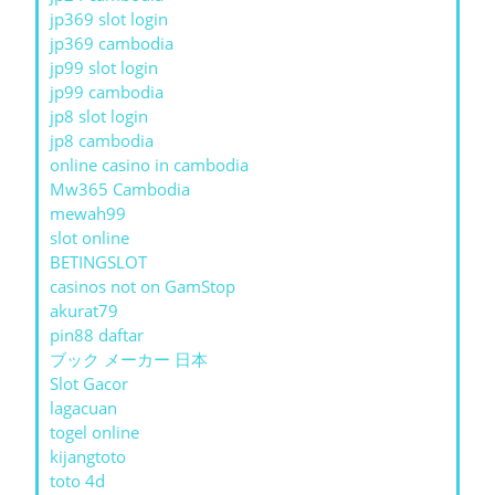
jp369 slot login
jp369 cambodia
jp99 slot login
jp99 cambodia
jp8 slot login
jp8 cambodia
online casino in cambodia
Mw365 Cambodia
mewah99
slot online
BETINGSLOT
casinos not on GamStop
akurat79
pin88 daftar
ブック メーカー 日本
Slot Gacor
lagacuan
togel online
kijangtoto
toto 4d