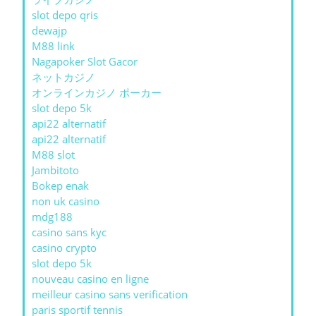
slot depo qris
dewajp
M88 link
Nagapoker Slot Gacor
ネットカジノ
オンラインカジノ ポーカー
slot depo 5k
api22 alternatif
api22 alternatif
M88 slot
Jambitoto
Bokep enak
non uk casino
mdg188
casino sans kyc
casino crypto
slot depo 5k
nouveau casino en ligne
meilleur casino sans verification
paris sportif tennis