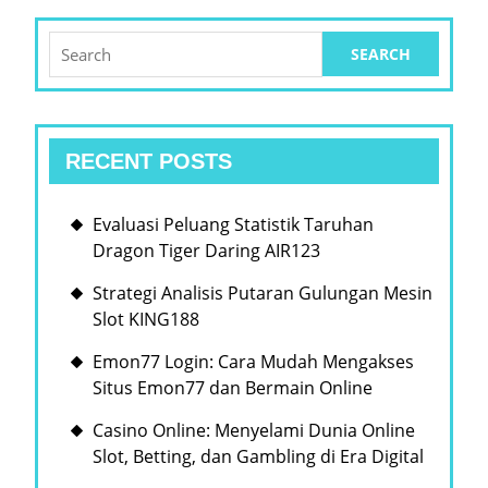
프
트
Search
for:
웨
어
를
RECENT POSTS
찾
는
Evaluasi Peluang Statistik Taruhan
팁
Dragon Tiger Daring AIR123
Strategi Analisis Putaran Gulungan Mesin
Slot KING188
Emon77 Login: Cara Mudah Mengakses
Situs Emon77 dan Bermain Online
Casino Online: Menyelami Dunia Online
Slot, Betting, dan Gambling di Era Digital