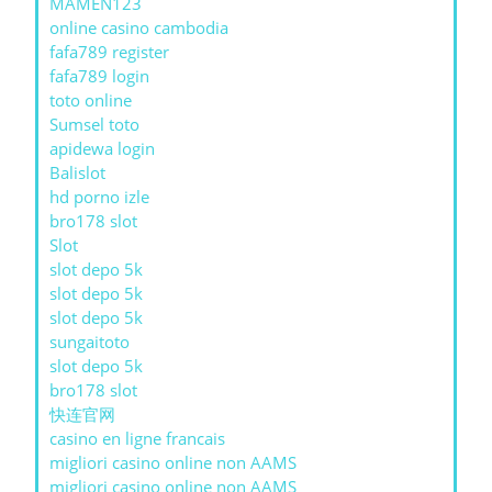
MAMEN123
online casino cambodia
fafa789 register
fafa789 login
toto online
Sumsel toto
apidewa login
Balislot
hd porno izle
bro178 slot
Slot
slot depo 5k
slot depo 5k
slot depo 5k
sungaitoto
slot depo 5k
bro178 slot
快连官网
casino en ligne francais
migliori casino online non AAMS
migliori casino online non AAMS