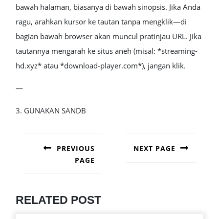
bawah halaman, biasanya di bawah sinopsis. Jika Anda
ragu, arahkan kursor ke tautan tanpa mengklik—di
bagian bawah browser akan muncul pratinjau URL. Jika
tautannya mengarah ke situs aneh (misal: *streaming-
hd.xyz* atau *download-player.com*), jangan klik.
—
3. GUNAKAN SANDB
POST
NAVIGATION
PREVIOUS
NEXT PAGE
PAGE
Next
post:
Previous
post:
RELATED POST