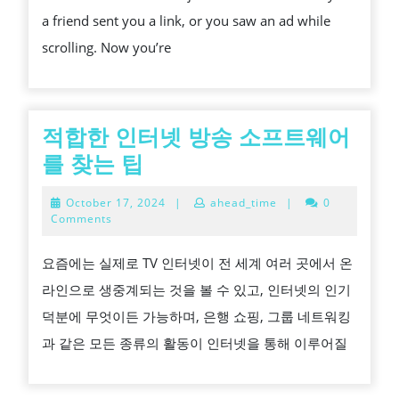
SMARTEST
a friend sent you a link, or you saw an ad while
MOVE
scrolling. Now you’re
FOR
NEW
PLAYERS
,
적합한 인터넷 방송 소프트웨어
적
를 찾는 팁
합
October
October 17, 2024
|
ahead_time
|
0
한
17,
Comments
2024
인
요즘에는 실제로 TV 인터넷이 전 세계 여러 곳에서 온
터
라인으로 생중계되는 것을 볼 수 있고, 인터넷의 인기
넷
덕분에 무엇이든 가능하며, 은행 쇼핑, 그룹 네트워킹
방
과 같은 모든 종류의 활동이 인터넷을 통해 이루어질
송
소