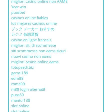
migliori casino online non AAMS
Year win
puasbet
casinos online fiables
los mejores casinos online
ブック メーカー おすすめ
カジノ 仮想通貨
casino en ligne francais
migliori siti di scommesse
siti scommesse non aams sicuri
nuovi casino non aams
migliori casino online aams
totopaedi.biz
garasi189
edm88
roma99
m88 login alternatif
puas69
mantul138
slot online
slot online