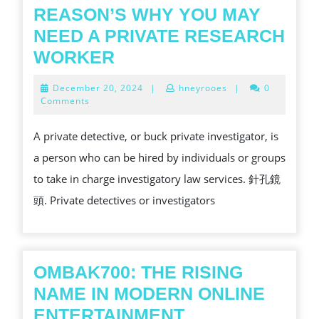
REASON’S WHY YOU MAY
NEED A PRIVATE RESEARCH
REASON’S
WORKER
WHY
December
December 20, 2024
|
hneyrooes
|
0
YOU
20,
Comments
2024
MAY
A private detective, or buck private investigator, is
NEED
a person who can be hired by individuals or groups
A
to take in charge investigatory law services. 針孔鏡
PRIVATE
頭. Private detectives or investigators
RESEARCH
WORKER
OMBAK700: THE RISING
NAME IN MODERN ONLINE
OMBAK700:
ENTERTAINMENT