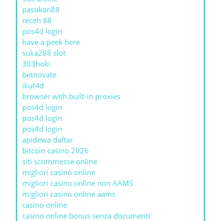
pasukan88
receh 88
pos4d login
have a peek here
suka288 slot
303hoki
betnovate
ikut4d
browser with built-in proxies
pos4d login
pos4d login
pos4d login
apidewa daftar
bitcoin casino 2026
siti scommesse online
migliori casinò online
migliori casino online non AAMS
migliori casino online aams
casino online
casino online bonus senza documenti