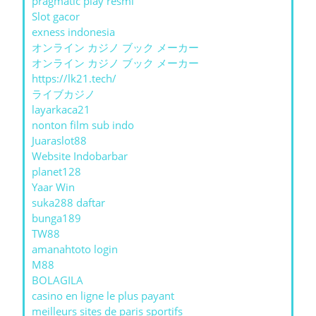
pragmatic play resmi
Slot gacor
exness indonesia
オンライン カジノ ブック メーカー
オンライン カジノ ブック メーカー
https://lk21.tech/
ライブカジノ
layarkaca21
nonton film sub indo
Juaraslot88
Website Indobarbar
planet128
Yaar Win
suka288 daftar
bunga189
TW88
amanahtoto login
M88
BOLAGILA
casino en ligne le plus payant
meilleurs sites de paris sportifs