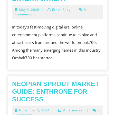
THE
May
May 9, 2026
|
Ethan Riley
|
0
RISING
9,
Comments
2026
NAME
In today’s fast-moving digital era, online
IN
entertainment platforms continue to evolve and
MODERN
attract users from around the world ombak700.
ONLINE
Among the many emerging names in this industry,
ENTERTAINME
Ombak700 has started
NEOPIAN SPROUT MARKET
GUIDE: ENTHRONE FOR
NEOPIAN
SUCCESS
SPROUT
November
November 5, 2024
|
Millermarker
|
0
MARKET
5,
Comments