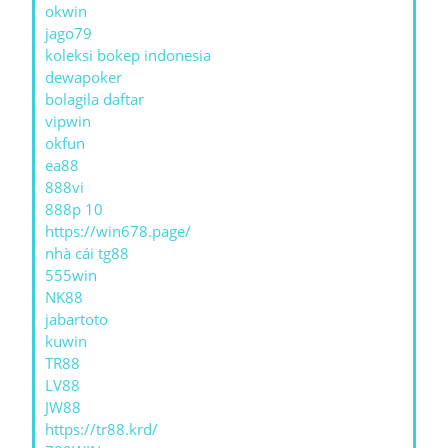
okwin
jago79
koleksi bokep indonesia
dewapoker
bolagila daftar
vipwin
okfun
ea88
888vi
888p 10
https://win678.page/
nhà cái tg88
555win
NK88
jabartoto
kuwin
TR88
LV88
JW88
https://tr88.krd/