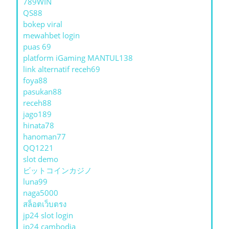
789WIN
QS88
bokep viral
mewahbet login
puas 69
platform iGaming MANTUL138
link alternatif receh69
foya88
pasukan88
receh88
jago189
hinata78
hanoman77
QQ1221
slot demo
ビットコインカジノ
luna99
naga5000
สล็อตเว็บตรง
jp24 slot login
jp24 cambodia