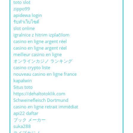
toto slot
zippo99
apidewa login
รับทําเว็บไซต์
slot online
igralnice z hitrim izplačilom
casino en ligne argent réel
casino en ligne argent réel
meilleur casino en ligne
オンラインカジノ ランキング
casino crypto liste
nouveau casino en ligne france
kapalwin
Situs toto
https://dehaltotoklik.com
Schweinefleisch Dortmund
casino en ligne retrait immédiat
api22 daftar
ブック メーカー
suka288
ライブカジノ