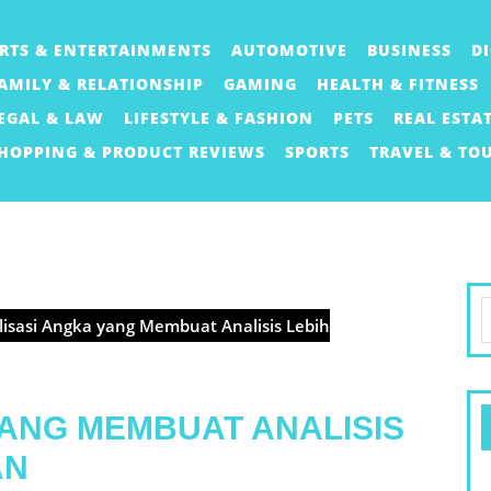
RTS & ENTERTAINMENTS
AUTOMOTIVE
BUSINESS
D
AMILY & RELATIONSHIP
GAMING
HEALTH & FITNESS
EGAL & LAW
LIFESTYLE & FASHION
PETS
REAL ESTA
HOPPING & PRODUCT REVIEWS
SPORTS
TRAVEL & TO
S
lisasi Angka yang Membuat Analisis Lebih
f
YANG MEMBUAT ANALISIS
AN