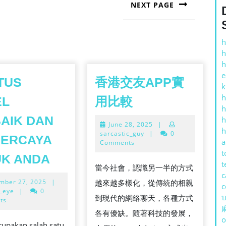
NEXT PAGE
Next
post:
h
h
h
e
ITUS
香港交友APP實
k
香
h
EL
用比較
h
港
AIK DAN
h
June
June 28, 2025
|
交
h
28,
sarcastic_guy
|
0
PERCAYA
友
a
2025
Comments
t
10
APP
UK ANDA
t
當今社會，認識另一半的方式
SITUS
實
c
September
mber 27, 2025
|
越來越多樣化，從傳統的相親
TOGEL
c
用
27,
_eye
|
0
บ
到現代的網絡聊天，各種方式
TERBAIK
2025
ts
比
各有優缺。隨著科技的發展，
DAN
較
o
rupakan salah satu