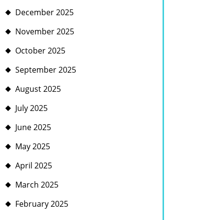
December 2025
November 2025
October 2025
September 2025
August 2025
July 2025
June 2025
May 2025
April 2025
March 2025
February 2025