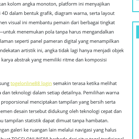
rkan kolom angka monoton, platform ini menyajikan
si 4D dalam bentuk grafik, diagram warna, serta layout
en visual ini membantu pemain dari berbagai tingkat
—untuk menemukan pola tanpa harus mengandalkan
laman seperti panel pameran digital yang menampilkan
dekatan artistik ini, angka tidak lagi hanya menjadi objek
i karya abstrak yang memiliki ritme dan komposisi
usung
togelonline88 login
semakin terasa ketika melihat
dan teknologi dalam setiap detailnya. Pemilihan warna
g proporsional menciptakan tampilan yang bersih serta
men desain tersebut didukung oleh teknologi cepat dan
tau tampilan statistik dapat dimuat tanpa hambatan.
gan galeri ke ruangan lain melalui navigasi yang halus