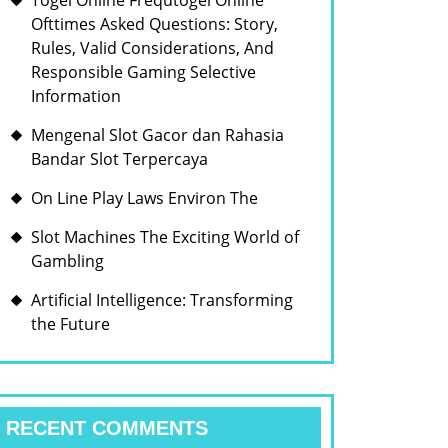
Togel Online Frequtogel Online
Ofttimes Asked Questions: Story,
Rules, Valid Considerations, And
Responsible Gaming Selective
Information
Mengenal Slot Gacor dan Rahasia
Bandar Slot Terpercaya
On Line Play Laws Environ The
Slot Machines The Exciting World of
Gambling
Artificial Intelligence: Transforming
the Future
RECENT COMMENTS