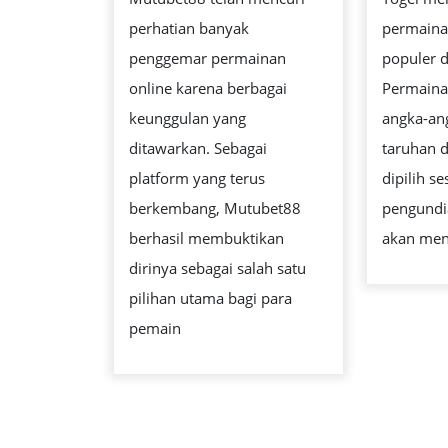
ONLINE
perhatian banyak
permaina
penggemar permainan
populer d
online karena berbagai
Permaina
keunggulan yang
angka-an
ditawarkan. Sebagai
taruhan d
platform yang terus
dipilih s
berkembang, Mutubet88
pengundi
berhasil membuktikan
akan men
dirinya sebagai salah satu
pilihan utama bagi para
pemain